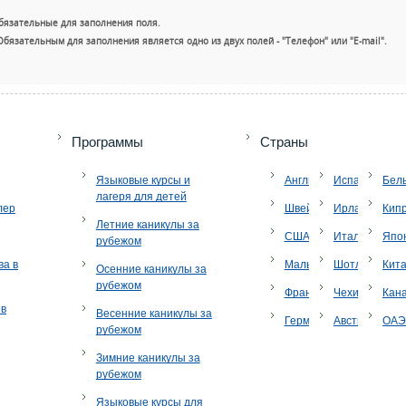
бязательные для заполнения поля.
Обязательным для заполнения является одно из двух полей - "Телефон" или "E-mail".
+7 (49
Программы
Страны
Языковые курсы и
Англия
Испания
Бел
лагеря для детей
лер
Швейцария
Ирландия
Кип
Летние каникулы за
США
Италия
Япо
рубежом
ва в
Мальта
Шотландия
Кит
Осенние каникулы за
рубежом
Франция
Чехия
Кан
ов
Весенние каникулы за
Германия
Австрия
ОА
рубежом
Зимние каникулы за
рубежом
Языковые курсы для