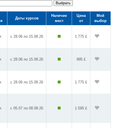
Выбрать
Наличие
Цена
Мой
Даты курсов
ия
мест
от
выбор
я
с 28.06 по 15.08.26
1.775 £
я
с 28.06 по 15.08.26
995 £
я
с 28.06 по 15.08.26
1.775 £
я
с 05.07 по 08.08.26
1.595 £