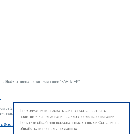
а eStudy.ru принадлежит компании "КАНЦЛЕР".
в
.
ом от 27.07.2006 г. № 152-ФЗ «О персональных данных».
Продолжая использовать сайт, вы соглашаетесь с
рсональных данных и использование файлов cookie. В случае
политикой использования файлов cookie на основании
Политики обработки персональных данных
и
Согласия на
nfo@estudy.ru
.
обработку персональных данных
.