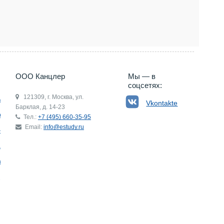
5) 660-35-95
ООО Канцлер
Мы — в
соцсетях:
121309, г. Москва, ул.
ьгия
Vkontakte
Барклая, д. 14-23
р
Тел.:
+7 (495) 660-35-95
Email:
info@estudy.ru
ния
ай
ада
Э