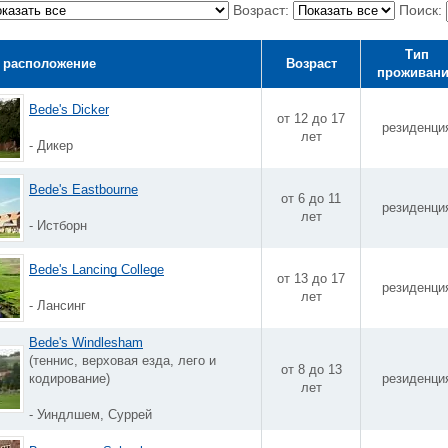
Возраст:
Поиск:
Тип
 расположение
Возраст
проживан
Bede's Dicker
от 12 до 17
резиденци
лет
- Дикер
Bede's Eastbourne
от 6 до 11
резиденци
лет
- Истборн
Bede's Lancing College
от 13 до 17
резиденци
лет
- Лансинг
Bede's Windlesham
(теннис, верховая езда, лего и
от 8 до 13
кодирование)
резиденци
лет
- Уиндлшем, Суррей