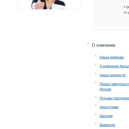
* О
** 
O компании
Наша команда
О компании Канц
Наши ценности
Представительст
России
Отзывы партнер
Агентствам
Школам
Вакансии