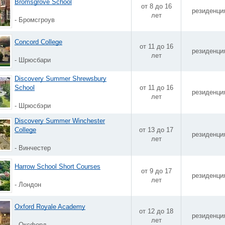
Bromsgrove School
от 8 до 16
резиденци
лет
- Бромсгроув
Concord College
от 11 до 16
резиденци
лет
- Шрюсбари
Discovery Summer Shrewsbury
School
от 11 до 16
резиденци
лет
- Шрюсбэри
Discovery Summer Winchester
College
от 13 до 17
резиденци
лет
- Винчестер
Harrow School Short Courses
от 9 до 17
резиденци
лет
- Лондон
Oxford Royale Academy
от 12 до 18
резиденци
лет
- Оксфорд