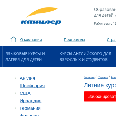
Образован
для детей 
Работаем с 1
О компании
Программы
Стр
ЯЗЫКОВЫЕ КУРСЫ И
КУРСЫ АНГЛИЙСКОГО ДЛЯ
ЛАГЕРЯ ДЛЯ ДЕТЕЙ
ВЗРОСЛЫХ И СТУДЕНТОВ
/
/
Англия
Главная
Страны
Анг
Летние кур
Швейцария
США
Забронировать
Ирландия
Германия
Франция