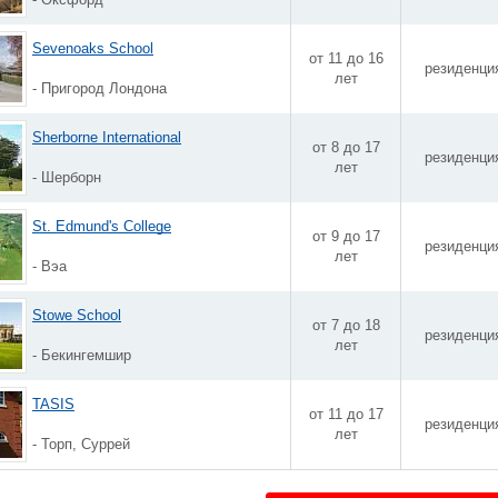
Sevenoaks School
от 11 до 16
резиденци
лет
- Пригород Лондона
Sherborne International
от 8 до 17
резиденци
лет
- Шерборн
St. Edmund's College
от 9 до 17
резиденци
лет
- Вэа
Stowe School
от 7 до 18
резиденци
лет
- Бекингемшир
TASIS
от 11 до 17
резиденци
лет
- Торп, Суррей