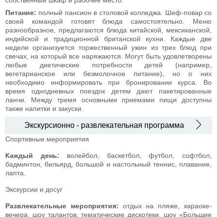
Питание:
полный пансион в столовой колледжа. Шеф-повар со
своей командой готовят блюда самостоятельно. Меню
разнообразное, предлагаются блюда китайской, мексиканской,
индийской и традиционной британской кухни. Каждые две
недели организуется торжественный ужин из трех блюд при
свечах, на который все наряжаются. Могут быть удовлетворены
любые диетические потребности детей (например,
вегетарианское или безмолочное питание), но о них
необходимо информировать при бронировании курса. Во
время однодневных поездок детям дают пакетированные
ланчи. Между тремя основными приемами пищи доступны
также напитки и закуски.
Экскурсионно - развлекательная программа
Спортивные мероприятия
Каждый день:
волейбол, баскетбол, футбол, софтбол,
бадминтон, бильярд, большой и настольный теннис, плавание,
лапта.
Экскурсии и досуг
Развлекательные мероприятия:
отдых на пляже, караоке-
вечера, шоу талантов, тематические дискотеки, шоу «Большие