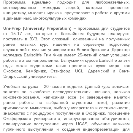
Программа идеально подходит для любознательных,
мотивированных молодых людей, которые проявляют
инициативу, мыслят широко и преуспевают в работе с другими
в динамичных, многокультурных командах.
Uni-Prep (University Preparation)
– программа для студентов
от 15-17 лет, которые в ближайшем будущем планируют
поступать в ВУЗ. Этот сложный, основанный на полученных
ранее навыках курс нацелен на серьезную подготовку
слушателей в лучшие университеты Великобритании. Директор
колледжа Earlscliffe Тим Фиш имеет 25-летний опыт успешной
работы в этом направлении. Выпускники курсов Earlscliffe за эти
годы стали студентами таких престижных вузов мира, как
Оксфорд, Кембридж, Стэнфорд, UCL, Даремский и Сент-
Эндрюсский университеты.
Учебная нагрузка – 20 часов в неделю. Данный курс включает
занятия по выработке исследовательских навыков, навыков
конспектирования, написания эссе (и завершение начатой
ранее работы по выбранной студентом теме), развитие
критического мышления, выбор университета и специальности,
знакомство с процедурой поступления в Оксбридж, посещение
Оксфордского университета, инструктирование абитуриентов,
планирующих поступление через UCAS, обучение навыкам
публичного выступления и создания видеопрезентаций для