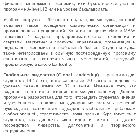
финансы, менеджмент, экономику или бухгалтерский учет по
программе A-level, IB или на уровне бакалавриата.
Учебная нагрузка – 20 часов в неделю, кроме курса, который
включает также посещение коммерческих организаций и
промышленных предприятий. Занятия по циклу «Мини-МВА»
включают 4 раздела: предпринимательство, технологии и
стартапы; маркетинг и продукты; управление, организация и
лидерство; экономика и глобальный бизнес. Студенты курса
также интегрированы в обычную послеобеденную программу
спортивных и развлекательных мероприятий, экскурсий,
предлагаемую в школе Earlscliffe.
Глобальное лидерство (Global Leadership)
– программа для
студентов 14-17 лет, интенсивностью 20 часов в неделю, с
уровнем знания языка от В2 и выше. Изучение того, как
видение, стратегия и влияние формируют наш мир. Данная
программа разработана для того, чтобы дать студентам знания
и уверенность в анализе международных систем и решений
руководства, позволяя им подходить к глобальным проблемам
с обоснованной, стратегической точки зрения. Курс также учит
студентов, как доносить свои идеи и влиять на других
посредством лидерства, дипломатии и творческого
сотрудничества.