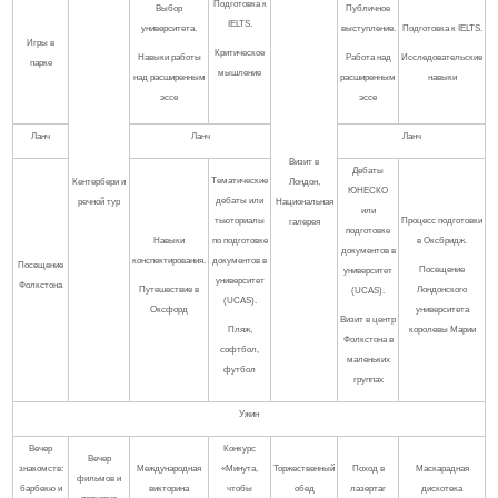
Подготовка к
Выбор
Публичное
IELTS.
университета.
выступление.
Подготовка к IELTS.
Игры в
Критическое
Навыки работы
Работа над
Исследовательские
парке
мышление
над расширенным
расширенным
навыки
эссе
эссе
Ланч
Ланч
Ланч
Визит в
Дебаты
Тематические
Кентербери и
Лондон,
ЮНЕСКО
дебаты или
речной тур
Национальная
или
тьюториалы
Процесс подготовки
галерея
подготовке
Навыки
по подготовке
в Оксбридж.
документов в
конспектирования.
документов в
Посещение
Посещение
университет
университет
Фолкстона
Путешествие в
Лондонского
(UCAS).
(UCAS).
Оксфорд
университета
Визит в центр
Пляж,
королевы Марии
Фолкстона в
софтбол,
маленьких
футбол
группах
Ужин
Вечер
Конкурс
Вечер
знакомств:
Международная
«Минута,
Торжественный
Поход в
Маскарадная
фильмов и
барбекю и
викторина
чтобы
обед
лазертаг
дискотека