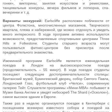
гонки», викторины, занятия искусством и ремеслами,
танцевальные конкурсы, вечера фильмов и попкорна, спа-
вечеринки и т. д.
Варианты экскурсий:
Earlscliffe расположен поблизости от
центра Фолкстона, многочисленных магазинов, Творческого
квартала, пляжа и набережной, где можно отдохнуть и увидеть
много интересного. В ходе программ активно используются
возможности, предоставляемые спортивными центрами Three
Hills и Folkestone. Студенты старшего возраста могут
пользоваться фитнес-центром без присмотра после
предварительного знакомства.
Изюминкой программ Earlscliffe является еженедельная
поездка в Лондон на высокоскоростном поезде
(продолжительность – 55 минут). В ходе поездок студенты
посещают следующие достопримечательности столицы:
Британский музей, Букингемский дворец, собор Святого Павла,
Лондонский Глаз, футбольный клуб «Челси», современную
галерею Тейт. Слушатели программы «Мини-MBA» побывают в
Музее банка Англии и увидят небоскреб The Shard («Осколок»),
самое высокое здание в Европе.
Также раз в неделю организуются поездки в Кентербери с
посещением всемирно известного собора и поездкой на