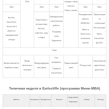
Park
галерея, собор
Святого
Ланч
Ланч
Ланч
Ланч
Ланч
Павла, шопинг
Еженедельные
Презентации
Еженедельные
Футбол,
дебаты
по
Подготовка к
тематические
баскетбол,
ЮНЕСКО.
глобальной
путешествию.
дебаты.
искусство и
поп-культуре.
Футбол,
Визит в
ремесла,
Плавание,
софтбол, игры
Фолкстон в
Лапта,
танцевальный
пляж,
в парке
маленьких
баскетбол,
конкурс
бадминтон
группах
футбол
Ужин
Спа-
Вечер
Тематическая
вечеринка.
Вечер знакомств:
Международная
Торжественный
фильмов и
Поход в кино
черно-белая
барбекю и игры
викторина
ужин
Турнир по
попкорна
дискотека
баскетболу
Типичная неделя в Earlscliffe (программа Мини-MBA)
Среда
Capital
Суббота
Воскресенье
Понедельник
Вторник
Четверг
Пятница
Wednesday