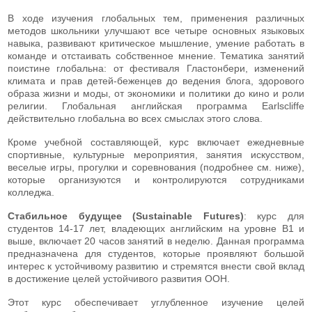
В ходе изучения глобальных тем, применения различных
методов школьники улучшают все четыре основных языковых
навыка, развивают критическое мышление, умение работать в
команде и отстаивать собственное мнение. Тематика занятий
поистине глобальна: от фестиваля Гластонбери, изменений
климата и прав детей-беженцев до ведения блога, здорового
образа жизни и моды, от экономики и политики до кино и роли
религии. Глобальная английская программа Earlscliffe
действительно глобальна во всех смыслах этого слова.
Кроме учебной составляющей, курс включает ежедневные
спортивные, культурные мероприятия, занятия искусством,
веселые игры, прогулки и соревнования (подробнее см. ниже),
которые организуются и контролируются сотрудниками
колледжа.
Стабильное будущее (Sustainable Futures)
: курс для
студентов 14-17 лет, владеющих английским на уровне В1 и
выше, включает 20 часов занятий в неделю. Данная программа
предназначена для студентов, которые проявляют большой
интерес к устойчивому развитию и стремятся внести свой вклад
в достижение целей устойчивого развития ООН.
Этот курс обеспечивает углубленное изучение целей