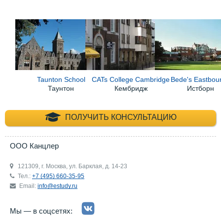
Taunton School
CATs College Cambridge
Bede's Eastbou
Таунтон
Кембридж
Истборн
+7 (495) 660-35-
ПОЛУЧИТЬ КОНСУЛЬТАЦИЮ
ООО Канцлер
121309, г. Москва, ул. Барклая, д. 14-23
Тел.:
+7 (495) 660-35-95
Email:
info@estudy.ru
Мы — в соцсетях: