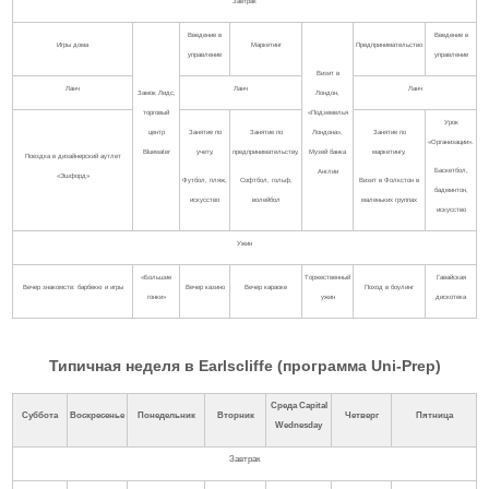
Завтрак
Введение в
Введение в
Игры дома
Маркетинг
Предпринимательство
управление
управление
Визит в
Ланч
Ланч
Ланч
Замок Лидс,
Лондон,
торговый
«Подземелья
Урок
центр
Занятие по
Занятие по
Лондона»,
Занятие по
«Организации».
Bluewater
учету.
предпринимательству.
Музей банка
маркетингу.
Поездка в дизайнерский аутлет
Баскетбол,
Англии
«Эшфорд»
Футбол, пляж,
Софтбол, гольф,
Визит в Фолкстон в
бадминтон,
искусство
волейбол
маленьких группах
искусство
Ужин
«Большие
Торжественный
Гавайская
Вечер знакомств: барбекю и игры
Вечер казино
Вечер караоке
Поход в боулинг
гонки»
ужин
дискотека
Типичная неделя в Earlscliffe (программа Uni-Prep)
Среда
Capital
Суббота
Воскресенье
Понедельник
Вторник
Четверг
Пятница
Wednesday
Завтрак