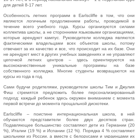
для детей 8-17 лет.
Особенность летних программ в Earlscliffe в том, что они
являются логичным продолжением работы, проводимой в
течение всего учебного года. Курсы организуются силами
коллектива школы, а не сторонними языковыми организациями,
которые арендуют кампус. Руководители колледжа являются
фактическими владельцами всех объектов школы, потому
отвечают за их качество и все, что происходит на их базе. Они
не арендуют мест в других учебных заведениях и не управляют
цепочкой летних центров – здесь ориентируются на
высококачественные уникальные программы на базе
собственного колледжа. Многие студенты возвращаются на
курсы из года в год.
Сами будучи родителями, руководители школы Тим и Джулия
Фиш стремятся предложить более персонализированный
подход: каждый ребенок здесь окружен вниманием с момента
первой встречи до момента прощальной дискотеки.
Earlscliffe – поистине интернациональная школа, в ней
обучаются представители более двух десятков стран.
Подавляющее большинство составляют дети из Германии (20
%), Италии (19 %) и Испании (12 %). Порядка 4 % составляют
школьники из России, а вместе с белорусами и украинцами их