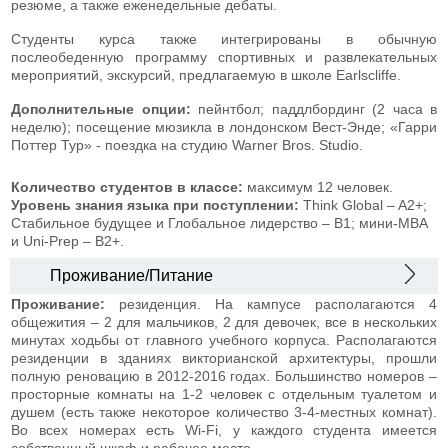
резюме, а также еженедельные дебаты.
Студенты курса также интегрированы в обычную
послеобеденную программу спортивных и развлекательных
мероприятий, экскурсий, предлагаемую в школе Earlscliffe.
Дополнительные опции:
пейнтбол; паддлбординг (2 часа в
неделю); посещение мюзикла в лондонском Вест-Энде; «Гарри
Поттер Тур» - поездка на студию Warner Bros. Studio.
Количество студентов в классе:
максимум 12 человек.
Уровень знания языка при поступлении:
Think Global – A2+;
Стабильное будущее и Глобальное лидерство – В1; мини-MBA
и Uni-Prep – В2+.
Проживание/Питание
Проживание:
резиденция. На кампусе располагаются 4
общежития – 2 для мальчиков, 2 для девочек, все в нескольких
минутах ходьбы от главного учебного корпуса. Располагаются
резиденции в зданиях викторианской архитектуры, прошли
полную реновацию в 2012-2016 годах. Большинство номеров –
просторные комнаты на 1-2 человек с отдельным туалетом и
душем (есть также некоторое количество 3-4-местных комнат).
Во всех номерах есть Wi-Fi, у каждого студента имеется
собственный шкаф и рабочее место.