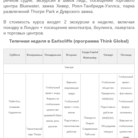
речном судне, экскурсия в замок Лидс, посещение торгового
центра Bluewater, замка Хивер, Роял-Танбридж-Уэллса, парка
развлечений Thorpe Park и Дуврского замка.
В стоимость курса входят 2 экскурсии в неделю, включая
поездку в Лондон + посещение кинотеатра, боулинга, лазертага
и торговых центров.
Типичная неделя в Earlscliffe (программа Think Global)
Среда
Capital
Суббота
Воскресенье
Понедельник
Вторник
Четверг
Пятница
Wednesday
Завтрак
Глобальный
Воркшоп:
Глобальное
проект:
Глобальный
окружающая
общество:
музыка и
проект: мода.
среда.
Приоритеты
фестивали.
Форумы по
ЮНЕСКО.
Пейнтбол,
Глобальный
Глобальный
глобальным
плавание,
проект: стиль
Подготовка к
форум:
ценностям:
бадминтон
жизни.
дебатам
экономика.
здоровый образ
Поездка в
ЮНЕСКО.
Подготовка к
Воркшоп по
жизни, роль
Лондон:
тематическим
Обсуждение
глобальным
религии
Тематический
Современная
дебатам
поездки
ценностям:
парк Thorpe
Тейтская
право