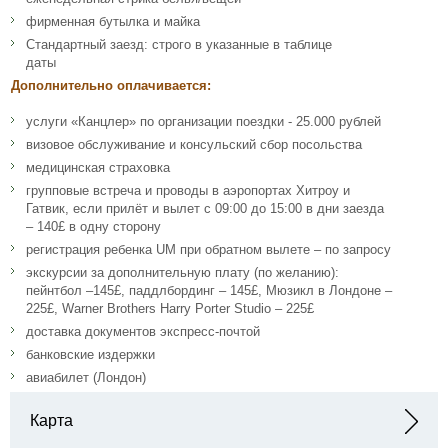
фирменная бутылка и майка
Стандартный заезд: строго в указанные в таблице
даты
Дополнительно оплачивается:
услуги «Канцлер» по организации поездки - 25.000 рублей
визовое обслуживание и консульский сбор посольства
медицинская страховка
групповые встреча и проводы в аэропортах Хитроу и
Гатвик, если прилёт и вылет с 09:00 до 15:00 в дни заезда
– 140£ в одну сторону
регистрация ребенка UM при обратном вылете – по запросу
экскурсии за дополнительную плату (по желанию):
пейнтбол –145£, паддлбординг – 145£, Мюзикл в Лондоне –
225£, Warner Brothers Harry Porter Studio – 225£
доставка документов экспресс-почтой
банковские издержки
авиабилет (Лондон)
Карта