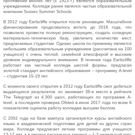
протяжении многих лет (с 1923 г.) является образовательным
учреждением. Колледж ранее являлся частью образовательной
компании Sussex Summer Schools.
В 2012 году Earlscliffe открылся после реновации. Масштабное
финансирование продолжалось вплоть до 2016 года, что
позволило провести полную реконструкцию, создать солидную
материально-техническую базу, увеличить количество мест,
предлагаемых студентам. Однако школа по-прежнему является
небольшим образовательным учреждением (рассчитана на 100
учащихся) с очень теплой, семейной атмосферой и высоким
уровнем индивидуального внимания. В течение года Earlscliffe
работает как частный колледж шестой формы, предлагая
золотой стандарт английского образования – программу A-level
– студентам 15-19 лет.
С момента своего открытия в 2012 году Earlscliffe смог добиться
выдающихся результатов: он занимает 38-е место в рейтинге
The Telegraph из 4.300 школ, работающих по программе A-
level, а последняя проверка Ofsted в июне 2017 года по всем 6
показателям оценила работу колледжа высшим баллом.
С 2002 года на базе кампуса организуются курсы английского
языка и академической подготовки для детей из других стран
мира. Колледж предлагает летние программы для учащихся
13-17 лет, а в период пасхальных каникул – 1-2-недельный курс