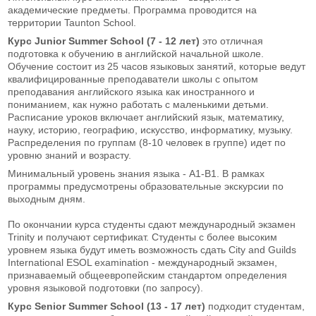
академические предметы. Программа проводится на
территории Taunton School.
Курс Junior Summer School (7 - 12 лет)
это отличная
подготовка к обучению в английской начальной школе.
Обучение состоит из 25 часов языковых занятий, которые ведут
квалифицированные преподаватели школы с опытом
преподавания английского языка как иностранного и
пониманием, как нужно работать с маленькими детьми.
Расписание уроков включает английский язык, математику,
науку, историю, географию, искусство, информатику, музыку.
Распределения по группам (8-10 человек в группе) идет по
уровню знаний и возрасту.
Минимальный уровень знания языка - А1-B1. В рамках
программы предусмотрены образовательные экскурсии по
выходным дням.
По окончании курса студенты сдают международный экзамен
Trinity и получают сертификат. Студенты с более высоким
уровнем языка будут иметь возможность сдать City and Guilds
International ESOL examination - международный экзамен,
признаваемый общеевропейским стандартом определения
уровня языковой подготовки (по запросу).
Курс Senior Summer School (13 - 17 лет)
подходит студентам,