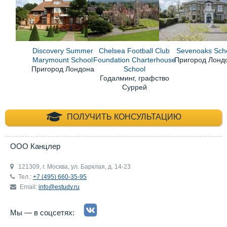
Discovery Summer
Chelsea Football Club
Sevenoaks Sch
Marymount School
Foundation Charterhouse
Пригород Лонд
Пригород Лондона
School
Годалминг, графство
Суррей
+7 (495) 660-35-
ПОЛУЧИТЬ КОНСУЛЬТАЦИЮ
ООО Канцлер
121309, г. Москва, ул. Барклая, д. 14-23
Тел.:
+7 (495) 660-35-95
Email:
info@estudy.ru
Мы — в соцсетях: