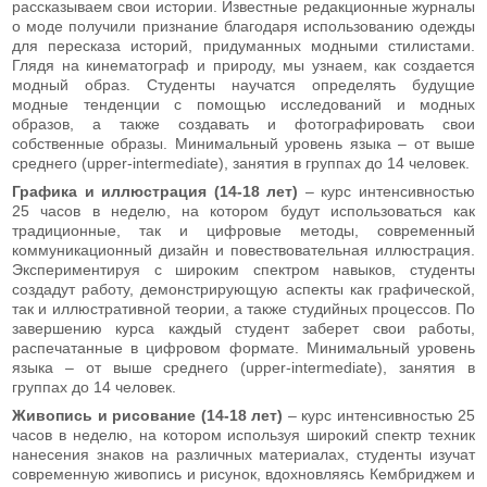
рассказываем свои истории. Известные редакционные журналы
о моде получили признание благодаря использованию одежды
для пересказа историй, придуманных модными стилистами.
Глядя на кинематограф и природу, мы узнаем, как создается
модный образ. Студенты научатся определять будущие
модные тенденции с помощью исследований и модных
образов, а также создавать и фотографировать свои
собственные образы. Минимальный уровень языка – от выше
среднего (upper-intermediate), занятия в группах до 14 человек.
Графика и иллюстрация (14-18 лет)
– курс интенсивностью
25 часов в неделю, на котором будут использоваться как
традиционные, так и цифровые методы, современный
коммуникационный дизайн и повествовательная иллюстрация.
Экспериментируя с широким спектром навыков, студенты
создадут работу, демонстрирующую аспекты как графической,
так и иллюстративной теории, а также студийных процессов. По
завершению курса каждый студент заберет свои работы,
распечатанные в цифровом формате. Минимальный уровень
языка – от выше среднего (upper-intermediate), занятия в
группах до 14 человек.
Живопись и рисование (14-18 лет)
– курс интенсивностью 25
часов в неделю, на котором используя широкий спектр техник
нанесения знаков на различных материалах, студенты изучат
современную живопись и рисунок, вдохновляясь Кембриджем и