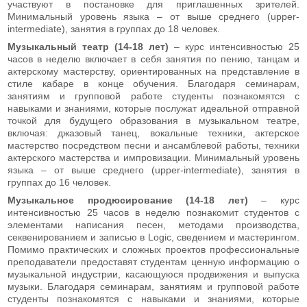
участвуют в постановке для приглашенных зрителей.
Минимальный уровень языка – от выше среднего (upper-
intermediate), занятия в группах до 18 человек.
Музыкальный театр (14-18 лет)
– курс интенсивностью 25
часов в неделю включает в себя занятия по пению, танцам и
актерскому мастерству, ориентированных на представление в
стиле кабаре в конце обучения. Благодаря семинарам,
занятиям и групповой работе студенты познакомятся с
навыками и знаниями, которые послужат идеальной отправной
точкой для будущего образования в музыкальном театре,
включая: джазовый танец, вокальные техники, актерское
мастерство посредством песни и ансамблевой работы, техники
актерского мастерства и импровизации. Минимальный уровень
языка – от выше среднего (upper-intermediate), занятия в
группах до 16 человек.
Музыкальное продюсирование (14-18 лет)
– курс
интенсивностью 25 часов в неделю познакомит студентов с
элементами написания песен, методами производства,
секвенированием и записью в Logic, сведением и мастерингом.
Помимо практических и сложных проектов профессиональные
преподаватели предоставят студентам ценную информацию о
музыкальной индустрии, касающуюся продвижения и выпуска
музыки. Благодаря семинарам, занятиям и групповой работе
студенты познакомятся с навыками и знаниями, которые