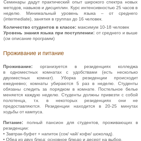
Семинары дадут практический опыт широкого спектра новых
методов, навыков и дисциплин. Курс интенсивностью 25 часов в
неделю. Минимальный уровень языка – от среднего
(intermediate), занятия в группах до 16 человек.
Количество студентов в классе:
максимум 10-18 человек
Уровень знания языка при поступлении:
от среднего и выше
(см описание программ)
Проживание и питание
Проживание:
организуется в резиденциях колледжа
в одноместных комнатах с удобствами (есть несколько
двухместных комнат). Уборка резиденции происходит
ежедневно; комнаты убираются 5 раз в неделю. Студенты
обязаны следить за порядком в комнате. Постельное белье
меняется каждую неделю. Студенты должны привезти с собой
полотенца, т.к. в некоторых резиденциях они не
предоставляются. Резиденции находится в 20-25 минутах
ходьбы от кампуса.
Питание:
полный пансион для студентов, проживающих в
резиденции:
• Завтрак-буфет + напиток (сок/ чай/ кофе/ шоколад).
• Обед из двух блюд; основное блюдо и десерт на выбор.