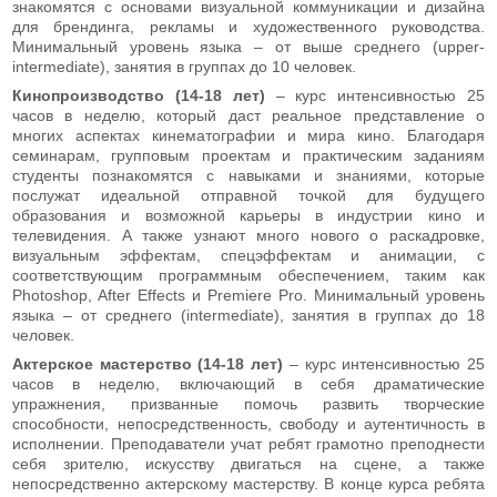
знакомятся с основами визуальной коммуникации и дизайна
для брендинга, рекламы и художественного руководства.
Минимальный уровень языка – от выше среднего (upper-
intermediate), занятия в группах до 10 человек.
Кинопроизводство (14-18 лет)
– курс интенсивностью 25
часов в неделю, который даст реальное представление о
многих аспектах кинематографии и мира кино. Благодаря
семинарам, групповым проектам и практическим заданиям
студенты познакомятся с навыками и знаниями, которые
послужат идеальной отправной точкой для будущего
образования и возможной карьеры в индустрии кино и
телевидения. А также узнают много нового о раскадровке,
визуальным эффектам, спецэффектам и анимации, с
соответствующим программным обеспечением, таким как
Photoshop, After Effects и Premiere Pro. Минимальный уровень
языка – от среднего (intermediate), занятия в группах до 18
человек.
Актерское мастерство (14-18 лет)
– курс интенсивностью 25
часов в неделю, включающий в себя драматические
упражнения, призванные помочь развить творческие
способности, непосредственность, свободу и аутентичность в
исполнении. Преподаватели учат ребят грамотно преподнести
себя зрителю, искусству двигаться на сцене, а также
непосредственно актерскому мастерству. В конце курса ребята