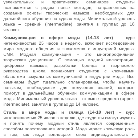
увлекательных и практических семинаров студенты
познакомятся с рядом новых методов, направленных на
создание основы творческих навыков, необходимых для
дальнейшего обучения на курсах моды. Минимальный уровень
языка – средний (intermediate), занятия в группах до 18
человек.
Коммуникации в сфере моды (14-18 лет)
– курс
интенсивностью 25 часов в неделю, включает исследование
мира модного общения и знакомства с индустрией модных
СМИ. Модная коммуникация – это многопрофильная
творческая дисциплина. С помощью модной иллюстрации,
цифровых навыков, разработки бренда и творческого
руководства школа познакомит студентов с ключевыми
областями визуальных коммуникаций в индустрии моды. Все
семинары будут тщательно спланированы, чтобы научить
навыкам, необходимым для получения знаний, которые
помогут в дальнейшем обучении коммуникациям в сфере
моды. Минимальный уровень языка – от выше среднего (upper-
intermediate), занятия в группах до 14 человек.
Стиль в мире моды и глянца (14-18 лет)
– курс
интенсивностью 25 часов в неделю, где студенты смогут изучить
и понять почему модный стиль является современным
способом повествования историй. Мода играет ключевую роль
в том, как люди воплощают свою индивидуальность и