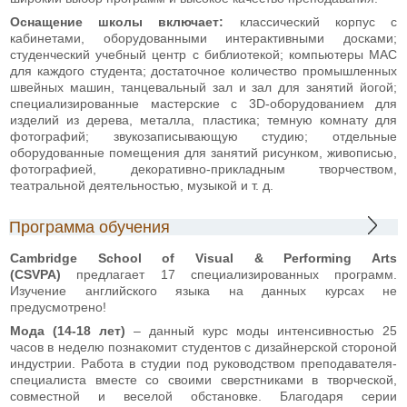
Оснащение школы включает:
классический корпус с
кабинетами, оборудованными интерактивными досками;
студенческий учебный центр с библиотекой; компьютеры MAC
для каждого студента; достаточное количество промышленных
швейных машин, танцевальный зал и зал для занятий йогой;
специализированные мастерские с 3D-оборудованием для
изделий из дерева, металла, пластика; темную комнату для
фотографий; звукозаписывающую студию; отдельные
оборудованные помещения для занятий рисунком, живописью,
фотографией, декоративно-прикладным творчеством,
театральной деятельностью, музыкой и т. д.
Программа обучения
Cambridge School of Visual & Performing Arts
(CSVPA)
предлагает 17 специализированных программ.
Изучение английского языка на данных курсах не
предусмотрено!
Мода (14-18 лет)
– данный курс моды интенсивностью 25
часов в неделю познакомит студентов с дизайнерской стороной
индустрии. Работа в студии под руководством преподавателя-
специалиста вместе со своими сверстниками в творческой,
совместной и веселой обстановке. Благодаря серии