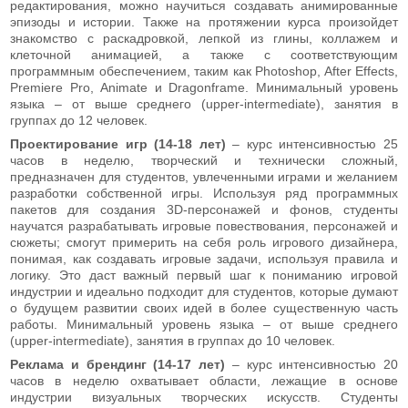
редактирования, можно научиться создавать анимированные
эпизоды и истории. Также на протяжении курса произойдет
знакомство с раскадровкой, лепкой из глины, коллажем и
клеточной анимацией, а также с соответствующим
программным обеспечением, таким как Photoshop, After Effects,
Premiere Pro, Animate и Dragonframe. Минимальный уровень
языка – от выше среднего (upper-intermediate), занятия в
группах до 12 человек.
Проектирование игр (14-18 лет)
– курс интенсивностью 25
часов в неделю, творческий и технически сложный,
предназначен для студентов, увлеченными играми и желанием
разработки собственной игры. Используя ряд программных
пакетов для создания 3D-персонажей и фонов, студенты
научатся разрабатывать игровые повествования, персонажей и
сюжеты; смогут примерить на себя роль игрового дизайнера,
понимая, как создавать игровые задачи, используя правила и
логику. Это даст важный первый шаг к пониманию игровой
индустрии и идеально подходит для студентов, которые думают
о будущем развитии своих идей в более существенную часть
работы. Минимальный уровень языка – от выше среднего
(upper-intermediate), занятия в группах до 10 человек.
Реклама и брендинг (14-17 лет)
– курс интенсивностью 20
часов в неделю охватывает области, лежащие в основе
индустрии визуальных творческих искусств. Студенты