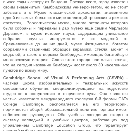
в часе езды к северу от Лондона. Прежде всего, город известен
своим знаменитым Кембриджским университетом, но не стоит
забывать и о Музее классической археологии, знаменитом
одной из самых больших в мире коллекций греческих и римских
статуэток, Зоологическом музее, многие экспонаты которого
были собраны и переданы в дар музею ещё самим Чарльзом
Дарвином, в музее истории науки, содержащем уникальное
собрание научных инструментов и их моделей от
Средневековья до наших дней, музее Фитцвильям, богатом
собраниями старинных образцов керамики, стекла, монет и
медалей, а также о церквях Кембриджа, имеющих богатейшую
многовековую историю. Слава этого города настолько велика,
что на сегодня название Кембридж носят около 30 населенных
пунктов по всему миру.
Cambridge School of Visual & Performing Arts (CSVPA)
-
частная школа изобразительных и театральных искусств
смешанного обучения, специализирующаяся на подготовке
студентов к поступлению в творческие вузы. Она является
частью известного международного колледжа 6-й формы CATs
College Cambridge, располагается на его территории,
подчиняется общей образовательной политике, однако имеет
собственное руководство. Оба учебных заведения входят в
систему колледжей и учебных центров, работающих под
управлением Cambridge Education Group, что гарантирует
широкий выбор программ и высокое качество преподавания.