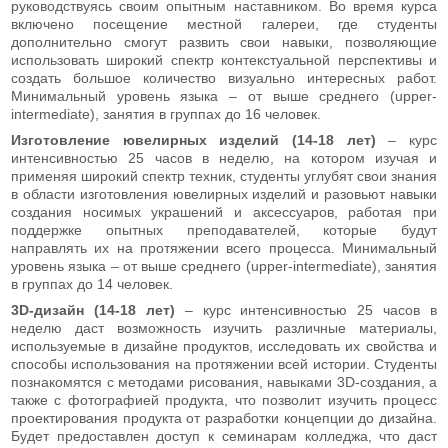
руководствуясь своим опытным наставником. Во время курса
включено посещение местной галереи, где студенты
дополнительно смогут развить свои навыки, позволяющие
использовать широкий спектр контекстуальной перспективы и
создать большое количество визуально интересных работ.
Минимальный уровень языка – от выше среднего (upper-
intermediate), занятия в группах до 16 человек.
Изготовление ювелирных изделий (14-18 лет)
– курс
интенсивностью 25 часов в неделю, на котором изучая и
применяя широкий спектр техник, студенты углубят свои знания
в области изготовления ювелирных изделий и разовьют навыки
создания носимых украшений и аксессуаров, работая при
поддержке опытных преподавателей, которые будут
направлять их на протяжении всего процесса. Минимальный
уровень языка – от выше среднего (upper-intermediate), занятия
в группах до 14 человек.
3D-дизайн (14-18 лет)
– курс интенсивностью 25 часов в
неделю даст возможность изучить различные материалы,
используемые в дизайне продуктов, исследовать их свойства и
способы использования на протяжении всей истории. Студенты
познакомятся с методами рисования, навыками 3D-создания, а
также с фотографией продукта, что позволит изучить процесс
проектирования продукта от разработки концепции до дизайна.
Будет предоставлен доступ к семинарам колледжа, что даст