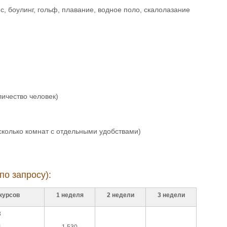
с, боулинг, гольф, плавание, водное поло, скалолазание
личество человек)
колько комнат с отдельными удобствами)
по запросу):
курсов
1 неделя
2 недели
3 недели
3
4
1.530
-
-