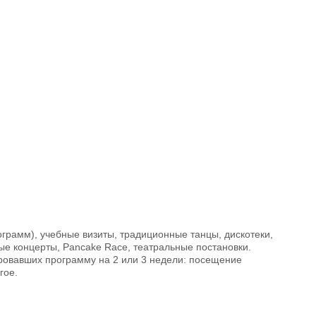
грамм), учебные визиты, традиционные танцы, дискотеки,
ые концерты, Pancake Race, театральные постановки.
ировавших программу на 2 или 3 недели: посещение
гое.