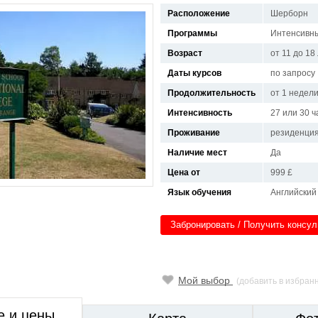
Расположение
Шерборн
Программы
Интенсивны
Возраст
от 11 до 18
Даты курсов
по запросу
Продолжительность
от 1 недел
Интенсивность
27 или 30 ч
Проживание
резиденци
Наличие мест
Да
Цена от
999 £
Язык обучения
Английский
Забронировать / Получить консу
Мой выбор
(добавить в избран
е и цены