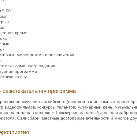
в 9.00
ока
ерыв
ок
денное время
ока
ерыв
ок
тивные мероприятия и развлечения
н
отовка домашнего задания
ьтурная программа
готовка ко сну
- развлекательная программа
рактивное изучение английского (использование компьютерных про
р видеофильмов, конкурсы талантов, кулинарный день, музыкальн
урсия на полдня в неделю + 1 экскурсия на целый день для заброн
ристоля, Салисбари, местные достопримечательности и многое дру
ероприятия