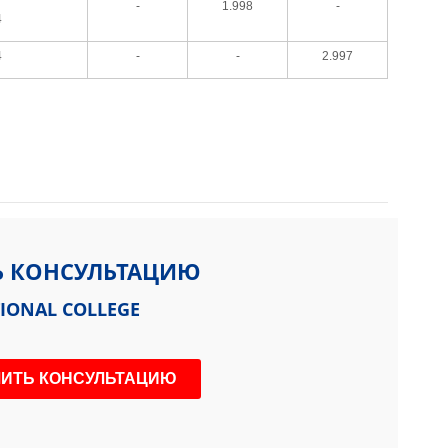
-
1.998
-
4
4
-
-
2.997
Ь КОНСУЛЬТАЦИЮ
IONAL COLLEGE