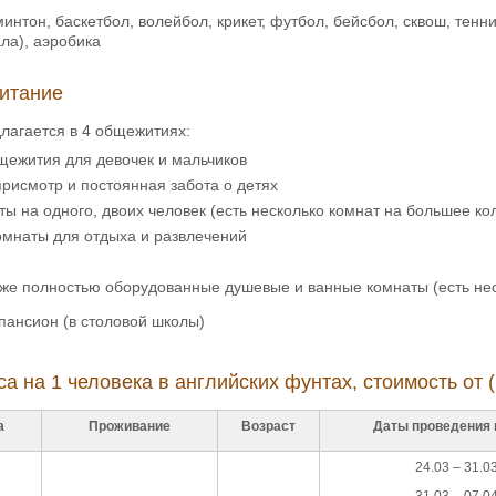
интон, баскетбол, волейбол, крикет, футбол, бейсбол, сквош, тенни
ала), аэробика
итание
лагается в 4 общежитиях:
щежития для девочек и мальчиков
присмотр и постоянная забота о детях
ы на одного, двоих человек (есть несколько комнат на большее ко
омнаты для отдыха и развлечений
аже полностью оборудованные душевые и ванные комнаты (есть нес
пансион (в столовой школы)
а на 1 человека в английских фунтах, стоимость от (
а
Проживание
Возраст
Даты проведения 
24.03 – 31.0
31.03 – 07.0