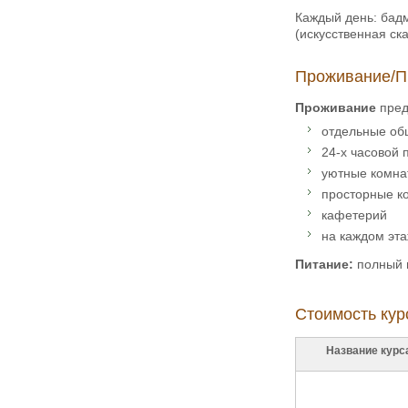
Каждый день: бадм
(искусственная ск
Проживание/П
Проживание
пред
отдельные об
24-х часовой 
уютные комнат
просторные к
кафетерий
на каждом эт
Питание:
полный 
Стоимость курс
Название курс