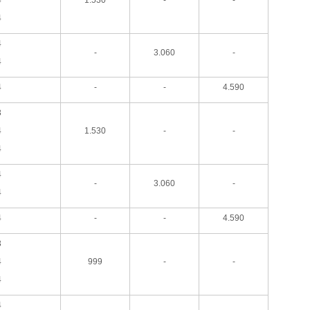
4
4
-
3.060
-
4
4
-
-
4.590
3
4
1.530
-
-
4
4
-
3.060
-
4
4
-
-
4.590
3
4
999
-
-
4
4