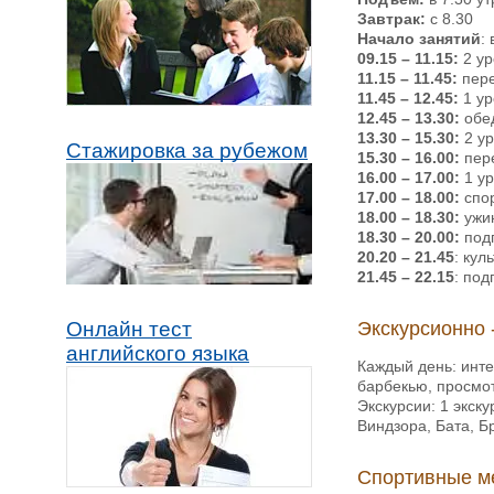
Завтрак
:
с 8.30
Начало занятий
: 
09.15 – 11.15:
2 ур
11.15 – 11.45:
пер
11.45 – 12.45:
1 ур
12.45 – 13.30:
обе
13.30 – 15.30:
2 ур
Стажировка за рубежом
15.30 – 16.00:
пер
16.00 – 17.00:
1 ур
17.00 – 18.00:
спор
18.00 – 18.30:
ужи
18.30 – 20.00:
подг
20.20 – 21.45
: кул
21.45 – 22.15
: под
Экскурсионно 
Онлайн тест
английского языка
Каждый день: инте
барбекью, просмот
Экскурсии: 1 экск
Виндзора, Бата, Б
Спортивные м