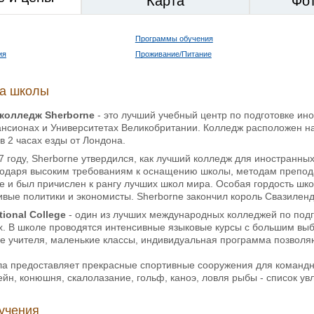
Карта
Фо
Программы обучения
ия
Проживание/Питание
ка школы
колледж Sherborne
- это лучший учебный центр по подготовке ин
ансионах и Университетах Великобритании. Колледж расположен н
в 2 часах езды от Лондона.
 году, Sherborne утвердился, как лучший колледж для иностранны
годаря высоким требованиям к оснащению школы, методам препода
 и был причислен к рангу лучших школ мира. Особая гордость школ
ивые политики и экономисты. Sherborne закончил король Свазиленда
tional College
- один из лучших международных колледжей по подго
х. В школе проводятся интенсивные языковые курсы с большим вы
е учителя, маленькие классы, индивидуальная программа позволяю
а предоставляет прекрасные спортивные сооружения для командны
йн, конюшня, скалолазание, гольф, каноэ, ловля рыбы - список у
учения