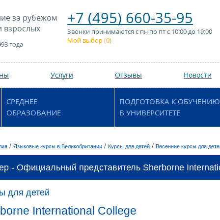
+7 (495) 660-35-95
ие за рубежом
и взрослых
Звонки принимаются с пн по пт с 10:00 до 19:00
Мой выбор (
0
)
993 года
аны
Услуги
Отзывы
Новости
СРЕДНЕЕ
ПОДГОТОВКА К ОБУЧЕНИЮ
ОБРАЗОВАНИЕ
В УНИВЕРСИТЕТЕ
/
/
/
лия
Языковые курсы в Великобритании
Курсы для детей
Весенние курсы для дете
ер - Официальный представитель Sherborne Internatio
ы для детей
orne International College