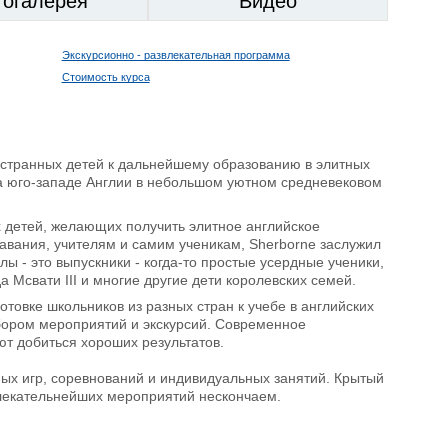
тогалерея
Видео
Экскурсионно - развлекательная программа
Стоимость курса
остранных детей к дальнейшему образованию в элитных
а юго-западе Англии в небольшом уютном средневековом
х детей, желающих получить элитное английское
вания, учителям и самим ученикам, Sherborne заслужил
ы - это выпускники - когда-то простые усердные ученики,
 Мсвати III и многие другие дети королевских семей.
товке школьников из разных стран к учебе в английских
бором мероприятий и экскурсий. Современное
т добиться хороших результатов.
х игр, соревнований и индивидуальных занятий. Крытый
влекательнейших мероприятий нескончаем.