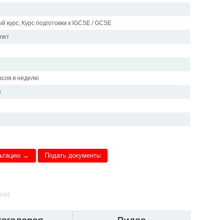
й курс, Курс подготовки к IGCSE / GCSE
 лет
и
асов в неделю
я
льтацию →
Подать документы
ное)