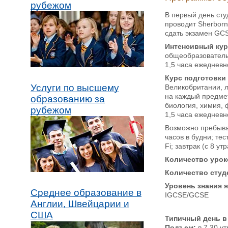
рубежом
В первый день сту
проводит Sherborn
сдать экзамен GCS
Интенсивный кур
общеобразовательн
1,5 часа ежедневн
Курс подготовки 
Услуги по высшему
Великобритании, л
на каждый предмет
образованию за
биология, химия, 
рубежом
1,5 часа ежедневн
Возможно пребыван
часов в будни; те
Fi; завтрак (с 8 у
Количество урок
Количество студ
Уровень знания 
Среднее образование в
IGCSE/GCSE
Англии, Швейцарии и
США
Типичный день в S
Подъем
:
в 7.30 ут