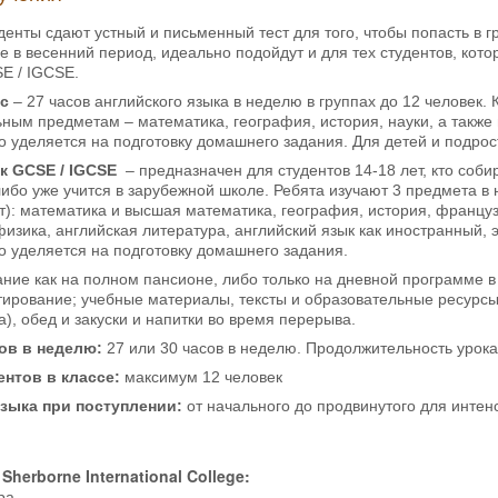
денты сдают устный и письменный тест для того, чтобы попасть в 
e в весенний период, идеально подойдут и для тех студентов, кото
E / IGCSE.
с
– 27 часов английского языка в неделю в группах до 12 человек.
ым предметам – математика, география, история, науки, а также
о уделяется на подготовку домашнего задания. Для детей и подрост
к GCSE / IGCSE
– предназначен для студентов 14-18 лет, кто соби
ибо уже учится в зарубежной школе. Ребята изучают 3 предмета в 
): математика и высшая математика, география, история, француз
физика, английская литература, английский язык как иностранный, 
о уделяется на подготовку домашнего задания.
ие как на полном пансионе, либо только на дневной программе в
стирование; учебные материалы, тексты и образовательные ресурс
тра), обед и закуски и напитки во время перерыва.
ов в неделю:
27 или 30 часов в неделю. Продолжительность урока 
ентов в классе:
максимум 12 человек
языка
при поступлении:
от начального до продвинутого для интенс
herborne International College:
ра