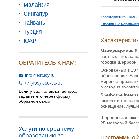
Малайзия
Сингапур
Характеристика школы
Тайвань
Спортивные мероприят
Турция
Характеристи
ЮАР
Международный 
частных школах-п
городке Шерборн, 
ОБРАТИТЕСЬ К НАМ!
Основанный в 1977
info@estudy.ru
образование. Бла
мировое признание
+7 (495) 660-35-95
а сегодня талантл
Если у вас появился вопрос,
Sherborne Interna
задайте его через форму
школах-интерната
обратной связи.
оснащение, лучши
Шерборнская школ
25-метровый бассе
Услуги по среднему
образованию за
Программы об