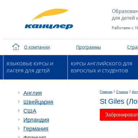
Образован
для детей 
Работаем с 1
О компании
Программы
Стр
ЯЗЫКОВЫЕ КУРСЫ И
КУРСЫ АНГЛИЙСКОГО ДЛЯ
ЛАГЕРЯ ДЛЯ ДЕТЕЙ
ВЗРОСЛЫХ И СТУДЕНТОВ
/
/
Англия
Главная
Страны
Анг
St Giles (Л
Швейцария
США
Забронировать
Ирландия
Германия
Франция