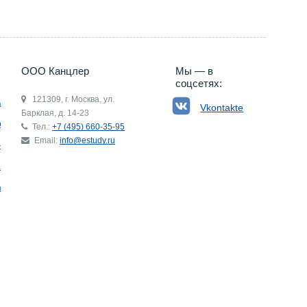
ООО Канцлер
Мы — в
соцсетях:
121309, г. Москва, ул.
ьгия
Vkontakte
Барклая, д. 14-23
р
Тел.:
+7 (495) 660-35-95
Email:
info@estudy.ru
ния
ай
ада
Э