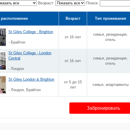
Возраст:
Поиск:
 расположение
Возраст
Тип проживания
St Giles College - Brighton
семья, резиденция,
от 16 лет
отель
- Брайтон
St Giles College - London
Central
семья, резиденция,
от 16 лет
отель
- Лондон
St Giles London & Brighton
от 5 до 15
семья, апартаменты
лет
- Лондон, Брайтон
Забронировать