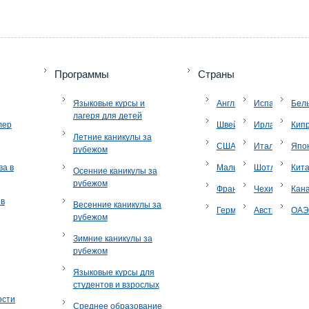
Программы
Страны
Языковые курсы и
Англия
Испания
Бел
лагеря для детей
лер
Швейцария
Ирландия
Кип
Летние каникулы за
США
Италия
Япо
рубежом
ва в
Мальта
Шотландия
Кит
Осенние каникулы за
рубежом
Франция
Чехия
Кан
ов
Весенние каникулы за
Германия
Австрия
ОА
рубежом
Зимние каникулы за
рубежом
Языковые курсы для
студентов и взрослых
ости
Среднее образование