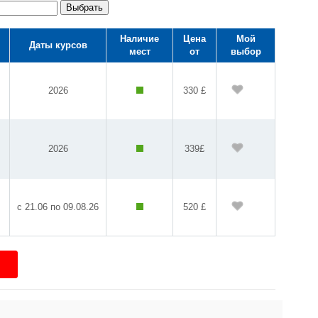
Выбрать
Наличие
Цена
Мой
Даты курсов
мест
от
выбор
2026
330 £
2026
339£
с 21.06 по 09.08.26
520 £