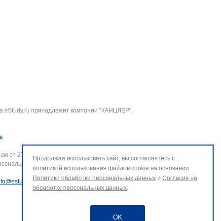
а eStudy.ru принадлежит компании "КАНЦЛЕР".
в
.
ом от 27.07.2006 г. № 152-ФЗ «О персональных данных».
Продолжая использовать сайт, вы соглашаетесь с
рсональных данных и использование файлов cookie. В случае
политикой использования файлов cookie на основании
Политики обработки персональных данных
и
Согласия на
nfo@estudy.ru
.
обработку персональных данных
.
OK