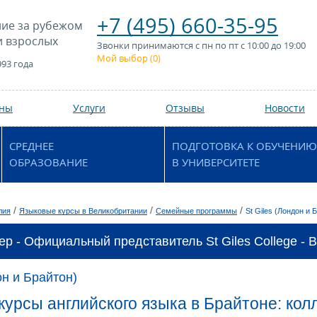
+7 (495) 660-35-95
ие за рубежом
и взрослых
Звонки принимаются с пн по пт с 10:00 до 19:00
Мой выбор (
0
)
993 года
аны
Услуги
Отзывы
Новости
СРЕДНЕЕ
ПОДГОТОВКА К ОБУЧЕНИЮ
ОБРАЗОВАНИЕ
В УНИВЕРСИТЕТЕ
/
/
/
лия
Языковые курсы в Великобритании
Семейные программы
St Giles (Лондон и 
р - Официальный представитель St Giles College - Br
он и Брайтон)
урсы английского языка в Брайтоне: колл