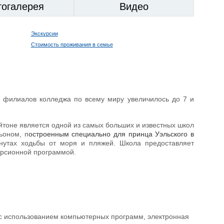
тогалерея
Видео
Экскурсии
Стоимость проживания в семье
о филиалов колледжа по всему миру увеличилось до 7 и
айтоне является одной из самых больших и известных школ
ьоном, п
остроенным специально для принца Уэльского в
нутах ходьбы от моря и пляжей. Школа предоставляет
урсионной программой.
о с использованием компьютерных программ, электронная