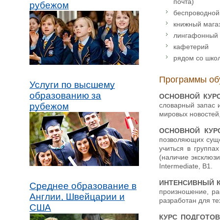
почта)
рубежом
беспроводной
книжный мага
лингафонный 
кафетерий
рядом со школ
Программы об
Услуги по высшему
образованию за
ОСНОВНОЙ КУР
словарный запас 
рубежом
мировых новостей,
ОСНОВНОЙ КУР
позволяющих суще
учиться в группа
(наличие эксклюз
Intermediate, В1.
ИНТЕНСИВНЫЙ 
Среднее образование в
произношение, ра
Англии, Швейцарии и
разработан для те
США
КУРС ПОДГОТОВ