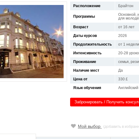
Расположение
Брайтон
Основной, и
Программы
для молод
Возраст
от 16 лет
Даты курсов
2026
Продолжительность
от 1 недел
Интенсивность
20-28 урок
Проживание
семья, рез
Наличие мест
Да
Цена от
330 £
Язык обучения
Английский
Забронировать / Получить консу
Мой выбор
(добавить в избран