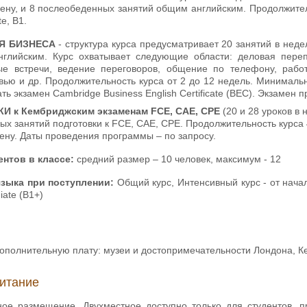
ену, и 8 послеобеденных занятий общим английским. Продолжител
e, В1.
Я БИЗНЕСА
- структура курса предусматривает 20 занятий в нед
нглийским. Курс охватывает следующие области: деловая пере
ые встречи, ведение переговоров, общение по телефону, раб
ью и др. Продолжительность курса от 2 до 12 недель. Минимальны
ть экзамен Cambridge Business English Certificate (BEC). Экзамен 
 к Кембриджским экзаменам FCE, CAE, CPE
(20 и 28 уроков в 
х занятий подготовки к FCE, CAE, CPE. Продолжительность курса 
ену. Даты проведения программы – по запросу.
ентов в классе:
средний размер – 10 человек, максимум - 12
языка при поступлении:
Общий курс, Интенсивный курс - от начал
iate (В1+)
дополнительную плату: музеи и достопримечательности Лондона, К
итание
ное размещение. Двухместное доступно только для студентов, 