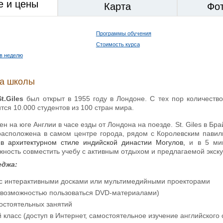
е и цены
Карта
Фо
Программы обучения
Стоимость курса
в неделю
ка школы
St.Giles
был открыт в 1955 году в Лондоне. С тех пор количеств
ится 10.000 студентов из 100 стран мира.
н на юге Англии в часе езды от Лондона на поезде. St. Giles в Бр
расположена в самом центре города, рядом с Королевским павил
 в архитектурном стиле индийской династии Могулов,
и в 5 ми
жность совместить учебу с активным отдыхом и предлагаемой экск
колледжа:
 с интерактивными досками или мультимедийными проекторами
с возможностью пользоваться DVD-материалами)
остоятельных занятий
класс (доступ в Интернет, самостоятельное изучение английског