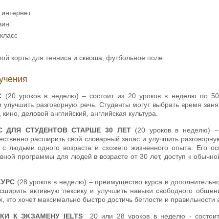
 интернет
зин
класс
ой корты для тенниса и сквоша, футбольное поле
учения
С
(20 уроков в неделю) – состоит из 20 уроков в неделю по 5
и улучшить разговорную речь. Студенты могут выбрать время заня
 кино, деловой английский, английская культура.
С ДЛЯ СТУДЕНТОВ СТАРШЕ 30 ЛЕТ
(20 уроков в неделю) –
ственно расширить свой словарный запас и улучшить разговорную 
х с людьми одного возраста и схожего жизненного опыта. Его о
ивной программы для людей в возрасте от 30 лет, доступ к обычн
КУРС
(28 уроков в неделю) – преимущество курса в дополнительно
сширить активную лексику и улучшить навыки свободного общен
х, кто хочет максимально быстро достичь беглости и правильности 
КИ К ЭКЗАМЕНУ IELTS
20 или 28 уроков в неделю - состоит 