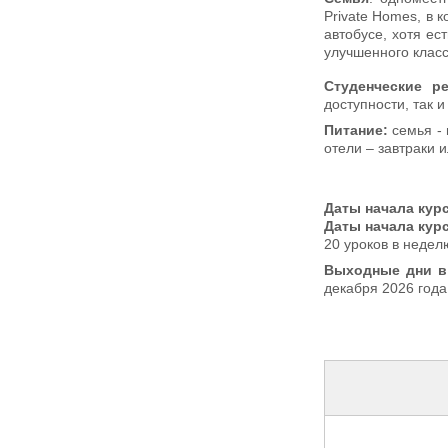
Private Homes, в 
автобусе, хотя ес
улучшенного класс
Студенческие р
доступности, так 
Питание:
семья - 
отели – завтраки 
Даты начала
кур
Даты начала кур
20 уроков в недел
Выходные дни в 
декабря 2026 года