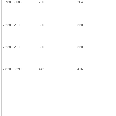
1.788
2.086
280
264
2.238
2.611
350
330
2.238
2.611
350
330
2.820
3.290
442
416
-
-
-
-
-
-
-
-