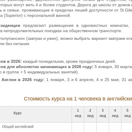
которых могут жить 4 и более студентов. Дорога до школы от домов
ть и семьи, проживающие в пределах пешей доступности от St.Gi
а (Superior) с персональной ванной.
езиденции
предлагают размещение в одноместных комнатах, 
и в непродолжительных поездках на общественном транспорте.
полупансион (завтрак и ужин), можно выбрать вариант завтраки ил
или без питания.
сов в 2026:
каждый понедельник, кроме праздничных дней.
сов для абсолютно начинающих в 2026 году:
5 января, 30 марта,
ю в группе + 5 индивидуальных занятий).
Англии в 2026 году:
1 января, 3 и 6 апреля, 4 и 25 мая, 31 ав
.
Стоимость курса на 1 человека в английски
1
2
3
4
5
Курс
нед
нед
нед
нед
нед
Общий английский