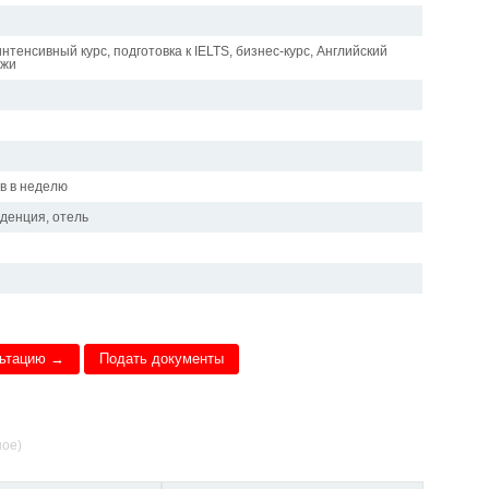
нтенсивный курс, подготовка к IELTS, бизнес-курс, Английский
ёжи
и
ов в неделю
иденция, отель
льтацию →
Подать документы
ное)