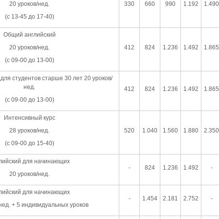
20 уроков/нед.
330
660
990
1.192
1.490
(с 13-45 до 17-40)
Общий английский
20 уроков/нед.
412
824
1.236
1.492
1.865
(с 09-00 до 13-00)
для студентов старше 30 лет 20 уроков/
нед.
412
824
1.236
1.492
1.865
(с 09-00 до 13-00)
Интенсивный курс
28 уроков/нед.
520
1.040
1.560
1.880
2.350
(с 09-00 до 15-40)
лийский для начинающих
-
824
1.236
1.492
-
20 уроков/нед.
лийский для начинающих
-
1.454
2.181
2.752
-
нед. + 5 индивидуальных уроков