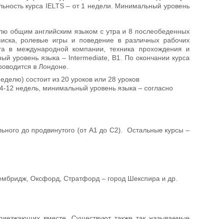
ьность курса IELTS – от 1 недели. Минимальный уровень
елю общим английским языком с утра и 8 послеобеденных
писка, ролевые игры и поведение в различных рабочих
ота в международной компании, техника прохождения и
й уровень языка – Intermediate, В1. По окончании курса
проводится в Лондоне.
неделю) состоит из 20 уроков или 28 уроков
4-12 недель, минимальный уровень языка – согласно
ьного до продвинутого (от А1 до С2). Остальные курсы –
ембридж, Оксфорд, Стратфорд – город Шекспира и др.
приезжающих вместе. Существуют также так называемые