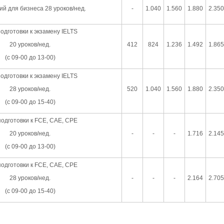
ий для бизнеса 28 уроков/нед.
-
1.040
1.560
1.880
2.350
подготовки к экзамену IELTS
20 уроков/нед.
412
824
1.236
1.492
1.865
(с 09-00 до 13-00)
подготовки к экзамену IELTS
28 уроков/нед.
520
1.040
1.560
1.880
2.350
(с 09-00 до 15-40)
подготовки к FCE, CAE, CPE
20 уроков/нед.
-
-
-
1.716
2.145
(с 09-00 до 13-00)
подготовки к FCE, CAE, CPE
28 уроков/нед.
-
-
-
2.164
2.705
(с 09-00 до 15-40)