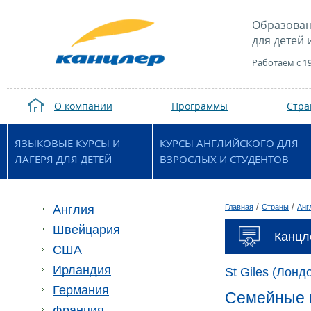
Образован
для детей 
Работаем с 1
О компании
Программы
Стр
ЯЗЫКОВЫЕ КУРСЫ И
КУРСЫ АНГЛИЙСКОГО ДЛЯ
ЛАГЕРЯ ДЛЯ ДЕТЕЙ
ВЗРОСЛЫХ И СТУДЕНТОВ
/
/
Англия
Главная
Страны
Анг
Швейцария
Канцле
США
Ирландия
St Giles (Лонд
Германия
Семейные к
Франция