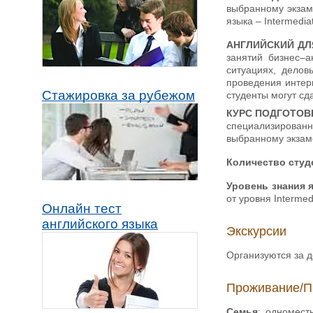
выбранному экзам
языка – Intermediat
АНГЛИЙСКИЙ ДЛ
занятий бизнес–а
ситуациях, делов
проведения интерв
Стажировка за рубежом
студенты могут сда
КУРС ПОДГОТОВКИ
специализированны
выбранному экзам
Количество студ
Уровень знания 
от уровня Intermed
Онлайн тест
английского языка
Экскурсии
Организуются за 
Проживание/П
Семья
: одномест