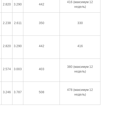
416 (максимум 12
2.820
3.290
442
недель)
2.238
2.611
350
330
2.820
3.290
442
416
380 (максимум 12
2.574
3.003
403
недель)
478 (максимум 12
3.246
3.787
508
недель)