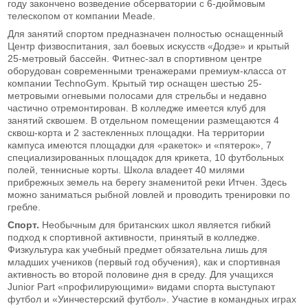
году закончено возведение обсерватории с 6-дюймовым
телескопом от компании Meade.
Для занятий спортом предназначен полностью оснащенный
Центр физвоспитания, зал боевых искусств «Додзе» и крытый
25-метровый бассейн. Фитнес-зал в спортивном центре
оборудован современными тренажерами премиум-класса от
компании TechnoGym. Крытый тир оснащен шестью 25-
метровыми огневыми полосами для стрельбы и недавно
частично отремонтирован. В колледже имеется клуб для
занятий сквошем. В отдельном помещении размещаются 4
сквош-корта и 2 застекленных площадки. На территории
кампуса имеются площадки для «ракеток» и «пятерок», 7
специализированных площадок для крикета, 10 футбольных
полей, теннисные корты. Школа владеет 40 милями
прибрежных земель на берегу знаменитой реки Итчен. Здесь
можно заниматься рыбной ловлей и проводить тренировки по
гребле.
Спорт.
Необычным для британских школ является гибкий
подход к спортивной активности, принятый в колледже.
Физкультура как учебный предмет обязательна лишь для
младших учеников (первый год обучения), как и спортивная
активность во второй половине дня в среду. Для учащихся
Junior Part «профилирующими» видами спорта выступают
футбол и «Уинчестерский футбол». Участие в командных играх