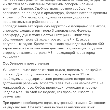
и известен великолепным готическим собором - самым
длинным в Европе. Удобное транспортное сообщение,
великолепная природа и архитектура, богатая история привели
к тому, что Уинчестер стал одним из самых дорогих и
привлекательных районов страны.
Колледж занимает огромную территорию площадью 250 акров,
в которую входит, в том числе 3 заповедника: Фаллоден,
Твайфорд-Даун и холм Святой Екатерины. Уинчестер
обслуживает также 52 акра игровых полей и 11 акров
регулярных садов. Кроме того, школе принадлежит более 400
акров земель (включая поле для гольфа), лежащих по другую
сторону от автомагистрали М3, проходящей через город
Уинчестер.
Особенности поступления
Уинчестер - высокоселективная школа, попасть в нее крайне
сложно. Для поступления в колледж в возрасте 13 лет
необходима предварительная регистрация вскоре после
достижения ребенком возраста 8 лет. Ученики набираются на
конкурсной основе. Отбор происходит ежегодно в первую
неделю мая. На этой же неделе, как правило, известны
результаты.
При приеме необходимо сдать внутренний экзамен. Он состоит
из двух частей. Обязательная включает английский язык,