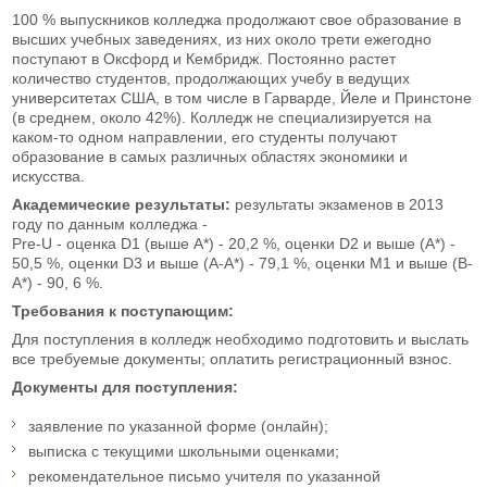
100 % выпускников колледжа продолжают свое образование в
высших учебных заведениях, из них около трети ежегодно
поступают в Оксфорд и Кембридж. Постоянно растет
количество студентов, продолжающих учебу в ведущих
университетах США, в том числе в Гарварде, Йеле и Принстоне
(в среднем, около 42%). Колледж не специализируется на
каком-то одном направлении, его студенты получают
образование в самых различных областях экономики и
искусства.
Академические результаты:
результаты экзаменов в 2013
году по данным колледжа -
Pre-U - оценка D1 (выше А*) - 20,2 %, оценки D2 и выше (А*) -
50,5 %, оценки D3 и выше (А-A*) - 79,1 %, оценки M1 и выше (B-
A*) - 90, 6 %.
Требования к поступающим:
Для поступления в колледж необходимо подготовить и выслать
все требуемые документы; оплатить регистрационный взнос.
Документы для поступления:
заявление по указанной форме (онлайн);
выписка с текущими школьными оценками;
рекомендательное письмо учителя по указанной