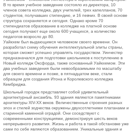
В то время учебное заведение состояло из директора, 10
членов совета колледжа, двух учителей, трех капелланов, 70
студентов, получавших стипендию, и 16 певчих. В своей основе
структура сохраняется и сегодня. Однако кроме 70
стипендиатов образование в колледже на платной основе
сегодня получают еще около 600 учащихся, а количество
педагогов возросло до 80.
Уайкхем был выдающимся человеком своего времени. Он
разработал схему обучения интеллектуальной элиты страны,
которая сможет успешно управлять государством. Уинчестер
предназначался для подготовки школьников к поступлению в
Новый колледж Оксфорда, также основанный Уайкхемом. Эти
два учебных заведения были невообразимыми по масштабу
для своего времени и позже, в пятнадцатом веке, стали
образцом для создания Итона и Королевского колледжа
Кембриджа.
Школьный городок представляет собой удивительный
архитектурный ансамбль. 93 здания являются памятниками
архитектуры XIV-XX веков. Величественные строения разных
эпох и стилей зодчества окружены двухсотлетними платанами и
старинной каменной оградой. Они соседствуют с
современными конструкциями, демонстрируя шесть веков
непрерывного развития. Жизнь и работа в такой обстановке уже
сами по себе являются образованием. Уникальные здания и