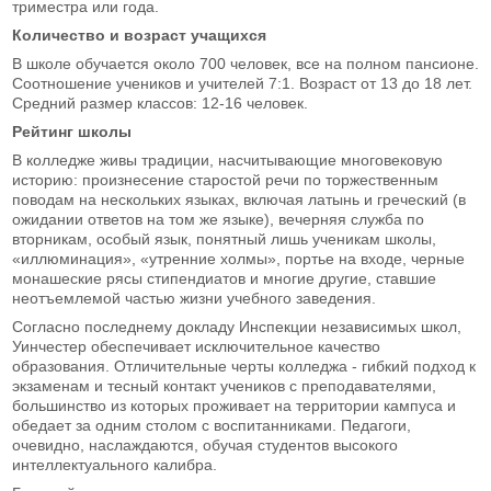
триместра или года.
Количество и возраст учащихся
В школе обучается около 700 человек, все на полном пансионе.
Соотношение учеников и учителей 7:1. Возраст от 13 до 18 лет.
Средний размер классов: 12-16 человек.
Рейтинг школы
В колледже живы традиции, насчитывающие многовековую
историю: произнесение старостой речи по торжественным
поводам на нескольких языках, включая латынь и греческий (в
ожидании ответов на том же языке), вечерняя служба по
вторникам, особый язык, понятный лишь ученикам школы,
«иллюминация», «утренние холмы», портье на входе, черные
монашеские рясы стипендиатов и многие другие, ставшие
неотъемлемой частью жизни учебного заведения.
Согласно последнему докладу Инспекции независимых школ,
Уинчестер обеспечивает исключительное качество
образования. Отличительные черты колледжа - гибкий подход к
экзаменам и тесный контакт учеников с преподавателями,
большинство из которых проживает на территории кампуса и
обедает за одним столом с воспитанниками. Педагоги,
очевидно, наслаждаются, обучая студентов высокого
интеллектуального калибра.