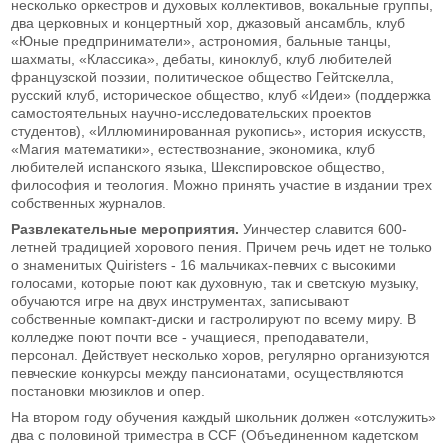
несколько оркестров и духовых коллективов, вокальные группы,
два церковных и концертный хор, джазовый ансамбль, клуб
«Юные предприниматели», астрономия, бальные танцы,
шахматы, «Классика», дебаты, киноклуб, клуб любителей
французской поэзии, политическое общество Гейтскелла,
русский клуб, историческое общество, клуб «Идеи» (поддержка
самостоятельных научно-исследовательских проектов
студентов), «Иллюминированная рукопись», история искусств,
«Магия математики», естествознание, экономика, клуб
любителей испанского языка, Шекспировское общество,
философия и теология. Можно принять участие в издании трех
собственных журналов.
Развлекательные мероприятия.
Уинчестер славится 600-
летней традицией хорового пения. Причем речь идет не только
о знаменитых Quiristers - 16 мальчиках-певчих с высокими
голосами, которые поют как духовную, так и светскую музыку,
обучаются игре на двух инструментах, записывают
собственные компакт-диски и гастролируют по всему миру. В
колледже поют почти все - учащиеся, преподаватели,
персонал. Действует несколько хоров, регулярно организуются
певческие конкурсы между пансионатами, осуществляются
постановки мюзиклов и опер.
На втором году обучения каждый школьник должен «отслужить»
два с половиной триместра в CCF (Объединенном кадетском