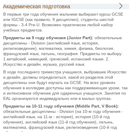
Академическая подготовка
В первые три года обучения мальчики выбирают курсы GCSE
или IGCSE (как правило, 9 дисциплин), студенты шестой
формы - 3-4 Pre-U. Возможен практически любой набор
учебных предметов.
Предметы на 9 году обучения (Junior Part):
обязательные
дисциплины - Division (английский язык, история,
религиоведение), математика, химия, физика, биология,
французский язык, латынь, география. Предметы по выбору:
1.китайский, немецкий, греческий, испанский языки. 2.
Искусство и дизайн, музыка, русский язык.
В ходе последнего триместра учащиеся, выбравшие Искусство
и дизайн, должны определиться, какой из разделов этой
дисциплины они будут изучать на GCSE. На всех уровнях
обучения в колледже доступны как поддерживающие уроки, так
и интенсивное обучение для одаренных учащихся. Занятия по
EAL организуются индивидуально или в малых группах.
Предметы на 10-11 году обучения (Middle Part, V Book):
обязательные дисциплины - Division (на 10-м году обучения -
английский язык, на 11-м - история), история (10-й год
обучения), английский язык (11-й год обучения), латынь,
математика, французский язык, религиоведение (10-й год