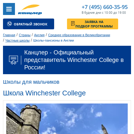
+7 (495) 660-35-95
В будние дни с 10:00 до 19:00
ЗАЯВКА НА
ОБРАТНЫЙ ЗВОНОК
ПОДБОР ПРОГРАММЫ
/
/
/
Главная
Страны
Англия
Среднее образование в Великобритании
/
/
Частные школы
Школы-пансионы в Англии
Канцлер - Официальный
представитель Winchester College в
России!
Школы для мальчиков
Школа Winchester College