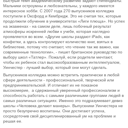
Быстрый темп академическому развитию задают стипендиаты.
Мальчики остроумны и любознательны, у каждого имеется
интересное хобби. С 2007 года 270 выпускников колледжа
поступили в Оксфорд и Кембридж. Это не считая тех, которые
продолжили обучение в университетах «Лиги плюща». Но успех
на экзаменах - на самом деле, лишь побочный результат
атмосферы искренней любви к учебе, которая наглядно
проявляется во всем. «Другие школы раздают iPads, как
конфетки, а здесь контролируют количество книг, взятых в
библиотеке, потому что считают, что чтение так же важно, как
современные технологии», - пишет британское руководство по
выбору школ «Татлер». Пожалуй, если родители мечтают,
чтобы их ребенок стал высокообразованным интеллектуалом,
Уинчестер - лучший выбор, который они могут сделать.
Выпускников колледжа можно встретить практически в любой
сфере деятельности - профессиональной, творческой или
предпринимательской. И отличает их не показное
высокомерие, а сдержанный уверенный профессионализм и
способность работать с самыми различными группами людей в
самых различных ситуациях. Именно это подразумевает девиз
школы «Человека делают манеры». Выпускники Уинчестера не
просто безупречно воспитаны. Они достигают успеха,
сосредоточив свой дисциплинированный ум на проблеме и
решая ее.