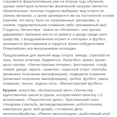
становится факультативным уже на втором году обучения,
однако некоторое количество физической нагрузки является
обязательным, поэтому студенты выбирают вид спорта по
своему желанию, а затем занимаются им на постоянной основе
(причем, это могут быть не напряженные тренировки, а,
скажем, оздоровительное плавание либо тренажерный зал).
Студенты Уинчестера - вовсе не «ботаники»: они прочно
удерживают призовые места по крикету и дзюдо среди школ
графства, с воодушевлением играют в «пятерки» и футбол,
увлекаются фехтованием и гордятся тремя победителями
Олимпийских игр-выпускниками колледжа.
Предлагаемые для занятий виды спорта: айкидо, стрельба из
лука, легкая атлетика, бадминтон, баскетбол, крикет, крокет,
кросс-кантри, «Уинчестерские пятерки», фехтование, гольф,
хоккей, дзюдо, карате, «ракетки», парусный спорт, стрельба
(возможно получение квалификации), подводное плавание
(возможно получение квалификации), гребля, футбол, сквош,
плавание, теннис, водное поло, «Винчестерский футбол».
Кружки:
искусство, «Колокольный звон» (Уинчестер -
единственная школа в стране, которая имеет капеллу с 6
колоколами), «Переплетное дело», Христианский союз,
стендовая стрельба, автомоделирование, робототехника,
ювелирное дело, веб-дизайн, столярное дело,
металлообработка, «Ремонт велосипедов», рыболовный клуб,