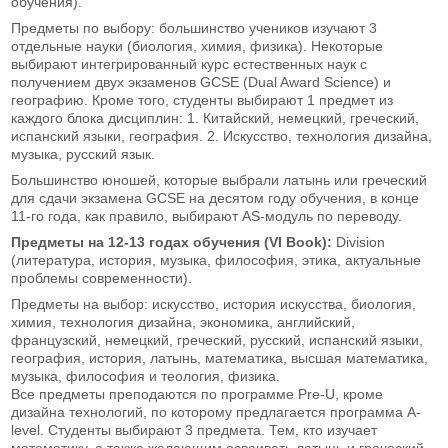
обучения).
Предметы по выбору: большинство учеников изучают 3
отдельные науки (биология, химия, физика). Некоторые
выбирают интегрированный курс естественных наук с
получением двух экзаменов GCSE (Dual Award Science) и
географию. Кроме того, студенты выбирают 1 предмет из
каждого блока дисциплин: 1. Китайский, немецкий, греческий,
испанский языки, география. 2. Искусство, технология дизайна,
музыка, русский язык.
Большинство юношей, которые выбрали латынь или греческий
для сдачи экзамена GCSE на десятом году обучения, в конце
11-го года, как правило, выбирают AS-модуль по переводу.
Предметы на 12-13 годах обучения (VI Book):
Division
(литература, история, музыка, философия, этика, актуальные
проблемы современности).
Предметы на выбор: искусство, история искусства, биология,
химия, технология дизайна, экономика, английский,
французский, немецкий, греческий, русский, испанский языки,
география, история, латынь, математика, высшая математика,
музыка, философия и теология, физика.
Все предметы преподаются по программе Pre-U, кроме
дизайна технологий, по которому предлагается программа A-
level. Студенты выбирают 3 предмета. Тем, кто изучает
математику, а также желающим осваивать латынь и греческий