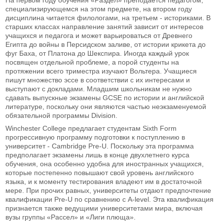
специализирующемся на этом предмете, на втором году
дисциплина читается филологами, на третьем - историками. В
старших классах направление занятий зависит от интересов
учащихся и педагога и может варьироваться от Древнего
Египта до войны в Персидском заливе, от истории крикета до
фуг Баха, от Платона до Шекспира. Иногда каждый урок
посвящен отдельной проблеме, а порой студенты на
протяжении всего триместра изучают Вольтера. Учащиеся
пишут множество эссе в соответствии с их интересами и
выступают с докладами. Младшим школьникам не нужно
сдавать выпускные экзамены GCSE по истории и английской
литературе, поскольку они являются частью неэкзаменуемой
обязательной программы Division.
Winchester College предлагает студентам Sixth Form
прогрессивную программу подготовки к поступлению в
университет - Cambridge Pre-U. Поскольку эта программа
предполагает экзамены лишь в конце двухлетнего курса
обучения, она особенно удобна для иностранных учащихся,
которые постепенно повышают свой уровень английского
языка, и к моменту тестирования владеют им в достаточной
мере. При прочих равных, университеты отдают предпочтение
квалификации Pre-U по сравнению с A-level. Эта квалификация
признается также ведущими университетами мира, включая
вузы группы «Рассел» и «Лиги плюща».