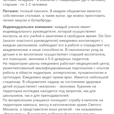
старшие - по 1-2 человека.
Питание:
полный пансион. В каждом общежитии имеется
собственная столовая, а также кухни, где можно приготовить
легкие закуски и бутерброды.
Индивидуальное внимание:
каждый ученик имеет
индивидуального руководителя, который осуществляет
контроль за его учебой и занятиями в свободное время. Div Don
(аналог классного руководителя) ежедневно контактирует с
каждым школьником, наблюдает его в работе и определяет его
академические и иные способности. В пансионатах уход за
детьми и их воспитание осуществляют старший воспитатель,
его помощник, экономка и 5-6 дежурных педагогов.
На территории школы ежедневно работает медицинский центр,
укомплектованный квалифицированным персоналом с опытом
работы в области педиатрии, аллергологии, пульмонологии и
ортопедии. Ежедневно ведет прием врач. Имеется небольшой
стационар. В общежитиях надзор за состоянием здоровья
детей осуществляет «матрона» - экономка. Курение на
территории колледжа находится под запретом, как для
школьников, так и для преподавателей.
По воскресеньям учащиеся посещают службу в капелле на
территории кампуса, мессу в католическом храме Святого
Михаила, а представители иных религий - так называемые
«Круги веры». В колледже работает факультет карьеры,