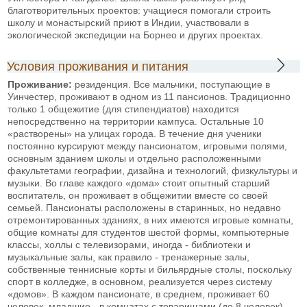
благотворительных проектов: учащиеся помогали строить
школу и монастырский приют в Индии, участвовали в
экологической экспедиции на Борнео и других проектах.
Условия проживания и питания
Проживание:
резиденция. Все мальчики, поступающие в
Уинчестер, проживают в одном из 11 пансионов. Традиционно
только 1 общежитие (для стипендиатов) находится
непосредственно на территории кампуса. Остальные 10
«растворены» на улицах города. В течение дня ученики
постоянно курсируют между пансионатом, игровыми полями,
основным зданием школы и отдельно расположенными
факультетами географии, дизайна и технологий, физкультуры и
музыки. Во главе каждого «дома» стоит опытный старший
воспитатель, он проживает в общежитии вместе со своей
семьей. Пансионаты расположены в старинных, но недавно
отремонтированных зданиях, в них имеются игровые комнаты,
общие комнаты для студентов шестой формы, компьютерные
классы, холлы с телевизорами, иногда - библиотеки и
музыкальные залы, как правило - тренажерные залы,
собственные теннисные корты и бильярдные столы, поскольку
спорт в колледже, в основном, реализуется через систему
«домов». В каждом пансионате, в среднем, проживает 60
человек, младшие - в комнатах с товарищами (до 8 человек),