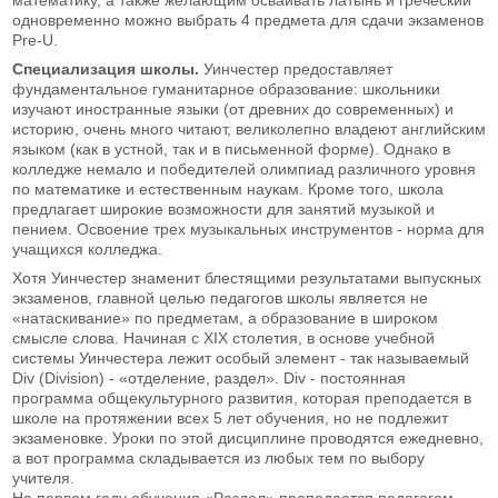
одновременно можно выбрать 4 предмета для сдачи экзаменов
Pre-U.
Специализация школы.
Уинчестер предоставляет
фундаментальное гуманитарное образование: школьники
изучают иностранные языки (от древних до современных) и
историю, очень много читают, великолепно владеют английским
языком (как в устной, так и в письменной форме). Однако в
колледже немало и победителей олимпиад различного уровня
по математике и естественным наукам. Кроме того, школа
предлагает широкие возможности для занятий музыкой и
пением. Освоение трех музыкальных инструментов - норма для
учащихся колледжа.
Хотя Уинчестер знаменит блестящими результатами выпускных
экзаменов, главной целью педагогов школы является не
«натаскивание» по предметам, а образование в широком
смысле слова. Начиная с XIX столетия, в основе учебной
системы Уинчестера лежит особый элемент - так называемый
Div (Division) - «отделение, раздел». Div - постоянная
программа общекультурного развития, которая преподается в
школе на протяжении всех 5 лет обучения, но не подлежит
экзаменовке. Уроки по этой дисциплине проводятся ежедневно,
а вот программа складывается из любых тем по выбору
учителя.
На первом году обучения «Раздел» преподается педагогом,