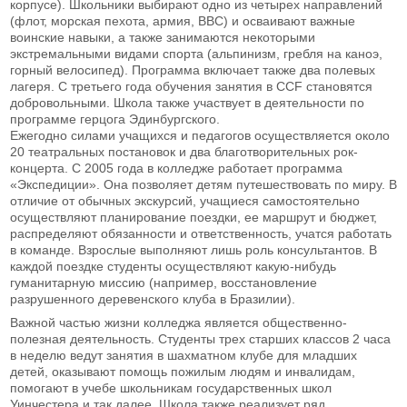
корпусе). Школьники выбирают одно из четырех направлений
(флот, морская пехота, армия, ВВС) и осваивают важные
воинские навыки, а также занимаются некоторыми
экстремальными видами спорта (альпинизм, гребля на каноэ,
горный велосипед). Программа включает также два полевых
лагеря. С третьего года обучения занятия в CCF становятся
добровольными. Школа также участвует в деятельности по
программе герцога Эдинбургского.
Ежегодно силами учащихся и педагогов осуществляется около
20 театральных постановок и два благотворительных рок-
концерта. С 2005 года в колледже работает программа
«Экспедиции». Она позволяет детям путешествовать по миру. В
отличие от обычных экскурсий, учащиеся самостоятельно
осуществляют планирование поездки, ее маршрут и бюджет,
распределяют обязанности и ответственность, учатся работать
в команде. Взрослые выполняют лишь роль консультантов. В
каждой поездке студенты осуществляют какую-нибудь
гуманитарную миссию (например, восстановление
разрушенного деревенского клуба в Бразилии).
Важной частью жизни колледжа является общественно-
полезная деятельность. Студенты трех старших классов 2 часа
в неделю ведут занятия в шахматном клубе для младших
детей, оказывают помощь пожилым людям и инвалидам,
помогают в учебе школьникам государственных школ
Уинчестера и так далее. Школа также реализует ряд