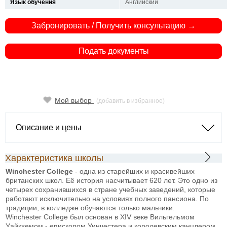
Язык обучения
Английский
Забронировать / Получить консультацию →
Подать документы
Мой выбор
(добавить в избранное)
Описание и цены
Характеристика школы
Winchester College
- одна из старейших и красивейших
британских школ. Её история насчитывает 620 лет. Это одно из
четырех сохранившихся в стране учебных заведений, которые
работают исключительно на условиях полного пансиона. По
традиции, в колледже обучаются только мальчики.
Winchester College был основан в XIV веке Вильгельмом
Уайкхемом - епископом Уинчестера и королевским канцлером.