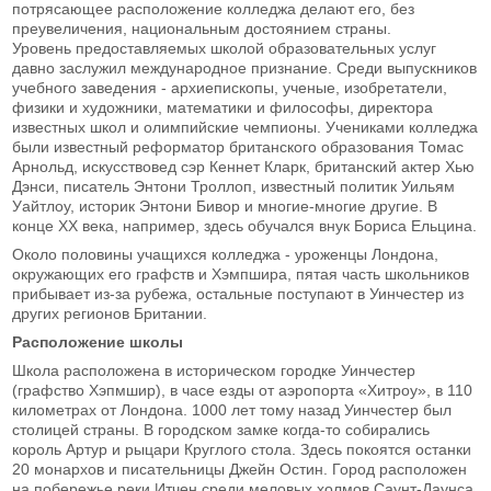
потрясающее расположение колледжа делают его, без
преувеличения, национальным достоянием страны.
Уровень предоставляемых школой образовательных услуг
давно заслужил международное признание. Среди выпускников
учебного заведения - архиепископы, ученые, изобретатели,
физики и художники, математики и философы, директора
известных школ и олимпийские чемпионы. Учениками колледжа
были известный реформатор британского образования Томас
Арнольд, искусствовед сэр Кеннет Кларк, британский актер Хью
Дэнси, писатель Энтони Троллоп, известный политик Уильям
Уайтлоу, историк Энтони Бивор и многие-многие другие. В
конце ХХ века, например, здесь обучался внук Бориса Ельцина.
Около половины учащихся колледжа - уроженцы Лондона,
окружающих его графств и Хэмпшира, пятая часть школьников
прибывает из-за рубежа, остальные поступают в Уинчестер из
других регионов Британии.
Расположение школы
Школа расположена в историческом городке Уинчестер
(графство Хэпмшир), в часе езды от аэропорта «Хитроу», в 110
километрах от Лондона. 1000 лет тому назад Уинчестер был
столицей страны. В городском замке когда-то собирались
король Артур и рыцари Круглого стола. Здесь покоятся останки
20 монархов и писательницы Джейн Остин. Город расположен
на побережье реки Итчен среди меловых холмов Саунт-Даунса