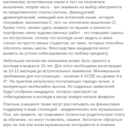
математику, естественные науки и тест на логическое
мышление; вторая часть - три экзамена на выбор абитуриента
из предложенного списка (латынь, французский,
древнегреческий, немецкий или испанский языки, история,
география, математика-2, тест на логическое мышление-2).
Кроме этого, можно сдать экзамен по музыке и принести
портфолио своих художественных работ - это повышает шансы
на поступление, потому что колледж хочет видеть в своих
стенах не просто умных студентов, но таких, которые способны
обогатить жизнь школы. Впоследствии кандидатов могут
вызвать на устное собеседование по любому предмету.
Небольшое количество мальчиков может быть принято в
колледж в возрасте 16 лет. Для этого необходима регистрация
за 10-12 месяцев до вступительных экзаменов. Минимальное
требование для поступающих - наличие 6 GCSE на уровне A и
A*. На практике результаты поступающих гораздо лучше, и
конкуренция необычайно высока. Из поданных заявителей
будут отобраны кандидаты, которых пригласят на
собеседование в колледж в конце января-начале февраля.
Платные учащиеся также могут рассчитывать на финансовую
поддержку в виде стипендий - академических или музыкальных.
Они, как правило, не покрывают полностью родительскую плату
за обучение, но могут позволить, скажем, бесплатно обучаться
игре на том или ином музыкальном инструменте в течение