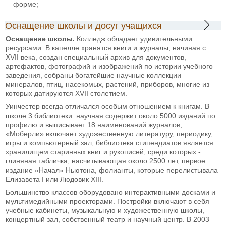
форме;
Оснащение школы и досуг учащихся
Оснащение школы.
Колледж обладает удивительными
ресурсами. В капелле хранятся книги и журналы, начиная с
XVII века, создан специальный архив для документов,
артефактов, фотографий и изображений по истории учебного
заведения, собраны богатейшие научные коллекции
минералов, птиц, насекомых, растений, приборов, многие из
которых датируются XVII столетием.
Уинчестер всегда отличался особым отношением к книгам. В
школе 3 библиотеки: научная содержит около 5000 изданий по
профилю и выписывает 18 наименований журналов;
«Моберли» включает художественную литературу, периодику,
игры и компьютерный зал; библиотека стипендиатов является
хранилищем старинных книг и рукописей, среди которых -
глиняная табличка, насчитывающая около 2500 лет, первое
издание «Начал» Ньютона, фолианты, которые перелистывала
Елизавета I или Людовик XIII.
Большинство классов оборудовано интерактивными досками и
мультимедийными проекторами. Постройки включают в себя
учебные кабинеты, музыкальную и художественную школы,
концертный зал, собственный театр и научный центр. В 2003