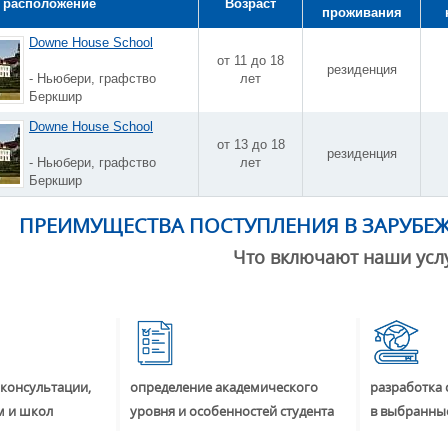
 расположение
Возраст
проживания
Downe House School
от 11 до 18
резиденция
- Ньюбери, графство
лет
Беркшир
Downe House School
от 13 до 18
резиденция
- Ньюбери, графство
лет
Беркшир
ПРЕИМУЩЕСТВА ПОСТУПЛЕНИЯ В ЗАРУБЕ
Что включают наши усл
консультации,
определение академического
разработка 
м и школ
уровня и особенностей студента
в выбранны