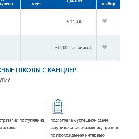
Цена от
курсов
мест
выбор
£ 14.030
£15,900 за триместр
ЖНЫЕ ШКОЛЫ С КАНЦЛЕР
уги?
стратегии поступления
подготовка к успешной сдаче
е школы
вступительных экзаменов, тренинг
по прохождению интервью