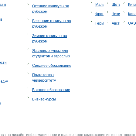
ва в
Мальта
Шотландия
Кит
Осенние каникулы за
рубежом
Франция
Чехия
Кан
ов
Весенние каникулы за
Германия
Австрия
ОА
рубежом
Зимние каникулы за
рубежом
Языковые курсы для
студентов и взрослых
ости
Среднее образование
Подготовка к
университету
ездку
Высшее образование
Бизнес-курсы
е
рава на дизайн, информационное и графическое содержание интернет-проект