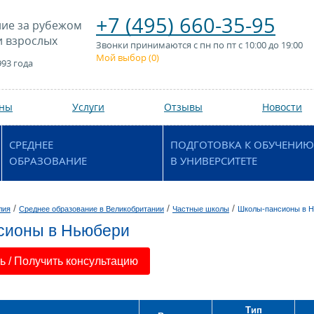
+7 (495) 660-35-95
ие за рубежом
и взрослых
Звонки принимаются с пн по пт с 10:00 до 19:00
Мой выбор (
0
)
993 года
аны
Услуги
Отзывы
Новости
СРЕДНЕЕ
ПОДГОТОВКА К ОБУЧЕНИЮ
ОБРАЗОВАНИЕ
В УНИВЕРСИТЕТЕ
/
/
/
лия
Среднее образование в Великобритании
Частные школы
Школы-пансионы в 
сионы в Ньюбери
 / Получить консультацию
Тип