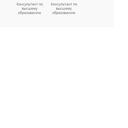
Консультант по
Консультант по
высшему
высшему
образованию
образованию
5) 660-35-95