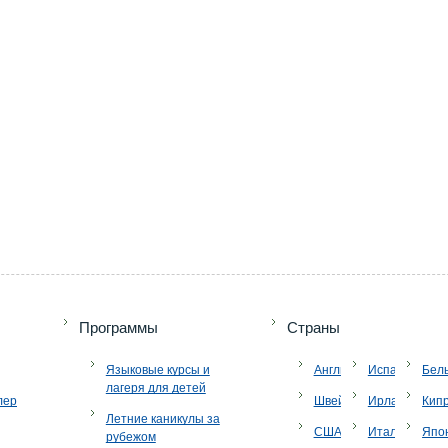
Программы
Страны
Языковые курсы и
Англия
Испания
Бел
лагеря для детей
лер
Швейцария
Ирландия
Кип
Летние каникулы за
США
Италия
Япо
рубежом