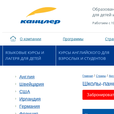
Образован
для детей 
Работаем с 1
О компании
Программы
Стр
ЯЗЫКОВЫЕ КУРСЫ И
КУРСЫ АНГЛИЙСКОГО ДЛЯ
ЛАГЕРЯ ДЛЯ ДЕТЕЙ
ВЗРОСЛЫХ И СТУДЕНТОВ
/
/
Англия
Главная
Страны
Анг
Школы-пан
Швейцария
США
Забронировать
Ирландия
Германия
Франция