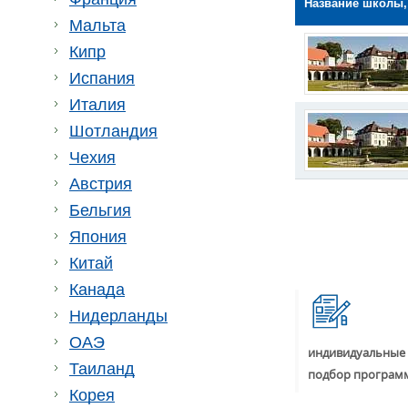
Название школы,
Мальта
Кипр
Испания
Италия
Шотландия
Чехия
Австрия
Бельгия
Япония
Китай
Канада
Нидерланды
ОАЭ
индивидуальные 
Таиланд
подбор програм
Корея