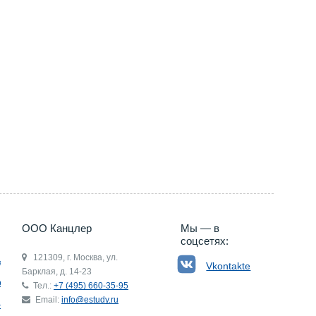
ООО Канцлер
Мы — в
соцсетях:
121309, г. Москва, ул.
ьгия
Vkontakte
Барклая, д. 14-23
р
Тел.:
+7 (495) 660-35-95
Email:
info@estudy.ru
ния