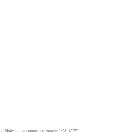
ай
ада
Э
а eStudy.ru принадлежит компании "КАНЦЛЕР".