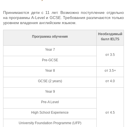
Принимаются дети с 11 лет. Возможно поступление отдельно
на программы A-Level и GCSE. Требования различаются только
уровнем владения английским языком.
Необходимый
Программа обучения
балл IELTS
Year 7
от 3.5
Pre-GCSE
Year 8
от 3.5+
GCSE (2 years)
от 4.0
Year 9
Pre-A Level
High School Experience
от 4.5
University Foundation Programme (UFP)