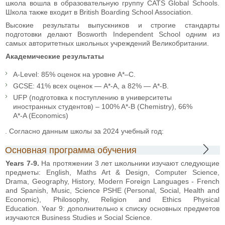
школа вошла в образовательную группу CATS Global Schools.
Школа также входит в British Boarding School Association.
Высокие результаты выпускников и строгие стандарты
подготовки делают Bosworth Independent School одним из
самых авторитетных школьных учреждений Великобритании.
Академические результаты
A-Level: 85% оценок на уровне A*–C.
GCSE: 41% всех оценок — A*-A, а 82% — A*-B.
UFP (подготовка к поступлению в университеты
иностранных студентов) – 100% A*-B (Chemistry), 66%
A*-A (Economics)
. Согласно данным школы за 2024 учебный год:
Основная программа обучения
Years 7-9.
На протяжении 3 лет школьники изучают следующие
предметы: English, Maths Art & Design, Computer Science,
Drama, Geography, History, Modern Foreign Languages - French
and Spanish, Music, Science PSHE (Personal, Social, Health and
Economic), Philosophy, Religion and Ethics Physical
Education. Year 9: дополнительно к списку основных предметов
изучаются Business Studies и Social Science.