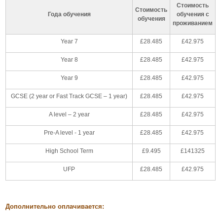
Стоимость
Стоимость
Года обучения
обучения с
обучения
проживанием
Year 7
£28.485
£42.975
Year 8
£28.485
£42.975
Year 9
£28.485
£42.975
GCSE (2 year or Fast Track GCSE – 1 year)
£28.485
£42.975
A level – 2 year
£28.485
£42.975
Pre-A level - 1 year
£28.485
£42.975
High School Term
£9.495
£141325
UFP
£28.485
£42.975
Дополнительно оплачивается: