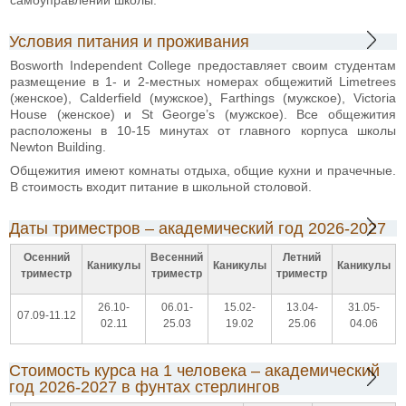
Условия питания и проживания
Bosworth Independent College предоставляет своим студентам
размещение в 1- и 2-местных номерах общежитий Limetrees
(женское), Calderfield (мужское)¸ Farthings (мужское), Victoria
House (женское) и St George’s (мужское). Все общежития
расположены в 10-15 минутах от главного корпуса школы
Newton Building.
Общежития имеют комнаты отдыха, общие кухни и прачечные.
В стоимость входит питание в школьной столовой.
Даты триместров – академический год 2026-2027
Осенний
Весенний
Летний
Каникулы
Каникулы
Каникулы
триместр
триместр
триместр
26.10-
06.01-
15.02-
13.04-
31.05-
07.09-11.12
02.11
25.03
19.02
25.06
04.06
Стоимость курса на 1 человека – академический
год 2026-2027 в фунтах стерлингов