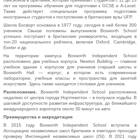
лет на программы обучения для подготовки к GCSE и A-Level.
Также действует специальная программа подготовки
иностранных студентов к поступлению в британские вузы UFP.
Школа Босворт основана в 1977 году, сегодня в ней более 300
учеников. Свыше половины выпускников Bosworth School
успешно поступают в британские университеты, входящие в
топ-20 национального рейтинга, включая Oxford, Cambridge,
Exeter и др.
На территории кампуса Bosworth Independent School
расположено два учебных корпуса. Newton Building — главное
учебное здание с корпусом для учеников старшей школы и
Bosworth Hall — корпус, в котором есть современные
лаборатории, учебные классы и пространства для занятий
искусством. Здесь также находится столовая для учеников.
Расположение.
Bosworth Independent School расположена
недалеко от центра города Нортгемптон – в получасе ходьбы. В
шаговой доступности развитая инфраструктура, до ближайшего
международного аэропорта около 30 минут на авто.
Преимущества и аккредитация
В 2015 году Bosworth Independent School вступила в
Ассоциацию независимых школ Британии и ежегодно проходит
проверку Инспекцией независимых школ (ISI). В 2021 году