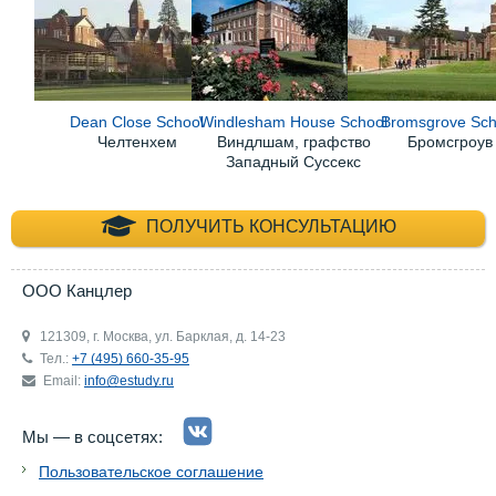
Dean Close School
Windlesham House School
Bromsgrove Sch
Челтенхем
Виндлшам, графство
Бромсгроув
Западный Суссекс
+7 (495) 660-35-
ПОЛУЧИТЬ КОНСУЛЬТАЦИЮ
ООО Канцлер
121309, г. Москва, ул. Барклая, д. 14-23
Тел.:
+7 (495) 660-35-95
Email:
info@estudy.ru
Мы — в соцсетях:
Пользовательское соглашение