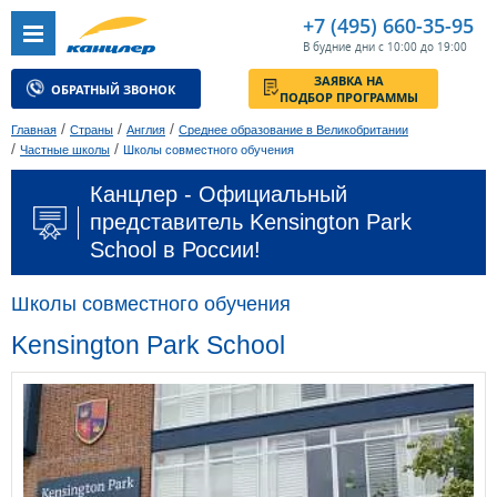
+7 (495) 660-35-95
В будние дни с 10:00 до 19:00
ЗАЯВКА НА
ОБРАТНЫЙ ЗВОНОК
ПОДБОР ПРОГРАММЫ
/
/
/
Главная
Страны
Англия
Среднее образование в Великобритании
/
/
Частные школы
Школы совместного обучения
Канцлер - Официальный
представитель Kensington Park
School в России!
Школы совместного обучения
Kensington Park School