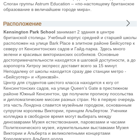
Слоган группы Astrum Education – «по-настоящему британское
образование в величайшем городе мира».
Расположение
Kensington Park School
занимает 2 здания в центре
британской столицы. Учебный корпус средней и старшей школы
расположен на улице Bark Place в элитном районе Бейсуотер к
северу от Кенсингтонских садов и Гайд-парка. Здесь много
зелени и красивых викторианских особняков. Основные
достопримечательности находятся в шаговой доступности, а до
аэропорта Хитроу экспресс доставит всего за 15 минут.
Неподалеку от школы находится сразу две станции метро -
«Бейсуотер» и «Куинзвэй».
Центр для студентов шестого класса находится к югу от
Кенсингтонских садов, на улице Queen's Gate в престижном
районе
Южный
Кенсингтон, где получили прописку посольства
и
дипломатические
миссии разных стран
. Но в первую очередь
эта часть Лондона славится музейным городком, основанным
супругом королевы Виктории, принцем Альбертом. Ученики
колледжа в свободное время могут выбирать между
динозаврами Музея естествознания, паровозами и часами
Политехнического музея, изумительными выставками Музея
Виктории и Альберта и великолепными концертами
Королевского Альберт-холла.