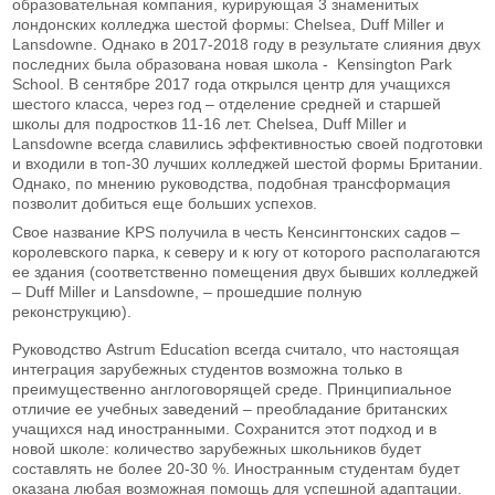
образовательная компания, курирующая 3 знаменитых
лондонских колледжа шестой формы: Chelsea, Duff Miller и
Lansdowne. Однако в 2017-2018 году в результате слияния двух
последних была образована новая школа - Kensington Park
School. В сентябре 2017 года открылся центр для учащихся
шестого класса, через год – отделение средней и старшей
школы для подростков 11-16 лет. Chelsea, Duff Miller и
Lansdowne всегда славились эффективностью своей подготовки
и входили в топ-30 лучших колледжей шестой формы Британии.
Однако, по мнению руководства, подобная трансформация
позволит добиться еще больших успехов.
Свое название KPS получила в честь Кенсингтонских садов –
королевского парка, к северу и к югу от которого располагаются
ее здания (соответственно помещения двух бывших колледжей
– Duff Miller и Lansdowne, – прошедшие полную
реконструкцию).
Руководство Astrum Education всегда считало, что настоящая
интеграция зарубежных студентов возможна только в
преимущественно англоговорящей среде. Принципиальное
отличие ее учебных заведений – преобладание британских
учащихся над иностранными. Сохранится этот подход и в
новой школе: количество зарубежных школьников будет
составлять не более 20-30 %. Иностранным студентам будет
оказана любая возможная помощь для успешной адаптации.