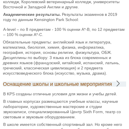
колледж, Королевский ветеринарный колледж, университеты
Восточной и Западной Англии и другие.
А
кадемические результаты.
Результаты экзаменов в 2019
году по данным Kensington Park School:
A-level – по 8 предметам - 100 % оценки А*-В, по 12 предметам
– 100 % оценки А*-С.
Обязательные предметы: английский язык и литература,
математика, биология, химия, физика, информатика,
география, история, основы религии, физкультура, ОБЖ.
Дисциплины по выбору: 3 языка из блока современных и
древних языков (французский, китайский, испанский, латынь,
греческий, классическая цивилизация) и 2 предмета
искусствоведческого блока (искусство, музыка, драма).
Оснащение школы и школьные мероприятия
В KPS созданы отличные условия для жизни и учебы детей.
В главных корпусах размещаются учебные классы, научные
лаборатории, художественные мастерские и студии
звукозаписи, специализированный Центр Sixth Form, театр со
световым и звуковым оборудованием.
В школе имеется собственный спортивный зал. Но кроме него