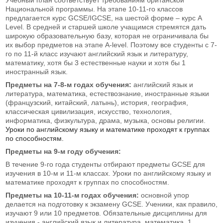
Национальной программы. На этапе 10-11-го классов
предлагается курс GCSE/IGCSE, на шестой форме – курс A
Level. В средней и старшей школе учащимся стремятся дать
широкую образовательную базу, которая не ограничивала бы
их выбор предметов на этапе A-level. Поэтому все студенты с 7-
го по 11-й класс изучают английский язык и литературу,
математику, хотя бы 3 естественные науки и хотя бы 1
иностранный язык.
Предметы на 7-8-м годах обучения:
английский язык и
литература, математика, естествознание, иностранные языки
(французский, китайский, латынь), история, география,
классическая цивилизация, искусство, технология,
информатика, физкультура, драма, музыка, основы религии.
Уроки по английскому языку и математике проходят к группах
по способностям.
Предметы на 9-м году обучения:
В течение 9-го года студенты отбирают предметы GCSE для
изучения в 10-м и 11-м классах. Уроки по английскому языку и
математике проходят к группах по способностям.
Предметы на 10-11-м годах обучения:
основной упор
делается на подготовку к экзамену GCSE. Ученики, как правило,
изучают 9 или 10 предметов. Обязательные дисциплины для
изучения - английский язык и литература, математика, 1