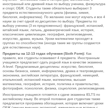
иностранный или древний язык по выбору ученика, физкультура
и спорт, ОБЖ. Студенты также обязательно выбирают 3
предмета естественнонаучного цикла (физика, химия,
биология, информатика). По желанию они могут изучать и все 4
науки за счет одной из дисциплин по выбору. Предметы по
выбору ученика (3 из предложенных): французский, испанский,
китайский языки, латынь, древнегреческий язык, история,
классические цивилизации, география, религиоведение,
искусство, драма, музыка. Уроки математики проходят в
группах по способностям (иногда такие же группы создаются
для естественных наук).
Предметы на 12-13 годах обучения (Sixth Form):
Как
правило, все студенты осваивают 4 предмета. Иностранным
учащимся предлагают сдать родной язык в качестве экзамена
A-level. Предлагаемые дисциплины: искусство, биология,
основы бизнеса, химия, информатика, драма и театроведение,
экономика, английская литература, французский, немецкий,
итальянский, испанский языки, математика, высшая
математика, география, история, политика и правительство,
фотография, психология, физика, социология, религиоведение.
Иностранные учащиеся готовятся к сдаче экзамена IELTS по
английскому языку. Во второй половине дня студентам также
предлагается программа обогащения, которая включает уроки
ОБЖ (лекции внешних экспертов), еженедельные встречи с