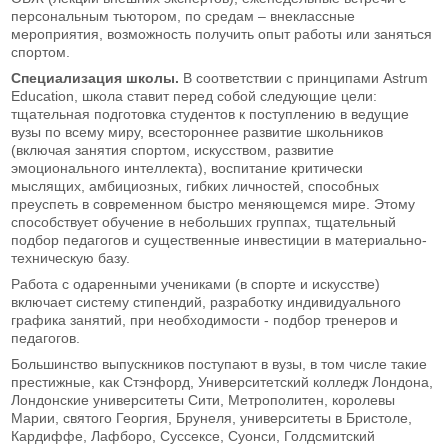
персональным тьютором, по средам – внеклассные
мероприятия, возможность получить опыт работы или заняться
спортом.
Специализация школы.
В соответствии с принципами Astrum
Education, школа ставит перед собой следующие цели:
тщательная подготовка студентов к поступлению в ведущие
вузы по всему миру, всестороннее развитие школьников
(включая занятия спортом, искусством, развитие
эмоционального интеллекта), воспитание критически
мыслящих, амбициозных, гибких личностей, способных
преуспеть в современном быстро меняющемся мире. Этому
способствует обучение в небольших группах, тщательный
подбор педагогов и существенные инвестиции в материально-
техническую базу.
Работа с одаренными учениками (в спорте и искусстве)
включает систему стипендий, разработку индивидуального
графика занятий, при необходимости - подбор тренеров и
педагогов.
Большинство выпускников поступают в вузы, в том числе такие
престижные, как Стэнфорд, Университетский колледж Лондона,
Лондонские университеты Сити, Метрополитен, королевы
Марии, святого Георгия, Брунеля, университеты в Бристоле,
Кардиффе, Лафборо, Суссексе, Суонси, Голдсмитский