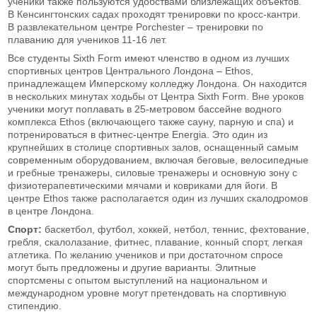
ученики также пользуются удобствами близлежащих объектов.
В Кенсингтонских садах проходят тренировки по кросс-кантри.
В развлекательном центре Porchester – тренировки по
плаванию для учеников 11-16 лет.
Все студенты Sixth Form имеют членство в одном из лучших
спортивных центров Центрального Лондона – Ethos,
принадлежащем Имперскому колледжу Лондона. Он находится
в нескольких минутах ходьбы от Центра Sixth Form. Вне уроков
ученики могут поплавать в 25-метровом бассейне водного
комплекса Ethos (включающего также сауну, парную и спа) и
потренироваться в фитнес-центре Energia. Это один из
крупнейших в столице спортивных залов, оснащенный самым
современным оборудованием, включая беговые, велосипедные
и гребные тренажеры, силовые тренажеры и основную зону с
физиотерапевтическими мячами и ковриками для йоги. В
центре Ethos также располагается один из лучших скалодромов
в центре Лондона.
Спорт:
баскетбол, футбол, хоккей, нетбол, теннис, фехтование,
гребля, скалолазание, фитнес, плавание, конный спорт, легкая
атлетика. По желанию учеников и при достаточном спросе
могут быть предложены и другие варианты. Элитные
спортсмены с опытом выступлений на национальном и
международном уровне могут претендовать на спортивную
стипендию.