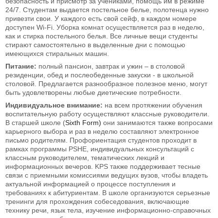
безопасность и присмотр за учениками, помощь им в режиме
24/7. Студентам выдается постельное белье, полотенца нужно
привезти свои. У каждого есть свой сейф, в каждом номере
доступен Wi-Fi. Уборка комнат осуществляется раз в неделю,
как и стирка постельного белья. Все личные вещи студенты
стирают самостоятельно в выделенные дни с помощью
имеющихся стиральных машин.
Питание:
полный пансион, завтрак и ужин – в столовой
резиденции, обед и послеобеденные закуски - в школьной
столовой. Предлагается разнообразное полезное меню, могут
быть удовлетворены любые диетические потребности.
Индивидуальное внимание:
на всем протяжении обучения
воспитательную работу осуществляют классные руководители.
В старшей школе (
Sixth Form)
они занимаются также вопросами
карьерного выбора и раз в неделю составляют электронное
письмо родителям. Профориентация студентов проходит в
рамках программы PSHE, индивидуальных консультаций с
классным руководителем, тематических лекций и
информационных вечеров. KPS также поддерживает тесные
связи с приемными комиссиями ведущих вузов, чтобы владеть
актуальной информацией о процессе поступления и
требованиях к абитуриентам. В школе организуются серьезные
тренинги для прохождения собеседования, включающие
технику речи, язык тела, изучение информационно-справочных