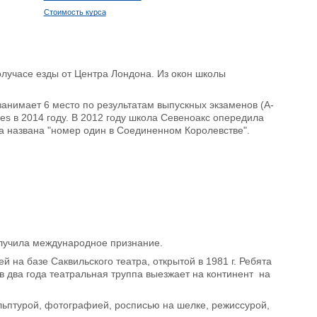
Стоимость курса
олучасе езды от Центра Лондона. Из окон школы
занимает 6 место по результатам выпускных экзаменов (A-
es в 2014 году. В 2012 году школа Севеноакс опередила
ла названа "номер один в Соединенном Королевстве".
получила международное признание.
 на базе Саквильского театра, открытой в 1981 г. Ребята
в два года театральная труппа выезжает на континент на
ульптурой, фотографией, росписью на шелке, режиссурой,