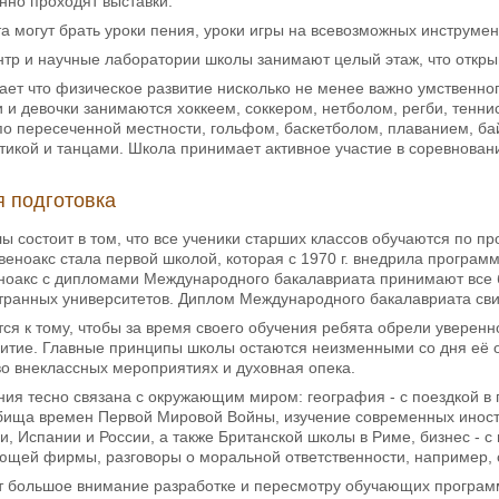
янно проходят выставки.
а могут брать уроки пения, уроки игры на всевозможных инструмен
тр и научные лаборатории школы занимают целый этаж, что откры
ает что физическое развитие нисколько не менее важно умственног
 и девочки занимаются хоккеем, соккером, нетболом, регби, тенни
по пересеченной местности, гольфом, баскетболом, плаванием, б
тикой и танцами. Школа принимает активное участие в соревнован
 подготовка
ы состоит в том, что все ученики старших классов обучаются по п
евеноакс стала первой школой, которая с 1970 г. внедрила програ
ноакс с дипломами Международного бакалавриата принимают все б
транных университетов. Диплом Международного бакалавриата сви
ся к тому, чтобы за время своего обучения ребята обрели уверенн
витие. Главные принципы школы остаются неизменными со дня её о
во внеклассных мероприятиях и духовная опека.
я тесно связана с окружающим миром: география - с поездкой в го
ища времен Первой Мировой Войны, изучение современных иностр
, Испании и России, а также Британской школы в Риме, бизнес - с
ющей фирмы, разговоры о моральной ответственности, например, с
т большое внимание разработке и пересмотру обучающих программ