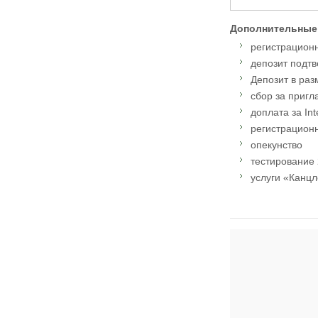
Дополнительные
регистрационн
депозит подтв
Депозит в раз
сбор за пригл
доплата за Int
регистрационн
опекунство
тестирование 
услуги «Канцл
Адрес: Sevenoaks,