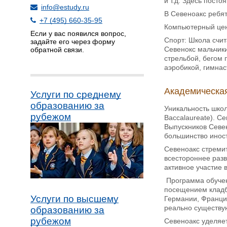
и т.д. Здесь посто
info@estudy.ru
В Севеноакс ребят
+7 (495) 660-35-95
Компьютерный цен
Если у вас появился вопрос,
Спорт: Школа счит
задайте его через форму
Севенокс мальчики
обратной связи.
стрельбой, бегом 
аэробикой, гимнас
Академическая
Услуги по среднему
образованию за
Уникальность школ
рубежом
Baccalaureate). С
Выпускников Севе
большинство инос
Севеноакс
стремит
всестороннее раз
активное участие 
Программа обучени
посещением кладб
Услуги по высшему
Германии, Франции
реально существу
образованию за
рубежом
Севеноакс уделяе