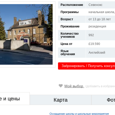
Расположение
Севенокс
Программы
начальная школа,
Возраст
от 13 до 18 лет
Проживание
резиденция
Количество
992
учеников
Цена от
£19.590
Язык
Английский
обучения
Забронировать / Получить консу
Мой выбор
(добавить в избран
е и цены
Карта
Фо
Оснащение школы и школьные мероприятия