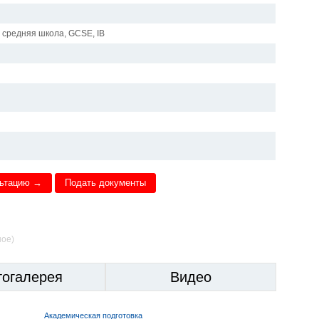
 средняя школа, GCSE, IB
льтацию →
Подать документы
ное)
тогалерея
Видео
Академическая подготовка