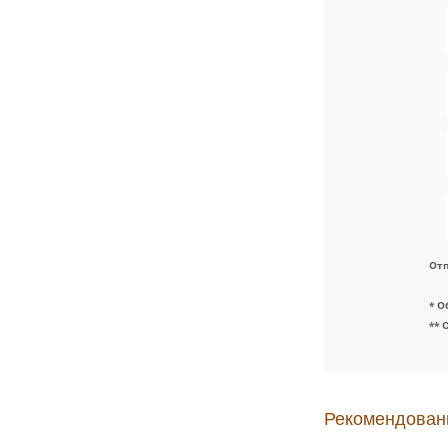
Отп
* О
** 
Рекомендован