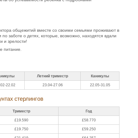
ректора общежитий вместе со своими семьями проживают в
по заботе о детях, которые, возможно, находятся вдали
и и зрелости!
е питание.
аникулы
Летний триместр
Каникулы
.02-22.02
23.04-27.06
22.05-31.05
унтах стерлингов
Триместр
Год
£19.590
£58.770
£19.750
£59.250
£21.419
£64.257