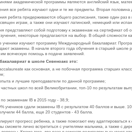
мнями академической программы являются английский язык, матема
ния все ребята изучают одни и те же предметы. Вторая половина 
ния ребята придерживаются общего расписания, также один раз в 
священ играм, а также они изучают латинский, немецкий или испан
ия представляют собой подготовку к экзаменам на сертификат об
зучения, некоторые предлагаются на выбор. В общей сложности ка
е ученики изучают программу Международный бакалавриат. Программ
дают экзамены. В начале второго года обучения в старшей школе р
 им всяческую помощь в подаче заявлений.
акалавриат в школе Севеноакс это:
 Baccalaureate как основная, а не побочная программа старших кл
ме;
 опыта и лучшие преподаватели по данной программе;
 частных школ по всей Великобритании, топ-10 по результатам выпу
по экзаменам IB в 2015 году - 38,9;
0% учеников сдали экзамены IB с результатом 40 баллов и выше. 1
олучили 44 балла, еще 20 студентов - 43 балла.
лируют прогресс ребенка, а также помогают ему адаптироваться к 
вы сможете лично встретиться с учителями мальчика, а также с ди
 вопросы. Кроме того, два раза в семестр родителям высылают от