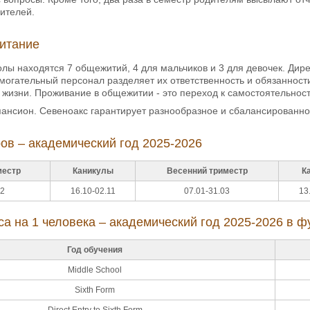
ителей.
итание
лы находятся 7 общежитий, 4 для мальчиков и 3 для девочек. Ди
огательный персонал разделяет их ответственность и обязанности 
 жизни. Проживание в общежитии - это переход к самостоятельност
пансион. Севеноакс гарантирует разнообразное и сбалансированно
ов – академический год 2025-2026
местр
Каникулы
Весенний триместр
К
12
16.10-02.11
07.01-31.03
13
са на 1 человека – академический год 2025-2026 в ф
Год обучения
Middle School
Sixth Form
Direct Entry to Sixth Form