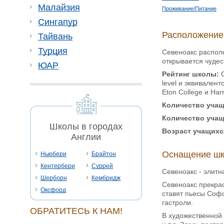
Малайзия
Проживание/Питание
Сингапур
Расположение
Тайвань
Турция
Севеноакс располо
открывается чудес
ЮАР
Рейтинг школы:
С
level и эквивален
Eton College и Ha
Количество учащ
Количество учащ
Школы в городах
Возраст учащихс
Англии
Оснащение шк
Ньюбери
Брайтон
Кентербери
Суррей
Севеноакс - элитн
Шерборн
Кембридж
Севеноакс прекрас
Оксфорд
ставят пьесы Софо
гастроли.
ОБРАТИТЕСЬ К НАМ!
В художественной 