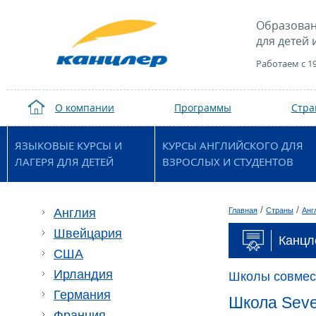
Образован
для детей 
Работаем с 1
О компании
Программы
Стр
ЯЗЫКОВЫЕ КУРСЫ И
КУРСЫ АНГЛИЙСКОГО ДЛЯ
ЛАГЕРЯ ДЛЯ ДЕТЕЙ
ВЗРОСЛЫХ И СТУДЕНТОВ
/
/
Англия
Главная
Страны
Анг
Швейцария
Канцл
США
Ирландия
Школы совмес
Германия
Школа Seve
Франция