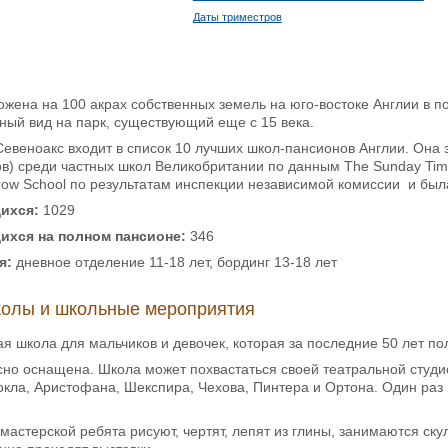
Даты триместров
жена на 100 акрах собственных земель на юго-востоке Англии в п
ный вид на парк, существующий еще с 15 века.
евеноакс входит в список 10 лучших школ-пансионов Англии. Она 
тов) среди частных школ Великобритании по данным The Sunday Tim
rrow School по результатам инспекции независимой комиссии и бы
ихся:
1029
ихся на полном пансионе:
346
я:
дневное отделение 11-18 лет, бординг 13-18 лет
олы и школьные мероприятия
ая школа для мальчиков и девочек, которая за последние 50 лет 
но оснащена. Школа может похвастаться своей театральной студией
кла, Аристофана, Шекспира, Чехова, Пинтера и Ортона. Один раз 
мастерской ребята рисуют, чертят, лепят из глины, занимаются ск