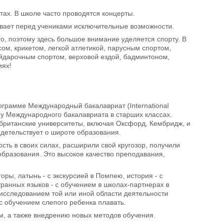
тах. В школе часто проводятся концерты.
вает перед учениками исключительные возможности.
о, поэтому здесь большое внимание уделяется спорту. В
сом, крикетом, легкой атлетикой, парусным спортом,
айдарочным спортом, верховой ездой, бадминтоном,
иях!
рограмме Международный бакалавриат (International
мму Международного бакалавриата в старших классах.
ританские университеты, включая Оксфорд, Кембридж, и
детельствует о широте образования.
ость в своих силах, расширили свой кругозор, получили
бразования. Это высокое качество преподавания,
ры, латынь - с экскурсией в Помпею, история - с
анных языков - с обучением в школах-партнерах в
 исследованием той или иной области деятельности
 обучением слепого ребенка плавать.
, а также внедрению новых методов обучения.