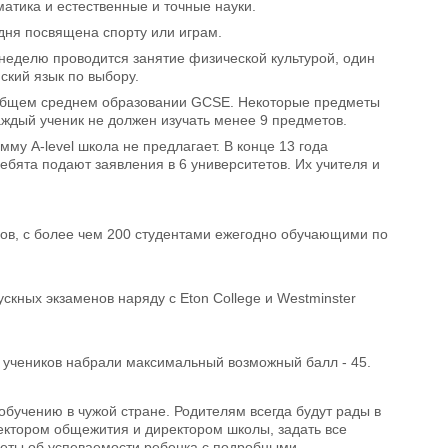
тика и естественные и точные науки.
дня посвящена спорту или играм.
неделю проводится занятие физической культурой, один
ский язык по выбору.
 общем среднем образовании GCSE. Некоторые предметы
ждый ученик не должен изучать менее 9 предметов.
у A-level школа не предлагает. В конце 13 года
ебята подают заявления в 6 университетов. Их учителя и
ассов, с более чем 200 студентами ежегодно обучающими по
скных экзаменов наряду с Eton College и Westminster
0 учеников набрали максимальный возможный балл - 45.
обучению в чужой стране. Родителям всегда будут рады в
ректором общежития и директором школы, задать все
четы об успеваемости ребенка с подробными