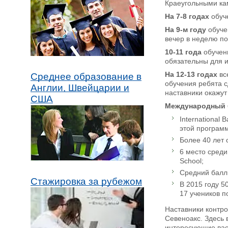
Краеугольными ка
На 7-8 годах
обуче
На 9-м году
обуче
вечер в неделю по
10-11 года
обучен
обязательны для и
На 12-13 годах
вс
Среднее образование в
обучения ребята с
Англии, Швейцарии и
наставники окажут
США
Международный б
International
этой програм
Более 40 лет
6 место среди
School;
Средний балл 
Стажировка за рубежом
В 2015 году 5
17 учеников п
Наставники контро
Севеноакс. Здесь 
интересующие вас