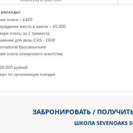
 расходы:
ая плата – £420
ерждения места в школе – £5.000
мере платы за 1 триместр
ашение для визы CAS - £600
ernational Baccalaureate
ая плата опекунского агентства
20.000 рублей
ер» по организации поездки
 Kent TN13 1HU
ЗАБРОНИРОВАТЬ / ПОЛУЧИТ
ШКОЛА SEVENOAKS 