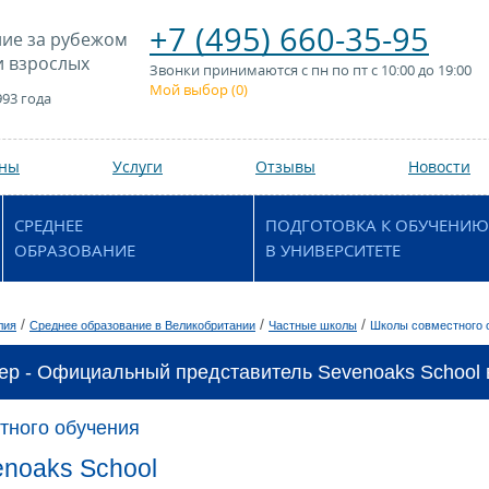
+7 (495) 660-35-95
ие за рубежом
и взрослых
Звонки принимаются с пн по пт с 10:00 до 19:00
Мой выбор (
0
)
993 года
аны
Услуги
Отзывы
Новости
СРЕДНЕЕ
ПОДГОТОВКА К ОБУЧЕНИЮ
ОБРАЗОВАНИЕ
В УНИВЕРСИТЕТЕ
/
/
/
лия
Среднее образование в Великобритании
Частные школы
Школы совместного 
ер - Официальный представитель Sevenoaks School 
тного обучения
noaks School