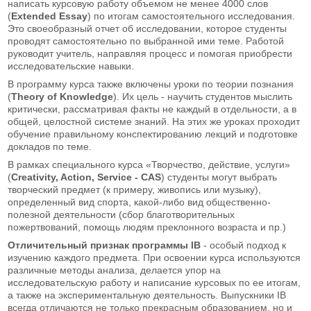
написать курсовую работу объемом не менее 4000 слов
(
Extended Essay
) по итогам самостоятельного исследования.
Это своеобразный отчет об исследовании, которое студенты
проводят самостоятельно по выбранной ими теме. Работой
руководит учитель, направляя процесс и помогая приобрести
исследовательские навыки.
В программу курса также включены уроки по теории познания
(
Theory of Knowledge
). Их цель - научить студентов мыслить
критически, рассматривая факты не каждый в отдельности, а в
общей, целостной системе знаний. На этих же уроках проходит
обучение правильному конспектированию лекций и подготовке
докладов по теме.
В рамках специального курса «Творчество, действие, услуги»
(
Creativity, Action, Service - CAS
) студенты могут выбрать
творческий предмет (к примеру, живопись или музыку),
определенный вид спорта, какой-либо вид общественно-
полезной деятельности (сбор благотворительных
пожертвований, помощь людям преклонного возраста и пр.)
Отличительный признак программы IB
- особый подход к
изучению каждого предмета. При освоении курса используются
различные методы анализа, делается упор на
исследовательскую работу и написание курсовых по ее итогам,
а также на экспериментальную деятельность. Выпускники IB
всегда отличаются не только прекрасным образованием, но и