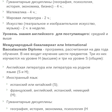
Гуманитарные дисциплины (география, психология,
история, экономика, бизнес) - 4 ч.;
Математика - 4 ч.;
Мировая литература - 2 ч.;
Искусство (театральное и изобразительное искусство,
музыка) - 2 ч. в неделю.
Уровень знания английского для поступающего:
средний и
выше
Международный бакалавриат или International
Baccalaureate Diploma
- программа, рассчитанная на два года
обучения. В нее входит изучение шести предметов. Три из них
изучаются на уровне Н (высшем) и три на уровне S (общем):
Английская литература или литература на родном
языке (S и H);
Иностранный язык:
испанский или китайский (S);
французский, английский, испанский, немецкий
(H);
Гуманитарные дисциплины:
география, история, экономика, психология (Н