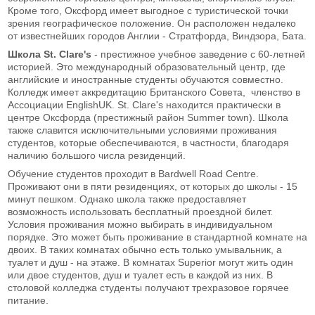
Кроме того, Оксфорд имеет выгодное с туристической точки
зрения географическое положение. Он расположен недалеко
от известнейших городов Англии - Стратфорда, Виндзора, Бата.
Школа St. Clare's
- престижное учебное заведение с 60-летней
историей. Это международный образовательный центр, где
английские и иностранные студенты обучаются совместно.
Колледж имеет аккредитацию Британского Совета, членство в
Ассоциации EnglishUK. St. Clare's находится практически в
центре Оксфорда (престижный район Summer town). Школа
также славится исключительными условиями проживания
студентов, которые обеспечиваются, в частности, благодаря
наличию большого числа резиденций.
Обучение студентов проходит в Bardwell Road Centre.
Проживают они в пяти резиденциях, от которых до школы - 15
минут пешком. Однако школа также предоставляет
возможность использовать бесплатный проездной билет.
Условия проживания можно выбирать в индивидуальном
порядке. Это может быть проживание в стандартной комнате на
двоих. В таких комнатах обычно есть только умывальник, а
туалет и душ - на этаже. В комнатах Superior могут жить один
или двое студентов, душ и туалет есть в каждой из них. В
столовой колледжа студенты получают трехразовое горячее
питание.