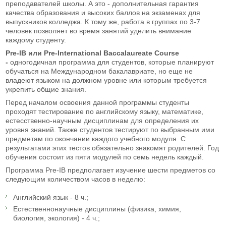
преподавателей школы. А это - дополнительная гарантия
качества образования и высоких баллов на экзаменах для
выпускников колледжа. К тому же, работа в группах по 3-7
человек позволяет во время занятий уделить внимание
каждому студенту.
Pre-IB или Pre-International Baccalaureate Course
-
одногодичная программа для студентов, которые планируют
обучаться на Международном бакалавриате, но еще не
владеют языком на должном уровне или которым требуется
укрепить общие знания.
Перед началом освоения данной программы студенты
проходят тестирование по английскому языку, математике,
естесственно-научным дисциплинам для определения их
уровня знаний. Также студентов тестируют по выбранным ими
предметам по окончании каждого учебного модуля. С
результатами этих тестов обязательно знакомят родителей. Год
обучения состоит из пяти модулей по семь недель каждый.
Программа Pre-IB предполагает изучение шести предметов со
следующим количеством часов в неделю:
Английский язык - 8 ч.;
Естественнонаучные дисциплины (физика, химия,
биология, экология) - 4 ч.;