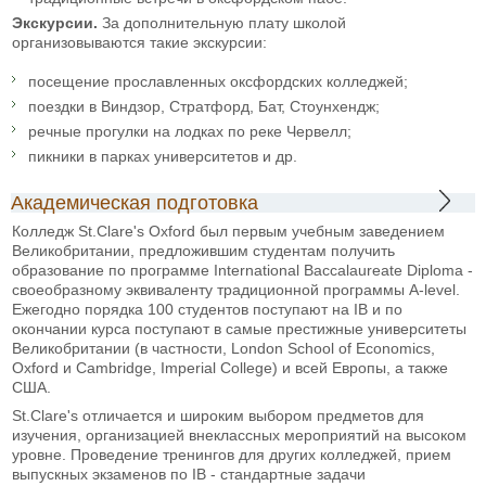
Экскурсии.
За дополнительную плату школой
организовываются такие экскурсии:
посещение прославленных оксфордских колледжей;
поездки в Виндзор, Стратфорд, Бат, Стоунхендж;
речные прогулки на лодках по реке Червелл;
пикники в парках университетов и др.
Академическая подготовка
Колледж St.Clare's Oxford был первым учебным заведением
Великобритании, предложившим студентам получить
образование по программе International Baccalaureate Diploma -
своеобразному эквиваленту традиционной программы A-level.
Ежегодно порядка 100 студентов поступают на IB и по
окончании курса поступают в самые престижные университеты
Великобритании (в частности, London School of Economics,
Oxford и Cambridge, Imperial College) и всей Европы, а также
США.
St.Clare's отличается и широким выбором предметов для
изучения, организацией внеклассных мероприятий на высоком
уровне. Проведение тренингов для других колледжей, прием
выпускных экзаменов по IB - стандартные задачи