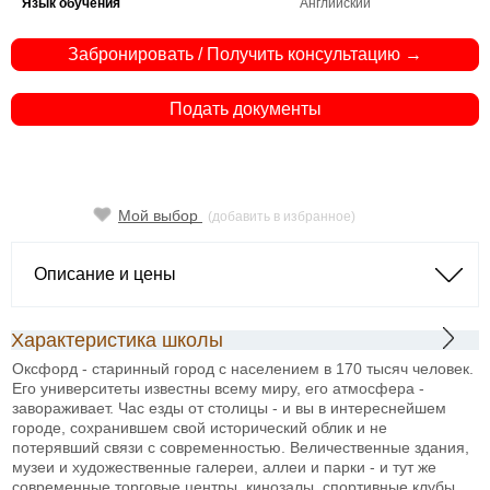
Язык обучения
Английский
Забронировать / Получить консультацию →
Подать документы
Мой выбор
(добавить в избранное)
Описание и цены
Характеристика школы
Оксфорд - старинный город с населением в 170 тысяч человек.
Его университеты известны всему миру, его атмосфера -
завораживает. Час езды от столицы - и вы в интереснейшем
городе, сохранившем свой исторический облик и не
потерявший связи с современностью. Величественные здания,
музеи и художественные галереи, аллеи и парки - и тут же
современные торговые центры, кинозалы, спортивные клубы.