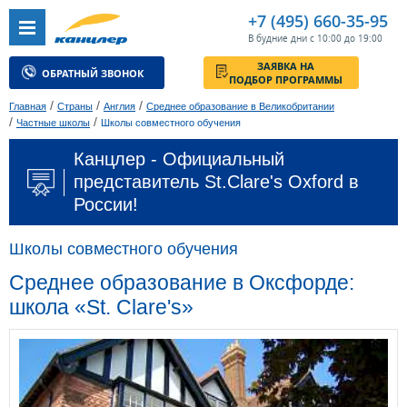
+7 (495) 660-35-95
В будние дни с 10:00 до 19:00
ЗАЯВКА НА
ОБРАТНЫЙ ЗВОНОК
ПОДБОР ПРОГРАММЫ
/
/
/
Главная
Страны
Англия
Среднее образование в Великобритании
/
/
Частные школы
Школы совместного обучения
Канцлер - Официальный
представитель St.Clare's Oxford в
России!
Школы совместного обучения
Среднее образование в Оксфорде:
школа «St. Clare's»