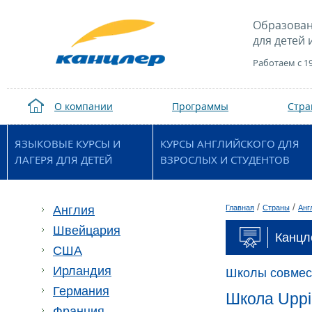
Образован
для детей 
Работаем с 1
О компании
Программы
Стр
ЯЗЫКОВЫЕ КУРСЫ И
КУРСЫ АНГЛИЙСКОГО ДЛЯ
ЛАГЕРЯ ДЛЯ ДЕТЕЙ
ВЗРОСЛЫХ И СТУДЕНТОВ
/
/
Англия
Главная
Страны
Анг
Швейцария
Канцл
США
Ирландия
Школы совмес
Германия
Школа Uppi
Франция