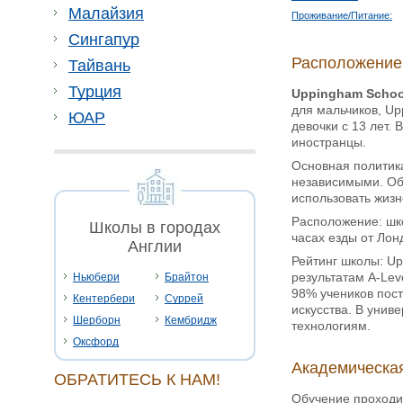
Малайзия
Проживание/Питание:
Сингапур
Расположение
Тайвань
Турция
Uppingham Scho
для мальчиков, Up
ЮАР
девочки с 13 лет.
иностранцы.
Основная политик
независимыми. Обу
использовать жизн
Расположение: шко
Школы в городах
часах езды от Лон
Англии
Рейтинг школы: Up
результатам A-Lev
Ньюбери
Брайтон
98% учеников пост
Кентербери
Суррей
искусства. В унив
Шерборн
Кембридж
технологиям.
Оксфорд
Академическая
ОБРАТИТЕСЬ К НАМ!
Обучение проходи