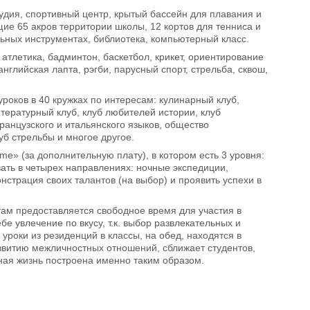
удия, спортивный центр, крытый бассейн для плавания и
ие 65 акров территории школы, 12 кортов для тенниса и
льных инструментах, библиотека, компьютерный класс.
атлетика, бадминтон, баскетбол, крикет, ориентирование
английская лапта, рэгби, парусный спорт, стрельба, сквош,
роков в 40 кружках по интересам: кулинарный клуб,
итературный клуб, клуб любителей истории, клуб
ранцузского и итальянского языков, общество
уб стрельбы и многое другое.
me» (за дополнительную плату), в котором есть 3 уровня:
ать в четырех направлениях: ночные экспедиции,
страция своих талантов (на выбор) и проявить успехи в
там предоставляется свободное время для участия в
 увлечение по вкусу, т.к. выбор развлекательных и
уроки из резиденций в классы, на обед, находятся в
азвитию межличностных отношений, сближает студентов,
ная жизнь построена именно таким образом.