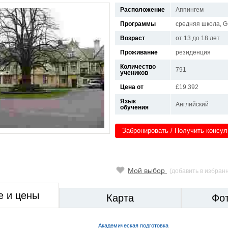
Расположение
Аппингем
Программы
средняя школа, GC
Возраст
от 13 до 18 лет
Проживание
резиденция
Количество
791
учеников
Цена от
£19.392
Язык
Английский
обучения
Забронировать / Получить консу
Мой выбор
(добавить в избран
е и цены
Карта
Фо
Академическая подготовка