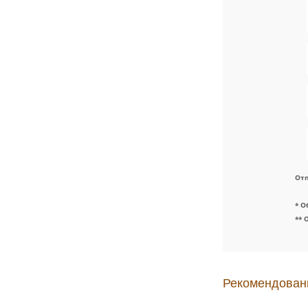
Отп
* О
** 
Рекомендован