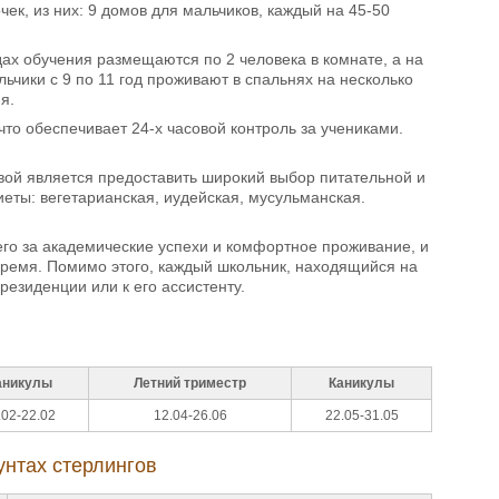
к, из них: 9 домов для мальчиков, каждый на 45-50
одах обучения размещаются по 2 человека в комнате, а на
ьчики с 9 по 11 год проживают в спальнях на несколько
я.
что обеспечивает 24-х часовой контроль за учениками.
вой является предоставить широкий выбор питательной и
еты: вегетарианская, иудейская, мусульманская.
го за академические успехи и комфортное проживание, и
время. Помимо этого, каждый школьник, находящийся на
езиденции или к его ассистенту.
аникулы
Летний триместр
Каникулы
.02-22.02
12.04-26.06
22.05-31.05
унтах стерлингов