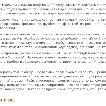
к услугам учеников театр на 300 посадочных мест, театральная ст
гм, студия фитнеса, танцевальная студия, поля для игр, занимающ
а, площадка для стрельбы, залы для занятий на различных музыка
лагает участие в следующих спортивных секциях: аэробика, легкая 
спорт, танцы, фехтование, футбол, гольф, хоккей, лакрос, нетбол, 
 волейбол.
астия в спортивных мероприятиях ребята могут заниматься после у
узыкальный клуб, общество поэтов, клуб дебатов, научный клуб, л
во истории и культуры античности, клубы испанского, немецкого, ф
сства, клуб любителей скалолазания, клуб подводного плавания, кл
но принять участие в соревновании «Duke of Edinburgh Award Sche
ый и бронзовый. На каждом этапе участникам необходимо участвов
ты (работа в общественном магазине, проекты по экологии), демон
ероприятия: в обеденное время и после окончания занятий, ребя
о-развлекательной программе. Каждый ученик может подобрать себе
иятий огромен. Ребята постоянно находятся вместе, когда идут на 
и участвуют в спортивных мероприятиях - все это способствует р
ти новых друзей. Школа Uppingham очень гордится тем, что школь
итание: