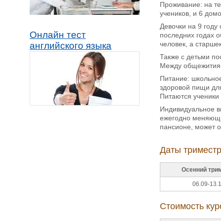
Проживание: на те
учеников, и 6 домо
Девочки на 9 году
Онлайн тест
последних годах о
человек, а старш
английского языка
Также с детьми по
Между общежитиям
Питание: школьное
здоровой пищи для
Питаются ученики 
Индивидуальное в
ежегодно меняющег
пансионе, может о
Даты триместр
Осенний три
06.09-13.
Стоимость кур