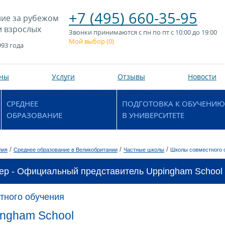
+7 (495) 660-35-95
ие за рубежом
и взрослых
Звонки принимаются с пн по пт с 10:00 до 19:00
Мой выбор (
0
)
993 года
аны
Услуги
Отзывы
Новости
СРЕДНЕЕ
ПОДГОТОВКА К ОБУЧЕНИЮ
ОБРАЗОВАНИЕ
В УНИВЕРСИТЕТЕ
/
/
/
лия
Среднее образование в Великобритании
Частные школы
Школы совместного 
ер - Официальный представитель Uppingham School 
тного обучения
ngham School