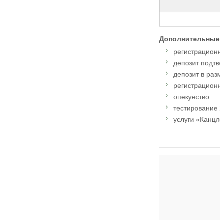
Дополнительные
регистрационн
депозит подтв
депозит в раз
регистрационн
опекунство
тестирование 
услуги «Канцл
Адрес: 20-24 Hig