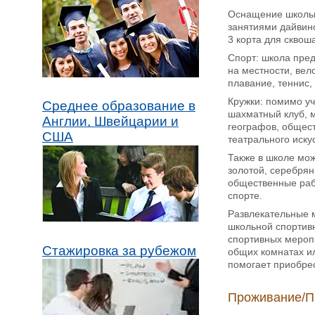
Оснащение школы: 
занятиями дайвино
3 корта для сквош
Спорт: школа пред
на местности, вело
плавание, теннис,
Кружки: помимо уч
Среднее образование в
шахматный клуб, м
Англии, Швейцарии и
географов, общест
США
театрального иску
Также в школе мож
золотой, серебрян
общественные рабо
спорте.
Развлекательные м
школьной спортивн
спортивных меропр
Стажировка за рубежом
общих комнатах ил
помогает приобрес
Проживание/П