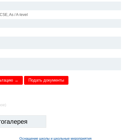
SE, As / A-level
льтацию →
Подать документы
ное)
тогалерея
Оснащение школы и школьные мероприятия