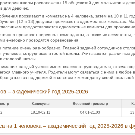
рритории школы расположены 15 общежитий для мальчиков и девоче
в для девочек.
 обучения проживают в комнатах на 4 человека, затем на 10 и 11 г
бучения (12 и 13) девушки проживают в одноместных комнатах. Мал
еклассникам предоставляются одноместные комнаты для проживани
стоянно проживает персонал: коменданты, а также их ассистенты, 
и ежегодно проводятся соревнования.
 питание очень разнообразно. Главной задачей сотрудников столо
 учеников, сотрудников и гостей школы. Учитываются различные ди
в столовой школы.
нимание: каждый ученик имеет классного руководителя, отвечающе
ося главного учителя. Родители могут связаться с ними в любое 
бращаться за поддержкой и советом к коменданту своей школьной р
ов – академический год 2025-2026
местр
Каникулы
Весенний триместр
К
12
18.10-02.11
04.01-21.03
13
са на 1 человека – академический год 2025-2026 в ф