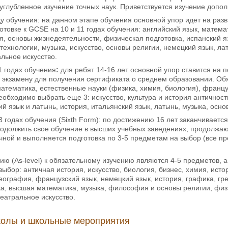
углубленное изучение точных наук. Приветствуется изучение допо
у обучения: на данном этапе обучения основной упор идет на разв
отовке к GCSE на 10 и 11 годах обучения: английский язык, матема
я, основы жизнедеятельности, физическая подготовка, испанский яз
хнологии, музыка, искусство, основы религии, немецкий язык, латы
альное искусство.
1 годах обучения
:
для ребят 14-16 лет основной упор ставится на 
у экзамену для получения сертификата о среднем образовании. О
математика, естественные науки (физика, химия, биология), франц
обходимо выбрать еще 3: искусство, культура и история античности
ий язык и латынь, история, итальянский язык, латынь, музыка, осно
 годах обучения (Sixth Form): по достижению 16 лет заканчивается
продолжить свое обучение в высших учебных заведениях, продолжаю
чной и выполняется подготовка по 3-5 предметам на выбор (все п
ию (As-level) к обязательному изучению являются 4-5 предметов, а
выбор: античная история, искусство, биология, бизнес, химия, исто
география, французский язык, немецкий язык, история, графика, гре
а, высшая математика, музыка, философия и основы религии, физи
театральное искусство.
олы и школьные мероприятия