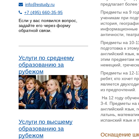
предлагает более 
info@estudy.ru
Предметы на 9 год
+7 (495) 660-35-95
ученикам при подг
Если у вас появился вопрос,
история, географи
задайте его через форму
информационные те
обратной связи.
античности, театр
Предметы на 10-1
подготовка к этом
английский язык, 
Услуги по среднему
этим предметам не
образованию за
немецкий, греческ
рубежом
Предметы на 12-13
ребят, кто хочет 
является двухгоди
из предпочтений.
На 12 году обучен
3-4. Предметы на 
английский язык, 
латынь, математик
испанский язык и 
Услуги по высшему
образованию за
Оснащение шк
рубежом