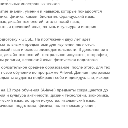
лнительных иностранных языков.
итие знаний, умений и навыков, которые понадобятся
тика, физика, химия, биология, французский язык,
ык, дизайн технологий, итальянский язык,
нь и греческий язык, латынь и культура и история
подготовку к GCSE. На протяжении двух лет идет
бязательными предметами для изучения являются:
узский язык и основы жизнедеятельности. В дополнении к
, дизайн технологий, театральное искусство, география,
вы религии, испанский язык, физическая подготовка.
 обязательное среднее образование, после этого, для тех
т свое обучение по программе А-level. Данная программа
редметы студенты подбирают себе индивидуально, исходя
 на 13 годе обучения (A-level) предметы сокращаются до
рия и культура античности, дизайн технологий, экономика,
ческий язык, история искусства, итальянский язык,
ческая подготовка, физика, политические учения,