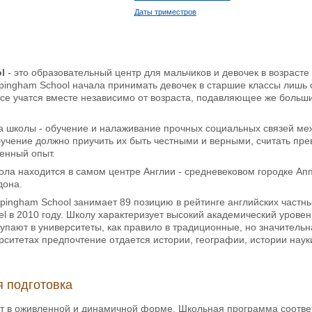
Даты триместров
ol
- это образовательный центр для мальчиков и девочек в возрасте 
pingham School начала принимать девочек в старшие классы лишь с
 Все учатся вместе независимо от возраста, подавляющее же больш
а школы - обучение и налаживание прочных социальных связей ме
чение должно приучить их быть честными и верными, считать прев
енный опыт.
ла находится в самом центре Англии - средневековом городке Ап
дона.
pingham School занимает 89 позицию в рейтинге английских частных
el в 2010 году. Школу характеризует высокий академический урове
упают в университеты, как правило в традиционные, но значитель
ерситетах предпочтение отдается истории, географии, истории на
 подготовка
т в оживленной и динамичной форме. Школьная программа соответ