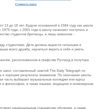
Стоимость курса
от 13 до 18 лет. Будучи основанной в 1584 году как школа
 1975 года, с 2001 года в школу начинают поступать и
инство студентов британцы, и лишь немногие -
жду студентами. Дети должны вырасти сильными и
ыше всего дружбу, научиться верить в себя и уметь
пингем, расположенном в графстве Рутланд в полутора
 школ, составленный газетой The Daily Telegraph по
нь и хорошие результаты экзаменов. По окончании школы
ная часть выбирает музыкальные колледжи или курсы
уки и философии, а также языкам, медицине и инженерным
ствует национальным стандартам обучения, а также