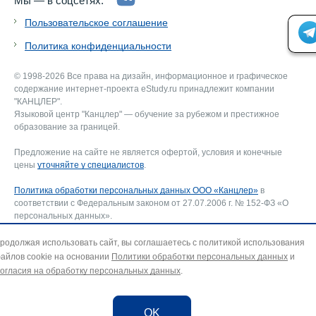
Мы — в соцсетях:
Пользовательское соглашение
Политика конфиденциальности
© 1998-2026 Все права на дизайн, информационное и графическое
содержание интернет-проекта eStudy.ru принадлежит компании
"КАНЦЛЕР".
Языковой центр "Канцлер" — обучение за рубежом и престижное
образование за границей.
Предложение на сайте не является офертой, условия и конечные
цены
уточняйте у специалистов
.
Политика обработки персональных данных ООО «Канцлер»
в
соответствии с Федеральным законом от 27.07.2006 г. № 152-ФЗ «О
персональных данных».
Соглашение об использовании сайта ООО «Канцлер»
, включающее
соглашение на обработку персональных данных и использование
родолжая использовать сайт, вы соглашаетесь с политикой использования
файлов cookie. В случае несогласия — покиньте сайт.
айлов cookie на основании
Политики обработки персональных данных
и
Для отзыва согласия на обработку персональных данных направьте
огласия на обработку персональных данных
.
запрос на адрес эл. почты:
info@estudy.ru
.
OK