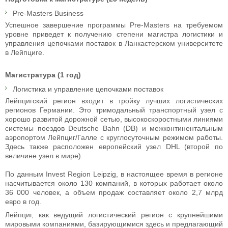
Pre-Masters Business
Успешное завершение программы Pre-Masters на требуемом
уровне приведет к получению степени магистра логистики и
управления цепочками поставок в Ланкастерском университете
в Лейпциге.
Магистратура (1 год)
Логистика и управление цепочками поставок
Лейпцигский регион входит в тройку лучших логистических
регионов Германии. Это тримодальный транспортный узел с
хорошо развитой дорожной сетью, высокоскоростными линиями
системы поездов Deutsche Bahn (DB) и межконтинентальным
аэропортом Лейпциг/Галле с круглосуточным режимом работы.
Здесь также расположен европейский узел DHL (второй по
величине узел в мире).
По данным Invest Region Leipzig, в настоящее время в регионе
насчитывается около 130 компаний, в которых работает около
36 000 человек, а объем продаж составляет около 2,7 млрд
евро в год.
Лейпциг, как ведущий логистический регион с крупнейшими
мировыми компаниями, базирующимися здесь и предлагающий