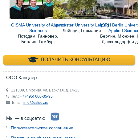
GISMA University of Applied
Lancaster University Leipzig
SRH Berlin Univers
Sciences
Лейпциг, Германия
Applied Scienc
Потсдам, Ганновер,
Берлин, Мюнхен, 
Берлин, Гамбург
Дюссельдорф и д
+7 (495) 660-35-
ПОЛУЧИТЬ КОНСУЛЬТАЦИЮ
ООО Канцлер
121309, г. Москва, ул. Барклая, д. 14-23
Тел.:
+7 (495) 660-35-95
Email:
info@estudy.ru
Мы — в соцсетях:
Пользовательское соглашение