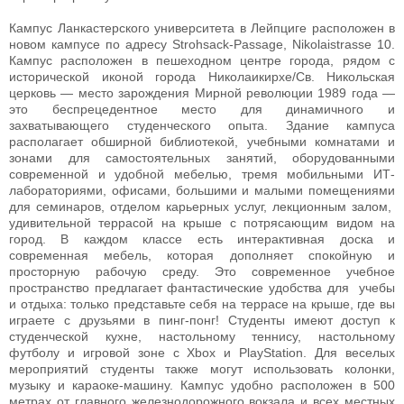
Кампус Ланкастерского университета в Лейпциге расположен в
новом кампусе по адресу Strohsack-Passage, Nikolaistrasse 10.
Кампус расположен в пешеходном центре города, рядом с
исторической иконой города Николаикирхе/Св. Никольская
церковь — место зарождения Мирной революции 1989 года —
это беспрецедентное место для динамичного и
захватывающего студенческого опыта. Здание кампуса
располагает обширной библиотекой, учебными комнатами и
зонами для самостоятельных занятий, оборудованными
современной и удобной мебелью, тремя мобильными ИТ-
лабораториями, офисами, большими и малыми помещениями
для семинаров, отделом карьерных услуг, лекционным залом,
удивительной террасой на крыше с потрясающим видом на
город. В каждом классе есть интерактивная доска и
современная мебель, которая дополняет спокойную и
просторную рабочую среду. Это современное учебное
пространство предлагает фантастические удобства для учебы
и отдыха: только представьте себя на террасе на крыше, где вы
играете с друзьями в пинг-понг! Студенты имеют доступ к
студенческой кухне, настольному теннису, настольному
футболу и игровой зоне с Xbox и PlayStation. Для веселых
мероприятий студенты также могут использовать колонки,
музыку и караоке-машину. Кампус удобно расположен в 500
метрах от главного железнодорожного вокзала и всех местных