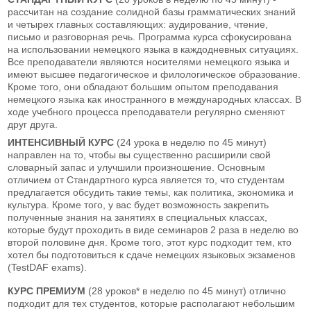
рассчитан на создание солидной базы грамматических знаний
и четырех главных составляющих: аудирование, чтение,
письмо и разговорная речь. Программа курса сфокусирована
на использовании немецкого языка в каждодневных ситуациях.
Все преподаватели являются носителями немецкого языка и
имеют высшее педагогическое и филологическое образование.
Кроме того, они обладают большим опытом преподавания
немецкого языка как иностранного в международных классах. В
ходе учебного процесса преподаватели регулярно сменяют
друг друга.
ИНТЕНСИВНЫЙ КУРС
(24 урока в неделю по 45 минут)
направлен на то, чтобы вы существенно расширили свой
словарный запас и улучшили произношение. Основным
отличием от Стандартного курса является то, что студентам
предлагается обсудить такие темы, как политика, экономика и
культура. Кроме того, у вас будет возможность закрепить
полученные знания на занятиях в специальных классах,
которые будут проходить в виде семинаров 2 раза в неделю во
второй половине дня. Кроме того, этот курс подходит тем, кто
хотел бы подготовиться к сдаче немецких языковых экзаменов
(TestDAF exams).
КУРС ПРЕМИУМ
(28 уроков* в неделю по 45 минут) отлично
подходит для тех студентов, которые располагают небольшим