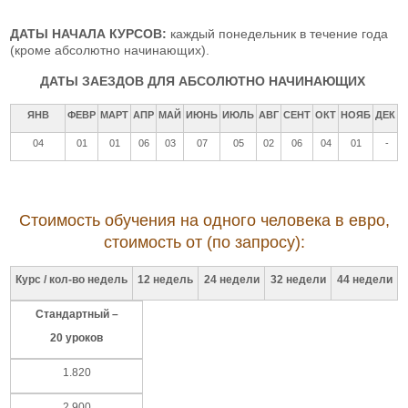
ДАТЫ НАЧАЛА КУРСОВ:
каждый понедельник в течение года
(кроме абсолютно начинающих).
ДАТЫ ЗАЕЗДОВ ДЛЯ АБСОЛЮТНО НАЧИНАЮЩИХ
ЯНВ
ФЕВР
МАРТ
АПР
МАЙ
ИЮНЬ
ИЮЛЬ
АВГ
СЕНТ
ОКТ
НОЯБ
ДЕК
04
01
01
06
03
07
05
02
06
04
01
-
Стоимость обучения на одного человека в евро,
стоимость от (по запросу):
Курс / кол-во недель
12 недель
24 недели
32 недели
44 недели
Стандартный –
20 уроков
1.820
2.900