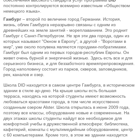
постоянно контролируются всемирно известным «Обществом
немецкого языка».
Гамбург
– второй по величине город Германии. История,
жизнь, облик Гамбурга неразрывно связаны с одним из
древнейших на земле занятий - мореплаванием. Это роднит
Гамбург с Санкт-Петербургом. Не зря эти два города, один из
которых называют "Окном в Европу", а другой - "Воротами в
мир", уже около полувека являются городами-побратимами.
Гамбург был одним из первых городов-республик Европы. Он
живет очень бурной и энергичной жизнью. Здесь есть все и для
серьезного бизнеса, и для беззаботного времяпрепровождения.
Город наполовину состоит из парков, скверов, заповедников,
рек, каналов и озер.
Школа DID находится в самом центре Гамбурга, в историческом
здании в стиле ар-деко. На крыше школы есть большая
терраса, находясь на которой студенты имеют возможность
любоваться красотами города, в том числе искусственно
созданным озером Alster. Школа открылась в июне 2009 года,
поэтому все классы, оборудование новые и современные. На
двух этажах школы студенты найдут все необходимое для
комфортной учебы в дружественной атмосфере: библиотека,
кафетерий, комнаты с мультимедийным оборудованием, центр
с 60 компьютерами. Кроме того, в этом же здании находится