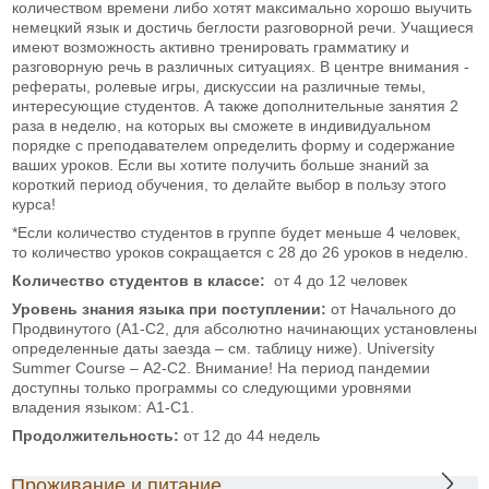
количеством времени либо хотят максимально хорошо выучить
немецкий язык и достичь беглости разговорной речи. Учащиеся
имеют возможность активно тренировать грамматику и
разговорную речь в различных ситуациях. В центре внимания -
рефераты, ролевые игры, дискуссии на различные темы,
интересующие студентов. А также дополнительные занятия 2
раза в неделю, на которых вы сможете в индивидуальном
порядке с преподавателем определить форму и содержание
ваших уроков. Если вы хотите получить больше знаний за
короткий период обучения, то делайте выбор в пользу этого
курса!
*Если количество студентов в группе будет меньше 4 человек,
то количество уроков сокращается с 28 до 26 уроков в неделю.
Количество студентов в классе:
от 4 до 12 человек
Уровень знания языка при поступлении:
от Начального до
Продвинутого (А1-С2, для абсолютно начинающих установлены
определенные даты заезда – см. таблицу ниже). University
Summer Course – А2-С2. Внимание! На период пандемии
доступны только программы со следующими уровнями
владения языком: А1-С1.
Продолжительность:
от 12 до 44 недель
Проживание и питание