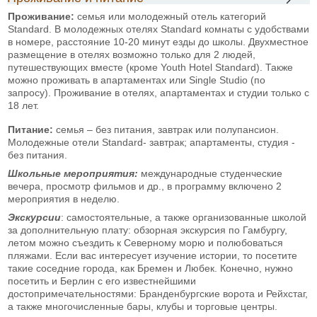
Проживание:
семья или молодежный отель категорий
Standard. В молодежных отелях Standard комнаты с удобствами
в номере, расстояние 10-20 минут езды до школы. Двухместное
размещение в отелях возможно только для 2 людей,
путешествующих вместе (кроме Youth Hotel Standard). Также
можно проживать в апартаментах или Single Studio (по
запросу). Проживание в отелях, апартаментах и студии только с
18 лет.
Питание:
семья – без питания, завтрак или полупансион.
Молодежные отели Standard- завтрак; апартаменты, студия -
без питания.
Школьные мероприятия:
международные студенческие
вечера, просмотр фильмов и др., в программу включено 2
мероприятия в неделю.
Экскурсии
: самостоятельные, а также организованные школой
за дополнительную плату:
обзорная экскурсия по Гамбургу,
летом можно съездить к Северному морю и полюбоваться
пляжами. Если вас интересует изучение истории, то посетите
такие соседние города, как Бремен и Любек. Конечно, нужно
посетить и Берлин с его известнейшими
достопримечательностями: Бранденбургские ворота и Рейхстаг,
а также многочисленные бары, клубы и торговые центры.