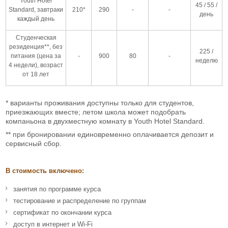
Youth Hotel
45 / 55 /
Standard, завтраки
210*
290
-
-
день
каждый день
Студенческая
резиденция**, без
225 /
питания (цена за
-
900
80
-
неделю
4 недели), возраст
от 18 лет
* варианты проживания доступны только для студентов,
приезжающих вместе; летом школа может подобрать
компаньона в двухместную комнату в Youth Hotel Standard.
** при бронировании единовременно оплачивается депозит и
сервисный сбор.
В стоимость включено:
занятия по программе курса
тестирование и распределение по группам
сертификат по окончании курса
доступ в интернет и Wi-Fi