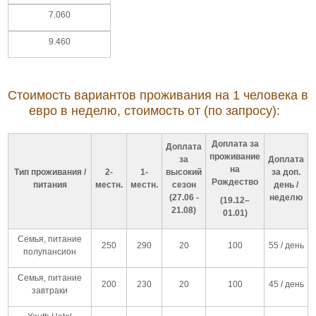
7.060
9.460
Стоимость вариантов проживания на 1 человека в
евро в неделю
, стоимость от (по запросу):
Доплата за
Доплата
проживание
за
Доплата
на
Тип проживания /
2-
1-
высокий
за доп.
Рождество
питания
местн.
местн.
сезон
день /
(27.06 -
неделю
(19.12–
21.08)
01.01)
Семья, питание
250
290
20
100
55 / день
полупансион
Семья, питание
200
230
20
100
45 / день
завтраки