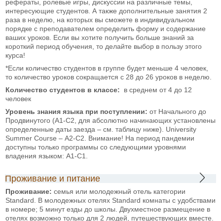
рефераты, ролевые игры, дискуссии на различные темы,
интересующие студентов. А также дополнительные занятия 2
раза в неделю, на которых вы сможете в индивидуальном
порядке с преподавателем определить форму и содержание
ваших уроков. Если вы хотите получить больше знаний за
короткий период обучения, то делайте выбор в пользу этого
курса!
*Если количество студентов в группе будет меньше 4 человек,
то количество уроков сокращается с 28 до 26 уроков в неделю.
Количество студентов в классе:
в среднем от 4 до 12
человек
Уровень знания языка при поступлении:
от Начального до
Продвинутого (А1-С2, для абсолютно начинающих установлены
определенные даты заезда – см. таблицу ниже). University
Summer Course – А2-С2. Внимание! На период пандемии
доступны только программы со следующими уровнями
владения языком: А1-С1.
Проживание и питание
Проживание:
семья или молодежный отель категории
Standard. В молодежных отелях Standard комнаты с удобствами
в номере; 5 минут езды до школы. Двухместное размещение в
отелях возможно только для 2 людей, путешествующих вместе.