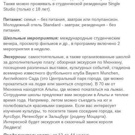
Также можно проживать в студенческой резиденции Single
Studio (только с 18 лет).
Питание:
семья – без питания, завтрак или полупансион.
Молодежный отель Standard - завтрак; резиденция - без
питания.
Школьные мероприятия:
международные студенческие
вечера, просмотр фильмов и др., в программу включено 2
мероприятия в неделю.
Экскурсии
: самостоятельные, а также организованные школой
за дополнительную плату:
обзорная экскурсия по Мюнхену,
посещение различных выставок, культурных событий, стадиона
всемирно известного футбольного клуба Bayern Munchen,
Английского Сада (это Центральный парк города, где можно
прокатиться на лодке или заняться спортом). В 70 км от
Мюнхена находятся Альпы, где можно покататься на лыжах.
Сотрудники школы предложат вам экскурсии в Альпы и теплое
время года. Например, летом можно съездить на юг и
полюбоваться красивыми озерами. Если вас интересует
изучение культуры, то посетите такие соседние города, как
Аугсбург, Регенсбург и Зальцбург (родину Моцарта).
Интересной будет экскурсия в сказочный замок короля
Людвига!
Продолжительность
: от 12 до 44 недель