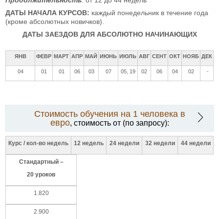
ДАТЫ НАЧАЛА КУРСОВ:
каждый понедельник в течение года
(кроме абсолютных новичков).
ДАТЫ ЗАЕЗДОВ ДЛЯ АБСОЛЮТНО НАЧИНАЮЩИХ
ЯНВ
ФЕВР
МАРТ
АПР
МАЙ
ИЮНЬ
ИЮЛЬ
АВГ
СЕНТ
ОКТ
НОЯБ
ДЕК
04
01
01
06
03
07
05, 19
02
06
04
02
-
Стоимость обучения на 1 человека в
евро
, стоимость от (по запросу):
Курс / кол-во недель
12 недель
24 недели
32 недели
44 недели
Стандартный –
20 уроков
1.820
2.900