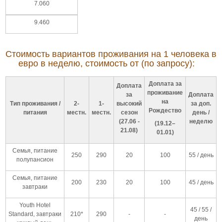
7.060
9.460
Стоимость вариантов проживания на 1 человека в
евро в неделю, стоимость от (по запросу):
Доплата за
Доплата
проживание
за
Доплата
на
Тип проживания /
2-
1-
высокий
за доп.
Рождество
питания
местн.
местн.
сезон
день /
(27.06 -
неделю
(19.12–
21.08)
01.01)
Семья, питание
250
290
20
100
55 / день
полупансион
Семья, питание
200
230
20
100
45 / день
завтраки
Youth Hotel
45 / 55 /
Standard, завтраки
210*
290
-
-
день