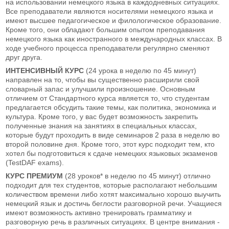
на использовании немецкого языка в каждодневных ситуациях.
Все преподаватели являются носителями немецкого языка и
имеют высшее педагогическое и филологическое образование.
Кроме того, они обладают большим опытом преподавания
немецкого языка как иностранного в международных классах. В
ходе учебного процесса преподаватели регулярно сменяют
друг друга.
ИНТЕНСИВНЫЙ КУРС
(24 урока в неделю по 45 минут)
направлен на то, чтобы вы существенно расширили свой
словарный запас и улучшили произношение. Основным
отличием от Стандартного курса является то, что студентам
предлагается обсудить такие темы, как политика, экономика и
культура. Кроме того, у вас будет возможность закрепить
полученные знания на занятиях в специальных классах,
которые будут проходить в виде семинаров 2 раза в неделю во
второй половине дня. Кроме того, этот курс подходит тем, кто
хотел бы подготовиться к сдаче немецких языковых экзаменов
(TestDAF exams).
КУРС ПРЕМИУМ
(28 уроков* в неделю по 45 минут) отлично
подходит для тех студентов, которые располагают небольшим
количеством времени либо хотят максимально хорошо выучить
немецкий язык и достичь беглости разговорной речи. Учащиеся
имеют возможность активно тренировать грамматику и
разговорную речь в различных ситуациях. В центре внимания -