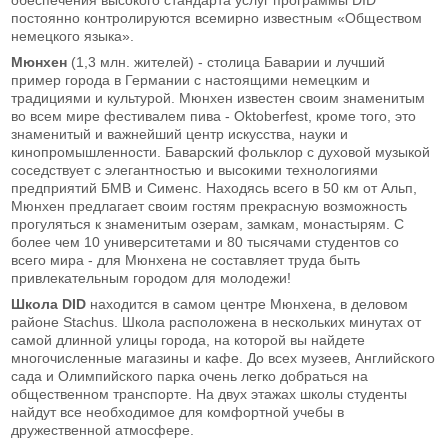
постоянно контролируются всемирно известным «Обществом
немецкого языка».
Мюнхен
(1,3 млн. жителей) - столица Баварии и лучший
пример города в Германии с настоящими немецким и
традициями и культурой. Мюнхен известен своим знаменитым
во всем мире фестивалем пива - Oktoberfest, кроме того, это
знаменитый и важнейший центр искусства, науки и
кинопромышленности. Баварский фольклор с духовой музыкой
соседствует с элегантностью и высокими технологиями
предприятий БМВ и Сименс. Находясь всего в 50 км от Альп,
Мюнхен предлагает своим гостям прекрасную возможность
прогуляться к знаменитым озерам, замкам, монастырям. С
более чем 10 университетами и 80 тысячами студентов со
всего мира - для Мюнхена не составляет труда быть
привлекательным городом для молодежи!
Школа DID
находится в самом центре Мюнхена, в деловом
районе Stachus. Школа расположена в нескольких минутах от
самой длинной улицы города, на которой вы найдете
многочисленные магазины и кафе. До всех музеев, Английского
сада и Олимпийского парка очень легко добраться на
общественном транспорте. На двух этажах школы студенты
найдут все необходимое для комфортной учебы в
дружественной атмосфере.