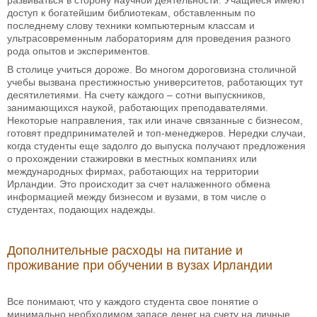
развиваться в сторону научной деятельности. Учащиеся имеют
доступ к богатейшим библиотекам, обставленным по
последнему слову техники компьютерным классам и
ультрасовременным лабораториям для проведения разного
рода опытов и экспериментов.
В столице учиться дороже. Во многом дороговизна столичной
учебы вызвана престижностью университетов, работающих тут
десятилетиями. На счету каждого – сотни выпускников,
занимающихся наукой, работающих преподавателями.
Некоторые направления, так или иначе связанные с бизнесом,
готовят предпринимателей и топ-менеджеров. Нередки случаи,
когда студенты еще задолго до выпуска получают предложения
о прохождении стажировки в местных компаниях или
международных фирмах, работающих на территории
Ирландии. Это происходит за счет налаженного обмена
информацией между бизнесом и вузами, в том числе о
студентах, подающих надежды.
Дополнительные расходы на питание и
проживание при обучении в вузах Ирландии
Все понимают, что у каждого студента свое понятие о
минимально необходимом запасе денег на счету на личные