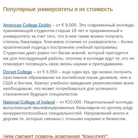
Популярные университеты и их стоимость
American College Dublin
– от € 9,000. Это современный колледж,
принимающий студентов старше 18 лет и приравненный к
университету за счет того, что в нем также можно получить
степень бакалавра. Ключевое отличие от университета – более
практический подход к построению учебной программы.
Студентам дают равно тот багаж знаний, который пригодится
им для последующей работы, поэтому в колледж идут те, кто не
планирует посвящать свою жизнь наукам и преподаванию.
Dorset College
– от € 6,950 – еще один вуз, где можно получить
престижное образование на английском языке дешевле, чем в
США и Англии. Кампус учебного заведения укомплектован всем
необходимым, что может потребоваться для успешного
становления будущих специалистов.
National College of Ireland
– от €10,000. Национальный колледж,
выпускающий квалифицированных бакалавров по целому ряду
конкурентоспособных специальностей. Направлений много и
дороже те, которые связаны с точными науками и бизнесом.
Чем сможет помочь компания "Канцлер":