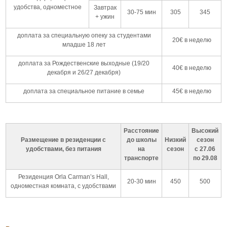
удобства, одноместное
Завтрак
30-75 мин
305
345
+ ужин
доплата за специальную опеку за студентами
20€ в неделю
младше 18 лет
доплата за Рождественские выходные (19/20
40€ в неделю
декабря и 26/27 декабря)
доплата за специальное питание в семье
45€ в неделю
Расстояние
Высокий
Размещение в резиденции с
до школы
Низкий
сезон
удобствами, без питания
на
сезон
с 27.06
транспорте
по 29.08
Резиденция Orla Carman’s Hall,
20-30 мин
450
500
одноместная комната, с удобствами