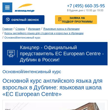
+7 (495) 660-35-95
В будние дни с 10:00 до 19:00
ЗАЯВКА НА
ОБРАТНЫЙ ЗВОНОК
ПОДБОР ПРОГРАММЫ
/
/
/
Главная
Страны
Ирландия
Языковые курсы в Ирландии
/
Курсы английкого языка для студентов и взрослых в Ирландии
/
Основной/интенсивный курс
Канцлер - Официальный
представитель EC European Centre -
Дублин в России!
Основной/интенсивный курс
Основной курс английского языка для
взрослых в Дублине: языковая школа
«EC European Centre»