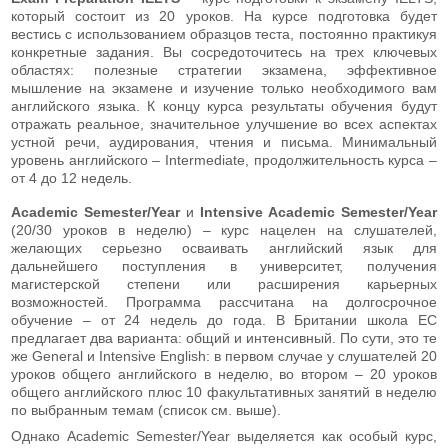
который состоит из 20 уроков. На курсе подготовка будет
вестись с использованием образцов теста, постоянно практикуя
конкретные задания. Вы сосредоточитесь на трех ключевых
областях: полезные стратегии экзамена, эффективное
мышление на экзамене и изучение только необходимого вам
английского языка. К концу курса результаты обучения будут
отражать реальное, значительное улучшение во всех аспектах
устной речи, аудирования, чтения и письма. Минимальный
уровень английского – Intermediate, продолжительность курса –
от 4 до 12 недель.
Academic Semester/Year
и
Intensive Academic Semester/Year
(20/30 уроков в неделю) – курс нацелен на слушателей,
желающих серьезно осваивать английский язык для
дальнейшего поступления в университет, получения
магистерской степени или расширения карьерных
возможностей. Программа рассчитана на долгосрочное
обучение – от 24 недель до года. В Британии школа ЕС
предлагает два варианта: общий и интенсивный. По сути, это те
же General и Intensive English: в первом случае у слушателей 20
уроков общего английского в неделю, во втором – 20 уроков
общего английского плюс 10 факультативных занятий в неделю
по выбранным темам (список см. выше).
Однако Academic Semester/Year выделяется как особый курс,