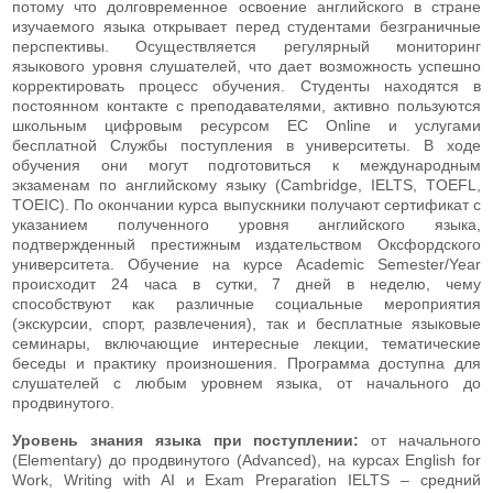
потому что долговременное освоение английского в стране
изучаемого языка открывает перед студентами безграничные
перспективы. Осуществляется регулярный мониторинг
языкового уровня слушателей, что дает возможность успешно
корректировать процесс обучения. Студенты находятся в
постоянном контакте с преподавателями, активно пользуются
школьным цифровым ресурсом EC Online и услугами
бесплатной Службы поступления в университеты. В ходе
обучения они могут подготовиться к международным
экзаменам по английскому языку (Cambridge, IELTS, TOEFL,
TOEIC). По окончании курса выпускники получают сертификат с
указанием полученного уровня английского языка,
подтвержденный престижным издательством Оксфордского
университета. Обучение на курсе Academic Semester/Year
происходит 24 часа в сутки, 7 дней в неделю, чему
способствуют как различные социальные мероприятия
(экскурсии, спорт, развлечения), так и бесплатные языковые
семинары, включающие интересные лекции, тематические
беседы и практику произношения. Программа доступна для
слушателей с любым уровнем языка, от начального до
продвинутого.
Уровень знания языка при
поступлении:
от начального
(Elementary) до продвинутого (Advanced), на курсах English for
Work, Writing with AI и Exam Preparation IELTS – средний