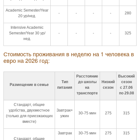
Academic Semester/Year
-
-
-
-
280
20 ур/нед.
Intensive Academic
Semester/Year 30 ур/
-
-
-
-
325
нед.
Стоимость проживания в неделю на 1 человека в
евро на 2026 год:
Расстояние
Высокий
Тип
до школы
Низкий
сезон
Размещение в семье
питания
на
сезон
с 27.06
транспорте
по 29.08
Стандарт, общие
удобства, двухместное
Завтрак+
30-75 мин
275
315
(только для приезжающих
ужин
вместе)
Завтрак
30-75 мин
275
315
Стандарт, общие