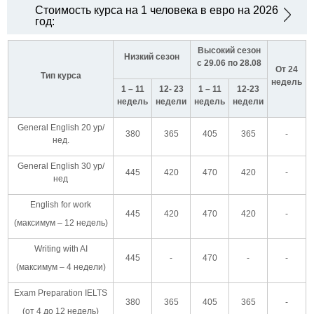
Стоимость курса на 1 человека в евро на 2026
год:
Высокий сезон
Низкий сезон
с 29.06 по 28.08
От 24
Тип курса
недель
1 – 11
12- 23
1 – 11
12-23
недель
недели
недель
недели
General English 20 ур/
380
365
405
365
-
нед.
General English 30 ур/
445
420
470
420
-
нед
English for work
445
420
470
420
-
(максимум – 12 недель)
Writing with AI
445
-
470
-
-
(максимум – 4 недели)
Exam Preparation IELTS
380
365
405
365
-
(от 4 до 12 недель)