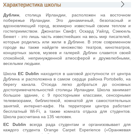
Характеристика школы
Дублин
, столица Ирландии, расположен на восточном
побережье Ирландии. Это динамичный, безопасный и
вдохновляющий город, всемирно известный своим теплом и
гостеприимством. Джонатан Свифт, Оскард Уайлд, Сэмюель
Беккет - это лишь часть известнейших на весь мир писателей,
которые родились или жили в Дублине. В этом современном
городе вы также найдете множество театров, кинотеатров,
концертных залов, музеев и галерей. Дублин славится своей
спокойной, непринужденной атмосферой и дружелюбными,
веселыми людьми.
Школа
ЕС Dublin
находится в шаговой доступности от центра
Дублина и расположена в самом сердце района Portobello, на
берегу канала. Отсюда легко добраться до основных
достопримечательностей столицы Ирландии. Школа занимает
большое здание, с 9 просторными классами, сенсорными
телевизорами, библиотекой, комнатой для самостоятельных
занятий, интернет-кафе. На территории центра работает
бесплатный Wi-Fi, а также комната отдыха для студентов.
Школа рассчитана на 135 человек.
ЕС Dublin
всегда рада студентам и организовывает для
каждого студента Orange Carpet Experience («Оранжевая