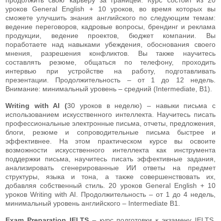
уроков General English + 10 уроков, во время которых вы
сможете улучшить знания английского по следующим темам:
ведение переговоров, кадровые вопросы, брендинг и реклама
продукции, ведение проектов, бюджет компании. Вы
поработаете над навыками убеждения, обоснования своего
мнения, разрешения конфликтов. Вы также научитесь
составлять резюме, общаться по телефону, проходить
интервью при устройстве на работу, подготавливать
презентации. Продолжительность – от 1 до 12 недель.
Внимание: минимальный уровень – средний (Intermediate, В1).
Writing with AI (
30 уроков в неделю) – навыки письма с
использованием искусственного интеллекта. Научитесь писать
профессиональные электронные письма, отчеты, предложения,
блоги, резюме и сопроводительные письма быстрее и
эффективнее. На этом практическом курсе вы освоите
возможности искусственного интеллекта как инструмента
поддержки письма, научитесь писать эффективные задания,
анализировать сгенерированные ИИ ответы на предмет
структуры, языка и тона, а также совершенствовать их,
добавляя собственный стиль. 20 уроков General English + 10
уроков Writing with AI. Продолжительность – от 1 до 4 недель,
минимальный уровень английского – Intermediate B1.
Exam Preparation IELTS
– курс подготовки к экзамену IELTS,