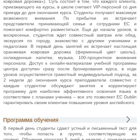
ковровая дорожка»). Суть состоит в том, что каждого клиента,
приезжающего на курсы, в школе считают VIP-персоной со дня
приезда до дня окончания курса. Студенты получают максимум
возможного внимания. По прибытии их встречают
представители принимающей семьи и сотрудники EC и
помогают комфортно разместиться. Еще до начала уроков, в
воскресенье, студентов ждет совместный завтрак или обед,
экскурсия по городу, знакомство с другими учениками и
педагогами. В первый день занятий их встречает настоящая
оранжевая ковровая дорожка (фирменный цвет школы),
охлажденные напитки, музыка, 100-процентное внимание
персонала. Доступ к онлайн-материалам учебной программы
центра доступен сразу после бронирования курса, в ходе
уроков осуществляется грамотный индивидуальный подход, за
2 недели до окончания курса преподаватели совместно с
каждым студентом обсуждают занятия и корректируют
программу для наиболее эффективного освоения языка в
соответствии с планами ученика – все это позволяет ЕС Dublin
гарантировать своим клиентам повышение уровня английского.
Программа обучения
В первый день студенты сдают устный и письменный тест для
того, чтобы попасть в группу, соответствующую их
уровню. Обучение проходит 5 дней в неделю с понедельника