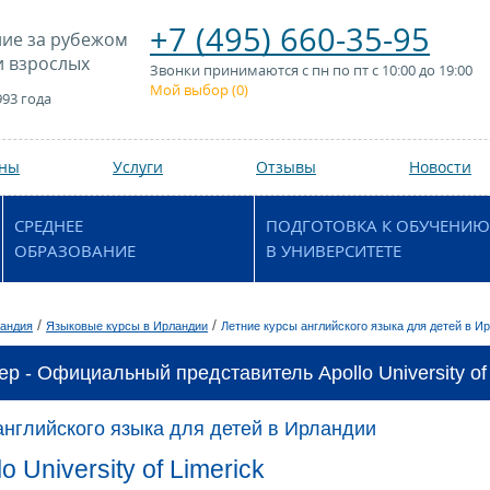
+7 (495) 660-35-95
ие за рубежом
и взрослых
Звонки принимаются с пн по пт с 10:00 до 19:00
Мой выбор (
0
)
993 года
аны
Услуги
Отзывы
Новости
СРЕДНЕЕ
ПОДГОТОВКА К ОБУЧЕНИЮ
ОБРАЗОВАНИЕ
В УНИВЕРСИТЕТЕ
/
/
андия
Языковые курсы в Ирландии
Летние курсы английского языка для детей в И
р - Официальный представитель Apollo University of 
английского языка для детей в Ирландии
o University of Limerick