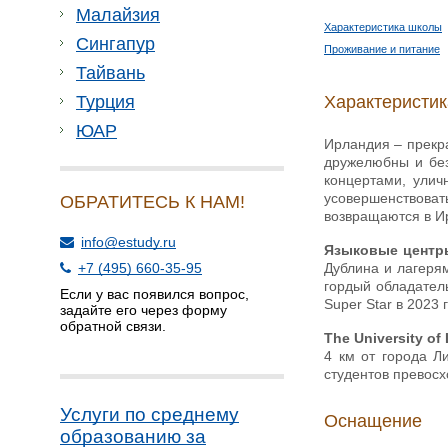
Малайзия
Характеристика школы
Сингапур
Проживание и питание
Тайвань
Характеристи
Турция
ЮАР
Ирландия – прекра
дружелюбны и без
концертами, улич
усовершенствоват
ОБРАТИТЕСЬ К НАМ!
возвращаются в И
info@estudy.ru
Языковые центр
Дублина и лагерям
+7 (495) 660-35-95
гордый обладатель
Если у вас появился вопрос,
Super Star в 2023 
задайте его через форму
обратной связи.
The University of
4 км от города Л
студентов превос
Услуги по среднему
Оснащение
образованию за