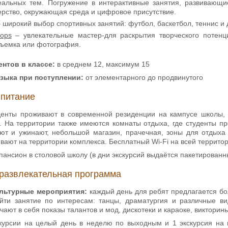
еальных тем. Погружение в интерактивные занятия, развивающи
ерство, окружающая среда и цифровое присутствие.
 широкий выбор спортивных занятий: футбол, баскетбол, теннис и 
hops
– увлекательные мастер-для раскрытия творческого потенци
съемка или фотография.
ентов в классе:
в среднем 12, максимум 15
языка при поступлении:
от элементарного до продвинутого
 питание
денты проживают в современной резиденции на кампусе школы, 
. На территории также имеются комнаты отдыха, где студенты пр
ают и ужинают, небольшой магазин, прачечная, зоны для отдыха
вают на территории комплекса. Бесплатный Wi-Fi на всей террито
пансион в столовой школу (в дни экскурсий выдаётся пакетированн
развлекательная программа
ультурные мероприятия:
каждый день для ребят предлагается бо
ти занятие по интересам: танцы, драматургия и различные вид
ают в себя показы талантов и мод, дискотеки и караоке, викторины
курсии на целый день в неделю по выходным и 1 экскурсия на 