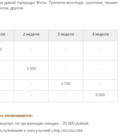
рк дикой природы Фота, Тринити-колледж, шоппинг, пешие
огое другое.
еля
2 недели
3 недели
4 недели
0
-
-
-
2.500
-
-
-
3.750
-
-
-
5.000
о оплачивается:
анцлер» по организации поездки - 25.000 рублей
бслуживание и консульский сбор посольства