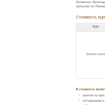
Килкенни, Ирландс
прогулки по Лимер
Стоимость курс
Курс
Summer cours
В стоимость вклю
занятия по про
тестирование и