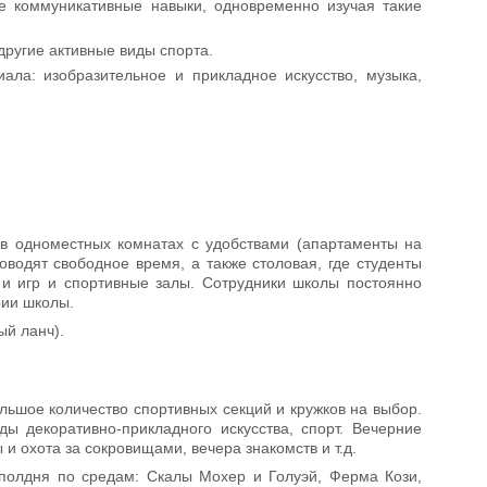
е коммуникативные навыки, одновременно изучая такие
другие активные виды спорта.
ала: изобразительное и прикладное искусство, музыка,
в одноместных комнатах с удобствами (апартаменты на
оводят свободное время, а также столовая, где студенты
 и игр и спортивные залы. Сотрудники школы постоянно
рии школы.
ый ланч).
льшое количество спортивных секций и кружков на выбор.
ы декоративно-прикладного искусства, спорт. Вечерние
 и охота за сокровищами, вечера знакомств и т.д.
полдня по средам: Скалы Мохер и Голуэй, Ферма Кози,