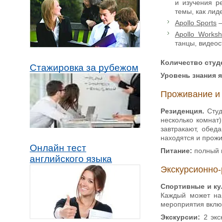
и изучения р
темы, как лид
Apollo Sports
–
Apollo Works
танцы, видео
Количество студ
Стажировка за рубежом
Уровень знания 
Проживание и
Резиденция.
Сту
несколько комнат)
завтракают, обед
находятся и прожи
Онлайн тест
Питание:
полный 
английского языка
Экскурсионно-
Спортивные и к
Каждый может най
мероприятия включ
Экскурсии:
2 экс