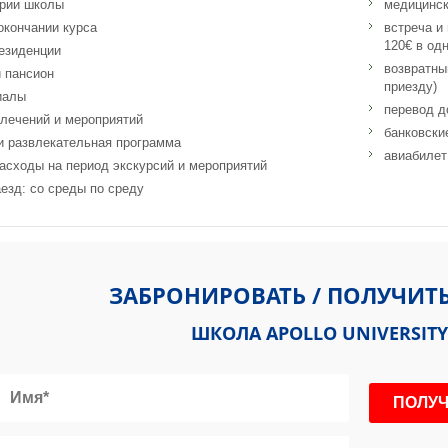
ории школы
медицинск
окончании курса
встреча и
120€ в одн
езиденции
возвратны
 пансион
приезду)
иалы
перевод д
лечений и мероприятий
банковски
и развлекательная программа
авиабилет
асходы на период экскурсий и мероприятий
езд: со среды по среду
 Co. Limerick, V94 T9PX, Ирландия
ЗАБРОНИРОВАТЬ / ПОЛУЧИТ
ШКОЛА APOLLO UNIVERSITY