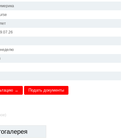
имерика
urse
 лет
29.07.26
и
в неделю
я
льтацию →
Подать документы
ное)
тогалерея