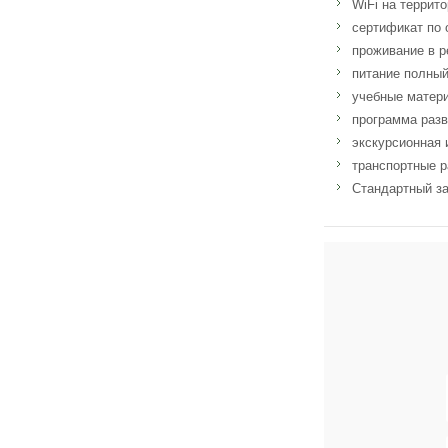
WiFi на террит
сертификат по 
проживание в р
питание полный
учебные матер
программа разв
экскурсионная 
транспортные р
Стандартный за
Адрес: Castletroy,