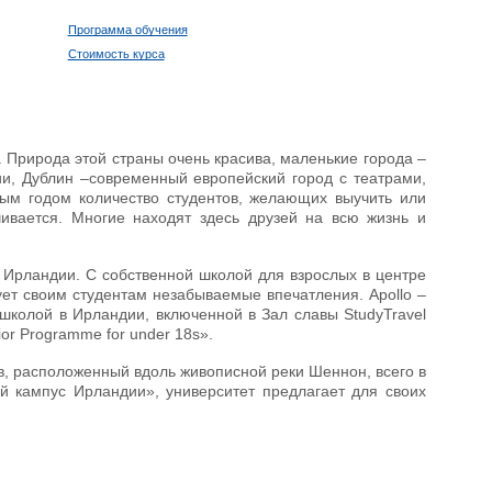
Программа обучения
Стоимость курса
 Природа этой страны очень красива, маленькие города –
и, Дублин –современный европейский город с театрами,
ым годом количество студентов, желающих выучить или
чивается. Многие находят здесь друзей на всю жизнь и
 Ирландии. С собственной школой для взрослых в центре
рует своим студентам незабываемые впечатления. Apollo –
 школой в Ирландии, включенной в Зал славы StudyTravel
ior Programme for under 18s».
в, расположенный вдоль живописной реки Шеннон, всего в
ый кампус Ирландии», университет предлагает для своих