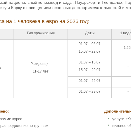
кий национальный конезавод и сады, Пауэрскорт и Глендалох, Па
ику и Корку с посещением основных достопримечательностей и мн
а на 1 человека в евро на 2026 год:
Тип проживания
Даты
1 нед
01.07 – 08.07
1.25
15.07 – 22.07
01.07 – 15.07
Резиденция
-
e
15.07 – 29.07
11-17 лет
01.07 – 22.07
-
01.07 – 29.07
-
чено:
Дополнительн
грамме курса
услуги «К
 распределение по группам
визовое о