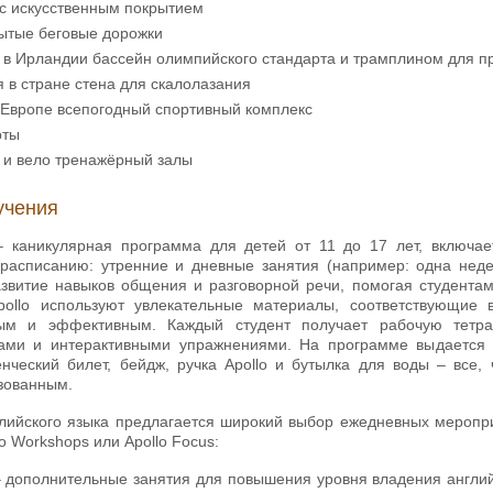
 с искусственным покрытием
рытые беговые дорожки
 в Ирландии бассейн олимпийского стандарта и трамплином для пр
 в ​​стране стена для скалолазания
 Европе всепогодный спортивный комплекс
рты
 и вело тренажёрный залы
учения
 каникулярная программа для детей от 11 до 17 лет, включает
 расписанию: утренние и дневные занятия (например: одна неде
звитие навыков общения и разговорной речи, помогая студентам
ollo используют увлекательные материалы, соответствующие 
ым и эффективным. Каждый студент получает рабочую тетрад
ами и интерактивными упражнениями. На программе выдается п
енческий билет, бейдж, ручка Apollo и бутылка для воды – все,
изованным.
лийского языка предлагается широкий выбор ежедневных меропри
llo Workshops или Apollo Focus:
 дополнительные занятия для повышения уровня владения англи