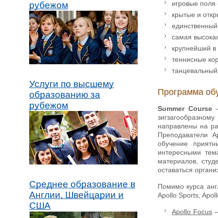
игровые поля
рубежом
крытые и отк
единственный
самая высокая
крупнейший в
теннисные ко
танцевальный
Услуги по высшему
Программа об
образованию за
рубежом
Summer Course
–
зигзагообразному
направлены на ра
Преподаватели Ap
обучение приятн
интересными тем
материалов, студ
оставаться орган
Среднее образование в
Помимо курса анг
Англии, Швейцарии и
Apollo Sports, Apo
США
Apollo Focus
–