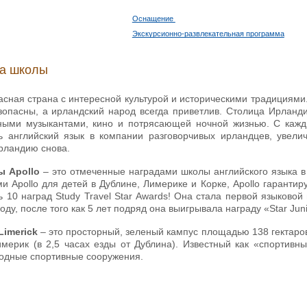
Оснащение
Экскурсионно-развлекательная программа
ка школы
сная страна с интересной культурой и историческими традициями.
опасны, а ирландский народ всегда приветлив. Столица Ирланди
ными музыкантами, кино и потрясающей ночной жизнью. С кажд
ь английский язык в компании разговорчивых ирландцев, увели
рландию снова.
ы Apollo
– это отмеченные наградами школы английского языка в
и Apollo для детей в Дублине, Лимерике и Корке, Apollo гаранти
 10 наград Study Travel Star Awards! Она стала первой языковой
году, после того как 5 лет подряд она выигрывала награду «Star Jun
 Limerick
– это просторный, зеленый кампус площадью 138 гектаро
имерик (в 2,5 часах езды от Дублина). Известный как «спортивн
ходные спортивные сооружения.