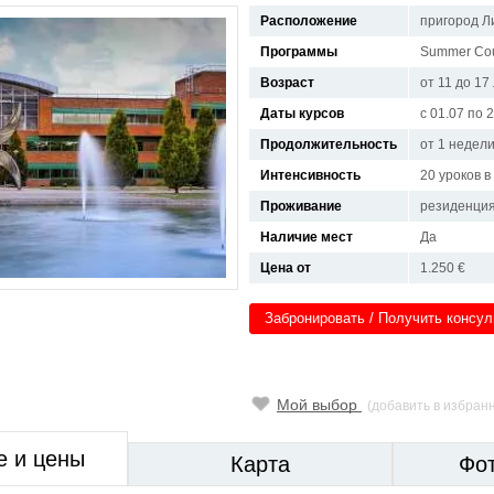
Расположение
пригород Л
Программы
Summer Co
Возраст
от 11 до 17
Даты курсов
с 01.07 по 
Продолжительность
от 1 недел
Интенсивность
20 уроков 
Проживание
резиденци
Наличие мест
Да
Цена от
1.250 €
Забронировать / Получить консу
Мой выбор
(добавить в избран
е и цены
Карта
Фо