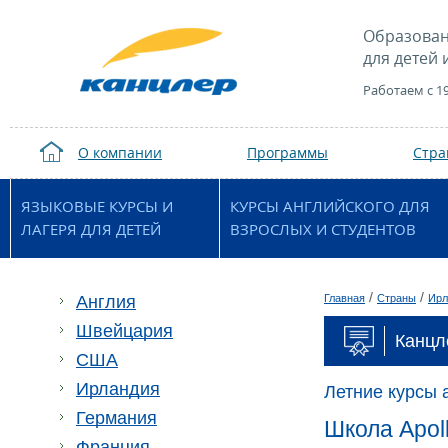
Образован
для детей 
Работаем с 1
О компании
Программы
Стр
ЯЗЫКОВЫЕ КУРСЫ И
КУРСЫ АНГЛИЙСКОГО ДЛЯ
ЛАГЕРЯ ДЛЯ ДЕТЕЙ
ВЗРОСЛЫХ И СТУДЕНТОВ
/
/
Англия
Главная
Страны
Ирл
Швейцария
Канцле
США
Ирландия
Летние курсы 
Германия
Школа Apoll
Франция