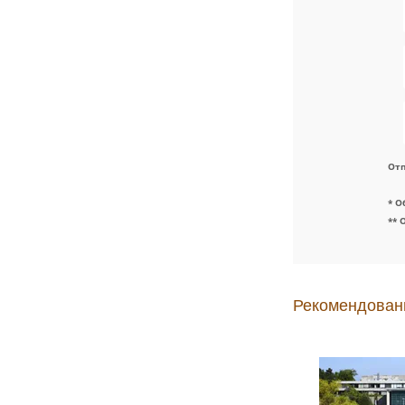
Отп
* О
** 
Рекомендован