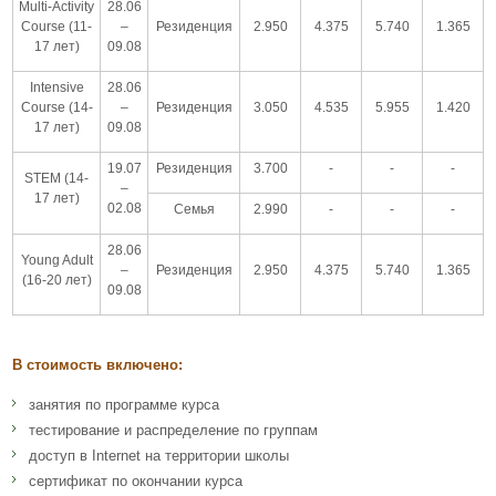
Multi-Activity
28.06
Course (11-
–
Резиденция
2.950
4.375
5.740
1.365
17 лет)
09.08
Intensive
28.06
Course (14-
–
Резиденция
3.050
4.535
5.955
1.420
17 лет)
09.08
19.07
Резиденция
3.700
-
-
-
STEM (14-
–
17 лет)
02.08
Семья
2.990
-
-
-
28.06
Young Adult
–
Резиденция
2.950
4.375
5.740
1.365
(16-20 лет)
09.08
В стоимость включено:
занятия по программе курса
тестирование и распределение по группам
доступ в Internet на территории школы
сертификат по окончании курса