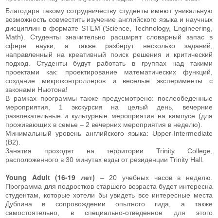
Благодаря такому сотрудничеству студенты имеют уникальную
возможность совместить изучение английского языка и научных
дисциплин в формате STEM (Science, Technology, Engineering,
Math). Студенты значительно расширят словарный запас в
сфере науки, а также разберут несколько заданий,
направленный на креативный поиск решения и критический
подход. Студенты будут работать в группах над такими
проектами как: проектирование математических функций,
создание микроконтроллеров и веселые эксперименты с
законами Ньютона!
В рамках программы также предусмотрено: послеобеденные
мероприятия, 1 экскурсия на целый день, вечерние
развлекательные и культурные мероприятия на кампусе (для
проживающих в семье – 2 вечерних мероприятия в неделю).
Минимальный уровень английского языка: Upper-Intermediate
(B2).
Занятия проходят на территории Trinity College,
расположенного в 30 минутах езды от резиденции Trinity Hall.
Young Adult (16-19 лет)
– 20 учебных часов в неделю.
Программа для подростков старшего возраста будет интересна
студентам, которые хотели бы увидеть все интересные места
Дублина в сопровождении опытного гида, а также
самостоятельно, в специально-отведенное для этого