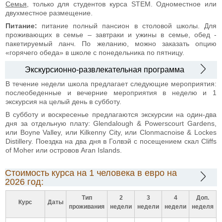
Семья
, только для студентов курса STEM. Одноместное или
двухместное размещение.
Питание:
питание полный пансион в столовой школы. Для
проживающих в семье – завтраки и ужины в семье, обед -
пакетируемый ланч. По желанию, можно заказать опцию
«горячего обеда» в школе с понедельника по пятницу.
Экскурсионно-развлекательная программа
В течение недели школа предлагает следующие мероприятия:
послеобеденные и вечерние мероприятия в неделю и 1
экскурсия на целый день в субботу.
В субботу и воскресенье предлагаются экскурсии на один-два
дня за отдельную плату: Glendalough & Powerscourt Gardens,
или Boyne Valley, или Kilkenny City, или Clonmacnoise & Lockes
Distillery. Поездка на два дня в Голвэй с посещением скал Cliffs
of Moher или островов Aran Islands.
Стоимость курса на 1 человека в евро на
2026 год:
Тип
2
3
4
Доп.
Курс
Даты
проживания
недели
недели
недели
неделя