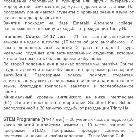
посещение спортивных и турниров или других интересных
мероприятий: таких как танцы, музыка, драма или выставки. На
программу принимаются студенты с уровнем знания языка от
начального до продвинутого.
Занятия проходят на базе Emerald Alexandra college,
расположенного в 5 минутах ходьбы от резиденции Trinity Hall.
Intensive Course 14-17 лет
– 21 час занятий английским
языком в неделю в группе (15 часов общего английского + 6
часов дополнительных занятий 3 раза в неделю). Курс
идеально подойдет для мотивированных студентов, которые
хотели бы посвятить больше времени обучению.
Во второй половине дня в рамках программы Intensive Course
студенты дополнительно обучаются по программе разговорный
английский. Разговорные классы помогут студентам
значительно улучшить свои навыки в общении на иностранном
языке, благодаря групповым занятиям в послеобеденное
время.
Минимальный уровень английского не ниже intermediate
(B1). Занятия проходят на территории Sandford Park School,
расположенной в 30 минутах ходьбы от резиденции Trinity Hall.
STEM Programme (14-17 лет)
– 20 учебных часов в неделю (10
часов занятий английским языком + 10 часов занятий по
программе STEM). Программа проходит совместно с
престижным научным клубом колледжа – Trinity Walton Club.