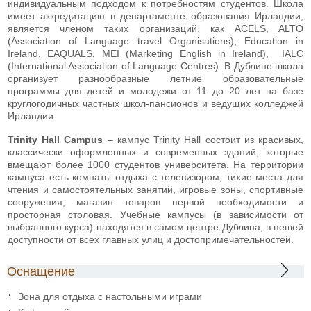
индивидуальным подходом к потребностям студентов. Школа
имеет аккредитацию в департаменте образования Ирландии,
является членом таких организаций, как ACELS, ALTO
(Association of Language travel Organisations), Education in
Ireland, EAQUALS, MEI (Marketing English in Ireland), IALC
(International Association of Language Centres). В Дублине школа
организует разнообразные летние образовательные
программы для детей и молодежи от 11 до 20 лет на базе
круглогодичных частных школ-пансионов и ведущих колледжей
Ирландии.
Trinity Hall Campus
– кампус Trinity Hall состоит из красивых,
классически оформленных и современных зданий, которые
вмещают более 1000 студентов университета. На территории
кампуса есть комнаты отдыха с телевизором, тихие места для
чтения и самостоятельных занятий, игровые зоны, спортивные
сооружения, магазин товаров первой необходимости и
просторная столовая. Учебные кампусы (в зависимости от
выбранного курса) находятся в самом центре Дублина, в пешей
доступности от всех главных улиц и достопримечательностей.
Оснащение
Зона для отдыха с настольными играми