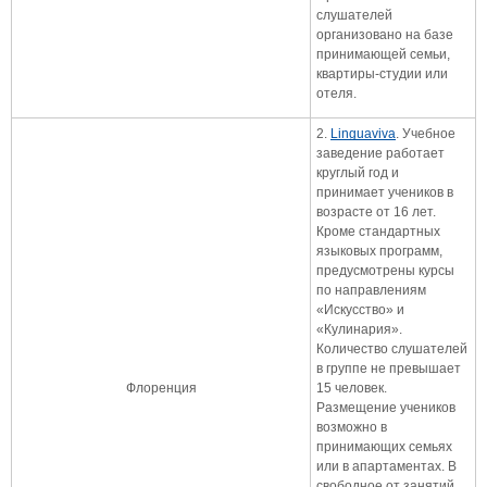
слушателей
организовано на базе
принимающей семьи,
квартиры-студии или
отеля.
2.
Linguaviva
. Учебное
заведение работает
круглый год и
принимает учеников в
возрасте от 16 лет.
Кроме стандартных
языковых программ,
предусмотрены курсы
по направлениям
«Искусство» и
«Кулинария».
Количество слушателей
в группе не превышает
Флоренция
15 человек.
Размещение учеников
возможно в
принимающих семьях
или в апартаментах. В
свободное от занятий