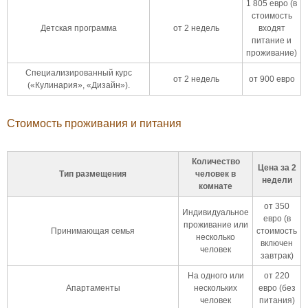
1 805 евро (в
стоимость
Детская программа
от 2 недель
входят
питание и
проживание)
Специализированный курс
от 2 недель
от 900 евро
(«Кулинария», «Дизайн»).
Стоимость проживания и питания
Количество
Цена за 2
Тип размещения
человек в
недели
комнате
от 350
Индивидуальное
евро (в
проживание или
Принимающая семья
стоимость
несколько
включен
человек
завтрак)
На одного или
от 220
Апартаменты
нескольких
евро (без
человек
питания)