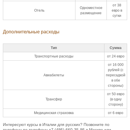
от 38
Одноместное
Отель
евро в
размещение
сутки
Дополнительные расходы
Тип
Сумма
Транспортные расходы
от 24 евро
от 16 000
рублей (с
Авиабилеты
пересадкой
в обе
стороны)
от 50 евро
Трансфер
(в одну
сторону)
Медицинская страховка
от 6 евро
Интересуют курсы в Италии для русских? Позвоните по
телефону по телефону
+7 (495) 660-35-95
в Москве или