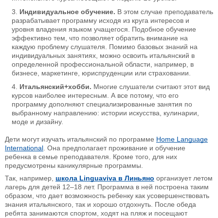
Индивидуальное обучение.
В этом случае преподаватель
разрабатывает программу исходя из круга интересов и
уровня владения языком учащегося. Подобное обучение
эффективно тем, что позволяет обратить внимание на
каждую проблему слушателя. Помимо базовых знаний на
индивидуальных занятиях, можно освоить итальянский в
определенной профессиональной области, например, в
бизнесе, маркетинге, юриспруденции или страховании.
Итальянский+хобби.
Многие слушатели считают этот вид
курсов наиболее интересным. А все потому, что его
программу дополняют специализированные занятия по
выбранному направлению: истории искусства, кулинарии,
моде и дизайну.
Дети могут изучать итальянский по программе
Home Language
International
. Она предполагает проживание и обучение
ребенка в семье преподавателя. Кроме того, для них
предусмотрены каникулярные программы.
Так, например,
школа Linguaviva в Линьяно
организует летом
лагерь для детей 12–18 лет. Программа в ней построена таким
образом, что дает возможность ребенку как усовершенствовать
знания итальянского, так и хорошо отдохнуть. После обеда
ребята занимаются спортом, ходят на пляж и посещают