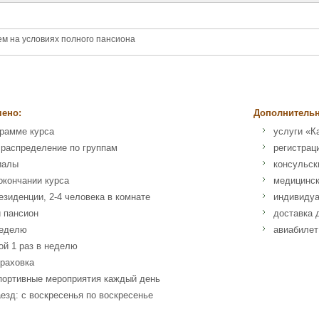
ем на условиях полного пансиона
чено:
Дополнительн
грамме курса
услуги «К
 распределение по группам
регистрац
иалы
консульск
окончании курса
медицинск
езиденции, 2-4 человека в комнате
индивидуа
 пансион
доставка 
неделю
авиабилет
ой 1 раз в неделю
раховка
портивные мероприятия каждый день
езд: с воскресенья по воскресенье
o Camperio, 14 - 20123 Milano