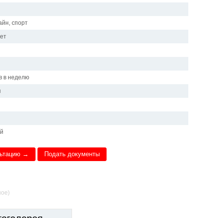
айн, спорт
лет
в в неделю
я
ий
льтацию →
Подать документы
ное)