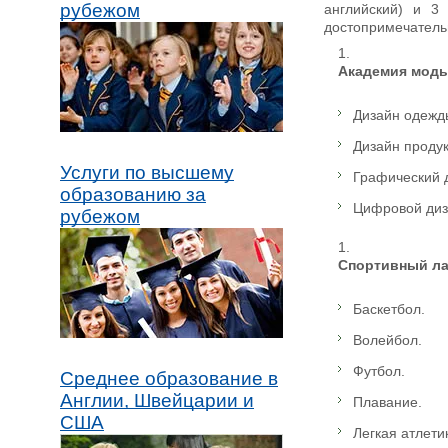
рубежом
английский) и 3
достопримечатель
Академия моды,
Дизайн одежд
Дизайн продук
Услуги по высшему
Графический 
образованию за
Цифровой диз
рубежом
Спортивный ла
Баскетбол.
Волейбол.
Футбол.
Среднее образование в
Англии, Швейцарии и
Плавание.
США
Легкая атлети