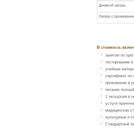
Дневной лагерь
Лагерь с проживани
В стоимость вклю
занятия по про
тестирование и
учебные матер
сертификат по 
проживание в р
питание полный
1 экскурсия в 
услуги прачечн
медицинская ст
культурные и с
Стандартный за
Адрес: Via Manfred