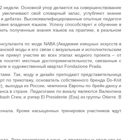
 2 недели. Основной упор делается на совершенствование
и увеличивают свой словарный запас, углубляют знание
х и дебатах. Высококвалифицированные опытные педагоги
вня владения языком. Успеху способствует и обучение в
нить полученные знания языков на практике, в реальном
онсультанта по моде NABA (Академии изящных искусств в
анской моды и его связи с визуальным и исполнительским
ни примут участие во всех этапах модного проекта – от
е посетят местные достопримечательности, связанные с
але и художественный квартал Fondazione Prada.
тами. Так, моду и дизайн преподают представительница
т по трикотажу, основатель собственного бренда Do-Knit
), выходца из России, чемпиона Европы по брейк-дансу и
нса в стране. Педагогами по вокалу являются Валентина
sh Crew, и рэпер El Presidente (Esa) из группы Otierre. В
ионала. Кроме насыщенных тренировок участников ждут
года. Дети проживают в одно- и двухместных спальнях со