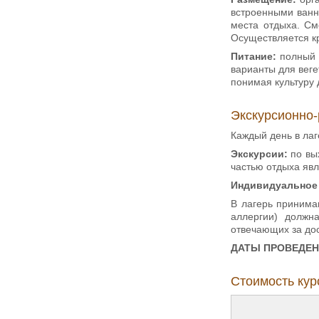
встроенными ванн
места отдыха. См
Осуществляется к
Питание:
полный п
варианты для вег
понимая культуру 
Экскурсионно-
Каждый день в лаг
Экскурсии:
по вых
частью отдыха яв
Индивидуальное
В лагерь принима
аллергии) должн
отвечающих за дос
ДАТЫ ПРОВЕДЕН
Стоимость курс