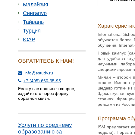
Малайзия
Сингапур
Тайвань
Характеристи
Турция
International Sch
ЮАР
обучается более 
обучения. Internat
Новый кампус (са
для удобства сту
ОБРАТИТЕСЬ К НАМ!
научными лабора
специализированн
info@estudy.ru
Милан – второй п
+7 (495) 660-35-95
стране. Именно з
шедевр готики из
Если у вас появился вопрос,
Здесь вкусная кух
задайте его через форму
обратной связи.
странах: Франции
рейсами из России
Программа об
Услуги по среднему
ISM предлагает дв
образованию за
недели). Первый д