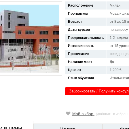
Расположение
Милан
Программы
Мода и диз
Возраст
от 8 до 18 
Даты курсов
по запросу
Продолжительность
1-2 недели
Интенсивность
от 15 уроко
Проживание
резиденци
Наличие мест
Да
Цена от
1.200 €
Язык обучения
Итальянск
Забронировать / Получить консу
Мой выбор
(добавить в избран
е и цены