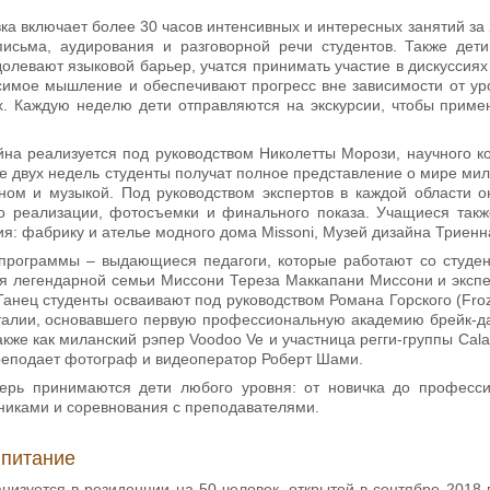
ка включает более 30 часов интенсивных и интересных занятий за
письма, аудирования и разговорной речи студентов. Также дет
долевают языковой барьер, учатся принимать участие в дискуссия
имое мышление и обеспечивают прогресс вне зависимости от уро
х. Каждую неделю дети отправляются на экскурсии, чтобы приме
йна реализуется под руководством Николетты Морози, научного к
е двух недель студенты получат полное представление о мире мил
йном и музыкой. Под руководством экспертов в каждой области о
о реализации, фотосъемки и финального показа. Учащиеся такж
: фабрику и ателье модного дома Missoni, Музей дизайна Триенн
программы – выдающиеся педагоги, которые работают со студен
я легендарной семьи Миссони Тереза Маккапани Миссони и экспер
анец студенты осваивают под руководством Романа Горского (Froz
талии, основавшего первую профессиональную академию брейк-да
кже как миланский рэпер Voodoo Ve и участница регги-группы Calaba
реподает фотограф и видеоператор Роберт Шами.
ерь принимаются дети любого уровня: от новичка до професс
тниками и соревнования с преподавателями.
 питание
низуется в резиденции на 50 человек, открытой в сентябре 2018 