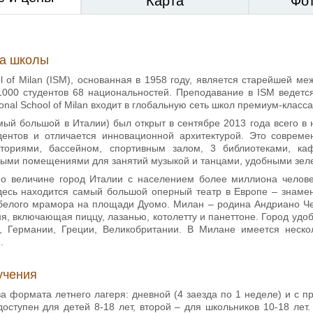
Карта
Фо
ка школы
ool of Milan (ISM), основанная в 1958 году, является старейшей 
1000 студентов 68 национальностей. Преподавание в ISM ведетс
ional School of Milan входит в глобальную сеть школ премиум-класса 
мый большой в Италии) был открыт в сентябре 2013 года всего в 
дентов и отличается инновационной архитектурой. Это соврем
ториями, бассейном, спортивным залом, 3 библиотеками, каф
ыми помещениями для занятий музыкой и танцами, удобными зелен
о величине город Италии с населением более миллиона человек
десь находится самый большой оперный театр в Европе – знамен
 белого мрамора на площади Дуомо. Милан – родина Андриано Ч
ня, включающая пиццу, лазанью, котолетту и панеттоне. Город удоб
, Германии, Греции, Великобритании. В Милане имеется неск
.
учения
а формата летнего лагеря: дневной (4 заезда по 1 неделе) и с п
оступен для детей 8-18 лет, второй – для школьников 10-18 лет.