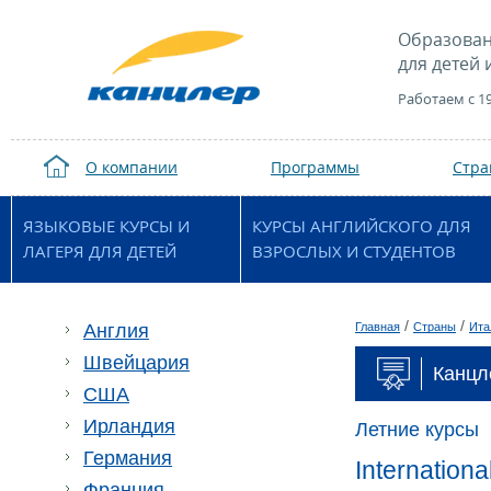
Образован
для детей 
Работаем с 1
О компании
Программы
Стр
ЯЗЫКОВЫЕ КУРСЫ И
КУРСЫ АНГЛИЙСКОГО ДЛЯ
ЛАГЕРЯ ДЛЯ ДЕТЕЙ
ВЗРОСЛЫХ И СТУДЕНТОВ
/
/
Англия
Главная
Страны
Ита
Швейцария
Канцле
США
Ирландия
Летние курсы
Германия
Internationa
Франция