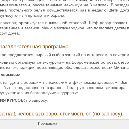
ыми комнатами, рассчитанными максимум на 3 человек. В резиде
ена постельного белья осуществляется раз в неделю. Дети дол
руглосуточный присмотр и охрана.
ансион; организуется в школьной столовой. Шеф-повар создает 
етарианцев и веганов. Меню международное, что позволяет детям 
друг друга.
развлекательная программа
ере предлагается широкий выбор занятий по интересам, а вечером
одным организуются экскурсии – на Борромейские острова, озеро 
ляются экспедиции, позволяющие обследовать окрестности Милана
 внимание
ются дети с хорошим психическим и физическим здоровьем. Вс
а быть предоставлена заранее. Под руководством директора 
уг учеников, их благополучие и здоровье.
ИЯ КУРСОВ:
по запросу.
а на 1 человека в евро, стоимость от (по запросу):
Программа