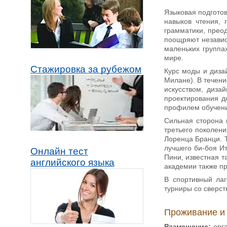
Языковая подготов
навыков чтения, 
грамматики, прео
поощряют независ
маленьких группа
мире.
Стажировка за рубежом
Курс моды и диза
Милане). В течени
искусством, диза
проектирования д
профилем обучения
Сильная сторона 
третьего поколени
Лоренца Бранци. Т
лучшего би-боя И
Онлайн тест
Пини, известная та
английского языка
академии также п
В спортивный лаг
турниры со сверс
Проживание и
Размещение:
орга