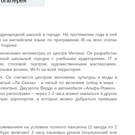
тогалерея
международной школой в городе. На протяжении года в ней
я на английском языке по программам IB на всех этапах
Inspired.
нескольких километрах от центра Милана. Он разработан
енный школьный городок с учебными аудиториями, IT и
е, столовой, театром, художественными мастерскими,
ыми зонами, Wi-Fi на всей территории.
. Он считается центром экономики, культуры и моды в
итый «Ла Скала» - и пятый по величине собор в мире -
елентано, Джузеппе Верди и автомобиля «Альфа-Ромео».
но расположен – через 1-2 часа можно оказаться в других
олько аэропортов, в которые можно добраться прямыми
роживанием на условиях полного пансиона (2 заезда по 2
 Курс включает 3 часа языковых уроков (итальянский или