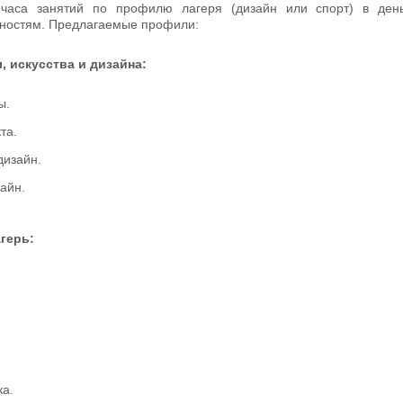
 часа занятий по профилю лагеря (дизайн или спорт) в ден
ностям. Предлагаемые профили:
 искусства и дизайна:
ы.
та.
дизайн.
айн.
герь:
ка.