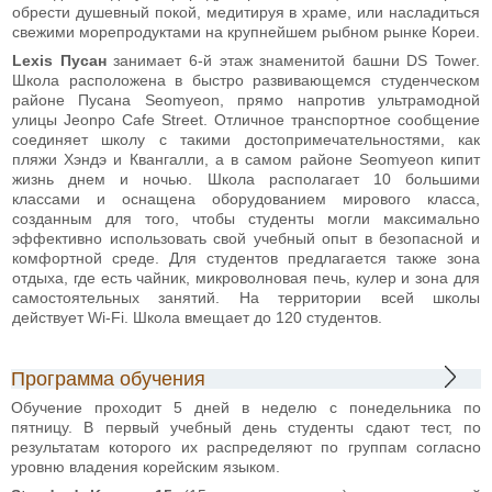
обрести душевный покой, медитируя в храме, или насладиться
свежими морепродуктами на крупнейшем рыбном рынке Кореи.
Lexis Пусан
занимает 6-й этаж знаменитой башни DS Tower.
Школа расположена в быстро развивающемся студенческом
районе Пусана Seomyeon, прямо напротив ультрамодной
улицы Jeonpo Cafe Street. Отличное транспортное сообщение
соединяет школу с такими достопримечательностями, как
пляжи Хэндэ и Квангалли, а в самом районе Seomyeon кипит
жизнь днем и ночью. Школа располагает 10 большими
классами и оснащена оборудованием мирового класса,
созданным для того, чтобы студенты могли максимально
эффективно использовать свой учебный опыт в безопасной и
комфортной среде. Для студентов предлагается также зона
отдыха, где есть чайник, микроволновая печь, кулер и зона для
самостоятельных занятий. На территории всей школы
действует Wi-Fi. Школа вмещает до 120 студентов.
Программа обучения
Обучение проходит 5 дней в неделю с понедельника по
пятницу. В первый учебный день студенты сдают тест, по
результатам которого их распределяют по группам согласно
уровню владения корейским языком.