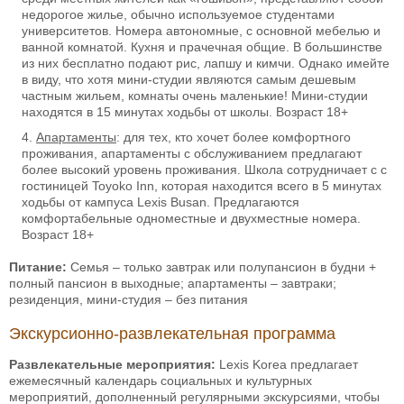
недорогое жилье, обычно используемое студентами
университетов. Номера автономные, с основной мебелью и
ванной комнатой. Кухня и прачечная общие. В большинстве
из них бесплатно подают рис, лапшу и кимчи. Однако имейте
в виду, что хотя мини-студии являются самым дешевым
частным жильем, комнаты очень маленькие! Мини-студии
находятся в 15 минутах ходьбы от школы. Возраст 18+
Апартаменты
: для тех, кто хочет более комфортного
проживания, апартаменты с обслуживанием предлагают
более высокий уровень проживания. Школа сотрудничает с с
гостиницей Toyoko Inn, которая находится всего в 5 минутах
ходьбы от кампуса Lexis Busan. Предлагаются
комфортабельные одноместные и двухместные номера.
Возраст 18+
Питание:
Семья – только завтрак или полупансион в будни +
полный пансион в выходные; апартаменты – завтраки;
резиденция, мини-студия – без питания
Экскурсионно-развлекательная программа
Развлекательные мероприятия:
Lexis Korea предлагает
ежемесячный календарь социальных и культурных
мероприятий, дополненный регулярными экскурсиями, чтобы