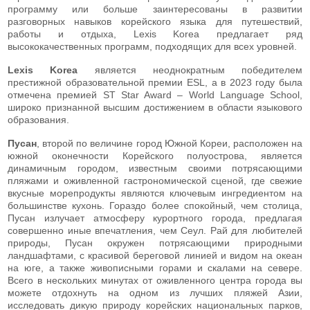
программу или больше заинтересованы в развитии
разговорных навыков корейского языка для путешествий,
работы и отдыха, Lexis Korea предлагает ряд
высококачественных программ, подходящих для всех уровней.
Lexis Korea
является неоднократным победителем
престижной образовательной премии ESL, а в 2023 году была
отмечена премией ST Star Award – World Language School,
широко признанной высшим достижением в области языкового
образования.
Пусан
, второй по величине город Южной Кореи, расположен на
южной оконечности Корейского полуострова, является
динамичным городом, известным своими потрясающими
пляжами и оживленной гастрономической сценой, где свежие
вкусные морепродукты являются ключевым ингредиентом на
большинстве кухонь. Гораздо более спокойный, чем столица,
Пусан излучает атмосферу курортного города, предлагая
совершенно иные впечатления, чем Сеул. Рай для любителей
природы, Пусан окружен потрясающими природными
ландшафтами, с красивой береговой линией и видом на океан
на юге, а также живописными горами и скалами на севере.
Всего в нескольких минутах от оживленного центра города вы
можете отдохнуть на одном из лучших пляжей Азии,
исследовать дикую природу корейских национальных парков,