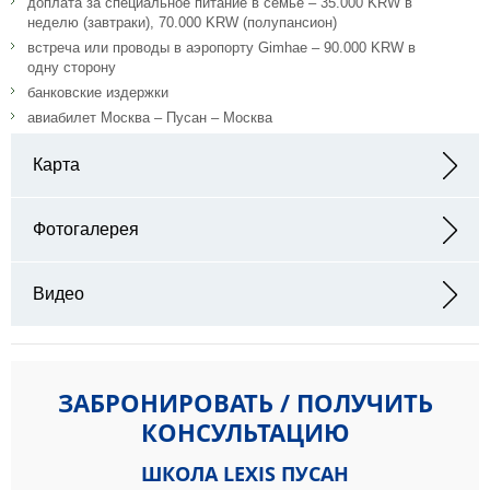
доплата за специальное питание в семье – 35.000 KRW в
неделю (завтраки), 70.000 KRW (полупансион)
встреча или проводы в аэропорту Gimhae – 90.000 KRW в
одну сторону
банковские издержки
авиабилет Москва – Пусан – Москва
Карта
Адрес: 6F, DS Tower, 73 Dongcheon-ro, Busanjin-gu, Busan,
Республика Корея
Фотогалерея
Видео
ЗАБРОНИРОВАТЬ / ПОЛУЧИТЬ
КОНСУЛЬТАЦИЮ
ШКОЛА LEXIS ПУСАН