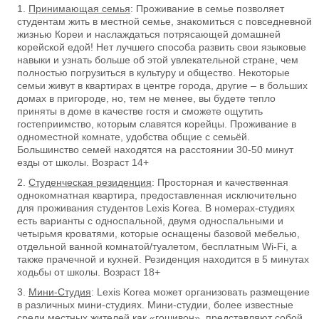
Принимающая семья
: Проживание в семье позволяет
студентам жить в местной семье, знакомиться с повседневной
жизнью Кореи и наслаждаться потрясающей домашней
корейской едой! Нет лучшего способа развить свои языковые
навыки и узнать больше об этой увлекательной стране, чем
полностью погрузиться в культуру и общество. Некоторые
семьи живут в квартирах в центре города, другие – в больших
домах в пригороде, но, тем не менее, вы будете тепло
приняты в доме в качестве гостя и сможете ощутить
гостеприимство, которым славятся корейцы. Проживание в
одноместной комнате, удобства общие с семьёй.
Большинство семей находятся на расстоянии 30-50 минут
езды от школы. Возраст 14+
Студенческая резиденция
: Просторная и качественная
однокомнатная квартира, предоставленная исключительно
для проживания студентов Lexis Korea. В номерах-студиях
есть варианты с односпальной, двумя односпальными и
четырьмя кроватями, которые оснащены базовой мебелью,
отдельной ванной комнатой/туалетом, бесплатным Wi-Fi, а
также прачечной и кухней. Резиденция находится в 5 минутах
ходьбы от школы. Возраст 18+
Мини-Студия
: Lexis Korea может организовать размещение
в различных мини-студиях. Мини-студии, более известные
среди местных жителей как «гошивон», представляют собой