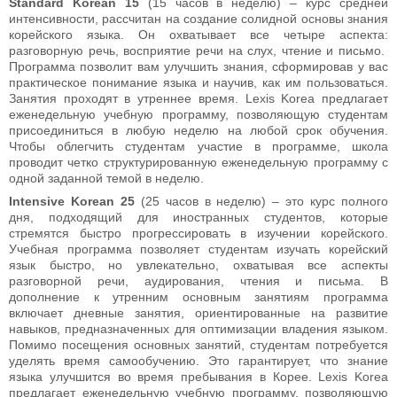
Standard Korean 15
(15 часов в неделю) – курс средней
интенсивности, рассчитан на создание солидной основы знания
корейского языка. Он охватывает все четыре аспекта:
разговорную речь, восприятие речи на слух, чтение и письмо.
Программа позволит вам улучшить знания, сформировав у вас
практическое понимание языка и научив, как им пользоваться.
Занятия проходят в утреннее время. Lexis Korea предлагает
еженедельную учебную программу, позволяющую студентам
присоединиться в любую неделю на любой срок обучения.
Чтобы облегчить студентам участие в программе, школа
проводит четко структурированную еженедельную программу с
одной заданной темой в неделю.
Intensive Korean 25
(25 часов в неделю) – это курс полного
дня, подходящий для иностранных студентов, которые
стремятся быстро прогрессировать в изучении корейского.
Учебная программа позволяет студентам изучать корейский
язык быстро, но увлекательно, охватывая все аспекты
разговорной речи, аудирования, чтения и письма. В
дополнение к утренним основным занятиям программа
включает дневные занятия, ориентированные на развитие
навыков, предназначенных для оптимизации владения языком.
Помимо посещения основных занятий, студентам потребуется
уделять время самообучению. Это гарантирует, что знание
языка улучшится во время пребывания в Корее. Lexis Korea
предлагает еженедельную учебную программу, позволяющую