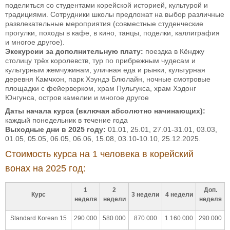
поделиться со студентами корейской историей, культурой и
традициями. Сотрудники школы предложат на выбор различные
развлекательные мероприятия (совместные студенческие
прогулки, походы в кафе, в кино, танцы, поделки, каллиграфия
и многое другое).
Экскурсии з
а дополнительную плату:
поездка в Кёнджу
столицу трёх королевств, тур по прибрежным чудесам и
культурным жемчужинам, уличная еда и рынки, культурная
деревня Камчхон, парк Хэундэ Блюлайн, ночные смотровые
площадки с фейерверком, храм Пульгукса, храм Хэдонг
Юнгунса, остров камелии и многое другое
Даты начала курса (включая абсолютно начинающих):
каждый понедельник в течение года
Выходные дни в 2025 году:
01.01, 25.01, 27.01-31.01, 03.03,
01.05, 05.05, 06.05, 06.06, 15.08, 03.10-10.10, 25.12.2025.
Стоимость курса на 1 человека в корейский
вонах на 2025 год:
1
2
Доп.
Курс
3 недели
4 недели
неделя
недели
неделя
Standard Korean 15
290.000
580.000
870.000
1.160.000
290.000