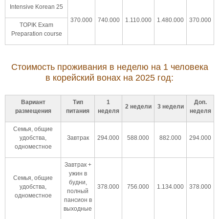
Intensive Korean 25
370.000
740.000
1.110.000
1.480.000
370.000
TOPIK Exam
Preparation course
Стоимость проживания в неделю на 1 человека
в корейский вонах на 2025 год:
Вариант
Тип
1
Доп.
2 недели
3 недели
размещения
питания
неделя
неделя
Семья, общие
удобства,
Завтрак
294.000
588.000
882.000
294.000
одноместное
Завтрак +
ужин в
Семья, общие
будни,
удобства,
378.000
756.000
1.134.000
378.000
полный
одноместное
пансион в
выходные