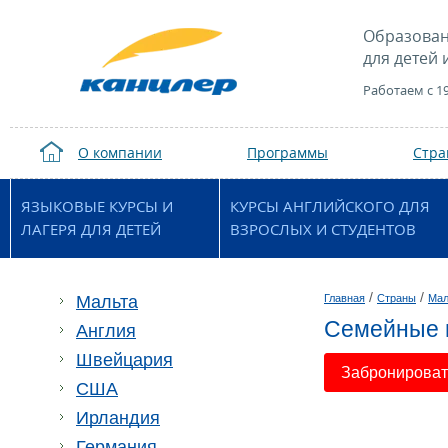
Образован
для детей 
Работаем с 1
О компании
Программы
Стр
ЯЗЫКОВЫЕ КУРСЫ И
КУРСЫ АНГЛИЙСКОГО ДЛЯ
ЛАГЕРЯ ДЛЯ ДЕТЕЙ
ВЗРОСЛЫХ И СТУДЕНТОВ
/
/
Мальта
Главная
Страны
Мал
Семейные 
Англия
Швейцария
Забронировать
США
Ирландия
Германия