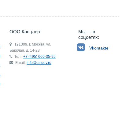
ООО Канцлер
Мы — в
соцсетях:
121309, г. Москва, ул.
ьгия
Vkontakte
Барклая, д. 14-23
р
Тел.:
+7 (495) 660-35-95
Email:
info@estudy.ru
ния
ай
ада
Э