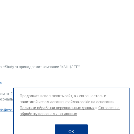
а eStudy.ru принадлежит компании "КАНЦЛЕР".
в
.
ом от 27.07.2006 г. № 152-ФЗ «О персональных данных».
Продолжая использовать сайт, вы соглашаетесь с
рсональных данных и использование файлов cookie. В случае
политикой использования файлов cookie на основании
Политики обработки персональных данных
и
Согласия на
nfo@estudy.ru
.
обработку персональных данных
.
OK