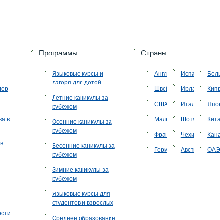
Программы
Страны
Языковые курсы и
Англия
Испания
Бел
лагеря для детей
лер
Швейцария
Ирландия
Кип
Летние каникулы за
США
Италия
Япо
рубежом
ва в
Мальта
Шотландия
Кит
Осенние каникулы за
рубежом
Франция
Чехия
Кан
ов
Весенние каникулы за
Германия
Австрия
ОА
рубежом
Зимние каникулы за
рубежом
Языковые курсы для
студентов и взрослых
ости
Среднее образование