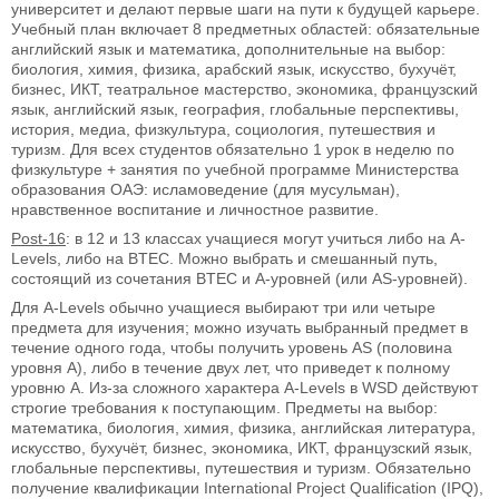
университет и делают первые шаги на пути к будущей карьере.
Учебный план включает 8 предметных областей: обязательные
английский язык и математика, дополнительные на выбор:
биология, химия, физика, арабский язык, искусство, бухучёт,
бизнес, ИКТ, театральное мастерство, экономика, французский
язык, английский язык, география, глобальные перспективы,
история, медиа, физкультура, социология, путешествия и
туризм. Для всех студентов обязательно 1 урок в неделю по
физкультуре + занятия по учебной программе Министерства
образования ОАЭ: исламоведение (для мусульман),
нравственное воспитание и личностное развитие.
Post-16
: в 12 и 13 классах учащиеся могут учиться либо на A-
Levels, либо на BTEC. Можно выбрать и смешанный путь,
состоящий из сочетания BTEC и A-уровней (или AS-уровней).
Для A-Levels обычно учащиеся выбирают три или четыре
предмета для изучения; можно изучать выбранный предмет в
течение одного года, чтобы получить уровень AS (половина
уровня A), либо в течение двух лет, что приведет к полному
уровню A. Из-за сложного характера A-Levels в WSD действуют
строгие требования к поступающим. Предметы на выбор:
математика, биология, химия, физика, английская литература,
искусство, бухучёт, бизнес, экономика, ИКТ, французский язык,
глобальные перспективы, путешествия и туризм. Обязательно
получение квалификации International Project Qualification (IPQ),