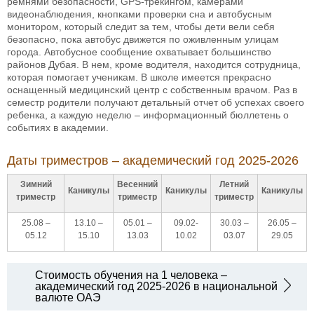
ремнями безопасности, GPS-трекингом, камерами
видеонаблюдения, кнопками проверки сна и автобусным
монитором, который следит за тем, чтобы дети вели себя
безопасно, пока автобус движется по оживленным улицам
города. Автобусное сообщение охватывает большинство
районов Дубая. В нем, кроме водителя, находится сотрудница,
которая помогает ученикам. В школе имеется прекрасно
оснащенный медицинский центр с собственным врачом. Раз в
семестр родители получают детальный отчет об успехах своего
ребенка, а каждую неделю – информационный бюллетень о
событиях в академии.
Даты триместров – академический год 2025-2026
Зимний
Весенний
Летний
Каникулы
Каникулы
Каникулы
триместр
триместр
триместр
25.08 –
13.10 –
05.01 –
09.02-
30.03 –
26.05 –
05.12
15.10
13.03
10.02
03.07
29.05
Стоимость обучения на 1 человека –
академический год 2025-2026 в национальной
валюте ОАЭ