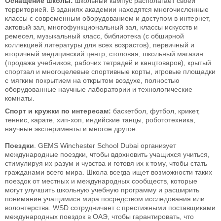
Оснащение школы:
школьный кампус располагает своей
территорией. В зданиях академии находятся многочисленные
классы с современным оборудованием и доступом в интернет,
актовый зал, многофункциональный зал, классы искусств и
ремесел, музыкальный класс, библиотека (с обширной
коллекцией литературы для всех возрастов), первичный и
вторичный медицинский центр, столовая, школьный магазин
(продажа учебников, рабочих тетрадей и канцтоваров), крытый
спортзал и многоцелевые спортивные корты, игровые площадки
с мягким покрытием на открытом воздухе, полностью
оборудованные научные лаборатории и технологические
комнаты.
Спорт и кружки по интересам:
баскетбол, футбол, крикет,
теннис, карате, хип-хоп, индийские танцы, робототехника,
научные эксперименты и многое другое.
Поездки
. GEMS Winchester School Dubai организует
международные поездки, чтобы вдохновить учащихся учиться,
стимулируя их разум и чувства и готовя их к тому, чтобы стать
гражданами всего мира. Школа всегда ищет возможности таких
поездок от местных и международных сообществ, которые
могут улучшить школьную учебную программу и расширить
понимание учащимися мира посредством исследования или
волонтерства. WSD сотрудничает с престижными поставщиками
международных поездок в ОАЭ, чтобы гарантировать, что