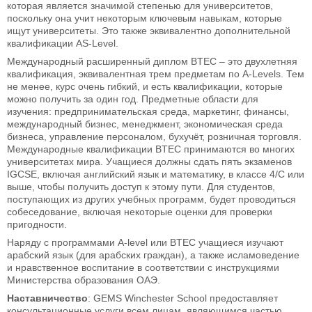
которая является значимой степенью для университетов,
поскольку она учит некоторым ключевым навыкам, которые
ищут университеты. Это также эквивалентно дополнительной
квалификации AS-Level.
Международный расширенный диплом BTEC – это двухлетняя
квалификация, эквивалентная трем предметам по A-Levels. Тем
не менее, курс очень гибкий, и есть квалификации, которые
можно получить за один год. Предметные области для
изучения: предпринимательская среда, маркетинг, финансы,
международный бизнес, менеджмент, экономическая среда
бизнеса, управление персоналом, бухучёт, розничная торговля.
Международные квалификации BTEC принимаются во многих
университетах мира. Учащиеся должны сдать пять экзаменов
IGCSE, включая английский язык и математику, в классе 4/C или
выше, чтобы получить доступ к этому пути. Для студентов,
поступающих из других учебных программ, будет проводиться
собеседование, включая некоторые оценки для проверки
пригодности.
Наряду с программами A-level или BTEC учащиеся изучают
арабский язык (для арабских граждан), а также исламоведение
и нравственное воспитание в соответствии с инструкциями
Министерства образования ОАЭ.
Наставничество
: GEMS Winchester School предоставляет
консультационные услуги всем лицам, являющимся частью