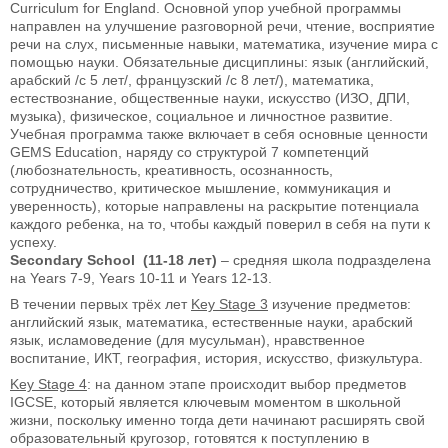
Curriculum for England. Основной упор учебной программы
направлен на улучшение разговорной речи, чтение, восприятие
речи на слух, письменные навыки, математика, изучение мира с
помощью науки. Обязательные дисциплины: язык (английский,
арабский /с 5 лет/, французский /с 8 лет/), математика,
естествознание, общественные науки, искусство (ИЗО, ДПИ,
музыка), физическое, социальное и личностное развитие.
Учебная программа также включает в себя основные ценности
GEMS Education, наряду со структурой 7 компетенций
(любознательность, креативность, осознанность,
сотрудничество, критическое мышление, коммуникация и
уверенность), которые направлены на раскрытие потенциала
каждого ребенка, на то, чтобы каждый поверил в себя на пути к
успеху.
Secondary School (11-18 лет)
– средняя школа подразделена
на Years 7-9, Years 10-11 и Years 12-13.
В течении первых трёх лет
Key Stage 3
изучение предметов:
английский язык, математика, естественные науки, арабский
язык, исламоведение (для мусульман), нравственное
воспитание, ИКТ, география, история, искусство, физкультура.
Key Stage 4
: на данном этапе происходит выбор предметов
IGCSE, который является ключевым моментом в школьной
жизни, поскольку именно тогда дети начинают расширять свой
образовательный кругозор, готовятся к поступлению в