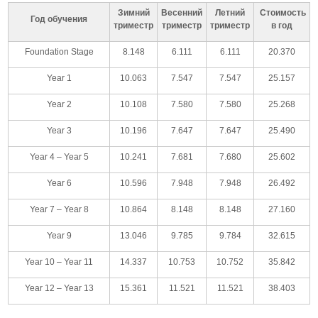
Зимний
Весенний
Летний
Стоимость
Год обучения
триместр
триместр
триместр
в год
Foundation Stage
8.148
6.111
6.111
20.370
Year 1
10.063
7.547
7.547
25.157
Year 2
10.108
7.580
7.580
25.268
Year 3
10.196
7.647
7.647
25.490
Year 4 – Year 5
10.241
7.681
7.680
25.602
Year 6
10.596
7.948
7.948
26.492
Year 7 – Year 8
10.864
8.148
8.148
27.160
Year 9
13.046
9.785
9.784
32.615
Year 10 – Year 11
14.337
10.753
10.752
35.842
Year 12 – Year 13
15.361
11.521
11.521
38.403