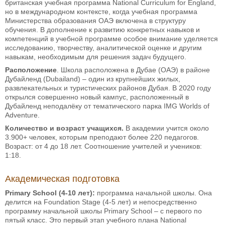
британская учебная программа National Curriculum for England,
но в международном контексте, когда учебная программа
Министерства образования ОАЭ включена в структуру
обучения. В дополнение к развитию конкретных навыков и
компетенций в учебной программе особое внимание уделяется
исследованию, творчеству, аналитической оценке и другим
навыкам, необходимым для решения задач будущего.
Расположение
. Школа расположена в Дубае (ОАЭ) в районе
Дубайленд (Dubailand) – один из крупнейших жилых,
развлекательных и туристических районов Дубая. В 2020 году
открылся совершенно новый кампус, расположенный в
Дубайленд неподалёку от тематического парка IMG Worlds of
Adventure.
Количество и возраст учащихся.
В академии учится около
3.900+ человек, которым преподают более 220 педагогов.
Возраст: от 4 до 18 лет. Соотношение учителей и учеников:
1:18.
Академическая подготовка
Primary School (4-10 лет):
программа начальной школы. Она
делится на Foundation Stage (4-5 лет) и непосредственно
программу начальной школы Primary School – с первого по
пятый класс. Это первый этап учебного плана National