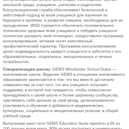
школьной среды: учащимся, учителям и родителям.
Консультационная служба обеспечивает безопасный и
заботливый подход ко всем учащимся для изучения их
барьеров и проблем, и развития навыков, необходимых для их
преодоления. WSD стремится обеспечить положительное
психическое здоровье всем учащимся и побудить учащихся
полностью раскрыть свой потенциал, предоставляя программу
консультирования, которая носит комплексный,
профилактический характер. Программа консультирования
ценит индивидуальность каждого учащегося и заботится о его
образовательных, социальных, эмоциональных и личных
потребностях.
Специализация школы
: GEMS Winchester School Dubai —
инклюзивная школа. Видение GEMS в отношении инклюзивного
образования заключается в том, что мы вместе достигаем
совершенства за счет того, что все учащиеся получают
поддержку, в которой они нуждаются, чтобы осмысленно
принадлежать к своей школе и более широкому сообществу,
чувствовать себя ценным за свой вклад, целенаправленно
участвовать в обучении и добиваться академических,
культурных, социальных и эмоциональных успехов. в общей
учебной среде.
Выпускники школ сети GEMS Education были приняты в 66 из
100 лучших вузов мира. 90% из них поступают в университеты