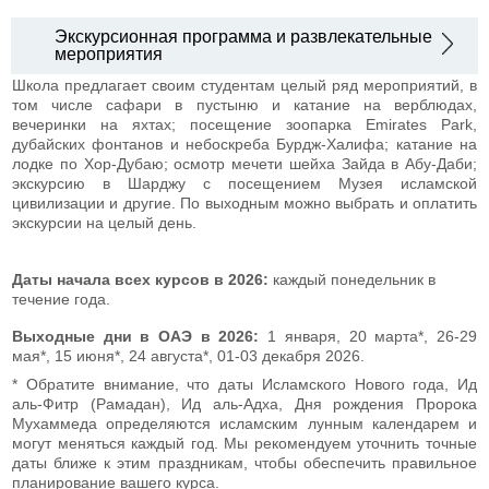
Экскурсионная программа и развлекательные
мероприятия
Школа предлагает своим студентам целый ряд мероприятий, в
том числе сафари в пустыню и катание на верблюдах,
вечеринки на яхтах; посещение зоопарка Emirates Park,
дубайских фонтанов и небоскреба Бурдж-Халифа; катание на
лодке по Хор-Дубаю; осмотр мечети шейха Зайда в Абу-Даби;
экскурсию в Шарджу с посещением Музея исламской
цивилизации и другие. По выходным можно выбрать и оплатить
экскурсии на целый день.
Даты начала всех курсов в 2026:
каждый понедельник в
течение года.
Выходные дни в ОАЭ в 2026:
1 января, 20 марта*, 26-29
мая*, 15 июня*, 24 августа*, 01-03 декабря 2026.
* Обратите внимание, что даты Исламского Нового года, Ид
аль-Фитр (Рамадан), Ид аль-Адха, Дня рождения Пророка
Мухаммеда определяются исламским лунным календарем и
могут меняться каждый год. Мы рекомендуем уточнить точные
даты ближе к этим праздникам, чтобы обеспечить правильное
планирование вашего курса.