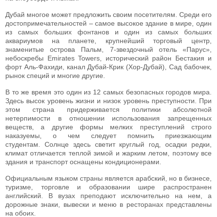
Дубай многое может предложить своим посетителям. Среди его
достопримечательностей – самое высокое здание в мире, один
из самых больших фонтанов и один из самых больших
аквариумов на планете, крупнейший торговый центр,
знаменитые острова Пальм, 7-звездочный отель «Парус»,
небоскребы Emirates Towers, исторический район Бестакия и
форт Аль-Фахиди, канал Дубай-Крик (Хор-Дубай), Сад бабочек,
рынок специй и многие другие.
В то же время это один из 12 самых безопасных городов мира.
Здесь высок уровень жизни и низок уровень преступности. При
этом страна придерживается политики абсолютной
нетерпимости в отношении использования запрещенных
веществ, а другие формы мелких преступлений строго
наказуемы, о чем следует помнить приезжающим
студентам. Солнце здесь светит круглый год, осадки редки,
климат отличается теплой зимой и жарким летом, поэтому все
здания и транспорт оснащены кондиционерами.
Официальным языком страны является арабский, но в бизнесе,
туризме, торговле и образовании шире распространен
английский. В вузах преподают исключительно на нем, а
дорожные знаки, вывески и меню в ресторанах представлены
на обоих.