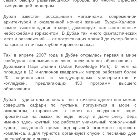
выступающий пионером.
Дубай известен роскошными магазинами, современной
архитектурой и оживленной ночной жизнью. Бурдж-Халифа,
самое высокое здание в мире, доминирует над заполненным
небоскребами горизонтом. В Дубае так много фантастических
мест и развлечений — от потрясающих пляжей до супер-баров
на крыше и ночных клубов мирового класса.
Так, в апреле 2007 года в Дубае открылась первая в мире
свободная экономическая зона, посвященная образованию –
Дубайский Парк Знаний (Dubai Knowledge Park). В нем на
площади в 12 миллионов квадратных метров работают более
20 национальных и международных университетов и
колледжей, предлагающих 450 программ высшего
образования.
Дубай – удивительное место, где в течение одного дня можно
совершить сафари по пустыне, погрузиться в море с
аквалангом, отправиться в полет на воздушном шаре,
прокатиться на лыжах по воде, песку, и даже снегу. Ведь
именно здесь круглый год работает уникальный горнолыжный
курорт, созданный прямо под крышей огромного торгового
комплекса, а для туристов организуют спуски с песчаных дюн
на сноуборде и лыжах.