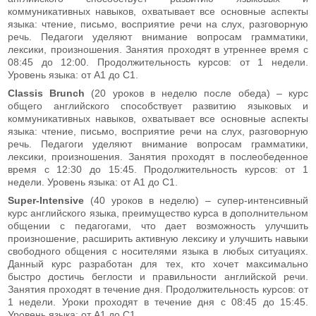
коммуникативных навыков, охватывает все основные аспекты
языка: чтение, письмо, восприятие речи на слух, разговорную
речь. Педагоги уделяют внимание вопросам грамматики,
лексики, произношения. Занятия проходят в утреннее время с
08:45 до 12:00. Продолжительность курсов: от 1 недели.
Уровень языка: от А1 до С1.
Classis
Brunch
(20 уроков в неделю после обеда) – курс
общего английского способствует развитию языковых и
коммуникативных навыков, охватывает все основные аспекты
языка: чтение, письмо, восприятие речи на слух, разговорную
речь. Педагоги уделяют внимание вопросам грамматики,
лексики, произношения. Занятия проходят в послеобеденное
время с 12:30 до 15:45. Продолжительность курсов: от 1
недели. Уровень языка: от А1 до С1.
Super-Intensive
(40 уроков в неделю) – супер-интенсивный
курс английского языка, преимущество курса в дополнительном
общении с педагогами, что дает возможность улучшить
произношение, расширить активную лексику и улучшить навыки
свободного общения с носителями языка в любых ситуациях.
Данный курс разработан для тех, кто хочет максимально
быстро достичь беглости и правильности английской речи.
Занятия проходят в течение дня. Продолжительность курсов: от
1 недели. Уроки проходят в течение дня с 08:45 до 15:45.
Уровень языка: от А1 до С1.