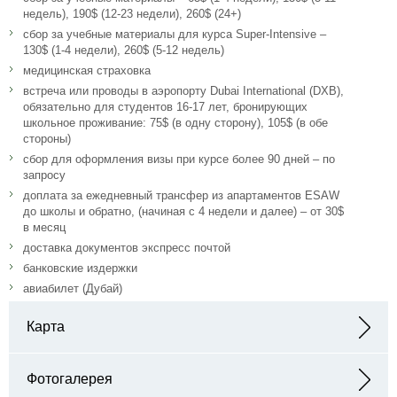
недель), 190$ (12-23 недели), 260$ (24+)
сбор за учебные материалы для курса Super-Intensive –
130$ (1-4 недели), 260$ (5-12 недель)
медицинская страховка
встреча или проводы в аэропорту Dubai International (DXB),
обязательно для студентов 16-17 лет, бронирующих
школьное проживание: 75$ (в одну сторону), 105$ (в обе
стороны)
сбор для оформления визы при курсе более 90 дней – по
запросу
доплата за ежедневный трансфер из апартаментов ESAW
до школы и обратно, (начиная с 4 недели и далее) – от 30$
в месяц
доставка документов экспресс почтой
банковские издержки
авиабилет (Дубай)
Карта
Адрес: Dubai - Block 5, Dubai Knowledge Park (DKP), Al Sufouh 2,
Dubai, UAE
Фотогалерея