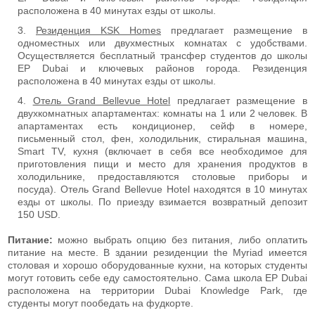
расположена в 40 минутах езды от школы.
Резиденция KSK Homes
предлагает размещение в
одноместных или двухместных комнатах с удобствами.
Осуществляется бесплатный трансфер студентов до школы
EP Dubai и ключевых районов города. Резиденция
расположена в 40 минутах езды от школы.
Отель Grand Bellevue Hotel
предлагает размещение в
двухкомнатных апартаментах: комнаты на 1 или 2 человек. В
апартаментах есть кондиционер, сейф в номере,
письменный стол, фен, холодильник, стиральная машина,
Smart TV, кухня (включает в себя все необходимое для
приготовления пищи и место для хранения продуктов в
холодильнике, предоставляются столовые приборы и
посуда). Отель Grand Bellevue Hotel находятся в 10 минутах
езды от школы. По приезду взимается возвратный депозит
150 USD.
Питание:
можно выбрать опцию без питания, либо оплатить
питание на месте. В здании резиденции the Myriad имеется
столовая и хорошо оборудованные кухни, на которых студенты
могут готовить себе еду самостоятельно. Сама школа EP Dubai
расположена на территории Dubai Knowledge Park, где
студенты могут пообедать на фудкорте.