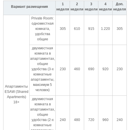
1
2
3
4
Доп.
Вариант размещения
неделя
недели
недели
недели
неделя
Private Room:
одноместная
комната,
305
610
915
1.220
305
удобства
общие
двухместная
комната в
апартаментах,
общие
удобства (3-х
230
460
690
920
230
комнатные
апартаменты,
максимум 5
Апартаменты
человек)
ESAW (Shared
Apartments)
двухместная
18+
комната в
апартаментах,
общие
удобства (2-х
240
480
720
960
240
комнатные