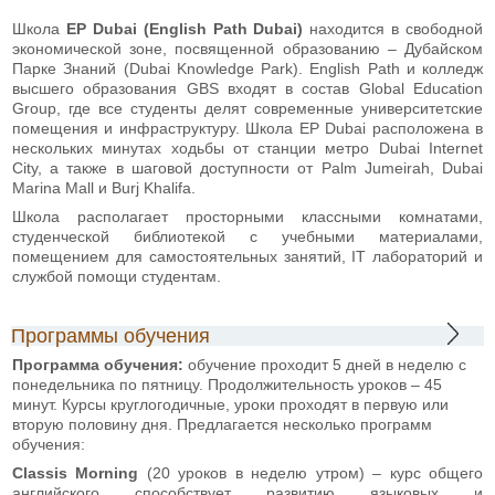
Школа
EP Dubai (English Path Dubai)
находится в свободной
экономической зоне, посвященной образованию – Дубайском
Парке Знаний (Dubai Knowledge Park). English Path и колледж
высшего образования GBS входят в состав Global Education
Group, где все студенты делят современные университетские
помещения и инфраструктуру. Школа EP Dubai расположена в
нескольких минутах ходьбы от станции метро Dubai Internet
City, а также в шаговой доступности от Palm Jumeirah, Dubai
Marina Mall и Burj Khalifa.
Школа располагает просторными классными комнатами,
студенческой библиотекой с учебными материалами,
помещением для самостоятельных занятий, IT лабораторий и
службой помощи студентам.
Программы обучения
Программа обучения:
обучение проходит 5 дней в неделю с
понедельника по пятницу. Продолжительность уроков – 45
минут. Курсы круглогодичные, уроки проходят в первую или
вторую половину дня. Предлагается несколько программ
обучения:
Classis Morning
(20 уроков в неделю утром) – курс общего
английского способствует развитию языковых и