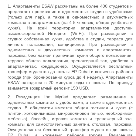
Апартаменты ESAW
рассчитаны на более 400 студентов и
предлагает проживание в одноместных студио с удобствами
(только для пар), а также в одноместных и двухместных
комнатах в апартаментах (на 4-5 человек, общие удобства и
кухня). На всей территории апартаментов доступен
высокоскоростной Интернет (Wi-Fi). При размещении в
студио: собственная кухня, удобства в студии, терраса для
личного пользования, кондиционер. При размещении в
одноместных и двухместных комнатах в апартаментах:
парковка, бесплатная прачечная, кухня общего пользования,
терраса общего пользования, тренажерный зал, удобства в
апартаментах, кондиционер. Осуществляется бесплатный
трансфер студентов до школы EP Dubai и ключевых районов
города (при бронировании курса до 4 недель). Апартаменты
ESAW находятся в 20 минутах езды от школы. По приезду
взимается возвратный депозит 150 USD.
Резиденция the Myriad
предлагает размещение в
одноместных комнатах с удобствами, а также в одноместных
студио. В общежитии имеется общая гостиная и кухня (с
плитой, холодильником, микроволновой печью, необходимой
мебелью), бассейн, игровая комната и тренажерный зал,
комнаты для самостоятельных занятий, столовая, парковка.
Осуществляется бесплатный трансфер студентов до школы
EP Dubai и ключевых районов города. Резиденция