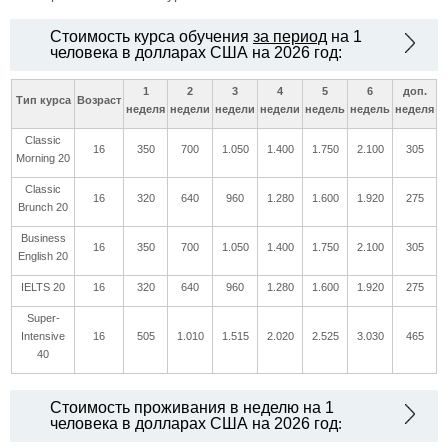
Стоимость курса обучения
за период
на 1
человека в долларах США на 2026 год:
1
2
3
4
5
6
доп.
Тип курса
Возраст
неделя
недели
недели
недели
недель
недель
неделя
Classic
16
350
700
1.050
1.400
1.750
2.100
305
Morning 20
Classic
16
320
640
960
1.280
1.600
1.920
275
Brunch 20
Business
16
350
700
1.050
1.400
1.750
2.100
305
English 20
IELTS 20
16
320
640
960
1.280
1.600
1.920
275
Super-
Intensive
16
505
1.010
1.515
2.020
2.525
3.030
465
40
Стоимость проживания в неделю на 1
человека в долларах США на 2026 год
: