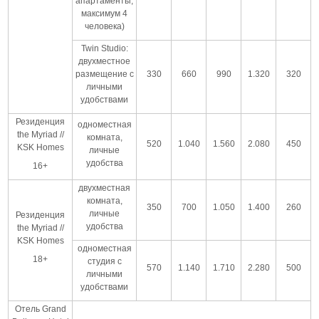
апартаменты,
максимум 4
человека)
Twin Studio:
двухместное
размещение с
330
660
990
1.320
320
личными
удобствами
Резиденция
одноместная
the Myriad //
комната,
520
1.040
1.560
2.080
450
KSK Homes
личные
удобства
16+
двухместная
комната,
350
700
1.050
1.400
260
личные
Резиденция
удобства
the Myriad //
KSK Homes
одноместная
18+
студия с
570
1.140
1.710
2.280
500
личными
удобствами
Отель Grand