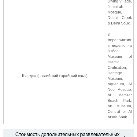
Diving Village,
Jumeirah
Mosque,
Dubai Creek
& Deira Souk.
3
мероприятия
в неделю на
выбор:
Museum of
Islamic
Civilisation,
Heritage
Шарджа (английский / арабский язык)
Museum,
Aquarium, Al
Noor Mosque,
Al Mamzar
Beach Park,
Art Museum,
Central or Al
Arsah Souk.
Стоимость дополнительных развлекательных