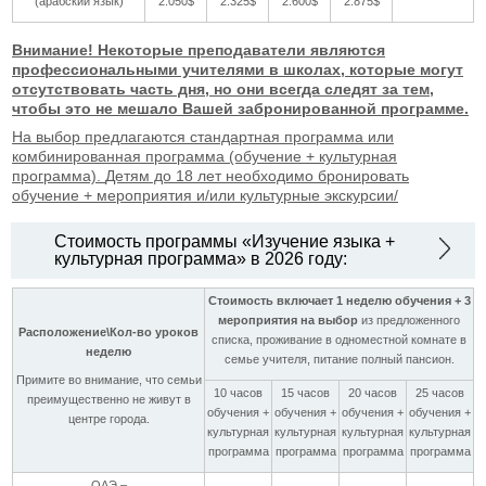
(арабский язык)
2.050$
2.325$
2.600$
2.875$
Внимание! Некоторые преподаватели являются
профессиональными учителями в школах, которые могут
отсутствовать часть дня, но они всегда следят за тем,
чтобы это не мешало Вашей забронированной программе.
На выбор предлагаются стандартная программа или
комбинированная программа (обучение + культурная
программа).
Детям до 18 лет необходимо бронировать
обучение + мероприятия и/или культурные экскурсии/
Стоимость программы «Изучение языка +
культурная программа» в 2026 году:
Стоимость включает 1 неделю обучения + 3
мероприятия на выбор
из предложенного
Расположение\Кол-во уроков
списка, проживание в одноместной комнате в
неделю
семье учителя, питание полный пансион.
Примите во внимание, что семьи
10 часов
15 часов
20 часов
25 часов
преимущественно не живут в
обучения +
обучения +
обучения +
обучения +
центре города.
культурная
культурная
культурная
культурная
программа
программа
программа
программа
ОАЭ –