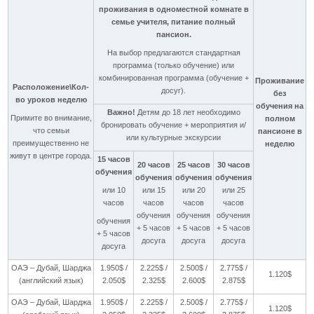
проживания в одноместной комнате в
семье учителя, питание полный
пансион.
На выбор предлагаются стандартная
программа (только обучение) или
комбинированная программа (обучение +
Проживание
Расположение\Кол-
досуг).
без
во уроков неделю
обучения на
Важно!
Детям до 18 лет необходимо
Примите во внимание,
полном
бронировать обучение + мероприятия и/
что семьи
пансионе в
или культурные экскурсии
преимущественно не
неделю
живут в центре города.
15 часов
20 часов
25 часов
30 часов
обучения
обучения
обучения
обучения
или 10
или 15
или 20
или 25
часов
часов
часов
часов
обучения
обучения
обучения
обучения
+ 5 часов
+ 5 часов
+ 5 часов
+ 5 часов
досуга
досуга
досуга
досуга
ОАЭ – Дубай, Шарджа
1.950$ /
2.225$ /
2.500$ /
2.775$ /
1.120$
(английский язык)
2.050$
2.325$
2.600$
2.875$
ОАЭ – Дубай, Шарджа
1.950$ /
2.225$ /
2.500$ /
2.775$ /
1.120$