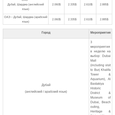
Дубай, Шарджа (английский
2.060$
2.335$
2.610$
2.885$
язык)
ОАЭ – Дубай, Шарджа (арабский
2.060$
2.335$
2.610$
2.885$
язык)
Город
Мероприятия
3
мероприятия
в неделю на
выбор: Dubai
Mall
(including visit
to Burj Khalifa
Tower &
Aquarium), Al
Bastakiya
Дубай
Historic
(английский / арабский язык)
District &
Museum of
Dubai, Beach
outing,
Heritage &