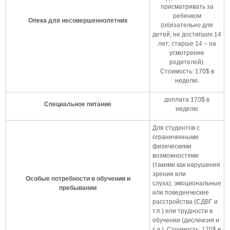
присматривать за
ребенком
Опека для несовершеннолетних
(обязательно для
детей, не достигших 14
лет; старше 14 – на
усмотрение
родителей).
Стоимость: 170$ в
неделю.
доплата 170$ в
Специальное питание
неделю
Для студентов с
ограниченными
физическими
возможностями
(такими как нарушения
зрения или
Особые потребности в обучении и
слуха),
эмоциональные
пребывании
или поведенческие
расстройства (СДВГ и
т.п.) или трудности в
обучении (дислексия и
т.д.). Стоимость: 170$ в