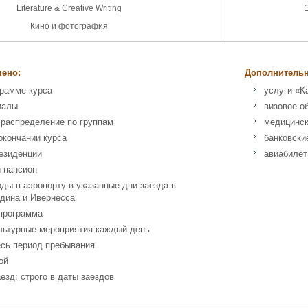
Literature & Creative Writing
Кино и фотография
чено:
Дополнительн
грамме курса
услуги «К
иалы
визовое о
 распределение по группам
медицинск
окончании курса
банковски
езиденции
авиабилет
 пансион
оды в аэропорту в указанные дни заезда в
дина и Ивернесса
 программа
льтурные мероприятия каждый день
есь период пребывания
ой
езд: строго в даты заездов
n School Elgin Moray IV30 5RF