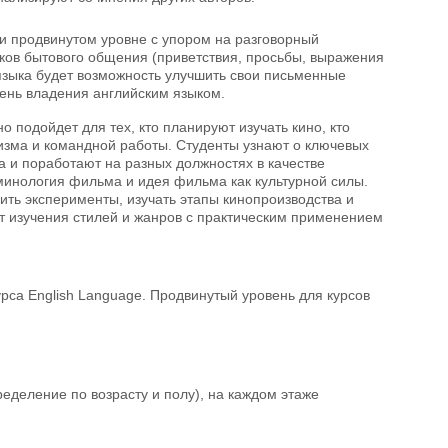
и продвинутом уровне с упором на разговорный
ков бытового общения (приветствия, просьбы, выражения
 языка будет возможность улучшить свои письменные
вень владения английским языком.
о подойдет для тех, кто планируют изучать кино, кто
изма и командной работы. Студенты узнают о ключевых
 и поработают на разных должностях в качестве
минология фильма и идея фильма как культурной силы.
ить эксперименты, изучать этапы кинопроизводства и
нт изучения стилей и жанров с практическим применением
рса English Language. Продвинутый уровень для курсов
еделение по возрасту и полу), на каждом этаже