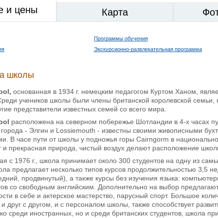
е и цены
Карта
Фо
Программы обучения
ия
Экскурсионно-развлекательная программа
ка школы
ool,
основанная в 1934 г. немецким педагогом Куртом Ханом, явля
Среди учеников школы были члены британской королевской семьи, 
угие представители известных семей со всего мира.
ool
расположена на северном побережье Шотландии в 4-х часах пу
города - Элгин и Lossiemouth - известны своими живописными бу
. В часе пути от школы у подножья горы Cairngorm в национально
 и прекрасная природа, чистый воздух делают расположение школ
ая с 1976 г., школа принимает около 300 студентов на одну из са
ола предлагает несколько типов курсов продолжительностью 3,5 не
дний, продвинутый), а также курсы без изучения языка: компьютер
тов со свободным английским. Дополнительно на выбор предлагаютс
сти в себе и актерское мастерство, парусный спорт. Большое кол
и друг с другом, и с персоналом школы, также способствует разви
ко среди иностранных, но и среди британских студентов, школа п