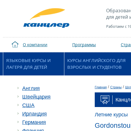
Образован
для детей 
Работаем с 1
О компании
Программы
Стр
ЯЗЫКОВЫЕ КУРСЫ И
КУРСЫ АНГЛИЙСКОГО ДЛЯ
ЛАГЕРЯ ДЛЯ ДЕТЕЙ
ВЗРОСЛЫХ И СТУДЕНТОВ
/
/
Англия
Главная
Страны
Шот
Швейцария
Канцл
США
Ирландия
Летние курсы
Германия
Gordonstou
Франция