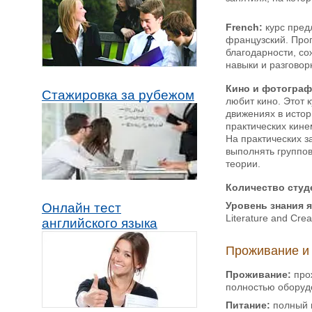
French:
курс пред
французский. Про
благодарности, со
навыки и разговор
Кино и фотограф
Стажировка за рубежом
любит кино. Этот 
движениях в истор
практических кине
На практических з
выполнять группов
теории.
Количество студе
Уровень знания 
Онлайн тест
Literature and Cre
английского языка
Проживание и
Проживание:
прож
полностью оборуд
Питание:
полный п