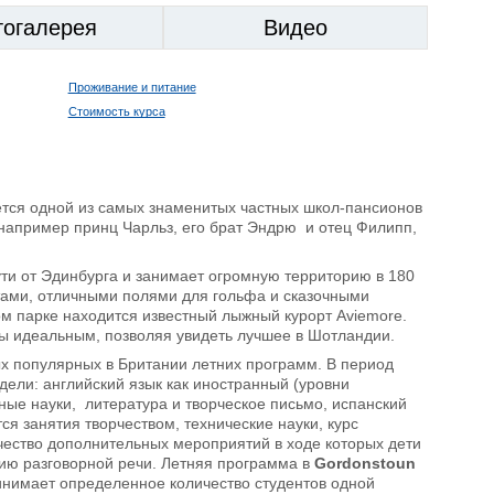
тогалерея
Видео
Проживание и питание
Стоимость курса
ется одной из самых знаменитых частных школ-пансионов
например принц Чарльз, его брат Эндрю и отец Филипп,
ти от Эдинбурга и занимает огромную территорию в 180
хтами, отличными полями для гольфа и сказочными
м парке находится известный лыжный курорт Aviemore.
ы идеальным, позволяя увидеть лучшее в Шотландии.
мых популярных в Британии летних программ. В период
дели: английский язык как иностранный (уровни
ные науки, литература и творческое письмо, испанский
я занятия творчеством, технические науки, курс
ичество дополнительных мероприятий в ходе которых дети
тию разговорной речи. Летняя программа в
Gordonstoun
ринимает определенное количество студентов одной