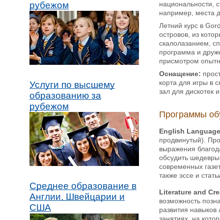
национальности, 
рубежом
например, места д
Летний курс в Gor
островов, из кото
скалолазанием, сп
программа и друже
присмотром опытны
Оснащение:
прос
корта для игры в 
Услуги по высшему
зал для дискотек и
образованию за
рубежом
Программы об
English Language
продвинутый). Про
выражения благода
обсудить шедевры 
современных газет
также эссе и стат
Среднее образование в
Literature and Cre
Англии, Швейцарии и
возможность позна
США
развития навыков 
занятиях, на кото