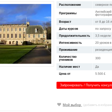
Расположение
северное 
Английский 
Программы
фотографи
Возраст
от 8 до 16 
Даты курсов
по запросу
Продолжительность
3,5 недели
Интенсивность
20 уроков 
Проживание
резиденци
Количество
300
учеников
Наличие мест
Да
Цена от
5.500 £
Забронировать / Получить консу
Мой выбор
(добавить в избран