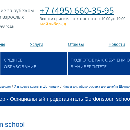
+7 (495) 660-35-95
ие за рубежом
и взрослых
Звонки принимаются с пн по пт с 10:00 до 19:00
Мой выбор (
0
)
993 года
аны
Услуги
Отзывы
Новости
СРЕДНЕЕ
ПОДГОТОВКА К ОБУЧЕНИЮ
ОБРАЗОВАНИЕ
В УНИВЕРСИТЕТЕ
/
/
ландия
Языковые курсы в Шотландии
Курсы английского языка для детей в Шотла
ер - Официальный представитель Gordonstoun school
n school