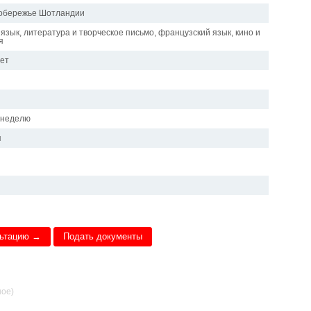
побережье Шотландии
язык, литература и творческое письмо, французский язык, кино и
я
лет
в неделю
я
льтацию →
Подать документы
ное)