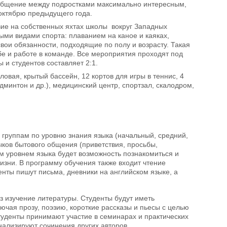
 общение между подростками максимально интересным,
 октябрю предыдущего года.
вие на собственных яхтах школы вокруг Западных
ными видами спорта: плаванием на каное и каяках,
вои обязанности, подходящие по полу и возрасту. Такая
е и работе в команде. Все мероприятия проходят под
и студентов составляет 2:1.
овая, крытый бассейн, 12 кортов для игры в теннис, 4
дминтон и др.), медицинский центр, спортзал, скалодром,
 группам по уровню знания языка (начальный, средний,
ков бытового общения (приветствия, просьбы,
им уровнем языка будет возможность познакомиться и
изни. В программу обучения также входит чтение
енты пишут письма, дневники на английском языке, а
з изучение литературы. Студенты будут иметь
чая прозу, поэзию, короткие рассказы и пьесы с целью
студенты принимают участие в семинарах и практических
анализируют сочинения других авторов.