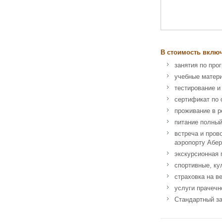
В стоимость вклю
занятия по про
учебные матер
тестирование и
сертификат по 
проживание в р
питание полный
встреча и пров
аэропорту Абер
экскурсионная
спортивные, ку
страховка на в
услуги прачечн
Стандартный за
Адрес: Gordonstou