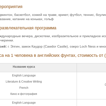
ероприятия
минтон, баскетбол, хоккей на траве, крикет, футбол, теннис, боули
азание, катание на коньках, гольф
развлекательная программа
дународные вечера, дискотеки, изобразительное и прикладное иск
ечеринки.
сий:
г. Элгин, замок Каудор (Cawdor Castle), озеро Loch Ness и мно
а на 1 человека в английских фунтах, стоимость от (
Название курса
English Language
Literature & Creative Writing
French
Кино и фотография
English Language