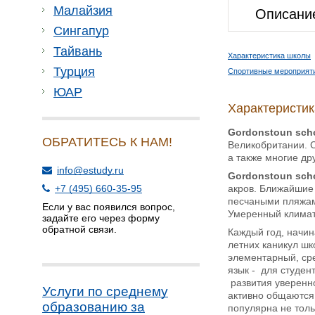
Малайзия
Описани
Сингапур
Тайвань
Характеристика школы
Турция
Спортивные мероприят
ЮАР
Характеристи
Gordonstoun
sch
ОБРАТИТЕСЬ К НАМ!
Великобритании. 
а также многие др
info@estudy.ru
Gordonstoun
sch
акров. Ближайшие 
+7 (495) 660-35-95
песчаными пляжами
Если у вас появился вопрос,
Умеренный климат
задайте его через форму
обратной связи.
Каждый год, начин
летних каникул шк
элементарный, сре
язык - для студен
развития уверенно
Услуги по среднему
активно общаются 
образованию за
популярна не толь