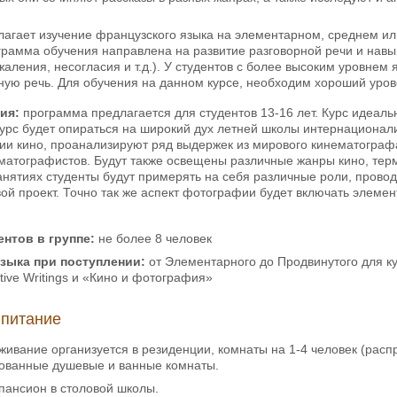
лагает изучение французского языка на элементарном, среднем ил
грамма обучения направлена на развитие разговорной речи и навы
жаления, несогласия и т.д.). У студентов с более высоким уровнем
ную речь. Для обучения на данном курсе, необходим хороший уро
ия:
программа предлагается для студентов 13-16 лет. Курс идеальн
курс будет опираться на широкий дух летней школы интернационал
ии кино, проанализируют ряд выдержек из мирового кинематографа
матографистов. Будут также освещены различные жанры кино, тер
анятиях студенты будут примерять на себя различные роли, провод
ой проект. Точно так же аспект фотографии будет включать элеме
нтов в группе:
не более 8 человек
языка при поступлении:
от Элементарного до Продвинутого для ку
ative Writings и «Кино и фотография»
 питание
ивание организуется в резиденции, комнаты на 1-4 человек (распр
ованные душевые и ванные комнаты.
ансион в столовой школы.