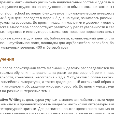
стремясь максимально расширить национальный состав и сделать
ля русских студентов на следующее лето обычно заканчиваются к
donstoun school включает 6-ти дневное приключенческое путешест
рых 3 дня дети проводят в море и 3 дня на суше, занимаясь различ
уском на веревках. Во время плавания мальчики и девочки имеют с
ская атмосфера способствуют развитию у ребят уверенности в себ
х педагогов и инструкторов школы, соотношение персонала школы 
торные комнаты для занятий, библиотека, компьютерный центр, стол
сквош, футбольное поле, площадки для игр(баскетбол, волейбол, ба
 культурных вечеров, 400 м беговой трек
учения
:
после прохождения теста мальчики и девочки распределяются по
грамма обучения направлена на развитие разговорной речи и навы
рности, сожаления, несогласия и т.д.). У студентов с более высок
английской литературы, а также традиционный английский образ ж
 и журналов и обсуждение мировых новостей. Во время курса студ
ьи на разные интересные темы.
ative Writings:
цель курса улучшить знание английского языка чере
комиться и проанализировать шедевры английской литературы вклю
литературной критики. Для развития навыков креативного письма 
рых они сочиняют рассказы в разных жанрах, а также исследуют и 