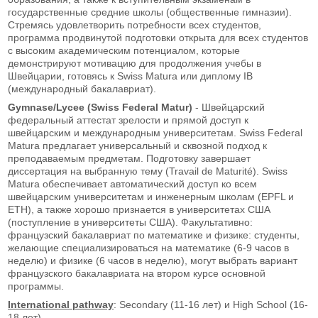
государственные средние школы (общественные гимназии).
Стремясь удовлетворить потребности всех студентов,
программа продвинутой подготовки открыта для всех студентов
с высоким академическим потенциалом, которые
демонстрируют мотивацию для продолжения учебы в
Швейцарии, готовясь к Swiss Matura или диплому IB
(международный бакалавриат).
Gymnase/Lycee (Swiss Federal Matur)
- Швейцарский
федеральный аттестат зрелости и прямой доступ к
швейцарским и международным университетам. Swiss Federal
Matura предлагает универсальный и сквозной подход к
преподаваемым предметам. Подготовку завершает
диссертация на выбранную тему (Travail de Maturité). Swiss
Matura обеспечивает автоматический доступ ко всем
швейцарским университетам и инженерным школам (EPFL и
ETH), а также хорошо признается в университетах США
(поступление в университеты США). Факультативно:
французский бакалавриат по математике и физике: студенты,
желающие специализироваться на математике (6-9 часов в
неделю) и физике (6 часов в неделю), могут выбрать вариант
французского бакалавриата на втором курсе основной
программы.
International pathway
: Secondary (11-16 лет) и High School (16-
18 лет).