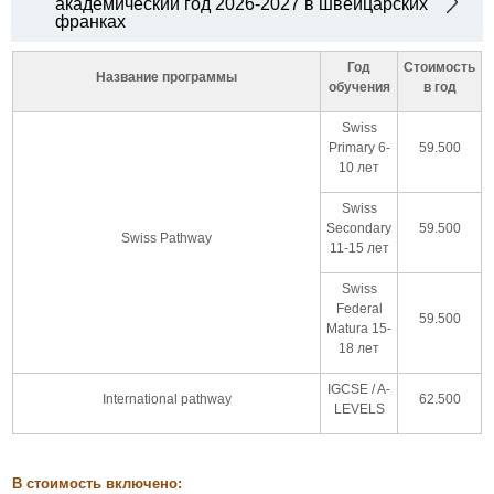
академический год 2026-2027 в швейцарских
франках
Год
Стоимость
Название программы
обучения
в год
Swiss
Primary 6-
59.500
10 лет
Swiss
Secondary
59.500
Swiss Pathway
11-15 лет
Swiss
Federal
59.500
Matura 15-
18 лет
IGCSE / A-
International pathway
62.500
LEVELS
В стоимость включено: