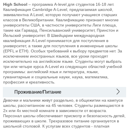
High School
– программа A-level для студентов 16-18 лет.
Квалификация Cambridge A-Level, предлагаемая школой,
эквивалентна A Level, которую получают учащиеся старших
классов в Великобритании. Квалификацию признают многие
университеты США, в частности университеты Лиги плюща,
такие как Гарвард, Пенсильванский университет, Принстон и
Йельский университет. В Швейцарии международная
квалификация A-Level принимается для поступления в
университет, а также для поступления в инженерные школы
(EPFL и ETH). Особых требований к выбору предметов нет. За
исключением иностранных языков, все уроки проходят
исключительно на английском языке. Студенты могут выбрать
три или четыре курса A-Level из следующих областей учебной
программы: английский язык и литература, языки,
гуманитарные и социальные науки, наука, математика,
профессия и креативность.
Проживание/Питание
Девочки и мальчики живут раздельно, в общежитии на кампусе
школы, рассчитанном на 45 человек. Студенты размещаются в
2х или 4х местной комнате в зависимости от возраста.
Персонал школы обеспечивает присмотр и безопасность детей,
проживающих в школе. Трехразовое питание организуется в
школьной столовой. К услугам всех студентов - платная