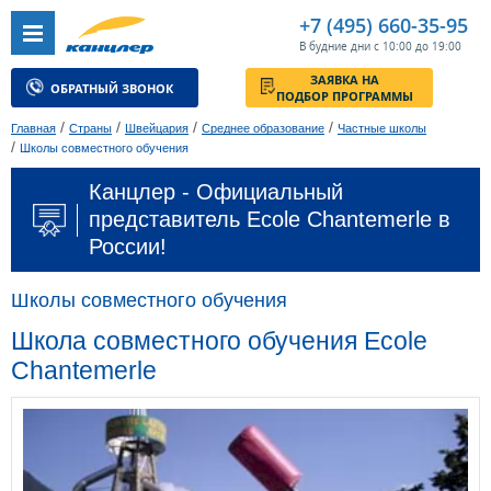
+7 (495) 660-35-95
В будние дни с 10:00 до 19:00
ЗАЯВКА НА
ОБРАТНЫЙ ЗВОНОК
ПОДБОР ПРОГРАММЫ
/
/
/
/
Главная
Страны
Швейцария
Среднее образование
Частные школы
/
Школы совместного обучения
Канцлер - Официальный
представитель Ecole Chantemerle в
России!
Школы совместного обучения
Школа совместного обучения Ecole
Chantemerle