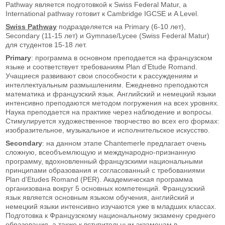
Pathway является подготовкой к Swiss Federal Matur, а
International pathway готовит к Cambridge IGCSE и A Level.
Swiss Pathway
подразделяется на Primary (6-10 лет),
Secondary (11-15 лет) и Gymnase/Lycee (Swiss Federal Matur)
для студентов 15-18 лет.
Primary
: программа в основном преподается на французском
языке и соответствует требованиям Plan d’Etude Romand.
Учащиеся развивают свои способности к рассуждениям и
интеллектуальным размышлениям. Ежедневно преподаются
математика и французский язык. Английский и немецкий языки
интенсивно преподаются методом погружения на всех уровнях.
Наука преподается на практике через наблюдение и вопросы.
Стимулируется художественное творчество во всех его формах:
изобразительное, музыкальное и исполнительское искусство.
Secondary
: на данном этапе Chantemerle предлагает очень
сложную, всеобъемлющую и международно-признанную
программу, вдохновленный французскими национальными
принципами образования и согласованный с требованиями
Plan d’Etudes Romand (PER). Академическая программа
организована вокруг 5 основных компетенций. Французский
язык является основным языком обучения, английский и
немецкий языки интенсивно изучаются уже в младших классах.
Подготовка к Французскому национальному экзамену среднего
образования, а также к вступительным экзаменам в