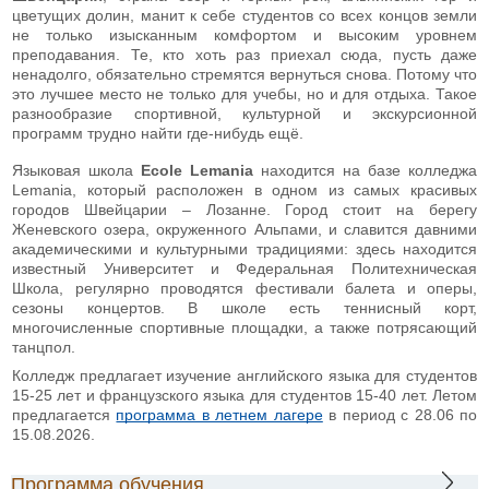
цветущих долин, манит к себе студентов со всех концов земли
не только изысканным комфортом и высоким уровнем
преподавания. Те, кто хоть раз приехал сюда, пусть даже
ненадолго, обязательно стремятся вернуться снова. Потому что
это лучшее место не только для учебы, но и для отдыха. Такое
разнообразие спортивной, культурной и экскурсионной
программ трудно найти где-нибудь ещё.
Языковая школа
Ecole Lemania
находится на базе колледжа
Lemania, который расположен в одном из самых красивых
городов Швейцарии – Лозанне. Город стоит на берегу
Женевского озера, окруженного Альпами, и славится давними
академическими и культурными традициями: здесь находится
известный Университет и Федеральная Политехническая
Школа, регулярно проводятся фестивали балета и оперы,
сезоны концертов. В школе есть теннисный корт,
многочисленные спортивные площадки, а также потрясающий
танцпол.
Колледж предлагает изучение английского языка для студентов
15-25 лет и французского языка для студентов 15-40 лет. Летом
предлагается
программа в летнем лагере
в период с 28.06 по
15.08.2026.
Программа обучения