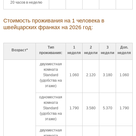
20 часов в неделю
Стоимость проживания на 1 человека в
швейцарских франках на 2026 год:
Тип
1
2
3
Доп.
Возраст*
проживания:
неделя
недели
недели
неделя
двухместная
комната
Standard
1.060
2.120
3.180
1.060
(удобства на
этаже)
одноместная
комната
Standard
1.790
3.580
5.370
1.790
(удобства на
этаже)
двухместная
комната