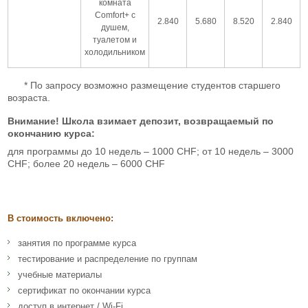
комната
Comfort+ с
2.840
5.680
8.520
2.840
душем,
туалетом и
холодильником
* По запросу возможно размещение студентов старшего
возраста.
Внимание! Школа взимает депозит, возвращаемый по
окончанию курса:
для программы до 10 недель – 1000 CHF; от 10 недель – 3000
CHF; более 20 недель – 6000 CHF
В стоимость включено:
занятия по программе курса
тестирование и распределение по группам
учебные материалы
сертификат по окончании курса
доступ в интернет / Wi-Fi