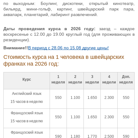
по выходным: Боулинг, дискотеки, открытый кинотеатр,
бильярд, мини-гольф, картинг, швейцарский парк пара,
аквапарк, планетарий, лабиринт развлечений.
Даты проведения курса в 2026 году:
заезд – каждое
воскресенье с 12.00 до 19.00 круглый год (для проживающих в
резиденции).
Внимание!!
В период с 28.06 по 15.08 другие цены!
Стоимость курса на 1 человека в швейцарских
франках на 2026 год:
1
2
3
4
Доп.
Курс
неделя
недели
недели
недели
неделя
Английский язык
550
1.100
1.650
2.300
550
15 часов в неделю
Французский язык
550
1.100
1.650
2.300
550
15 часов в неделю
Французский язык
590
1.180
1.770
2.500
590