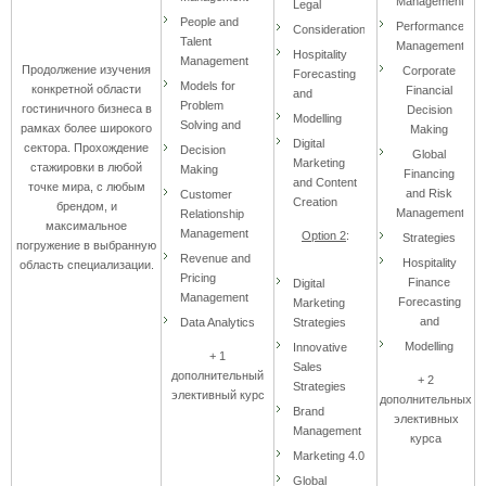
Management
Legal
People and
Performance
Considerations
Talent
Management
Hospitality
Management
Продолжение изучения
Corporate
Forecasting
Models for
конкретной области
Financial
and
Problem
гостиничного бизнеса в
Decision
Modelling
Solving and
рамках более широкого
Making
Digital
сектора. Прохождение
Decision
Global
Marketing
стажировки в любой
Making
Financing
and Content
точке мира, с любым
and Risk
Customer
Creation
брендом, и
Management
Relationship
максимальное
Management
Option 2
:
Strategies
погружение в выбранную
Revenue and
Hospitality
область специализации.
Pricing
Finance
Digital
Management
Forecasting
Marketing
and
Data Analytics
Strategies
Modelling
Innovative
+ 1
Sales
дополнительный
+ 2
Strategies
элективный курс
дополнительных
Brand
элективных
Management
курса
Marketing 4.0
Global