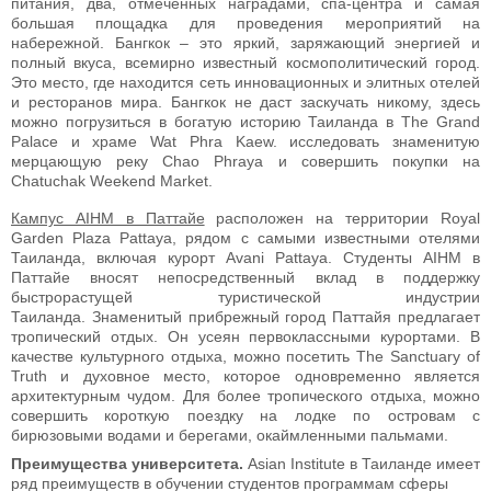
питания, два, отмеченных наградами, спа-центра и самая
большая площадка для проведения мероприятий на
набережной. Бангкок – это яркий, заряжающий энергией и
полный вкуса, всемирно известный космополитический город.
Это место, где находится сеть инновационных и элитных отелей
и ресторанов мира. Бангкок не даст заскучать никому, здесь
можно погрузиться в богатую историю Таиланда в The Grand
Palace и храме Wat Phra Kaew. исследовать знаменитую
мерцающую реку Chao Phraya и совершить покупки на
Chatuchak Weekend Market.
Кампус AIHM в Паттайе
расположен на территории Royal
Garden Plaza Pattaya, рядом с самыми известными отелями
Таиланда, включая курорт Avani Pattaya. Студенты AIHM в
Паттайе вносят непосредственный вклад в поддержку
быстрорастущей туристической индустрии
Таиланда. Знаменитый прибрежный город Паттайя предлагает
тропический отдых. Он усеян первоклассными курортами. В
качестве культурного отдыха, можно посетить The Sanctuary of
Truth и духовное место, которое одновременно является
архитектурным чудом. Для более тропического отдыха, можно
совершить короткую поездку на лодке по островам с
бирюзовыми водами и берегами, окаймленными пальмами.
Преимущества университета.
Asian Institute в Таиланде имеет
ряд преимуществ в обучении студентов программам сферы