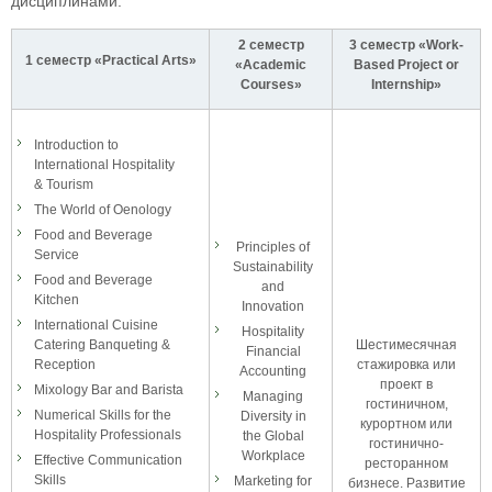
дисциплинами:
2 семестр
3 семестр «Work-
1 семестр «Practical Arts»
«Academic
Based Project or
Courses»
Internship»
Introduction to
International Hospitality
& Tourism
The World of Oenology
Food and Beverage
Principles of
Service
Sustainability
Food and Beverage
and
Kitchen
Innovation
International Cuisine
Hospitality
Catering Banqueting &
Шестимесячная
Financial
Reception
стажировка или
Accounting
проект в
Mixology Bar and Barista
Managing
гостиничном,
Numerical Skills for the
Diversity in
курортном или
Hospitality Professionals
the Global
гостинично-
Workplace
Effective Communication
ресторанном
Skills
Marketing for
бизнесе. Развитие