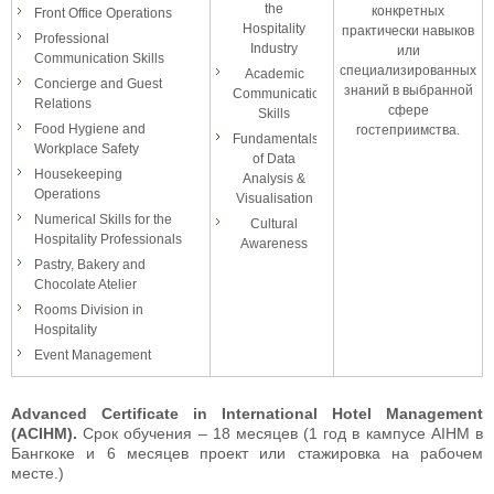
the
конкретных
Front Office Operations
Hospitality
практически навыков
Professional
Industry
или
Communication Skills
специализированных
Academic
Concierge and Guest
знаний в выбранной
Communication
Relations
сфере
Skills
Food Hygiene and
гостеприимства.
Fundamentals
Workplace Safety
of Data
Housekeeping
Analysis &
Operations
Visualisation
Numerical Skills for the
Cultural
Hospitality Professionals
Awareness
Pastry, Bakery and
Chocolate Atelier
Rooms Division in
Hospitality
Event Management
Advanced Certificate in International Hotel Management
(ACIHM).
Срок обучения – 18 месяцев (1 год в кампусе AIHM в
Бангкоке и 6 месяцев проект или стажировка на рабочем
месте.)