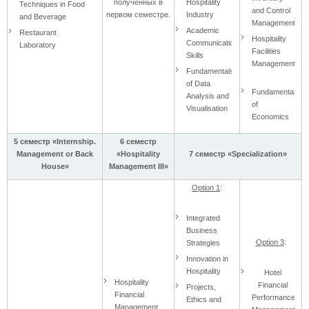
полученных в
Hospitality
Techniques in Food
and Control
первом семестре.
Industry
and Beverage
Management
Academic
Restaurant
Hospitality
Communication
Laboratory
Facilities
Skills
Management
Fundamentals
of Data
Fundamentals
Analysis and
of
Visualisation
Economics
5 семестр «Internship.
6 семестр
Management or Back
«Hospitality
7 семестр «Specialization»
House»
Management III»
Option 1
:
Integrated
Business
Option 3
:
Strategies
Innovation in
Hospitality
Hotel
Hospitality
Financial
Projects,
Financial
Performance
Ethics and
Management