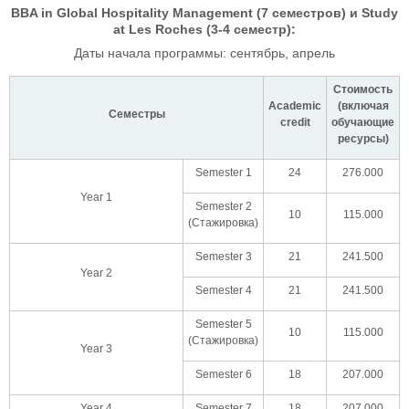
BBA in Global Hospitality Management (7 семестров) и Study
at Les Roches (3-4 семестр):
Даты начала программы: сентябрь, апрель
Стоимость
Academic
(включая
Семестры
credit
обучающие
ресурсы)
Semester 1
24
276.000
Year 1
Semester 2
10
115.000
(Стажировка)
Semester 3
21
241.500
Year 2
Semester 4
21
241.500
Semester 5
10
115.000
(Стажировка)
Year 3
Semester 6
18
207.000
Year 4
Semester 7
18
207.000