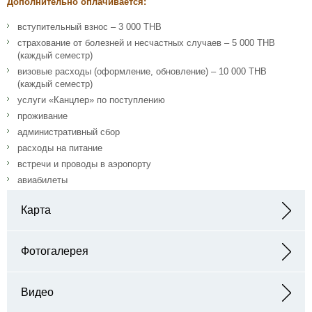
Дополнительно оплачивается:
вступительный взнос – 3 000 THB
страхование от болезней и несчастных случаев – 5 000 THB
(каждый семестр)
визовые расходы (оформление, обновление) – 10 000 THB
(каждый семестр)
услуги «Канцлер» по поступлению
проживание
административный сбор
расходы на питание
встречи и проводы в аэропорту
авиабилеты
Карта
Адрес: 9th Floor, Avani+ Riverside Bangkok Hotel, 257/6 Charoen
Nakhon Rd, Samrae, Thon Buri, Bangkok 10600, Таиланд
Фотогалерея
Видео