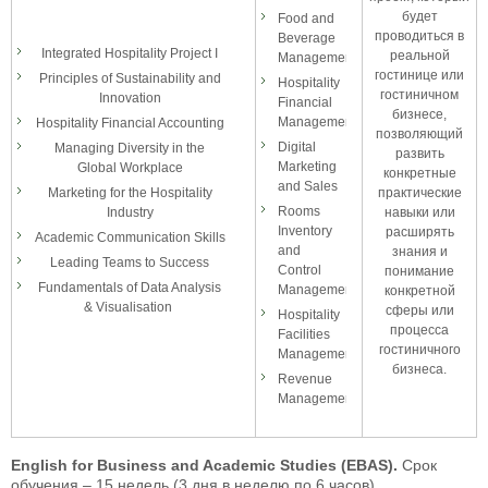
будет
Food and
проводиться в
Beverage
Integrated Hospitality Project I
реальной
Management
гостинице или
Principles of Sustainability and
Hospitality
гостиничном
Innovation
Financial
бизнесе,
Management
Hospitality Financial Accounting
позволяющий
Digital
Managing Diversity in the
развить
Marketing
Global Workplace
конкретные
and Sales
Marketing for the Hospitality
практические
Rooms
Industry
навыки или
Inventory
расширять
Academic Communication Skills
and
знания и
Leading Teams to Success
Control
понимание
Fundamentals of Data Analysis
Management
конкретной
& Visualisation
сферы или
Hospitality
процесса
Facilities
гостиничного
Management
бизнеса.
Revenue
Management
English for Business and Academic Studies (EBAS).
Срок
обучения – 15 недель (3 дня в неделю по 6 часов)