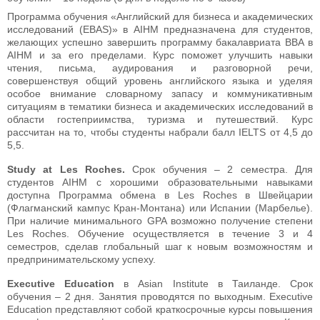
Программа обучения «Английский для бизнеса и академических
исследований (EBAS)» в AIHM предназначена для студентов,
желающих успешно завершить программу бакалавриата BBA в
AIHM и за его пределами. Курс поможет улучшить навыки
чтения, письма, аудирования и разговорной речи,
совершенствуя общий уровень английского языка и уделяя
особое внимание словарному запасу и коммуникативным
ситуациям в тематики бизнеса и академических исследований в
области гостеприимства, туризма и путешествий. Курс
рассчитан на то, чтобы студенты набрали балл IELTS от 4,5 до
5,5.
Study at Les Roches.
Срок обучения – 2 семестра. Для
студентов AIHM с хорошими образовательными навыками
доступна Программа обмена в Les Roches в Швейцарии
(Флагманский кампус Кран-Монтана) или Испании (Марбелье).
При наличие минимального GPA возможно получение степени
Les Roches. Обучение осуществляется в течение 3 и 4
семестров, сделав глобальный шаг к новым возможностям и
предпринимательскому успеху.
Executive Educatio
n
в Asian Institute в Таиланде. Срок
обучения – 2 дня. Занятия проводятся по выходным. Executive
Education представляют собой краткосрочные курсы повышения