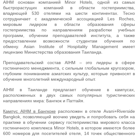
AIHM основан компанией Minor Hotels, одной из самых
быстрорастущих компаний в области гостеприимства,
владеющей 530 отелями на шести континентах. Тесно
сотрудничает с академической ассоциацией Les Roches,
мировым лидером в области образования сферы
гостеприимства по направлениям разработки учебных
программ, обучении преподавателей института, а также
предоставлении возможности студентам обучения по
обмену. Asian Institute of Hospitality Management имеет
лицензию Министерства образования Таиланда.
Преподавательский состав AIHM – это лидеры в сфере
гостиничного менеджмента, с сильным глобальным кругозором,
глубоким пониманием азиатских культур, которые привносят в
обучение многолетний международный опыт.
AIHM в Таиланде предлагает обучение в кампусах,
расположенных в двух самых популярных туристических
направлениях мира: Бангкок и Паттайя.
Кампус AIHM в Бангкоке
расположен в отеле Avani+Riverside
Bangkok, позволяющий воочию увидеть и попробовать себя на
практике в обучении сервису гостеприимства мирового класса
гостиничного комплекса Minor Hotels, в котором имеются более
600 номеров для посетителей отеля, 14 точек общественного