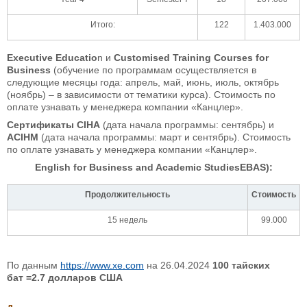
Итого:
122
1.403.000
Executive Educatio
n и
Customised Training Courses for
Business
(обучение по программам осуществляется в
следующие месяцы года: апрель, май, июнь, июль, октябрь
(ноябрь) – в зависимости от тематики курса). Стоимость по
оплате узнавать у менеджера компании «Канцлер».
Сертификаты CIHA
(дата начала программы: сентябрь) и
ACIHM
(дата начала программы: март и сентябрь). Стоимость
по оплате узнавать у менеджера компании «Канцлер».
English for Business and Academic StudiesEBAS):
Продолжительность
Стоимость
15 недель
99.000
По данным
https://www.xe.com
на 26.04.2024
100 тайских
бат
=2.7 долларов США