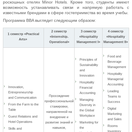
роскошных отелях Minor Hotels. Кроме того, студенты имеют
возможность устанавливать связи и напрямую работать с
известными брендами в сфере гостеприимства во время учебы.
Программа BBA выглядит следующим образом:
2 семестр
3 семестр
4 семестр
1 семестр «Practical
«Internship.
«Hospitality
«Hospitality
Arts»
Operational»
Management I»
Management II»
Food and
Principles of
Beverage
Sustainability
Management
and
Hospitality
Innovation
Managerial
Hospitality
Accounting
Innovation,
Financial
Leading
Entrepreneurship
Accounting
Прохождение
Teams to
and Communication
Managing
профессиональной
Success
From the Farm to the
Diversity in
стажировки,
Digital
Table
the Global
направленной на
Marketing
Workplace
Guest Relations and
внедрение и
and Sales
Hotel Operations
развитие знаний и
Marketing for
Rooms
навыков,
the
Skills and
Inventory