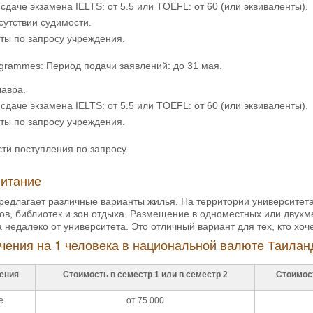
сдаче экзамена IELTS: от 5.5 или TOEFL: от 60 (или эквиваленты).
сутствии судимости.
ты по запросу учреждения.
grammes: Период подачи заявлений: до 31 мая.
лавра.
сдаче экзамена IELTS: от 5.5 или TOEFL: от 60 (или эквиваленты).
ты по запросу учреждения.
ти поступления по запросу.
питание
предлагает различные варианты жилья. На территории университет
ов, библиотек и зон отдыха. Размещение в одноместных или двухм
 недалеко от университета. Это отличный вариант для тех, кто хо
чения на 1 человека в национальной валюте Таилан
ения
Стоимость в семестр 1 или в семестр 2
Стоимос
e
от 75.000