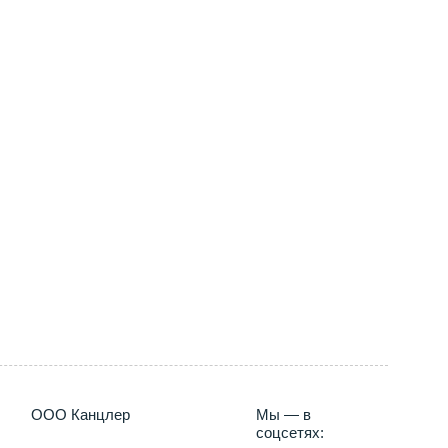
2000, Таиланд
5) 660-35-95
ООО Канцлер
Мы — в
соцсетях: