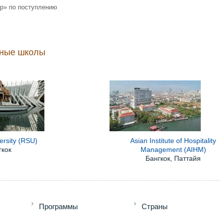
р» по поступлению
น พหลโยธิน, Lak Hok, Mueang Pathum Thani District, Pathum Thani 1
ные школы
ersity (RSU)
Asian Institute of Hospitality
гкок
Management (AIHM)
Бангкок, Паттайя
+7 (49
Программы
Страны