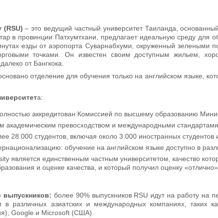
ty (RSU)
– это ведущий частный университет Таиланда, основанный
ар в провинции Патхумтхани, предлагает идеальную среду для об
минутах езды от аэропорта Суварнабхуми, окруженный зелеными 
орговыми точками. Он известен своим доступным жильем, хор
алеко от Бангкока.
сновано отделение для обучения только на английском языке, которо
ниверситет
а:
полностью аккредитован Комиссией по высшему образованию Мини
им академическим превосходством и международными стандартами
ее 28.000 студентов, включая около 3.000 иностранных студентов и
ернационализацию: обучение на английском языке доступно в раз
rsity является единственным частным университетом, качество ко
разования и оценке качества, и который получил оценку «отлично
 выпускников:
более 90% выпускников RSU идут на работу на пе
 в различных азиатских и международных компаниях, таких как
я), Google и Microsoft (США).