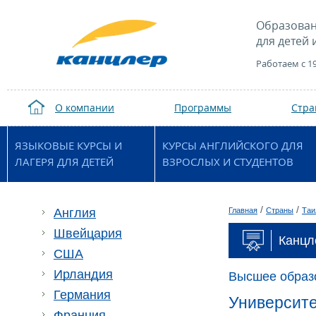
Образован
для детей 
Работаем с 1
О компании
Программы
Стр
ЯЗЫКОВЫЕ КУРСЫ И
КУРСЫ АНГЛИЙСКОГО ДЛЯ
ЛАГЕРЯ ДЛЯ ДЕТЕЙ
ВЗРОСЛЫХ И СТУДЕНТОВ
/
/
Англия
Главная
Страны
Таи
Швейцария
Канцл
США
Ирландия
Высшее образ
Германия
Университет
Франция