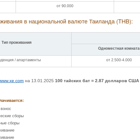
от 90.000
живания в национальной валюте Таиланда (THB):
Тип проживания
Одноместная комната
иденция / апартаменты
от 2.500-4.000
//www.xe.com
на 13.01.2025
100 тайских бат
= 2.87 долларов США
лачивается:
 взнос
ческие сборы
ные сборы
живание
живание