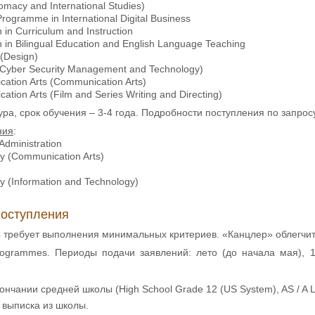
lomacy and International Studies)
rogramme in International Digital Business
 in Curriculum and Instruction
n in Bilingual Education and English Language Teaching
 (Design)
(Cyber Security Management and Technology)
ation Arts (Communication Arts)
tion Arts (Film and Series Writing and Directing)
ура, срок обучения – 3-4 года. Подробности поступления по запрос
ния
:
Administration
hy (Communication Arts)
n
hy (Information and Technology)
поступления
C требует выполнения минимальных критериев. «Канцлер» облегчит
rogrammes. Периоды подачи заявлений: лето (до начала мая), 1
ончании средней школы (High School Grade 12 (US System), AS / A Le
выписка из школы.