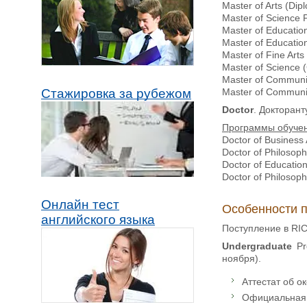
Master of Arts (Dip
Master of Science P
Master of Education
Master of Educatio
Master of Fine Arts
Master of Science 
Master of Communic
Master of Communica
Стажировка за рубежом
Doctor
. Докторант
Программы обуче
Doctor of Business 
Doctor of Philosop
Doctor of Educatio
Doctor of Philosop
Онлайн тест
Особенности 
английского языка
Поступление в RI
Undergraduate
P
ноября).
Аттестат об ок
Официальная 