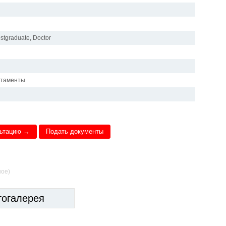
stgraduate, Doctor
ртаменты
льтацию →
Подать документы
ное)
тогалерея