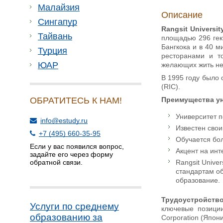
Малайзия
Описание
Сингапур
Rangsit Universi
Тайвань
площадью 296 гект
Бангкока и в 40 
Турция
ресторанами и т
ЮАР
желающих жить нед
В 1995 году было о
(RIC).
Преимущества у
ОБРАТИТЕСЬ К НАМ!
Университет 
info@estudy.ru
Известен сво
+7 (495) 660-35-95
Обучается бол
Если у вас появился вопрос,
Акцент на инт
задайте его через форму
Rangsit Unive
обратной связи.
стандартам об
образование.
Трудоустройство
Услуги по среднему
ключевые позиции
образованию за
Corporation (Япони