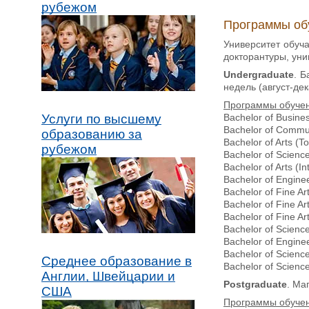
рубежом
Программы об
Университет обуч
докторантуры, ун
Undergraduate
. Б
недель (август-де
Программы обуче
Bachelor of Busines
Услуги по высшему
Bachelor of Commun
образованию за
Bachelor of Arts (To
рубежом
Bachelor of Scienc
Bachelor of Arts (I
Bachelor of Enginee
Bachelor of Fine Ar
Bachelor of Fine Ar
Bachelor of Fine Art
Bachelor of Scienc
Bachelor of Engine
Bachelor of Scienc
Среднее образование в
Bachelor of Science
Англии, Швейцарии и
Postgraduate
. Ма
США
Программы обуче