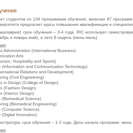
учения
ает студентов по 134 программам обучения, включая 87 программ
иверситета предлагает курсы повышения квалификации и специал
акалавриат, срок обучения – 3-4 года. RIC использует семестрову
кабрь и январь-май), а лето 8 недель (июнь-июль).
ния
:
s Administration (International Business)
ication Arts
urism, Hospitalitiy and Sports)
e (Information and Communication Technology)
nternational Relations and Development)
ring (Civil Engineering)
ts in Design (College of Design)
ts (Fashion Design)
s (Interior Design)
e (Biomedical Science)
ering (Biomedical Engineering)
e (Computer Science)
 (Digital Innovation)
гистратура, срок обучения – 1-2 года. Даты начала программ: июнь (p
ния
: