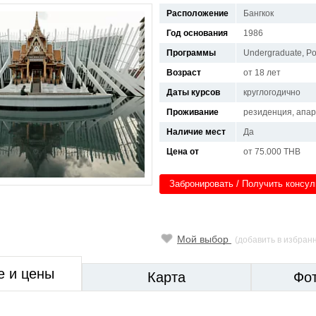
Расположение
Бангкок
Год основания
1986
Программы
Undergraduate, Po
Возраст
от 18 лет
Даты курсов
круглогодично
Проживание
резиденция, апа
Наличие мест
Да
Цена от
от 75.000 THB
Забронировать / Получить консу
Мой выбор
(добавить в избран
е и цены
Карта
Фо