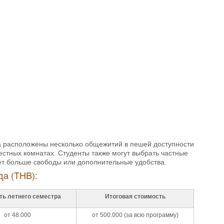
а расположены несколько общежитий в пешей доступности
естных комнатах. Студенты также могут выбрать частные
чет больше свободы или дополнительные удобства.
да (THB):
ть летнего семестра
Итоговая стоимость
от 48.000
от 500.000 (за всю программу)