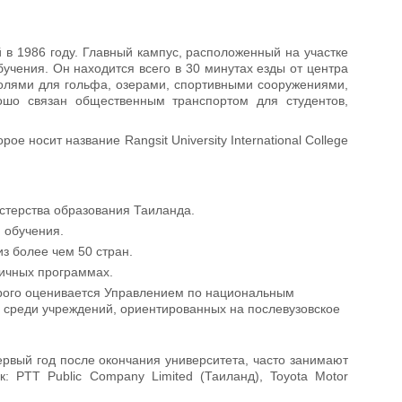
 в 1986 году. Главный кампус, расположенный на участке
учения. Он находится всего в 30 минутах езды от центра
полями для гольфа, озерами, спортивными сооружениями,
ошо связан общественным транспортом для студентов,
е носит название Rangsit University International College
стерства образования Таиланда.
 обучения.
з более чем 50 стран.
личных программах.
торого оценивается Управлением по национальным
» среди учреждений, ориентированных на послевузовское
рвый год после окончания университета, часто занимают
: PTT Public Company Limited (Таиланд), Toyota Motor