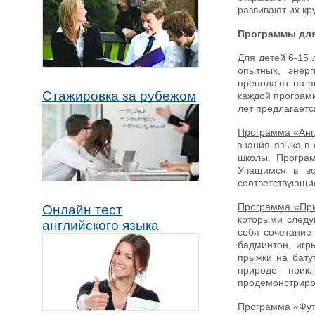
развивают их кр
Программы для 
Для детей 6-15 
опытных, энер
преподают на ан
Стажировка за рубежом
каждой программ
лет предлагаетс
Программа «Англ
знания языка в
школы. Програм
Учащимся в во
соответствующие
Программа «При
Онлайн тест
которыми следу
английского языка
себя сочетание
бадминтон, игры
прыжки на бату
природе прик
продемонстриро
Программа «Футб