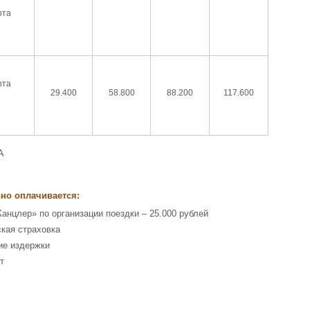
рта
рта
29.400
58.800
88.200
117.600
А
но оплачивается:
Канцлер» по организации поездки – 25.000 рублей
кая страховка
ие издержки
т