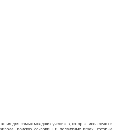
итания для самых младших учеников, которые исследуют и
рироде, поисках сокровищ и подвижных играх, которые