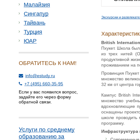
Малайзия
Сингапур
Экскурсии и развлекат
Тайвань
Турция
Характеристи
ЮАР
British Internati
Пхукет. Школа был
из трех нитей (
продуктивной жизн
ОБРАТИТЕСЬ К НАМ!
проживанием на по
Провинция Пхукет
info@estudy.ru
множество великол
+7 (495) 660-35-95
32 км от центра го
Если у вас появился вопрос,
Кампус British In
задайте его через форму
множество учебн
обратной связи.
вдохновляющие пр
оснащены проекто
школе проводить 
программу.
Услуги по среднему
Инфраструктура
образованию за
Современные 