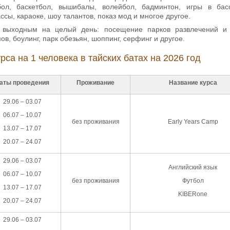
бол, баскетбол, вышибалы, волейбол, бадминтон, игры в бас
ссы, караоке, шоу талантов, показ мод и многое другое.
 выходным на целый день: посещение парков развлечений и а
в, боулинг, парк обезьян, шоппинг, серфинг и другое.
рса на 1 человека в тайских батах на 2026 год
аты проведения
Проживание
Название курса
29.06 – 03.07
06.07 – 10.07
без проживания
Early Years Camp
13.07 – 17.07
20.07 – 24.07
29.06 – 03.07
Английский язык
06.07 – 10.07
без проживания
Футбол
13.07 – 17.07
KIBERone
20.07 – 24.07
29.06 – 03.07