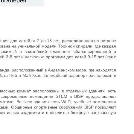
тогалерея
ния для детей от 2 до 18 лет, расположенная на острове
ована на уникальной модели Тройной спирали, где каждая
зависимый и важнейший компонент сбалансированной и
 3-8 лет и несколько программ для детей 9-15 лет (как с
анда, расположенный в Андаманском море, где находятся
, Ката Ной и Май Кхао. Ближайший аэропорт расположен в
 классных комнат расположены в отдельных зданиях, есть
и современные помещения STEM в BISP предоставляют
матике. Во всех зданиях есть Wi-Fi; учебные помещения
ками. Обширные спортивные сооружения BISP позволяют
фективные академии и проводить обширную внеклассную