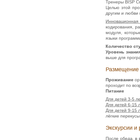
Тренеры BISP Cr
Целью этой про
другим и любви 
Инновационная 
кодирования, р
модуля, которы
языки программ
Количество сту
Уровень знани
выше для прогр
Размещение 
Проживание
ор
проходит по возр
Питание
Для детей 3-5 л
Для детей 6-15 
Для детей 9-15 
лёгкие перекусы
Экскурсии и
После обеда, в