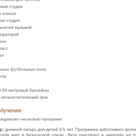
нные студии
х класса
ая студия
занятий музыкой
бораторий
рии
ласс
ал
рных футбольных поля
нтр
и 50-метровый бассейны
легкоатлетический трэк
бучения
редлагает несколько программ:
p:
дневной лагерь для детей 3-5 лет. Программа заботливого восп
себя мир в безопасной среде. Дети участвуют в занятиях на п