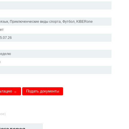
 язык, Приключенческие виды спорта, Футбол, KIBERone
лет
25.07.26
и
 неделю
я
льтацию →
Подать документы
ное)