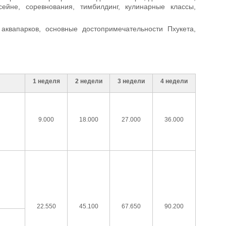
сейне, соревнования, тимбилдинг, кулинарные классы,
квапарков, основные достопримечательности Пхукета,
1 неделя
2 недели
3 недели
4 недели
9.000
18.000
27.000
36.000
22.550
45.100
67.650
90.200