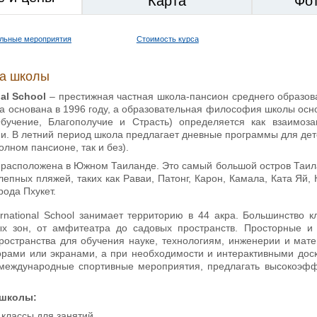
Карта
Фо
ельные мероприятия
Стоимость курса
ка школы
onal School
– престижная частная школа-пансион среднего образова
а основана в 1996 году, а образовательная философия школы осн
Обучение, Благополучие и Страсть) определяется как взаимо
и. В летний период школа предлагает дневные программы для детей
лном пансионе, так и без).
 расположена в Южном Таиланде. Это самый большой остров Таил
епных пляжей, таких как Раваи, Патонг, Карон, Камала, Ката Яй
рода Пхукет.
ternational School занимает территорию в 44 акра. Большинство
ых зон, от амфитеатра до садовых пространств. Просторные 
остранства для обучения науке, технологиям, инженерии и мате
рами или экранами, а при необходимости и интерактивными дос
международные спортивные мероприятия, предлагать высокоэф
 школы:
классы для занятий