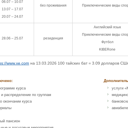
06.07 – 10.07
без проживания
Приключенческие виды спо
13.07 – 17.07
20.07 – 24.07
Английский язык
Приключенческие виды спо
28.06 – 25.07
резиденция
Футбол
KIBERone
tps://www.xe.com
на 13.03.2026 100 тайских бат = 3.09 долларов СШ
ючено:
Дополнитель
рограмме курса
услуги «
 и распределение по группам
медицинс
о окончании курса
банковск
ериалы
авиабиле
ный пансион
ьные и досуговые мероприятия