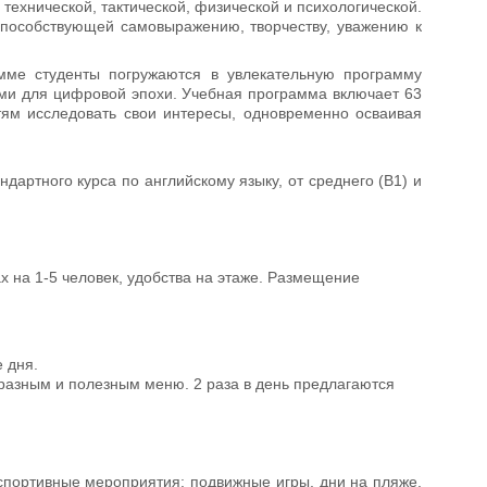
технической, тактической, физической и психологической.
пособствующей самовыражению, творчеству, уважению к
ме студенты погружаются в увлекательную программу
ами для цифровой эпохи. Учебная программа включает 63
тям исследовать свои интересы, одновременно осваивая
ндартного курса по английскому языку, от среднего (В1) и
х на 1-5 человек, удобства на этаже. Размещение
е дня.
бразным и полезным меню. 2 раза в день предлагаются
спортивные мероприятия: подвижные игры, дни на пляже,