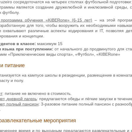
uzeiro сосредоточатся на четырех столпах футбольной подготовки: 
граммы является создание дружелюбной и инклюзивной среды, с
к футболу.
программа обучения «KIBERone» (6-15 лет)
– на этой програм
азработанную для того, чтобы вооружить их необходимыми навык
е охватывают различные аспекты кодирования и IT, позволяя де
ирования и концепции.
дентов в классе:
максимум 15
я языка при
поступлении:
от начального до продвинутого для ста
амм «Приключенческие виды спорта», «Футбол», «KIBERone»
и питание
ганизуется на кампусе школы в резиденции, размещение в комната
асту и полу.
ет
: питание не включено в стоимость.
лет, дневной лагерь
: предлагаются обеды и лёгкие закуски в течени
лет, полный пансион
: 3-разовое питание полный пансион с разноо
.
 развлекательные мероприятия
 вечернее время и по выходным предлагаются развлекательные и 