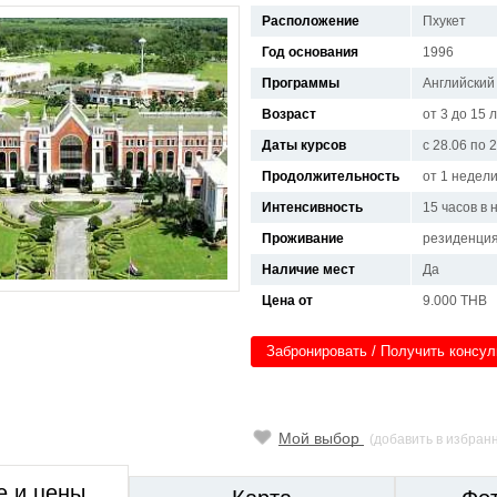
Расположение
Пхукет
Год основания
1996
Программы
Английский
Возраст
от 3 до 15 
Даты курсов
с 28.06 по 
Продолжительность
от 1 недел
Интенсивность
15 часов в
Проживание
резиденци
Наличие мест
Да
Цена от
9.000 THB
Забронировать / Получить консу
Мой выбор
(добавить в избран
е и цены