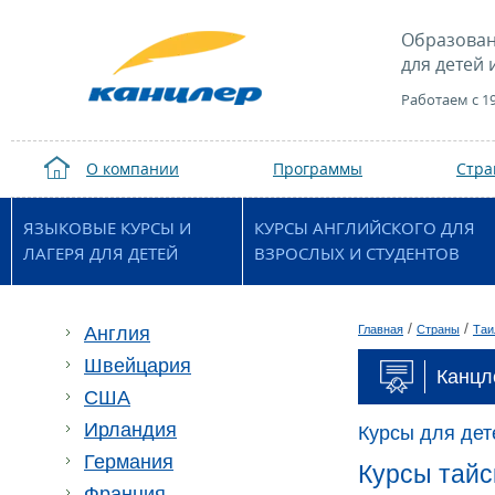
Образован
для детей 
Работаем с 1
О компании
Программы
Стр
ЯЗЫКОВЫЕ КУРСЫ И
КУРСЫ АНГЛИЙСКОГО ДЛЯ
ЛАГЕРЯ ДЛЯ ДЕТЕЙ
ВЗРОСЛЫХ И СТУДЕНТОВ
/
/
Англия
Главная
Страны
Таи
Швейцария
Канцле
США
Ирландия
Курсы для дет
Германия
Курсы тайс
Франция