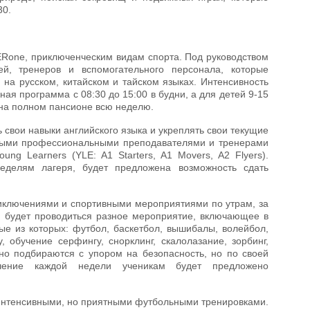
30.
ERone, приключенческим видам спорта. Под руководством
ей, тренеров и вспомогательного персонала, которые
на русском, китайском и тайском языках. Интенсивность
ая программа с 08:30 до 15:00 в будни, а для детей 9-15
и на полном пансионе всю неделю.
ь свои навыки английского языка и укреплять свои текущие
ными профессиональными преподавателями и тренерами
ng Learners (YLE: A1 Starters, A1 Movers, A2 Flyers).
еделям лагеря, будет предложена возможность сдать
риключениями и спортивными мероприятиями по утрам, за
 будет проводиться разное мероприятие, включающее в
ые из которых: футбол, баскетбол, вышибалы, волейбол,
 обучение серфингу, снорклинг, скалолазание, зорбинг,
ьно подбираются с упором на безопасность, но по своей
чение каждой недели ученикам будет предложено
а интенсивными, но приятными футбольными тренировками.