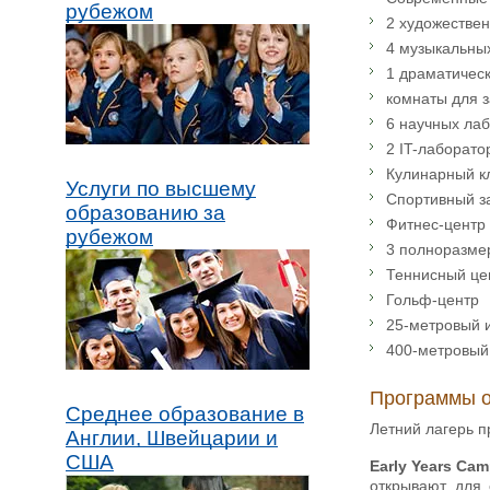
рубежом
2 художестве
4 музыкальны
1 драматическ
комнаты для 
6 научных ла
2 IT-лаборато
Кулинарный к
Услуги по высшему
Спортивный з
образованию за
Фитнес-центр
рубежом
3 полноразме
Теннисный це
Гольф-центр
25-метровый 
400-метровый 
Программы о
Среднее образование в
Летний лагерь п
Англии, Швейцарии и
США
Early Years Cam
открывают для 