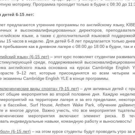
упную моторику. Программа проходит только в будни с 08:30 до 11:
детей 6-15 лет:
лет предлагаются утренние программы по английскому языку, KIB
гичных и высококвалифицированных директоров, преподавател
глийском языке, а также с дополнительной языковой поддержкой 
ы 15 часов в неделю. Для детей 6-8 лет предлагается только дневн
я пребывание как в дневном лагере с 08:00 до 18:00 в будни, так 
ийский язык» (6-15 лет)
– этот курс позволяет студентам развиват
 стимулирующей среде, поддерживаемой высококвалифицирован
ма английского языка основана на курсах Cambridge English You
зрасте 9–12 лет, которые присоединятся ко всем четырем н
 экзамены Cambridge English YLE в конце программы.
ключенческие виды спорта» (9-15 лет)
– для активных детей с п
ют общие мероприятия во второй половине дня. Каждую неделю
 мероприятий на территории лагеря и за его пределами, некотор
 в бассейне, Surf House, Anthem Wake Park, обучение дайвингу,
те и многое другое. Важно учесть, что все мероприятия тщател
люченческие мероприятия включают элемент риска. В те
вать индивидуальные навыки, командную работу и выносливость!
ол» (6-15 лет)
– на этом курсе студенты будут проводить утро з