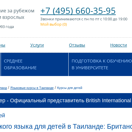
+7 (495) 660-35-95
ие за рубежом
и взрослых
Звонки принимаются с пн по пт с 10:00 до 19:00
Мой выбор (
0
)
993 года
аны
Услуги
Отзывы
Новости
СРЕДНЕЕ
ПОДГОТОВКА К ОБУЧЕНИЮ
ОБРАЗОВАНИЕ
В УНИВЕРСИТЕТЕ
/
/
ланд
Языковые курсы в Таиланде
Курсы для детей
р - Официальный представитель British International
ей
кого языка для детей в Таиланде: Брита