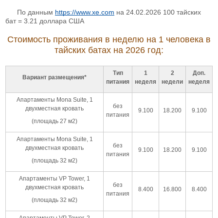
По данным
https://www.xe.com
на 24.02.2026 100 тайских
бат = 3.21 доллара США
Стоимость проживания в неделю на 1 человека в
тайских батах на 2026 год:
Тип
1
2
Доп.
Вариант размещения*
питания
неделя
недели
неделя
Апартаменты Mona Suite, 1
без
двухместная кровать
9.100
18.200
9.100
питания
(площадь 27 м2)
Апартаменты Mona Suite, 1
без
двухместная кровать
9.100
18.200
9.100
питания
(площадь 32 м2)
Апартаменты VP Tower, 1
без
двухместная кровать
8.400
16.800
8.400
питания
(площадь 32 м2)
Апартаменты VP Tower, 2