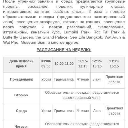
После утренних занятий и обеда предлагаются групповые
проекты, рисование, поделки, кулинарные классы,
интерактивные занятия, весёлые опыты. 2 раза в неделю
образовательные поездки (предоставляется пакетированный
ланч): посещение аквариума, катание на коньках, посещение
парка попугаев и парков развлечений, скалолазание,
аттракционы, канатный курс, Lumpini Park, Rot Fai Park &
Butterfly Garden, the Grand Palace, Sea Life Bangkok, Wat Arun &
Wat Pho, Museum Siam и многое другое.
РАСПИСАНИЕ НА НЕДЕЛЮ:
День недели /
09:00-
11:15-
12:15-
13:15-
10:00-11:00
время
09:50
12:15
13:15
15:15
Проектная
Понедельник
Уроки
Грамматика
Чтение
Ланч
работа
Образовательная поездка (предоставляется
Вторник
пакетированный ланч)
Проектная
Среда
Уроки
Грамматика
Чтение
Ланч
работа
Образовательная поездка (предоставляется
Четверг