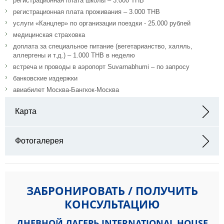
регистрационная плата школы – 3.000 THB
регистрационная плата проживания – 3.000 THB
услуги «Канцлер» по организации поездки - 25.000 рублей
медицинская страховка
доплата за специальное питание (вегетарианство, халяль,
аллергены и т.д.) – 1.000 THB в неделю
встреча и проводы в аэропорт Suvarnabhumi – по запросу
банковские издержки
авиабилет Москва-Бангкок-Москва
Карта
Адрес: 9th Floor, The Trendy Office Building Sukhumvit Soi 13,
Khlongtoey-Nua, Wattana, Bangkok, 10110, Thailand
Фотогалерея
ЗАБРОНИРОВАТЬ / ПОЛУЧИТЬ
КОНСУЛЬТАЦИЮ
ДНЕВНОЙ ЛАГЕРЬ INTERNATIONAL HOUSE