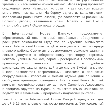
храмами и насыщенной ночной жизнью. Через город протекает
судоходная река Чаупхрая, которая питает своими водами
многочисленные каналы. На берегу одного из каналов лежит
королевский район Раттанакосин, где расположены роскошный
Большой дворец, священный храм Пхракэу и ват Пхо с
гигантской статуей Отдыхающего Будды.
В
International House Bangkok
предоставляют
образовательный опыт, который преобразует, объединяет и
расширяет возможности студентов по изучению английского
языка. International House Bangkok находится в самом сердце
главного района Сукхумвит в современном офисном здании с
легким доступом к общественному транспорту, торговым
центрам, уличным рынкам, барам и ресторанам. Неоспоримым
преимуществом является центральное и удобное
расположение школы: легко дойти до систем Skytrain и метро.
Школа располагает современными классами с полностью
оборудованными классами и зонами отдыха для общения и
свободного времяпрепровождения. International House Bangkok
является сертифицированным центром Cambridge Assessment
и специализируется на курсах английского языка, занятиях по
подготовке к экзаменам и программах подготовки учителей.
Зимой и летом International House Bangkok предлагает для
детей 5-15 лет дневные языковые программы. Это идеальный