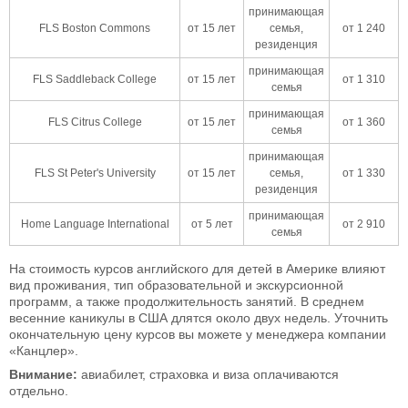
принимающая
FLS Boston Commons
от 15 лет
семья,
от 1 240
резиденция
принимающая
FLS Saddleback College
от 15 лет
от 1 310
семья
принимающая
FLS Citrus College
от 15 лет
от 1 360
семья
принимающая
FLS St Peter's University
от 15 лет
семья,
от 1 330
резиденция
принимающая
Home Language International
от 5 лет
от 2 910
семья
На стоимость курсов английского для детей в Америке влияют
вид проживания, тип образовательной и экскурсионной
программ, а также продолжительность занятий. В среднем
весенние каникулы в США длятся около двух недель. Уточнить
окончательную цену курсов вы можете у менеджера компании
«Канцлер».
Внимание:
авиабилет, страховка и виза оплачиваются
отдельно.