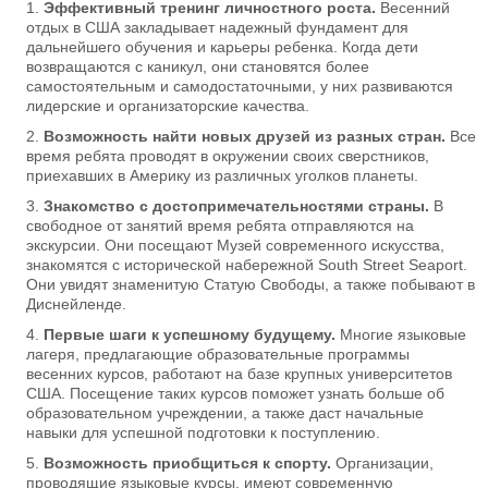
Эффективный тренинг личностного роста.
Весенний
отдых в США закладывает надежный фундамент для
дальнейшего обучения и карьеры ребенка. Когда дети
возвращаются с каникул, они становятся более
самостоятельным и самодостаточными, у них развиваются
лидерские и организаторские качества.
Возможность найти новых друзей из разных стран.
Все
время ребята проводят в окружении своих сверстников,
приехавших в Америку из различных уголков планеты.
Знакомство с достопримечательностями страны.
В
свободное от занятий время ребята отправляются на
экскурсии. Они посещают Музей современного искусства,
знакомятся с исторической набережной South Street Seaport.
Они увидят знаменитую Статую Свободы, а также побывают в
Диснейленде.
Первые шаги к успешному будущему.
Многие языковые
лагеря, предлагающие образовательные программы
весенних курсов, работают на базе крупных университетов
США. Посещение таких курсов поможет узнать больше об
образовательном учреждении, а также даст начальные
навыки для успешной подготовки к поступлению.
Возможность приобщиться к спорту.
Организации,
проводящие языковые курсы, имеют современную