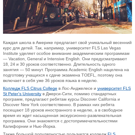
Каждая школа в Америке предлагает свой уникальный весенний
курс для детей. Так, например, университет FLS Las Vegas
Institute уделяет особое внимание академическим программам
— Vacation, General и Intensive English. Они предусматривают
18, 24 и 30 уроков соответственно. Длительность одного
занятия — 50 минут. Программа Academic English нацелена на
подготовку учащихся к сдаче экзамена TOEFL, поэтому она
включает в себя уже 36 уроков языка в неделю.
Колледж FLS Citrus College
в Лос-Анджелесе и
университет FLS
St Peter's University
в Джерси-Сити, помимо стандартных
программ, предлагают ребятам курсы Discover California и
Discover New York соответственно. В рамках них ребята
посещают 18 уроков иностранного в неделю, а в свободное
время их ждет насыщенная экскурсионно-развлекательная
программа. Они знакомятся с достопримечательностями
Калифорнии и Нью-Йорка.
Также большой популярностью пользуется колледж
FLS