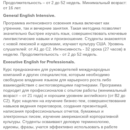
Продолжительность – от 2 до 52 недель. Минимальный возраст:
от 16 лет.
General English Intensive.
Программа интенсивного освоения языка включает как
утренние, так и вечерние занятия. Такая методика позволяет
значительно быстрее изучать язык, совершенствовать ключевые
лингвистические навыки и произношение. Студенты знакомятся
с новой лексикой и идиомами, изучают культуру США. Уровень
слушателей: от А1 до С2. Интенсивность - 32 урока (27 часов) в
неделю. Продолжительность - от 2 до 52 недель.
Executive English for Professionals.
Курс предназначен для руководителей международных
компаний и других специалистов, которым необходимо
свободное владение языком для карьерного роста либо
взаимодействия с англоговорящими партнерами. Программа
подходит для профессионалов с опытом работы (минимальный
возраст – от 21 года) и хорошим уровнем английского (от В2 до
С2). Курс нацелен на изучение бизнес-тем, совершенствование
навыков ведения переговоров, создания презентаций,
написания профессиональных отчетов, бумажных и
электронных писем, изучение американской корпоративной
культуры. Студенты осваивают деловую терминологию,
идиомы, фразы, учатся эффективно использовать в работе