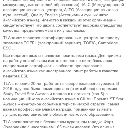
международных деятелей образования), IALC (Международной
ассоциации языковых центров), ALTO (Ассоциации языковых
путешествий), Quality English (Ассоциации лучших школ
английского языка). Членство в каждой из этих организаций
свидетельствует, что школа соответствует высоким стандартам
качества, предъявляемым к их участникам.
TLA также является сертифицированным центром по приему
экзаменов TOEFL (электронный вариант), TOEIC, Cambridge
ESOL.
Все педагоги школы являются носителями языка. Для приема
на работу они обязаны иметь степень не ниже бакалавра,
специальные сертификаты в области преподавания
английского языка как иностранного, опыт работы в качестве
педагога ESL.
TLA в течение 20 лет работает в сфере языкового туризма. В
2016 году она была номинирована (в пятый раз) на премию
Study Travel Star Awards и попала в шорт-лист (топ-5) в
номинации «Школа английского языка в США». Премия ST Star
Awards – ежегодное событие в туристической отрасли, самая
важная профессиональная награда, призванная выявить
лучших представителей в области языкового образования.
TLA располагается в безопасном курортном городке Форт-
Лодердейле с населением 165 тысяч человек. Это одно из