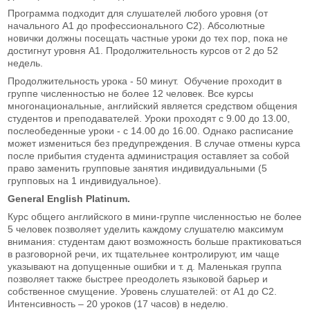
Программа подходит для слушателей любого уровня (от
начального A1 до профессионального C2). Абсолютные
новички должны посещать частные уроки до тех пор, пока не
достигнут уровня A1. Продолжительность курсов от 2 до 52
недель.
Продолжительность урока - 50 минут. Обучение проходит в
группе численностью не более 12 человек. Все курсы
многонациональные, английский является средством общения
студентов и преподавателей. Уроки проходят с 9.00 до 13.00,
послеобеденные уроки - с 14.00 до 16.00. Однако расписание
может измениться без предупреждения. В случае отмены курса
после прибытия студента администрация оставляет за собой
право заменить групповые занятия индивидуальными (5
групповых на 1 индивидуальное).
General English Platinum.
Курс общего английского в мини-группе численностью не более
5 человек позволяет уделить каждому слушателю максимум
внимания: студентам дают возможность больше практиковаться
в разговорной речи, их тщательнее контролируют, им чаще
указывают на допущенные ошибки и т. д. Маленькая группа
позволяет также быстрее преодолеть языковой барьер и
собственное смущение. Уровень слушателей: от А1 до С2.
Интенсивность – 20 уроков (17 часов) в неделю.