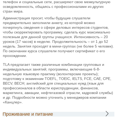
телефон и социальные сети, расширяют свою межкультурную
осведомленность, общаясь с профессионалами из других
стран мира.
Администрация просит, чтобы будущие слушатели
предварительно заполнили анкету, из которой можно
почерпнуть сведения о сфере деловых интересов студентов,
чтобы скорректировать программу, сделать курс максимально
полезным для данной группы учащихся. Интенсивность – 20
уроков (17 часов) в неделю. Продолжительность – от 1 до 52
недель. Занятия проходят в мини-группах (не более 5 человек).
По окончании курса слушатели получают сертификат о его
прохождении.
TLA предлагает также различные комбинации групповых и
индивидуальных занятий; программы, включающие 6-8-
недельную языковую практику (волонтерские проекты);
подготовку к экзаменам TOEFL, TOEIC, IELTS, FCE, CAE, CPE,
BECV, BECH; английский для специальных нужд (язык для
профессионалов в области юриспруденции, финансов,
маркетинга, авиации, нефтегазовой отрасли, кадровой службы)
и др. Подробности можно уточнить у менеджеров компании
«Канцлер».
Проживание и питание