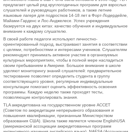
предлагает целый ряд круглогодичных программ для взрослых
слушателей и руководящих работников, а также летние
языковые лагеря для подростков 14-18 лет в Форт-Лодердейле,
Майами-Гарденс и Лос-Анджелесе. Успех учреждения
базируется на двух китах: качество обучения и индивидуальное
внимание к каждому слушателю.
В своей работе педагоги используют личностно-
ориентированный подход, выстраивают занятия в соответствии
с целями, потребностями и интересами учеников. Слушателям
рекомендуют принимать активное участие в организуемых
культурных мероприятиях, чтобы в полной мере насладиться
своим пребыванием в Америке. Большое внимание в школе
уделяют мониторингу знаний слушателей: предварительное
тестирование позволяет определить студента в группу
соответствующего уровня, регулярные индивидуальные
консультации помогают оценить эффективность освоения
программы. Каждую неделю также проходят тесты,
позволяющие контролировать знания.
TLA аккредитована на государственном уровне ACCET
(Советом по аккредитации непрерывного образования и
повышения квалификации, признанным Министерством
образования США). Школа также является членом EnglishUSA
(американской ассоциации аккредитованных программ
интенсивного изучения английского языка), NAFSA (Ассоциации