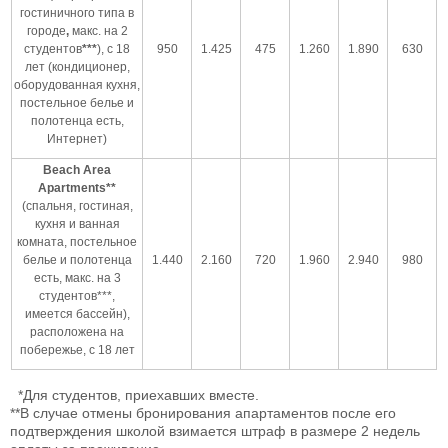
гостиничного типа
в
городе
,
макс. на 2
студентов
***
), с 18
950
1.425
475
1.260
1.890
630
лет (кондиционер,
оборудованная кухня,
постельное белье и
полотенца есть,
Интернет)
Beach
Area
Apartments
**
(спальня, гостиная,
кухня и ванная
комната, постельное
белье и полотенца
1.440
2.160
720
1.960
2.940
980
есть, макс. на 3
студентов***,
имеется бассейн),
расположена на
побережье, с 18 лет
*Для студентов, приехавших вместе.
**В случае отмены бронирования апартаментов после его
подтверждения школой взимается штраф в размере 2 недель