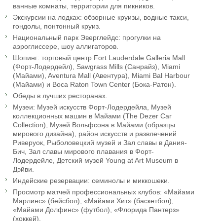
ванные комнаты, территории для пикников.
Экскурсии на лодках: обзорные круизы, водные такси,
гондолы, понтонный круиз.
Национальный парк Эверглейдс: прогулки на
аэроглиссере, шоу аллигаторов.
Шопинг: торговый центр Fort Lauderdale Galleria Mall
(Форт-Лодердейл), Sawgrass Mills (Санрайз), Miami
(Майами), Aventura Mall (Авентура), Miami Bal Harbour
(Майами) и Boca Raton Town Center (Бока-Ратон).
Обеды в лучших ресторанах.
Музеи: Музей искусств Форт-Лодердейла, Музей
коллекционных машин в Майами (The Dezer Car
Сollection), Музей Вольфсона в Майами (образцы
мирового дизайна), район искусств и развлечений
Риверуок, Рыболовецкий музей и Зал славы в Дания-
Бич, Зал славы мирового плавания в Форт-
Лодердейле, Детский музей Young at Art Museum в
Дэйви.
Индейские резервации: семинолы и миккошеки.
Просмотр матчей профессиональных клубов: «Майами
Марлинс» (бейсбол), «Майами Хит» (баскетбол),
«Майами Долфинс» (футбол), «Флорида Пантерз»
(хоккей).