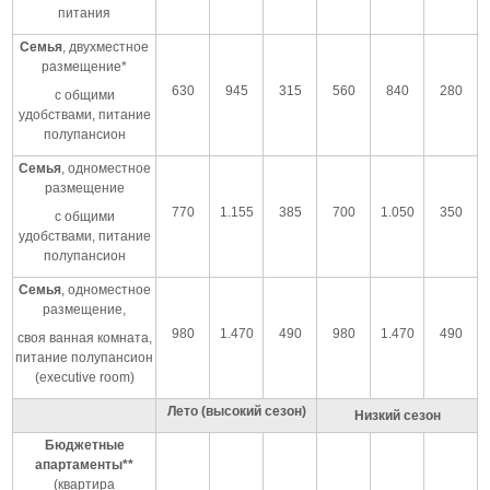
питания
Семья
, двухместное
размещение*
630
945
315
560
840
280
с общими
удобствами, питание
полупансион
Семья
, одноместное
размещение
770
1.155
385
700
1.050
350
с общими
удобствами, питание
полупансион
Семья
, одноместное
размещение,
980
1.470
490
980
1.470
490
своя ванная комната,
питание полупансион
(executive room)
Лето (высокий сезон)
Низкий сезон
Бюджетные
апартаменты**
(квартира