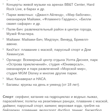
Концерты живой музыки на аренах BB&T Center, Hard
Rock Live, в барах и др.
Парки животных: «Джангл Айленд», «Мир бабочек»,
океанариум Майами, «Фламинго Гарденс», «Билли
свамп сафари» и др.
Палм-Бич: развлекательный район в центре города,
Музей Флаглера.
Майами: Майами-Бич, Мидтаун, Винвуд, Брикелл-
авеню.
КиэУэст: плавание с маской, парусный спорт и Дом
Хемингуэя.
Орландо: Всемирный центр отдыха Уолта Диснея, парк
«Острова приключений», студия «Юниверсал»,
океанариум и парк развлечений «Морской мир»,
студия MGM Disney и многие другие парки.
Мыс Канаверал и НАСА.
Багамы: круизы на день и уикенд (от 18 лет).
Спорт
: серфинг, катание на гидроциклах и водных лыжах,
парасейлинг, полеты на реактивных ранцах, плавание с маской,
дайвинг, парусный спорт, каякинг, верховая езда, гребля на
байдарках, плавание, велоспорт, футбол, теннис, баскетбол,