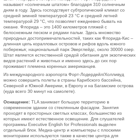
называют «солнечным штатом» благодаря 310 солнечным
дням в году. Здесь господствует субтропический климат со
средней зимней температурой 23 °С и средней летней
температурой 29 °С, что позволяет ежедневно бывать на
океане. Флорида – это 1400 километров пляжей с
белоснежным песком и рядами пальм. Здесь множество
природных достопримечательностей, таких как Флорида-Кис –
длинная цепь коралловых островов и рифов вдоль южного
побережья; национальный парк Эверглейдс, около 30000 озер.
Штат является естественной средой обитания для экзотических
видов растений и животных и именно здесь до сих пор
проживают племена коренных американцев.
Из международного аэропорта Форт-Лодердейл/Холливуд
можно совершить полеты в страны Карибского бассейна,
Северной и Южной Америки, в Европу и на Багамские острова
(куда всего 30 минут на самолете).
Оснащение:
TLA занимает большую территорию в
современном здании со стеклянным фасадом. Занятия
проходят в просторных светлых классах, большинство из
которых имеют естественное освещение. Для слушателей
программы Executive English for Professionals выделен
отдельный блок. Медиа-центр и компьютеры с плоскими
мониторами используются также в качестве центра для