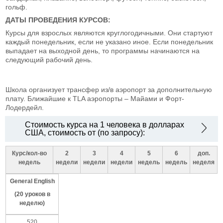
гольф.
ДАТЫ ПРОВЕДЕНИЯ КУРСОВ:
Курсы для взрослых являются круглогодичными. Они стартуют
каждый понедельник, если не указано иное. Если понедельник
выпадает на выходной день, то программы начинаются на
следующий рабочий день.
Школа организует трансфер из/в аэропорт за дополнительную
плату. Ближайшие к TLA аэропорты – Майами и Форт-
Лодердейл.
Стоимость курса на 1 человека в долларах
США, стоимость от (по запросу):
Курс/кол-во
2
3
4
5
6
доп.
недель
недели
недели
недели
недель
недель
неделя
General
English
(20
уроков в
неделю
)
520