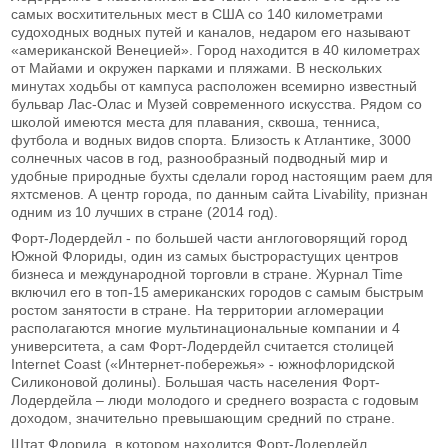
самых восхитительных мест в США со 140 километрами
судоходных водных путей и каналов, недаром его называют
«американской Венецией». Город находится в 40 километрах
от Майами и окружен парками и пляжами. В нескольких
минутах ходьбы от кампуса расположен всемирно известный
бульвар Лас-Олас и Музей современного искусства. Рядом со
школой имеются места для плавания, сквоша, тенниса,
футбола и водных видов спорта. Близость к Атлантике, 3000
солнечных часов в год, разнообразный подводный мир и
удобные природные бухты сделали город настоящим раем для
яхтсменов. А центр города, по данным сайта Livability, признан
одним из 10 лучших в стране (2014 год).
Форт-Лодердейл - по большей части англоговорящий город
Южной Флориды, один из самых быстрорастущих центров
бизнеса и международной торговли в стране. Журнал Time
включил его в топ-15 американских городов с самым быстрым
ростом занятости в стране. На территории агломерации
располагаются многие мультинациональные компании и 4
университета, а сам Форт-Лодердейл считается столицей
Internet Coast («Интернет-побережья» - южнофлоридской
Силиконовой долины). Большая часть населения Форт-
Лодердейла – люди молодого и среднего возраста с годовым
доходом, значительно превышающим средний по стране.
Штат Флорида, в котором находится Форт-Лодердейл,