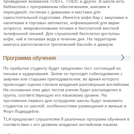
проведения экзаменов TOEFL, TOEIC и других. В школе есть
библиотека с программным обеспечением, книгами и
периодикой; гостиная с диванами и местами для
самостоятельной подготовки. Имеется кофе-бар с закусками и
напитками в торговых автоматах, кофемашиной для варки
эспрессо, микроволновыми печами и бесплатной местной
телефонной линией. Для слушателей бесплатно доступны
кофе, чай и питьевая вода в течение дня. На территории
кампуса располагается тропический бассейн и джакузи.
Программа обучения
По прибытии студенту будет предложен тест, состоящий из
письма и аудирования. Затем он проходит собеседование с
завучем или старшим преподавателем, во время которого
происходит оценка степени владения разговорным английским.
На основании этих двух тестов ученик будет распределен в
группу, соответствующую его языковому уровню. На
протяжении первого дня сотрудники школы будут знакомить
студентов со школой, особенностями размещения и жизнью в
Форт-Лодердейле.
TLA предлагает слушателям 8 различных программ обучения в
соответствии с его уровнем владения английским языком: