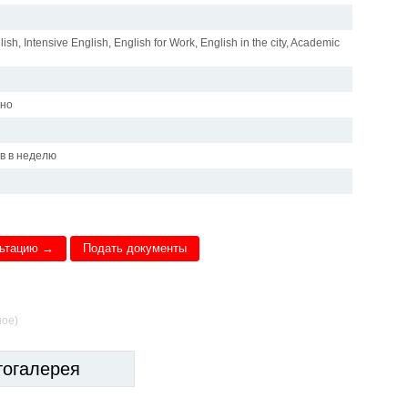
ish, Intensive English, English for Work, English in the city, Academic
чно
и
ов в неделю
льтацию →
Подать документы
ное)
тогалерея