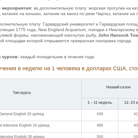
 мероприятия: з
а дополнительную плату: морская прогулка на ка
 катание на коньках, катание на каноэ по реке Чарльз, катание на 
полнительную плату: Гарвардский университет и Гарвардская пло
люции 1775 года, New England Acquarium, поездка к Ниагарскому 
дливой формы, напоминающий изогнутую рыбу,
John Hancock Tow
ой площадки которой
открывается прекрасная панорама города.
х курсов:
каждый понедельник в течение года.
чения в неделю на 1 человека в долларах США, стои
Низкий сезон
Тип курса
1 – 11 недель
12- 23 
General English 20 ур/нед.
430
41
i-Intensive English 24 ур/нед.
485
43
ntensive English 30 ур/нед.
550
51