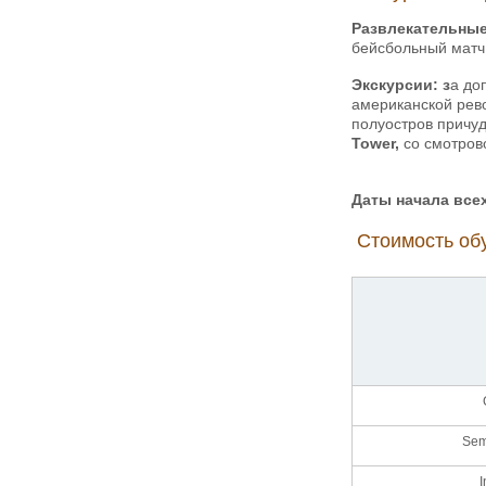
Развлекательные
бейсбольный матч,
Экскурсии: з
а до
американской рево
полуостров причу
Tower
,
со смотров
Даты начала все
Стоимость обу
Sem
I