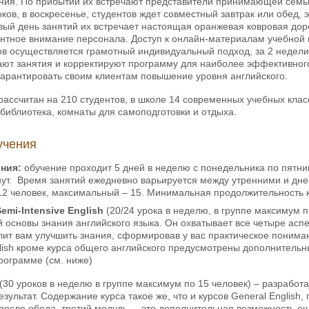
ния. По прибытии их встречают представители принимающей семьи
ков, в воскресенье, студентов ждет совместный завтрак или обед, э
вый день занятий их встречает настоящая оранжевая ковровая до
ентное внимание персонала. Доступ к онлайн-материалам учебной
ков осуществляется грамотный индивидуальный подход, за 2 недел
ют занятия и корректируют программу для наиболее эффективного 
гарантировать своим клиентам повышение уровня английского.
рассчитан на 210 студентов, в школе 14 современных учебных клас
 библиотека, комнаты для самоподготовки и отдыха.
учения
ения:
обучение проходит 5 дней в неделю с понедельника по пятни
нут. Время занятий ежедневно варьируется между утренними и дн
12 человек, максимальный – 15. Минимальная продолжительность к
Semi-Intensive English
(20/24 урока в неделю, в группе максимум п
 основы знания английского языка. Он охватывает все четыре аспек
ит вам улучшить знания, сформировав у вас практическое пониман
glish кроме курса общего английского предусмотрены дополнительны
рограмме (см. ниже)
(30 уроков в неделю в группе максимум по 15 человек) – разработа
зультат. Содержание курса такое же, что и курсов General English
после обеда, третий модуль, – это дополнительная возможность ещё