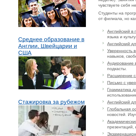
чувствуете себя н
Студенты на прогр
от филиала, но к
Английский в 
языка и культ
Среднее образование в
Английский д
Англии, Швейцарии и
Уверенность в
США
навыков, своб
Аудирование 
подкасты.
Расширение с
Письмо с уве
Грамматика д
использовани
Стажировка за рубежом
Английский д
Глобальная о
новостей. Изу
Академически
презентаций, 
Экзаменацион