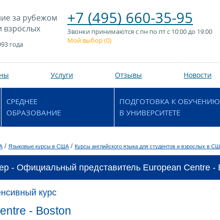
+7 (495) 660-35-95
ие за рубежом
и взрослых
Звонки принимаются с пн по пт с 10:00 до 19:00
Мой выбор (
0
)
993 года
аны
Услуги
Отзывы
Новости
СРЕДНЕЕ
ПОДГОТОВКА К ОБУЧЕНИЮ
ОБРАЗОВАНИЕ
В УНИВЕРСИТЕТЕ
/
/
А
Языковые курсы в США
Курсы английского языка для студентов и взрослых в С
ер - Официальный представитель European Centre - B
енсивный курс
ntre - Boston