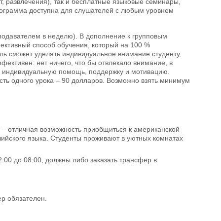
т, развлечения), так и бесплатные языковые семинары,
рограмма доступна для слушателей с любым уровнем
реподавателем в неделю). В дополнение к групповым
ективный способ обучения, который на 100 %
ль сможет уделять индивидуальное внимание студенту,
ективен: нет ничего, что бы отвлекало внимание, в
те индивидуальную помощь, поддержку и мотивацию.
ть одного урока – 90 долларов. Возможно взять минимум
 – отличная возможность приобщиться к американской
лийского языка. Студенты проживают в уютных комнатах
00 до 08:00, должны либо заказать трансфер в
р обязателен.