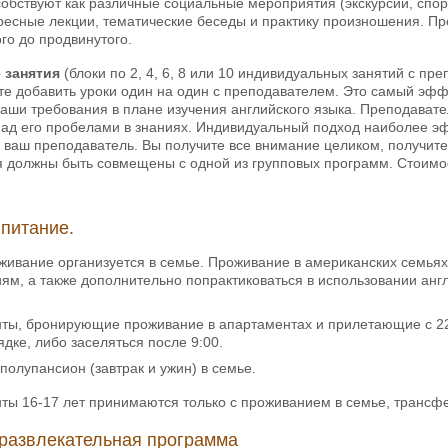
обствуют как различные социальные мероприятия (экскурсии, спор
есные лекции, тематические беседы и практику произношения. П
ого до продвинутого.
 занятия
(блоки по 2, 4, 6, 8 или 10 индивидуальных занятий с п
те добавить уроки один на один с преподавателем. Это самый эфф
аши требования в плане изучения английского языка. Преподавате
ад его пробелами в знаниях. Индивидуальный подход наиболее эфф
и ваш преподаватель. Вы получите все внимание целиком, получи
я должны быть совмещены с одной из групповых программ. Стоимос
питание.
живание организуется в семье. Проживание в американских семьях
иям, а также дополнительно попрактиковаться в использовании анг
ты, бронирующие проживание в апартаментах и прилетающие с 22:
дке, либо заселяться после 9:00.
 полупансион (завтрак и ужин) в семье.
ты 16-17 лет принимаются только с проживанием в семье, трансфе
развлекательная программа