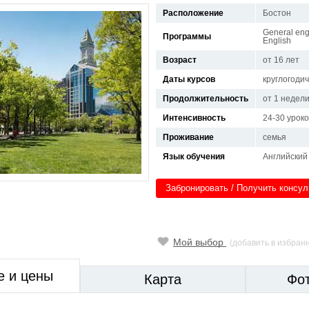
Расположение
Бостон
General engl
Программы
English
Возраст
от 16 лет
Даты курсов
круглогоди
Продолжительность
от 1 недел
Интенсивность
24-30 урок
Проживание
семья
Язык обучения
Английский
Забронировать / Получить консу
Мой выбор
(добавить в избран
е и цены
Карта
Фо