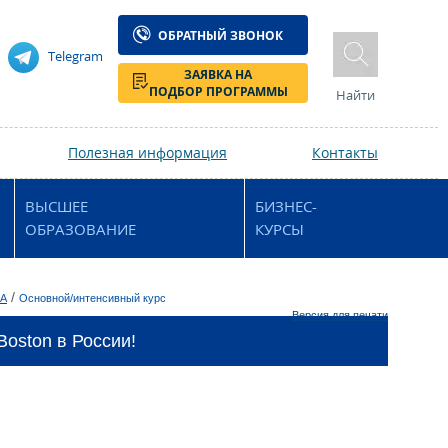
ОБРАТНЫЙ ЗВОНОК
Telegram
ЗАЯВКА НА
ПОДБОР ПРОГРАММЫ
Найти
Полезная информация
Контакты
ВЫСШЕЕ
БИЗНЕС-
ОБРАЗОВАНИЕ
КУРСЫ
/
ША
Основной/интенсивный курс
Версия для печати
oston в России!