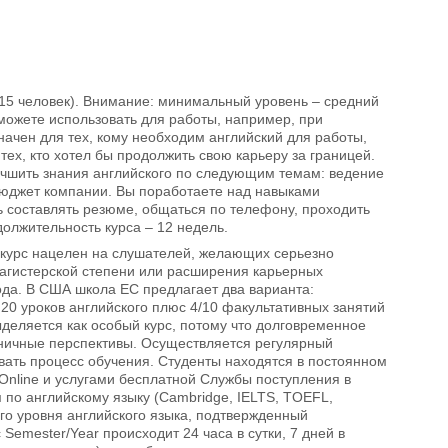
о 15 человек). Внимание: минимальный уровень – средний
сможете использовать для работы, например, при
начен для тех, кому необходим английский для работы,
тех, кто хотел бы продолжить свою карьеру за границей.
улучшить знания английского по следующим темам: ведение
 бюджет компании. Вы поработаете над навыками
ь составлять резюме, общаться по телефону, проходить
олжительность курса – 12 недель.
– курс нацелен на слушателей, желающих серьезно
магистерской степени или расширения карьерных
ода. В США школа ЕС предлагает два варианта:
h: 20 уроков английского плюс 4/10 факультативных занятий
деляется как особый курс, потому что долговременное
аничные перспективы. Осуществляется регулярный
вать процесс обучения. Студенты находятся в постоянном
nline и услугами бесплатной Службы поступления в
 по английскому языку (Cambridge, IELTS, TOEFL,
го уровня английского языка, подтвержденный
emester/Year происходит 24 часа в сутки, 7 дней в