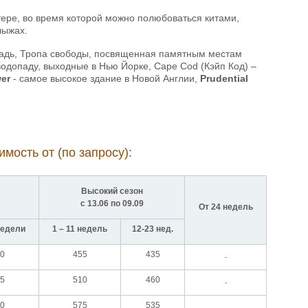
тере, во время которой можно полюбоваться китами,
лыжах.
щадь, Тропа свободы, посвященная памятным местам
водопаду, выходные в Нью Йорке, Cape Cod (Кэйп Код) –
er
- самое высокое здание в Новой Англии,
Prudential
мость от (по запросу):
Высокий сезон
с 13.06 по 09.09
От 24 недель
недели
1 – 11 недель
12-23 нед.
0
455
435
-
5
510
460
-
0
575
535
-