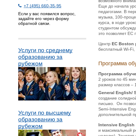
возможного внима
+7 (495) 660-35-95
Еще до начала уро
педагогами. В пер
Если у вас появился вопрос,
музыка, 100-проц
задайте его через форму
курса, в ходе уро
обратной связи.
студентом обсужда
это позволяет ЕС 
Центр
EC
Boston
бесплатный Wi-Fi,
Услуги по среднему
образованию за
Программа об
рубежом
Программа обуч
2 уроков по 45 ми
размер классов – 
General English/ 
создание солидной
письмо. Он позвол
Semi-Intensive En
Услуги по высшему
дополнительной п
образованию за
Intensive English
рубежом
и максимальный ре
неделю). Занятия 