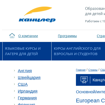
Образован
для детей 
Работаем с 1
О компании
Программы
Стр
ЯЗЫКОВЫЕ КУРСЫ И
КУРСЫ АНГЛИЙСКОГО ДЛЯ
ЛАГЕРЯ ДЛЯ ДЕТЕЙ
ВЗРОСЛЫХ И СТУДЕНТОВ
/
/
Англия
Главная
Страны
СШ
Швейцария
Канцл
США
Ирландия
Основной/инт
Германия
European Ce
Франция