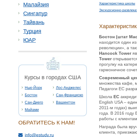
Характеристика школы
Малайзия
Экскурсионно-развлека
Сингапур
Тайвань
Характеристи
Турция
Бостон (штат Ма
ЮАР
находится один из
революции», а та
Hancock Tower
яв
Tower
открываетс
прогулку на катер
гармоничное соче
Курсы в городах США
Современный це
множества кафе, м
Нью-Йорк
Лос-Анджелес
Педагоги ЕС разра
Бостон
Сан-Франциско
Школа
ЕС
аккреди
English USA – еди
Сан-Диего
Вашингтон
2011-м годах) выи
Майами
года. В 2016 году
работы с клиента
ОБРАТИТЕСЬ К НАМ!
Награда была вруч
клиента, приезжаю
info@estudy.ru