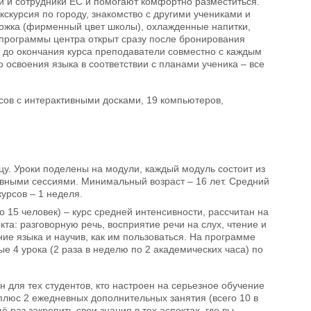
 и сотрудники EC и помогают комфортно разместиться.
кскурсия по городу, знакомство с другими учениками и
рожка (фирменный цвет школы), охлажденные напитки,
 программы центра открыт сразу после бронирования
и до окончания курса преподаватели совместно с каждым
освоения языка в соответствии с планами ученика – все
сов с интерактивными досками, 19 компьютеров,
цу. Уроки поделены на модули, каждый модуль состоит из
евными сессиями. Минимальный возраст – 16 лет. Средний
урсов – 1 неделя.
о 15 человек) – курс средней интенсивности, рассчитан на
та: разговорную речь, восприятие речи на слух, чтение и
ие языка и научив, как им пользоваться. На программе
е 4 урока (2 раза в неделю по 2 академических часа) по
н для тех студентов, кто настроен на серьезное обучение
, плюс 2 ежедневных дополнительных занятия (всего 10 в
 раз закрепить свои знания в тех аспектах, где вы