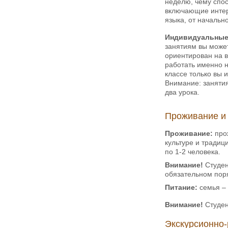
неделю, чему спос
включающие интер
языка, от начальн
Индивидуальные
занятиям вы може
ориентирован на в
работать именно н
классе только вы 
Внимание: заняти
два урока.
Проживание и 
Проживание:
про
культуре и традиц
по 1-2 человека.
Внимание!
Студен
обязательном поря
Питание:
семья –
Внимание!
Студен
Экскурсионно-