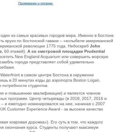
Проживание и питание.
и один из самых красивых городов мира. Именно в Бостоне
ть круиз по бостонской гавани – «колыбели американской
мериканской революции 1775 года. Небоскреб
John
, 60 этажей).
А со смотровой площадки Prudential
осетить New England Acquarium или совершить морскую
нсамбль города представляет собой удивительно
кребами.
Waterfront в самом центре Бостона в окружении
ишь в 20 минутах езды до аэропорта Boston Logan.
е потребности студентов.
ия и повышению квалификации) и является членом
ных программ. Центр четырежды (в 2018, 2017, 2016 и
 – и ежегодно номинировался на нее, начиная с 2007
UK Customer Experience Award - за высокое качество
ая ковровая дорожка»). Его суть в том, что каждого
дня окончания курса. Студенты получают максимум