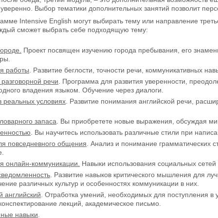
еуверенно. Выбор тематики дополнительных занятий позволит перс
амме Intensive English могут выбирать тему или направление треть
аждый сможет выбрать себе подходящую тему:
городе.
Проект посвящен изучению города пребывания, его знамен
уры.
ля работы
. Развитие беглости, точности речи, коммуникативных на
 разговорной речи
. Программа для развития уверенности, преодол
одного владения языком. Обучение через диалоги.
в реальных условиях
. Развитие понимания английской речи, расшир
ловарного запаса
. Вы приобретете новые выражения, обсуждая ми
ренностью
. Вы научитесь использовать различные стили при написа
ля повседневного общения
. Анализ и понимание грамматических ст
е.
ля онлайн-коммуникации.
Навыки использования социальных сетей 
сведомленность
. Развитие навыков критического мышления для лу
чение различных культур и особенностях коммуникации в них.
й английский
. Отработка умений, необходимых для поступления в у
конспектирование лекций, академическое письмо.
ные навыки
.