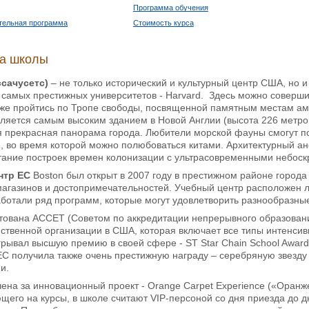
Программа обучения
тельная программа
Стоимость курса
ка школы
ссачусетс)
– не только исторический и культурный центр США, но 
 самых престижных университетов - Harvard. Здесь можно соверши
кже пройтись по Тропе свободы, посвященной памятным местам а
ляется самым высоким зданием в Новой Англии (высота 226 метров
я прекрасная панорама города. Любители морской фауны смогут п
е, во время которой можно полюбоваться китами. Архитектурный а
тание построек времен колонизации с ультрасовременными небос
нтр ЕС
Boston был открыт в 2007 году в престижном районе города 
агазинов и достопримечательностей. Учебный центр расположен л
ботали ряд программ, которые могут удовлетворить разнообразны
тована ACCET (Советом по аккредитации непрерывного образован
нственной организации в США, которая включает все типы интенсив
грывал высшую премию в своей сфере - ST Star Chain School Award
 EC получила также очень престижную награду – серебряную звезду 
ми.
ена за инновационный проект - Orange Carpet Experience («Оранжев
щего на курсы, в школе считают VIP-персоной со дня приезда до 