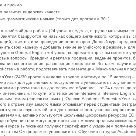
е и письмо
.
я развития лидерских качеств
.
ые грамматические навыки
(только для программ 30+).
- aнглийский для работы (24 урока в неделю, в группе максимум п
). Занятия базируются на навыках общего английского, который вы 
таций, отчетов, или проведении переговоров. Данный курс предназ
енить свою карьеру и добавить знание английского в резюме, и для 
0 уроков General English + 4 урока, во время которых вы сможете 
овые вопросы, брендинг и реклама продукции, ведение проектов,
вания своего мнения, разрешения конфликтов. Вы также научитес
ойстве на работу, подготавливать презентации. Максимальная прод
er/Year
(24/30 уроков в неделю в группе максимум по 15 человек) 
кий язык для дальнейшего поступления в университет, получения 
грамма рассчитана на долгосрочное обучение – от 24 недель до г
интенсивный. По сути, это те же Semi-intensive и Intensive Englis
нным темам (список см. выше). Однако Academic Semester/Year вы
ого в стране изучаемого языка открывает перед студентами безгр
ого уровня слушателей, что дает возможность успешно корректиро
давателями, активно пользуются школьным цифровым ресурсом EC O
оде обучения они могут подготовиться к международным экзаменам
нии курса выпускники получают сертификат с указанием полученно
льством Оксфордского университета. Обучение на курсе Academic S