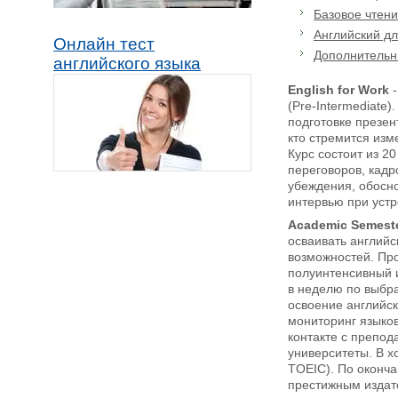
Базовое чтени
Английский дл
Онлайн тест
Дополнительн
английского языка
English for Work
(Pre-Intermediate
подготовке презен
кто стремится изм
Курс состоит из 2
переговоров, кадр
убеждения, обосно
интервью при устр
Academic Semest
осваивать английс
возможностей. Про
полуинтенсивный и 
в неделю по выбра
освоение английск
мониторинг языков
контакте с препо
университеты. В х
TOEIC). По оконча
престижным издате