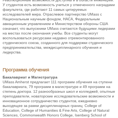
У студентов есть возможность учиться у отмеченного наградами
факультета, где работают 11 самых цитируемых
исследователей мира. Отраслевое партнерство UMass с
Национальным научным фондом, НАСА, Федеральным
авиационным управлением и Министерством обороны США
означает, что выпускники UMass считаются будущими лидерами
на местах после окончания учебы. Все студенты могут
воспользоваться ресурсами недавно отремонтированного
студенческого союза, созданного для поддержки студенческого
предпринимательства, междисциплинарного обучения и
лидерства.
Программа обучения
Бакалавриат и Магистратура
UMass Amherst предлагает 111 программ обучения на ступени
бакалавриата, 79 программ в магистратуре и 49 программ на
степень доктора. 12 разнообразных школ и колледжей, опытные
преподаватели, новаторские исследовательские возможности и
инновационное сотрудничество студентов, ежедневно
выходящее за рамки дисциплинарных границ: College of
Education, College of Humanities & Fine Arts, College of Natural
Sciences, Commonwealth Honors College, Isenberg School of