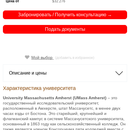
Цена от
$32.276
Забронировать / Получить консультацию →
Подать документы
Мой выбор
(добавить в избранное)
Описание и цены
Характеристика университета
University Massachusetts Amherst (UMass Amherst)
– это
государственный исследовательский университет,
расположенный в Амхерсте, штат Массачусетс, в менее двух
часах езды от Бостона. Это старейший, крупнейший и
флагманский кампус в системе Массачусетского университета,
основанный в 1863 году как сельскохозяйственный колледж. Он
также является членом Консорциума пяти колледжей вместе с