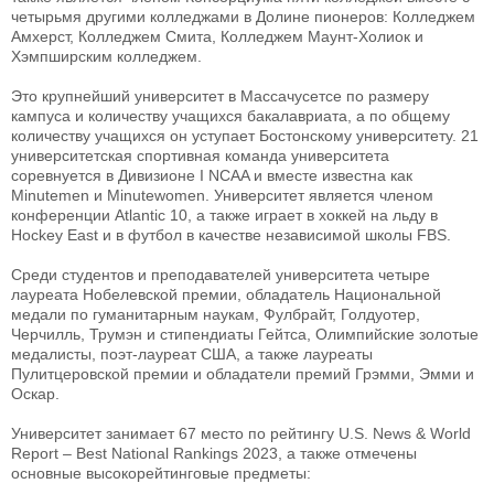
четырьмя другими колледжами в Долине пионеров: Колледжем
Амхерст, Колледжем Смита, Колледжем Маунт-Холиок и
Хэмпширским колледжем.
Это крупнейший университет в Массачусетсе по размеру
кампуса и количеству учащихся бакалавриата, а по общему
количеству учащихся он уступает Бостонскому университету. 21
университетская спортивная команда университета
соревнуется в Дивизионе I NCAA и вместе известна как
Minutemen и Minutewomen. Университет является членом
конференции Atlantic 10, а также играет в хоккей на льду в
Hockey East и в футбол в качестве независимой школы FBS.
Среди студентов и преподавателей университета четыре
лауреата Нобелевской премии, обладатель Национальной
медали по гуманитарным наукам, Фулбрайт, Голдуотер,
Черчилль, Трумэн и стипендиаты Гейтса, Олимпийские золотые
медалисты, поэт-лауреат США, а также лауреаты
Пулитцеровской премии и обладатели премий Грэмми, Эмми и
Оскар.
Университет занимает 67 место по рейтингу U.S. News & World
Report – Best National Rankings 2023, а также отмечены
основные высокорейтинговые предметы: