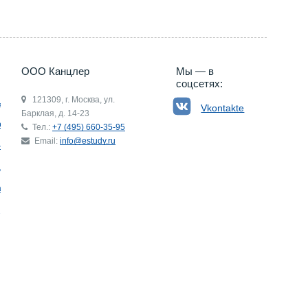
ООО Канцлер
Мы — в
соцсетях:
121309, г. Москва, ул.
ьгия
Vkontakte
Барклая, д. 14-23
р
Тел.:
+7 (495) 660-35-95
Email:
info@estudy.ru
ния
ай
ада
Э