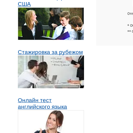
США
Отп
* О
** 
Стажировка за рубежом
Онлайн тест
английского языка