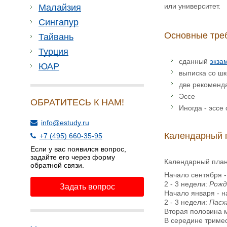
или университет.
Малайзия
Сингапур
Основные треб
Тайвань
Турция
сданный
экза
ЮАР
выписка со ш
две рекоменда
Эссе
ОБРАТИТЕСЬ К НАМ!
Иногда - эссе
info@estudy.ru
Календарный п
+7 (495) 660-35-95
Если у вас появился вопрос,
задайте его через форму
Календарный план 
обратной связи.
Начало сентября -
2 - 3 недели:
Рожд
Задать вопрос
Начало января - 
2 - 3 недели:
Пасх
Вторая половина 
В середине тримес