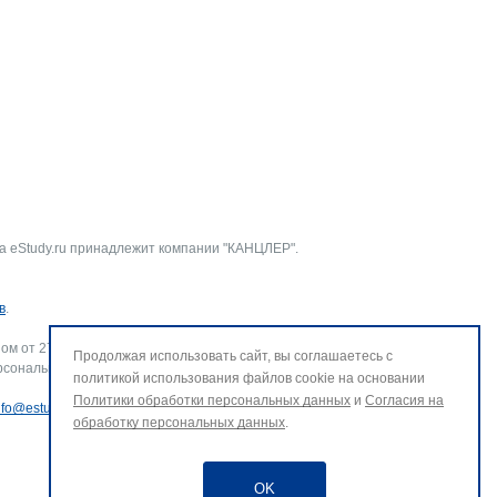
а eStudy.ru принадлежит компании "КАНЦЛЕР".
в
.
ом от 27.07.2006 г. № 152-ФЗ «О персональных данных».
Продолжая использовать сайт, вы соглашаетесь с
рсональных данных и использование файлов cookie. В случае
политикой использования файлов cookie на основании
Политики обработки персональных данных
и
Согласия на
nfo@estudy.ru
.
обработку персональных данных
.
OK