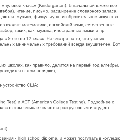
, «нулевой класс» (Kindergarten). В начальной школе все
гебра), чтение, письмо, расширение словарного запаса,
аются: музыка, физкультура, изобразительное искусство.
ов входят: математика, английский язык, естественные
выбор, таких, как: музыка, иностранные языки и пр.
 с 9-ого по 12-класс. Не смотря на то, что ученик
тельных минимальных требований всегда внушителен. Вот
ших школах, как правило, делится на первый год алгебры,
роходится в этом порядке);
е устройство США;
g Test) и ACT (American College Testing). Подробнее о
асс в этом смысле является разгрузочным и студент
nt).
ания - high school diploma, и может поступать в колледж