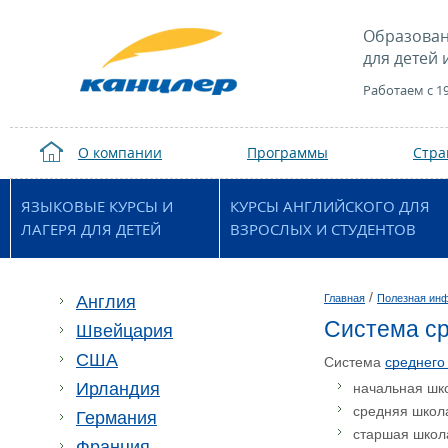
Образован
для детей 
Работаем с 1
О компании
Программы
Стр
ЯЗЫКОВЫЕ КУРСЫ И
КУРСЫ АНГЛИЙСКОГО ДЛЯ
ЛАГЕРЯ ДЛЯ ДЕТЕЙ
ВЗРОСЛЫХ И СТУДЕНТОВ
/
Англия
Главная
Полезная ин
Система ср
Швейцария
США
Система
среднего
Ирландия
начальная школ
средняя школа 
Германия
старшая школа 
Франция