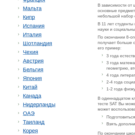
В зависимости от ш
Мальта
основные предметы
небольшой набор е
Кипр
В 11 лет студенты
Испания
науки и социальны
Италия
По окончании 8-ого
получает больше 
Шотландия
его пример:
Чехия
3 года естест
Австрия
3 года матема
геометрию, вт
Бельгия
4 года литера
Япония
2-4 года соци
Китай
1-2 года физк
Канада
В одиннадцатом кл
тесте SAT Вы може
Нидерланды
может воспользов
ОАЭ
Подготовиться
Таиланд
Взять дополни
Корея
По окончании школ