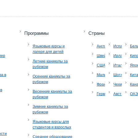
Программы
Страны
Языковые курсы и
Англия
Испания
Бел
лагеря для детей
лер
Швейцария
Ирландия
Кип
Летние каникулы за
США
Италия
Япо
рубежом
ва в
Мальта
Шотландия
Кит
Осенние каникулы за
рубежом
Франция
Чехия
Кан
ов
Весенние каникулы за
Германия
Австрия
ОА
рубежом
Зимние каникулы за
рубежом
Языковые курсы для
студентов и взрослых
ости
Среднее образование