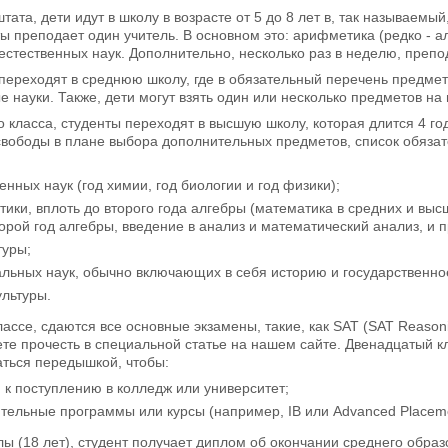
тата, дети идут в школу в возрасте от 5 до 8 лет в, так называемый
 преподает один учитель. В основном это: арифметика (редко - ал
стественных наук. Дополнительно, несколько раз в неделю, препод
 переходят в среднюю школу, где в обязательный перечень предмет
е науки. Также, дети могут взять один или несколько предметов на 
 класса, студенты переходят в высшую школу, которая длится 4 года
свободы в плане выбора дополнительных предметов, список обяза
венных наук (год химии, год биологии и год физики);
тики, вплоть до второго года алгебры (математика в средних и выс
орой год алгебры, введение в анализ и математический анализ, и п
туры;
альных наук, обычно включающих в себя историю и государственно
ультуры.
ассе, сдаются все основные экзамены, такие, как SAT (SAT Reasonin
те прочесть в специальной статье на нашем сайте. Двенадцатый кл
аться передышкой, чтобы:
 к поступлению в колледж или университет;
тельные программы или курсы (например, IB или Advanced Placeme
ы (18 лет), студент получает диплом об окончании среднего образов