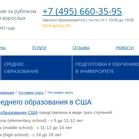
+7 (495) 660-35-95
ие за рубежом
и взрослых
Звонки принимаются с пн по пт с 10:00 до 19:00
Мой выбор (
0
)
993 года
аны
Услуги
Отзывы
Новости
СРЕДНЕЕ
ПОДГОТОВКА К ОБУЧЕНИЮ
ОБРАЗОВАНИЕ
В УНИВЕРСИТЕТЕ
/
/
формация
Что важно знать
Что важно знать
еднего образования в США
 образования США
представлена в виде трех ступеней:
а (elementary school) - c 5 до 11-12 лет
(middle school) - с 11-12 до 14 лет
(high school) - с 14 до 18 лет