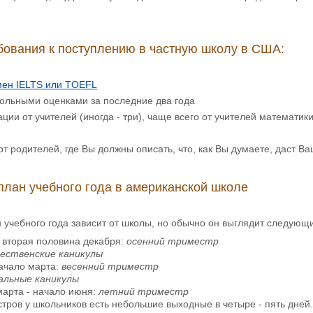
ования к поступлению в частную школу в США:
мен IELTS или TOEFL
кольными оценками за последние два года
ции от учителей (иногда - три), чаще всего от учителей математики
 от родителей, где Вы должны описать, что, как Вы думаете, даст 
лан учебного года в американской школе
учебного года зависит от школы, но обычно он выглядит следующ
 вторая половина декабря:
осенний триместр
ественские каникулы
начало марта:
весенний триместр
альные каникулы
марта - начало июня:
летний триместр
тров у школьников есть небольшие выходные в четыре - пять дней.