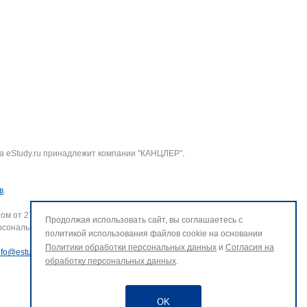
а eStudy.ru принадлежит компании "КАНЦЛЕР".
в
.
ом от 27.07.2006 г. № 152-ФЗ «О персональных данных».
Продолжая использовать сайт, вы соглашаетесь с
рсональных данных и использование файлов cookie. В случае
политикой использования файлов cookie на основании
Политики обработки персональных данных
и
Согласия на
nfo@estudy.ru
.
обработку персональных данных
.
OK