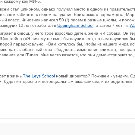
ой каждому как МИ-6.
овсем стал шпионом, однако получил место в одном из правительст
в своем кабинете с видом на здания Британского парламента, Мар
ный класс. Чиновник написал 50 (!) писем в разные школы, и полож
азведчик 12 лет отработал в
Uppingham School
, а затем 7 лет - в
Wa
играет в сквош, у него трое взрослых детей, жена и 4 собаки. Он т
Эйнштейна («Я ничему не смог бы научить его, но сам научился бы
 порой парадоксально. «Вам хотелось бы, чтобы из нашего мира исч
чиво дать глобальный ответ: бедность, изменения климата, неспра
новления для iTunes. Мне часто кажется, что они демонстрируют то,
сет в жизнь
The Leys School
новый директор? Поживем - увидим. Одн
, будет интересно и потенциальным школьникам, и их родителям.