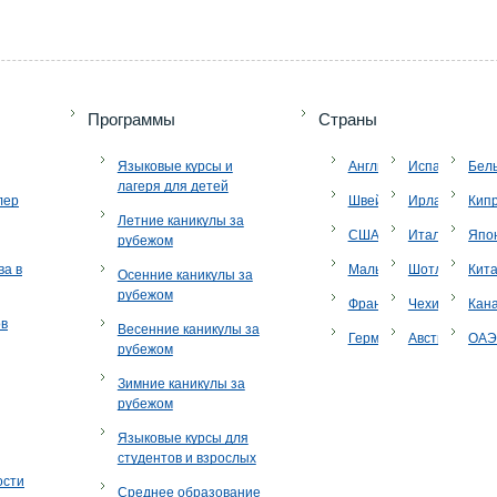
Программы
Страны
Языковые курсы и
Англия
Испания
Бел
лагеря для детей
лер
Швейцария
Ирландия
Кип
Летние каникулы за
США
Италия
Япо
рубежом
ва в
Мальта
Шотландия
Кит
Осенние каникулы за
рубежом
Франция
Чехия
Кан
ов
Весенние каникулы за
Германия
Австрия
ОА
рубежом
Зимние каникулы за
рубежом
Языковые курсы для
студентов и взрослых
ости
Среднее образование