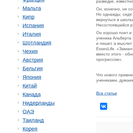
разведке, известн
Мальта
Он, конечно, не с
Но однажды, сидя 
Кипр
вернуться в школь
Испания
Несостоявшийся р
Он хорошо поет и 
Италия
ученика Альберта 
Шотландия
и пишет, а мыслит
EssexLife. «Заман
Чехия
вместо этого - об
Австрия
прогрессом».
Бельгия
Что нового привне
Япония
учениками, думаем
Китай
Все статьи
Канада
Нидерланды
ОАЭ
Таиланд
Корея