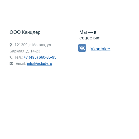
ООО Канцлер
Мы — в
соцсетях:
121309, г. Москва, ул.
ьгия
Vkontakte
Барклая, д. 14-23
р
Тел.:
+7 (495) 660-35-95
Email:
info@estudy.ru
ния
ай
ада
Э