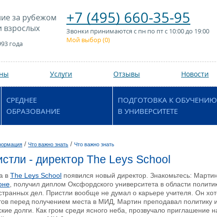
+7 (495) 660-35-95
ие за рубежом
и взрослых
Звонки принимаются с пн по пт с 10:00 до 19:00
Мой выбор (
0
)
993 года
аны
Услуги
Отзывы
Новости
СРЕДНЕЕ
ПОДГОТОВКА К ОБУЧЕНИЮ
ОБРАЗОВАНИЕ
В УНИВЕРСИТЕТЕ
/
/
формация
Что важно знать
Что важно знать
стли - директор The Leys School
а в
The Leys School
появился новый директор. Знакомьтесь: Мартин 
оне
, получил диплом Оксфордского университета в области полити
транных дел. Пристли вообще не думал о карьере учителя. Он хо
ов перед получением места в МИД, Мартин преподавал политику и
ские долги. Как гром среди ясного неба, прозвучало приглашение 