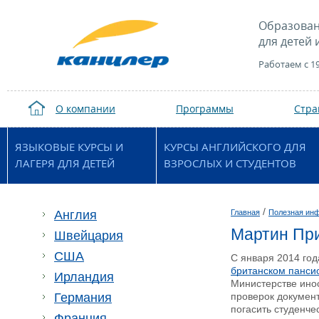
Образован
для детей 
Работаем с 1
О компании
Программы
Стр
ЯЗЫКОВЫЕ КУРСЫ И
КУРСЫ АНГЛИЙСКОГО ДЛЯ
ЛАГЕРЯ ДЛЯ ДЕТЕЙ
ВЗРОСЛЫХ И СТУДЕНТОВ
/
Англия
Главная
Полезная ин
Мартин При
Швейцария
США
С января 2014 год
британском панси
Ирландия
Министерстве инос
Германия
проверок документ
погасить студенче
Франция