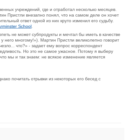
венных учреждений, где и отработал несколько месяцев.
тин Пристли внезапно понял, что на самом деле он хочет
ительный ответ одной из них круто изменил его судьбу.
rminster School
.
ерпеть не может субпродукты и мечтал бы иметь в качестве
 у него многому!»). Мартин Пристли великолепно говорит
езло... что?» - задает ему вопрос корреспондент
ведливость. Но это не самое ужасное. Потому я выберу
 что мы и так знаем: не всякое изменение является
ако почитать отрывки из некоторых его бесед с