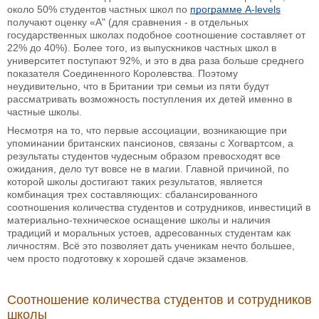
около 50% студентов частных школ по
программе A-levels
получают оценку «A" (для сравнения - в отдельных
государственных школах подобное соотношение составляет от
22% до 40%). Более того, из выпускников частных школ в
университет поступают 92%, и это в два раза больше среднего
показателя Соединенного Королевства. Поэтому
неудивительно, что в Британии три семьи из пяти будут
рассматривать возможность поступления их детей именно в
частные школы.
Несмотря на то, что первые ассоциации, возникающие при
упоминании британских пансионов, связаны с Хогвартсом, а
результаты студентов чудесным образом превосходят все
ожидания, дело тут вовсе не в магии. Главной причиной, по
которой школы достигают таких результатов, является
комбинация трех составляющих: сбалансированного
соотношения количества студентов и сотрудников, инвестиций в
материально-техническое оснащение школы и наличия
традиций и моральных устоев, адресованных студентам как
личностям. Всё это позволяет дать ученикам нечто большее,
чем просто подготовку к хорошей сдаче экзаменов.
Соотношение количества студентов и сотрудников
школы