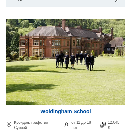
Woldingham School
Кройдон, графство
от 11 до 18
12.045
Суррей
лет
£