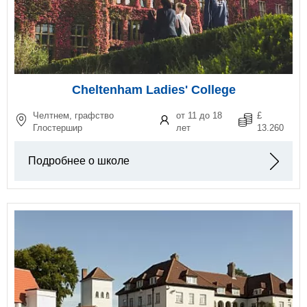
Cheltenham Ladies' College
Челтнем, графство
от 11 до 18
£
Глостершир
лет
13.260
Подробнее о школе