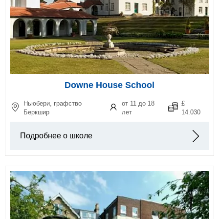
Downe House School
Ньюбери, графство
от 11 до 18
£
Беркшир
лет
14.030
Подробнее о школе