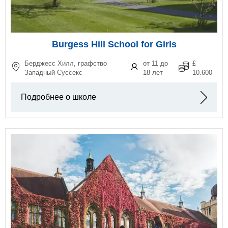
Burgess Hill School for Girls
Берджесс Хилл, графство
от 11 до
£
Западный Суссекс
18 лет
10.600
Подробнее о школе