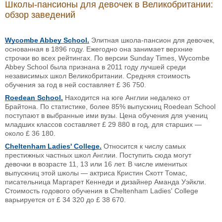
Школы-пансионы для девочек в Великобритании:
обзор заведений
Wycombe Abbey School.
Элитная школа-пансион для девочек,
основанная в 1896 году. Ежегодно она занимает верхние
строчки во всех рейтингах. По версии Sunday Times, Wycombe
Abbey School была признана в 2011 году лучшей среди
независимых школ Великобритании. Средняя стоимость
обучения за год в ней составляет £ 36 750.
Roedean School.
Находится на юге Англии недалеко от
Брайтона. По статистике, более 85% выпускниц Roedean School
поступают в выбранные ими вузы. Цена обучения для учениц
младших классов составляет £ 29 880 в год, для старших —
около £ 36 180.
Cheltenham Ladies' College.
Относится к числу самых
престижных частных школ Англии. Поступить сюда могут
девочки в возрасте 11, 13 или 16 лет. В числе именитых
выпускниц этой школы — актриса Кристин Скотт Томас,
писательница Маргарет Кеннеди и дизайнер Аманда Уэйкли.
Стоимость годового обучения в Cheltenham Ladies' College
варьируется от £ 34 320 до £ 38 670.