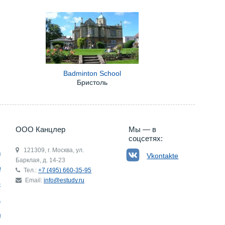
Badminton School
Бристоль
5) 660-35-95
ООО Канцлер
Мы — в
соцсетях:
121309, г. Москва, ул.
ьгия
Vkontakte
Барклая, д. 14-23
р
Тел.:
+7 (495) 660-35-95
Email:
info@estudy.ru
ния
ай
ада