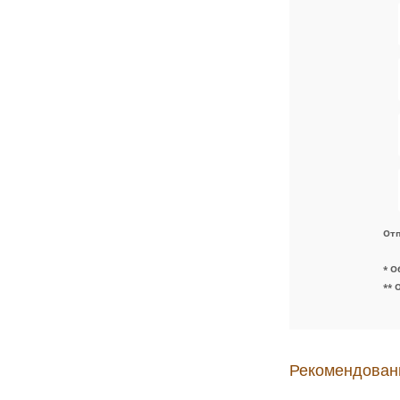
Отп
* О
** 
Рекомендован