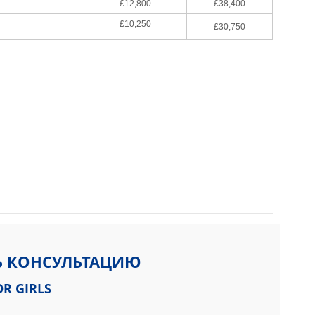
£12,800
£38,400
£10,250
£30,750
Ь КОНСУЛЬТАЦИЮ
R GIRLS