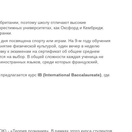
кобритании, поэтому школу отличают высокие
престижных университетах, как Оксфорд и Кембридж.
транки.
 дня посвящена спорту или играм. На 9-м году обучения
нятие физической культурой, один вечер в неделю
вку к экзаменам на сертификат об общем среднем
ся на выбор. В общей сложности каждая ученица не
 иностранных языков, среди которых французский,
е предлагается курс
IB (International Baccalaureate)
, где
K) - «Теория познания». В рамках этого курса студентов