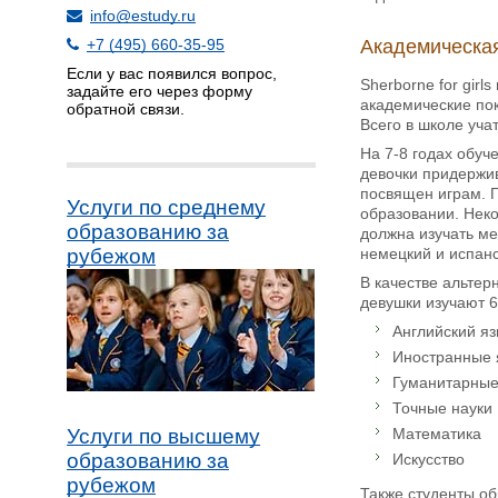
info@estudy.ru
Академическая
+7 (495) 660-35-95
Если у вас появился вопрос,
Sherborne for gir
задайте его через форму
академические пок
обратной связи.
Всего в школе учат
На 7-8 годах обуч
девочки придержив
посвящен играм. 
Услуги по среднему
образовании. Нек
образованию за
должна изучать ме
немецкий и испанс
рубежом
В качестве альтер
девушки изучают 6
Английский яз
Иностранные 
Гуманитарные 
Точные науки
Математика
Услуги по высшему
образованию за
Искусство
рубежом
Также студенты об