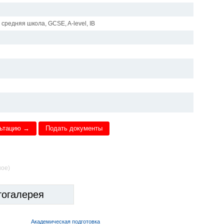
средняя школа, GCSE, A-level, IB
льтацию →
Подать документы
ное)
тогалерея
Академическая подготовка