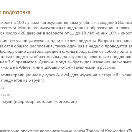
 подготовка
ls входит в 100 лучших негосударственных учебных заведений Вели
азатели. Многие ее выпускницы продолжают образование в таких 
ся около 420 девочек в возрасте от 11 до 18 лет, из них 10% - инос
ения все ученицы изучают одни и те же предметы. Вторая половина
аются общего расписания, также один раз в неделю проводится за
Последующие два года средней школы представляют собой подгото
оторые предметы обязательны для изучения, некоторые предлагают
нее 7-9 предметов. Девочки могут выбрать для изучения несколько
кий, а на A-level к ним добавляются итальянский и русский.
нативы традиционному курсу A-level, для изучения в старшей школ
 предметов из 6 групп:
ык
языки
науки (например, история, география)
язательно проходят дополнительные курсы Theory of Knowledge (TO