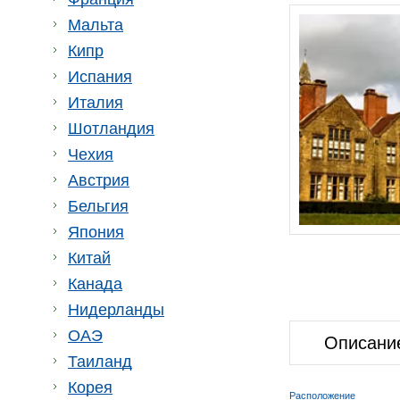
Мальта
Кипр
Испания
Италия
Шотландия
Чехия
Австрия
Бельгия
Япония
Китай
Канада
Нидерланды
ОАЭ
Описани
Таиланд
Корея
Расположение