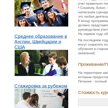
учат правильно пи
• Creativity, Acti
написание сценари
это любая деятель
К концу программы
должно представля
руководством учит
На первом году о
Среднее образование в
На последнем году
Англии, Швейцарии и
могут сократить к
США
обучения в старше
заявлений.
Проживание/П
На территории шко
которым предостав
Питание - полный 
Стажировка за рубежом
Стоимость курс