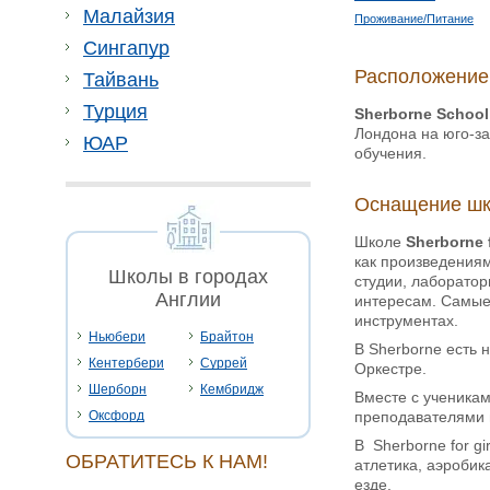
Малайзия
Проживание/Питание
Сингапур
Расположение
Тайвань
Турция
Sherborne School 
Лондона на юго-з
ЮАР
обучения.
Оснащение шк
Школе
Sherborne f
как произведениям
Школы в городах
студии, лаборатор
Англии
интересам. Самые 
инструментах.
Ньюбери
Брайтон
В Sherborne есть
Кентербери
Суррей
Оркестре.
Шерборн
Кембридж
Вместе с ученикам
преподавателями ш
Оксфорд
В Sherborne for g
ОБРАТИТЕСЬ К НАМ!
атлетика, аэробик
езде.