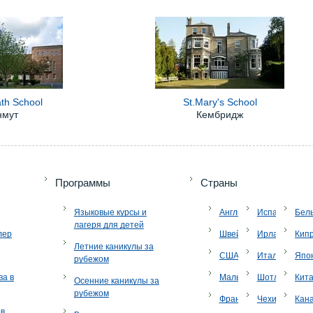
ath School
St.Mary's School
нмут
Кембридж
+7 (49
Программы
Страны
Языковые курсы и
Англия
Испания
Бел
лагеря для детей
лер
Швейцария
Ирландия
Кип
Летние каникулы за
США
Италия
Япо
рубежом
ва в
Мальта
Шотландия
Кит
Осенние каникулы за
рубежом
Франция
Чехия
Кан
ов