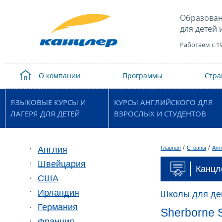
Образован
для детей 
Работаем с 1
О компании
Программы
Стр
ЯЗЫКОВЫЕ КУРСЫ И
КУРСЫ АНГЛИЙСКОГО ДЛЯ
ЛАГЕРЯ ДЛЯ ДЕТЕЙ
ВЗРОСЛЫХ И СТУДЕНТОВ
/
/
Англия
Главная
Страны
Анг
Швейцария
Канцле
США
Ирландия
Школы для де
Германия
Sherborne Sc
Франция