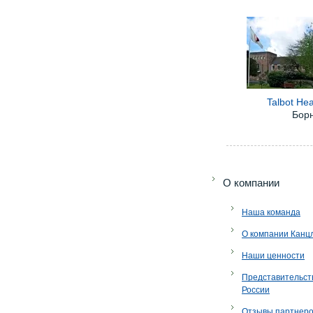
Talbot He
Бор
O компании
Наша команда
О компании Канц
Наши ценности
Представительст
России
Отзывы партнер