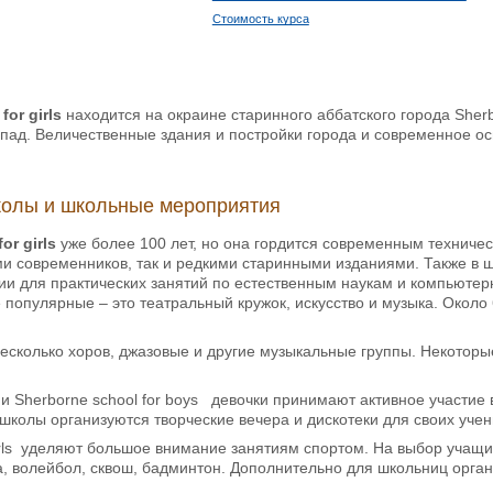
Стоимость курса
for girls
находится на окраине старинного аббатского города Sherbo
апад. Величественные здания и постройки города и современное 
олы и школьные мероприятия
or girls
уже более 100 лет, но она гордится современным техниче
и современников, так и редкими старинными изданиями. Также в ш
ии для практических занятий по естественным наукам и компьютер
популярные – это театральный кружок, искусство и музыка. Окол
 несколько хоров, джазовые и другие музыкальные группы. Некото
и Sherborne school for boys девочки принимают активное участие 
колы организуются творческие вечера и дискотеки для своих учени
irls уделяют большое внимание занятиям спортом. На выбор учащим
а, волейбол, сквош, бадминтон. Дополнительно для школьниц орга