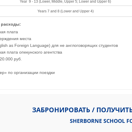
Year 9 - 13 (Lower, Middle, Upper 5; Lower and Upper 6)
Years 7 and 8 (Lower and Upper 4)
 расходы:
ная плата
верждения места
glish as Foreign Language) для не англоговорящих студентов
ая плата опекунского агентства
20.000 руб.
ер» по организации поездки
Girls Bradford Road Sherborne Dorset DT9 3QN
ЗАБРОНИРОВАТЬ / ПОЛУЧИТ
SHERBORNE SCHOOL FO