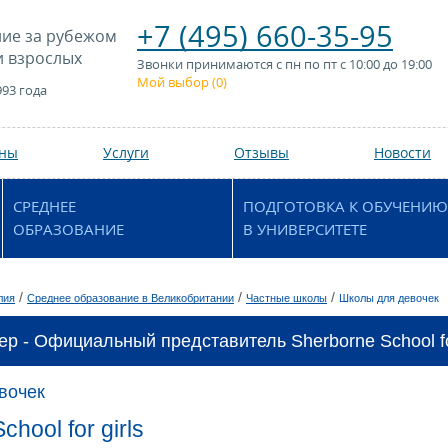
+7 (495) 660-35-95
ие за рубежом
и взрослых
Звонки принимаются с пн по пт с 10:00 до 19:00
Мой выбор (
0
)
993 года
аны
Услуги
Отзывы
Новости
СРЕДНЕЕ
ПОДГОТОВКА К ОБУЧЕНИЮ
ОБРАЗОВАНИЕ
В УНИВЕРСИТЕТЕ
/
/
/
лия
Среднее образование в Великобритании
Частные школы
Школы для девочек
р - Официальный представитель Sherborne School for
вочек
hool for girls