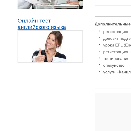
Онлайн тест
Дополнительные
английского языка
регистрацион
депозит подт
уроки EFL (En
регистрационн
тестирование 
опекунство
услуги «Канцл
Адрес: Sherborne 