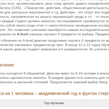
сать эссе, аргументировать свою точку зрения, давать определени
on, Service (CAS) - «Творчество, действие, общественная деятельнос
я для школьного мероприятия и т.д. Действие - это спорт, все по
ность, направленная на защиту окружающей среды и т.п. - от посе
 каждый студент должен написать так называемое «развернутое э
ть собой своего рода отчет о самостоятельно проведенном иссле
еля. Это позволяет ученикам приобрести навыки исследовательско
бучения на
A-level
ученицы изучают 4 предмета по выбору. Предме
 обучения на A-level девочки продолжают изучать 4 предмета по вы
оличество изучаемых предметов до трех. В конце 12 и 13 годов обу
й школе девочки подают заявления в 6 университетов. Их учителя 
итание
лы находится 8 общежитий. Девочки живут по 6-10 человек в комн
лены одноместные комнаты. В каждом здании есть комнаты для от
пансион в школьной столовой. Предлагается широкий выбор блюд. 
а на 1 человека – академический год в фунтах стерл
Год обучения