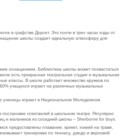
rne в графстве Дорсет. Это почти в трех часах езды от
оснащение школы создает идеальную атмосферу для
ским оснащением. Библиотека школы может похвастаться
коле есть прекрасная театральная студия и музыкальная
ные классы. В школе работает множество кружков по
о 60% учащихся играют на различных музыкальных
рые ученицы играют в Национальном Молодежном
в постановке спектаклей в школьном театре. Регулярно
ц и мальчиков из соседней школы – Sherborne for boys.
ся предоставлены плавание, крикет, хоккей на траве,
низовывают тренировки по теннису, дзюдо и верховой