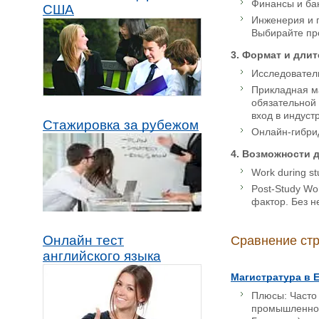
Финансы и бан
США
Инженерия и 
Выбирайте пр
3. Формат и дли
Исследователь
Прикладная ма
обязательной 
вход в индуст
Стажировка за рубежом
Онлайн-гибри
4. Возможности 
Work during s
Post-Study Wo
фактор. Без н
Онлайн тест
Сравнение ст
английского языка
Магистратура в 
Плюсы: Часто 
промышленнос