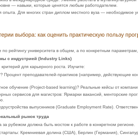
ровне — навыки, которые ценятся любым работодателем.
я опыта. Для многих стран диплом местного вуза — необходимое у
ерии выбора: как оценить практическую пользу про
 по рейтингу университета в общем, а по конкретным параметрам
мы с индустрией (Industry Links)
критерий для карьерного роста. Изучите:
? Процент преподавателей-практиков (например, действующие консу
тное обучение (Project-based learning)? Реальные кейсы от компани
рных сервисов для магистров: Ярмарки вакансий, менторские про
ю.
удоустройства выпускников (Graduate Employment Rate). Ответстве
локальный рынок труда
 за рубежом должна быть мостом к работе в конкретном регионе.
стартапы: Кремниевая долина (США), Берлин (Германия), Сингапур