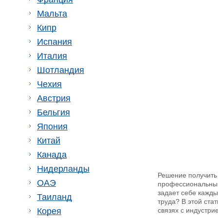
Мальта
Кипр
Испания
Италия
Шотландия
Чехия
Австрия
Бельгия
Япония
Китай
Канада
Нидерланды
Решение получить 
ОАЭ
профессиональный
задает себе кажды
Таиланд
труда? В этой ста
связях с индустри
Корея