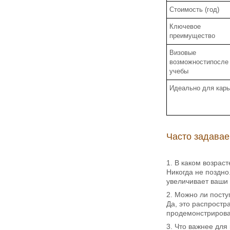
Стоимость (год)
Ключевое
преимущество
Визовые
возможностипосле
учебы
Идеально для карь
Часто задава
1. В каком возрас
Никогда не поздно
увеличивает ваши 
2. Можно ли посту
Да, это распростр
продемонстрироват
3. Что важнее для