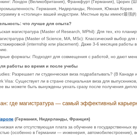
кинг: Лондон (Великобритания), Франкфурт (Германия), Цюрих (Шв
промышленность: Германия, Нидерланды, Япония, Южная Корея.
ограмму в «столице» вашей индустрии. Местные вузы имеют最强的 
тельность: что лучше для опыта?
ская магистратура (Master of Research, MPhil): Для тех, кто планир
гистратура (Master of Science, MA, MSc): Классический выбор дл
стажировкой (internship или placement). Даже 3-6 месяцев работы
рию.
дные форматы: Подходят для совмещения с работой, но дают мень
для работы во время и после учебы
tudies: Разрешает ли студенческая виза подрабатывать? (В Канаде 
rk Visa: Существует ли в стране специальная виза для выпускнико
ее вы можете быть вынуждены уехать сразу после получения дипл
ран: где магистратура — самый эффективный карье
Европе
(Германия, Нидерланды, Франция)
низкая или отсутствующая плата за обучение в государственных ву
тью (особенно в Германии — инженерия, автомобилестроение), воз