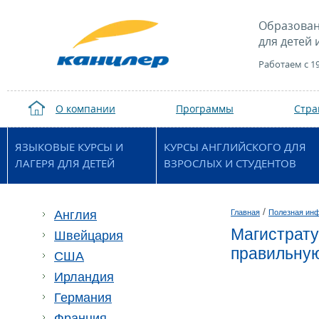
Образован
для детей 
Работаем с 1
О компании
Программы
Стр
ЯЗЫКОВЫЕ КУРСЫ И
КУРСЫ АНГЛИЙСКОГО ДЛЯ
ЛАГЕРЯ ДЛЯ ДЕТЕЙ
ВЗРОСЛЫХ И СТУДЕНТОВ
/
Англия
Главная
Полезная ин
Магистрату
Швейцария
правильну
США
Ирландия
Германия
Франция