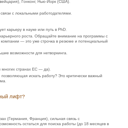
ейцария), Гонконг, Нью-Йорк (США).
связи с локальными работодателями.
ует карьеру в науке или путь в PhD.
я карьерного роста. Обращайте внимание на программы с
 в компании — это уже строчка в резюме и потенциальный
шие возможности для нетворкинга.
и многих странах ЕС — да).
в, позволяющая искать работу? Это критически важный
ома.
рный лифт?
зах (Германия, Франция), сильная связь с
можность остаться для поиска работы (до 18 месяцев в