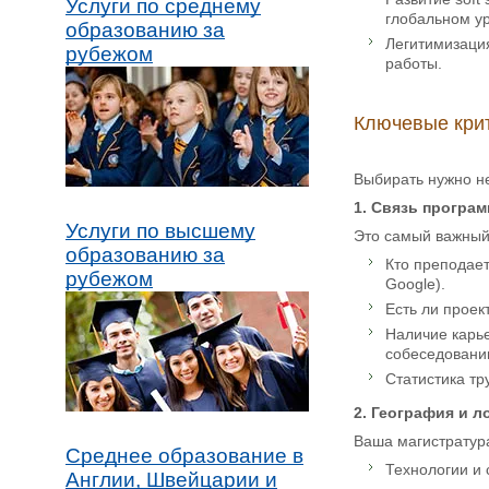
Услуги по среднему
глобальном у
образованию за
Легитимизаци
рубежом
работы.
Ключевые крит
Выбирать нужно не
1. Связь програм
Услуги по высшему
Это самый важный 
образованию за
Кто преподает
рубежом
Google).
Есть ли проек
Наличие карье
собеседовани
Статистика тр
2. География и 
Ваша магистратура
Среднее образование в
Технологии и 
Англии, Швейцарии и