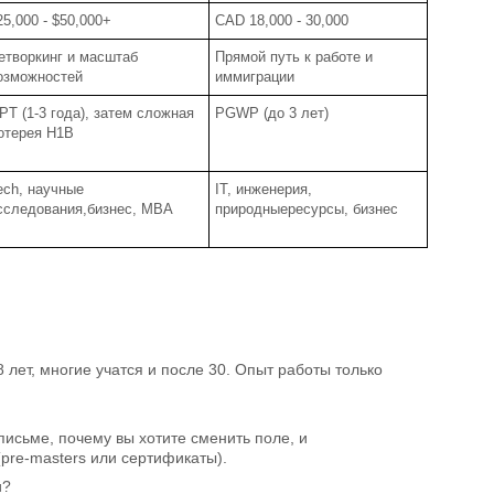
25,000 - $50,000+
CAD 18,000 - 30,000
етворкинг и масштаб
Прямой путь к работе и
озможностей
иммиграции
PT (1-3 года), затем сложная
PGWP (до 3 лет)
отерея H1B
ech, научные
IT, инженерия,
сследования,бизнес, MBA
природныересурсы, бизнес
 лет, многие учатся и после 30. Опыт работы только
письме, почему вы хотите сменить поле, и
(pre-masters или сертификаты).
и?