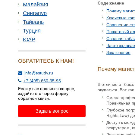
Содержание
Малайзия
Почему магист
Сингапур
Ключевые кри
Тайвань
Сравнение ст
Турция
Пошаговый ал
Сводная табли
ЮАР
Часто задава
Заключение
ОБРАТИТЕСЬ К НАМ!
Почему магист
info@estudy.ru
+7 (495) 660-35-95
В отличие от бака
Если у вас появился вопрос,
окупаться. Вот ка
задайте его через форму
Смена профес
обратной связи.
Правильная пр
Глубокое погр
Задать вопрос
Rights Law) д
Доступ к межд
рекрутерам, 
Развитие soft