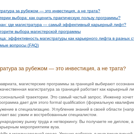
ратура за рубежом — это инвестиция, а не трата?
терии выбора: как оценить практическую пользу программы?
ран: где магистратура — самый эффективный карьерный лифт?
горитм выбора магистерской программы
ца: эффективность магистратуры как карьерного лифта в разных с
емые вопросы (FAQ)
ратура за рубежом — это инвестиция, а не трата?
лавриата, магистерские программы за границей выбирают осознан
к качественная магистратура за границей работает как карьерный л
сиональной траектории. Это самый частый запрос. Инженер хочет 
ограмма дает для этого formal qualification (формальную квалифи
ужение в специализацию. Углубление знаний в своей области (напр
елает вас узким и востребованным специалистом.
ународному рынку труда и нетворкингу. Вы получаете не диплом, а 
карьерным мероприятиям вуза.
 skills в международной среде. Умение работать в мультикультурной