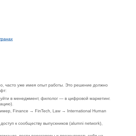
транах
но, часто уже имея опыт работы. Это решение должно
ифт:
уйти в менеджмент, филолог — в цифровой маркетинг.
кацию).
имер, Finance → FinTech, Law → International Human
доступ к сообществу выпускников (alumni network),
 команде, вести переговоры и презентовать себя на