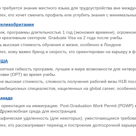
 требуется знание местного языка для трудоустройства вне межд
 тех, кто хочет сменить профиль или углубить знания с минимальны
Великобритании
ж, программы длительностью 1 год (экономия времени), огромное
креативным сектором. Graduate Visa на 2 года после учебы.
 высокая стоимость обучения и жизни, особенно в Лондоне.
 тех, кому важен бренд и скорость, кто ориентирован на карьеру в 
 США
ятная гибкость программ, лучшие в мире возможности для нетворк
овки (OPT) во время учебы.
е высокая стоимость, сложность получения рабочей визы H1B посл
 амбициозных специалистов, нацеленных на global career, особенно 
Канаде
ориентация на иммиграцию. Post-Graduation Work Permit (PGWP) в
 Дружелюбная среда для иностранцев.
рафическая удаленность (для некоторых), ужесточающиеся требов
 тех, кто рассматривает переезд и построение долгосрочной карьеры