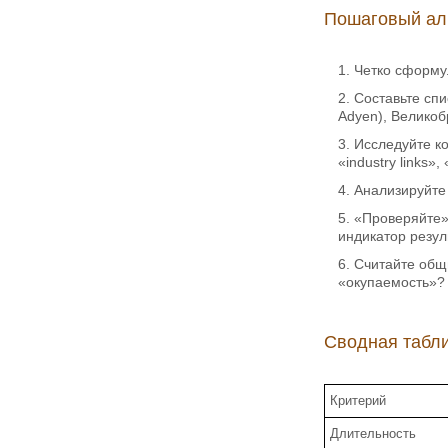
Пошаговый ал
Четко сформул
Составьте спи
Adyen), Великоб
Исследуйте ко
«industry links»,
Анализируйте 
«Проверяйте» 
индикатор резул
Считайте общи
«окупаемость»?
Сводная табли
Критерий
Длительность