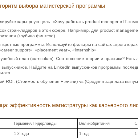
горитм выбора магистерской программы
ируйте карьерную цель. «Хочу работать product manager в IT-ком
сок стран-лидеров в этой сфере. Например, для product managemen
ритания (глубина финтеха).
нкретные программы. Используйте фильтры на сайтах-агрегаторах (
 «career support», «placement year», «internship».
учебный план (curriculum). Соотношение теории и практики? Есть 
выпускников. Найдите на LinkedIn выпускников программы последн
ьтата.
й ROI. (Стоимость обучения + жизни) vs (Средняя зарплата выпуск
ца: эффективность магистратуры как карьерного ли
Германия/Нидерланды
Великобритания
С
1-2 года
1 год
1