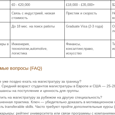
€0 - €20,000
£18,000 - £35,000+
$
Связь с индустрией, низкая
Престиж и скорость
Н
стоимость
в
До 18 мес. на поиск работы
Graduate Visa (2-3 года)
O
л
еры в
Инженерия,
Финансы,
T
технологии,automotive,
консалтинг,право,
и
логистика
искусство
емые вопросы (FAQ)
те уже поздно ехать на магистратуру за границу?
. Средний возраст студентов магистратуры в Европе и США — 25-28
шансы на поступление и ценность для группы.
пить на магистратуру за рубежом на другую специальность?
аненная практика. Ключ — убедительно доказать в мотивационном 
ь transferable skills. Часто требуют пройти дополнительные курсы 
 карьеры: рейтинг университета или связи программы с компаниям