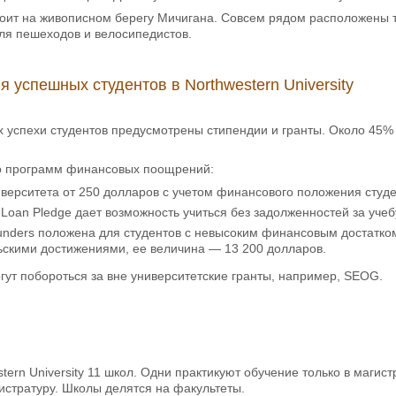
оит на живописном берегу Мичигана. Совсем рядом расположены т
ля пешеходов и велосипедистов.
 успешных студентов в Northwestern University
 успехи студентов предусмотрены стипендии и гранты. Около 45
о программ финансовых поощрений:
верситета от 250 долларов с учетом финансового положения студе
Loan Pledge дает возможность учиться без задолженностей за учеб
unders положена для студентов с невысоким финансовым достатко
ьскими достижениями, ее величина — 13 200 долларов.
гут побороться за вне университетские гранты, например, SEOG.
stern University 11 школ. Одни практикуют обучение только в магис
истратуру. Школы делятся на факультеты.