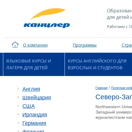
Образован
для детей 
Работаем с 1
О компании
Программы
Стр
ЯЗЫКОВЫЕ КУРСЫ И
КУРСЫ АНГЛИЙСКОГО ДЛЯ
ЛАГЕРЯ ДЛЯ ДЕТЕЙ
ВЗРОСЛЫХ И СТУДЕНТОВ
/
Англия
Главная
Полезная ин
Северо-Зап
Швейцария
США
Northwestern Univ
Западный универс
Ирландия
журналистском на
Германия
Франция