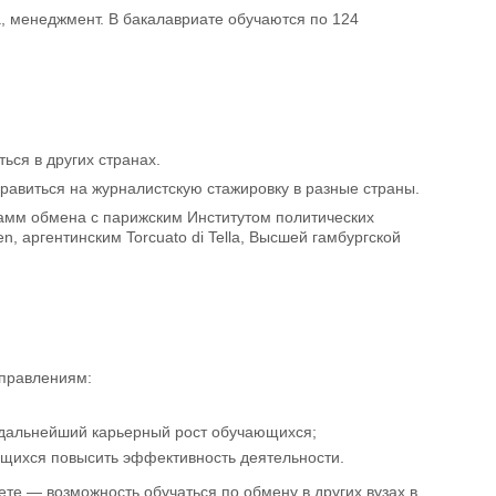
, менеджмент. В бакалавриате обучаются по 124
ься в других странах.
правиться на журналистскую стажировку в разные страны.
амм обмена с парижским Институтом политических
, аргентинским Torcuato di Tella, Высшей гамбургской
аправлениям:
а дальнейший карьерный рост обучающихся;
ящихся повысить эффективность деятельности.
 — возможность обучаться по обмену в других вузах в