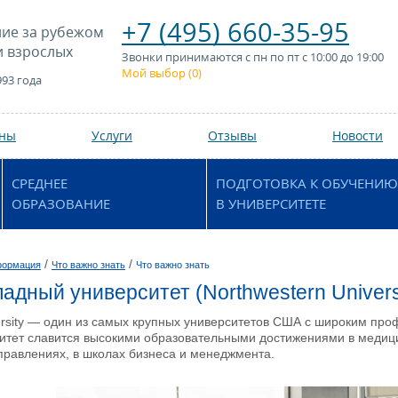
+7 (495) 660-35-95
ие за рубежом
и взрослых
Звонки принимаются с пн по пт с 10:00 до 19:00
Мой выбор (
0
)
993 года
аны
Услуги
Отзывы
Новости
СРЕДНЕЕ
ПОДГОТОВКА К ОБУЧЕНИЮ
ОБРАЗОВАНИЕ
В УНИВЕРСИТЕТЕ
/
/
формация
Что важно знать
Что важно знать
адный университет (Northwestern Univers
ersity — один из самых крупных университетов США с широким про
итет славится высокими образовательными достижениями в медиц
правлениях, в школах бизнеса и менеджмента.