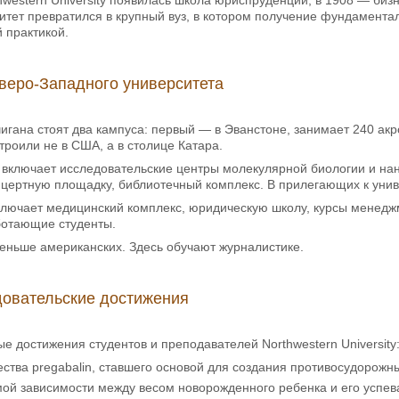
thwestern University появилась школа юриспруденции, в 1908 — би
тет превратился в крупный вуз, в котором получение фундаментал
 практикой.
веро-Западного университета
гана стоят два кампуса: первый — в Эванстоне, занимает 240 акро
троили не в США, а в столице Катара.
включает исследовательские центры молекулярной биологии и нано
нцертную площадку, библиотечный комплекс. В прилегающих к унив
ключает медицинский комплекс, юридическую школу, курсы менедж
ботающие студенты.
еньше американских. Здесь обучают журналистике.
довательские достижения
е достижения студентов и преподавателей Northwestern University
ства pregabalin, ставшего основой для создания противосудорож
ой зависимости между весом новорожденного ребенка и его успев