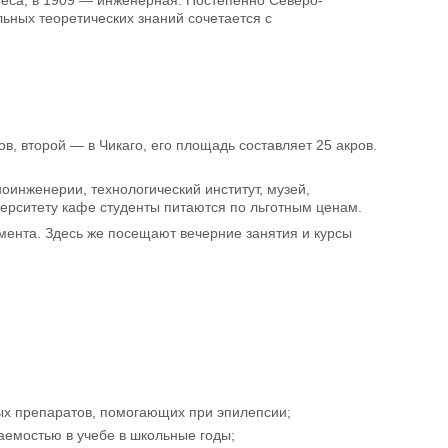
знеса, в 1909 — инженерная. Постепенно Северо-
ьных теоретических знаний сочетается с
в, второй — в Чикаго, его площадь составляет 25 акров.
инженерии, технологический институт, музей,
ерситету кафе студенты питаются по льготным ценам.
мента. Здесь же посещают вечерние занятия и курсы
:
ных препаратов, помогающих при эпилепсии;
аемостью в учебе в школьные годы;