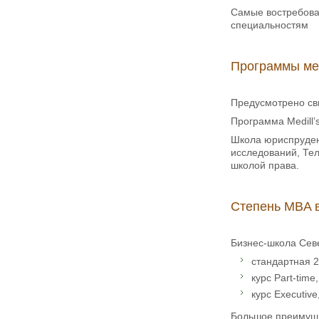
Самые востребова
специальностям
Программы меж
Предусмотрено свы
Программа Medill’
Школа юриспруден
исследований, Тел
школой права.
Степень MBA в 
Бизнес-школа Севе
стандартная 
курс Part-tim
курс Executiv
Большое преимуще