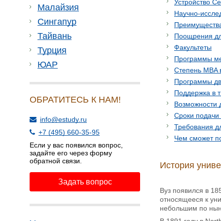
Устройство С
Малайзия
Научно-иссле
Сингапур
Преимущества
Тайвань
Поощрения для
Факультеты
Турция
Программы меж
ЮАР
Степень MBA в
Программы дв
Поддержка в т
ОБРАТИТЕСЬ К НАМ!
Возможности 
Сроки подачи
info@estudy.ru
Требования д
+7 (495) 660-35-95
Чем сможет п
Если у вас появился вопрос,
задайте его через форму
обратной связи.
История униве
Задать вопрос
Вуз появился в 18
относящееся к уни
небольшим по нын