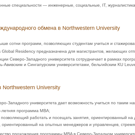
нные специальности — инженерные, социальные, IT, журналистика
дународного обмена в Northwestern University
ше сотни программ, позволяющих студентам учиться и стажироват
s Global Residency предназначена для магистрантов, желающих от
ции Северо-Западного университета сотрудничает в рамках прогр
ь-Авивским и Сингапурским университетами, бельгийским KU Leuven
Northwestern University
ро-Западного университета дает возможность учиться по таким н
2-летняя программа MBA;
e, позволяющий работать и посещать занятия, ориентированный н
e, ориентированный на опытных менеджеров и управленцев, стрем
ство прохождения программы MBA в Северо-Западном университете