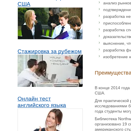
анализ рынков
США
подтверждение
разработка не
приспособлен
разработка с
доказательст
выяснение, чт
разработка фи
Стажировка за рубежом
изобретение 
Преимущества
В конце 2014 года
США.
Онлайн тест
Для практической
английского языка
исследованиями бо
года студенты мо
Библиотека Northw
организовано 19 
американского сту