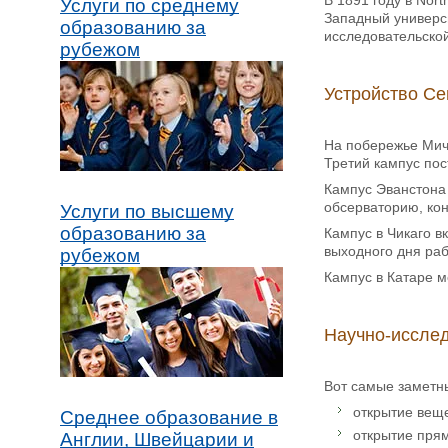
В 1891 году в Nor
Услуги по среднему
Западный универси
образованию за
исследовательской
рубежом
Устройство Се
На побережье Мичи
Третий кампус пос
Кампус Эванстона 
обсерваторию, ко
Услуги по высшему
образованию за
Кампус в Чикаго в
выходного дня ра
рубежом
Кампус в Катаре м
Научно-иссле
Вот самые заметны
открытие веще
Среднее образование в
открытие прям
Англии, Швейцарии и