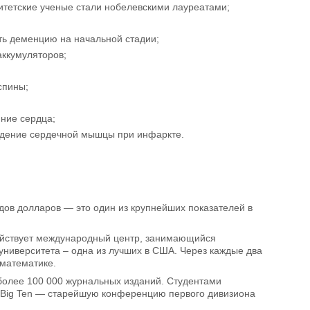
итетские ученые стали нобелевскими лауреатами;
ть деменцию на начальной стадии;
ккумуляторов;
спины;
яние сердца;
еждение сердечной мышцы при инфаркте.
дов долларов — это один из крупнейших показателей в
ействует международный центр, занимающийся
университета – одна из лучших в США. Через каждые два
 математике.
 более 100 000 журнальных изданий. Студентами
в Big Ten — старейшую конференцию первого дивизиона