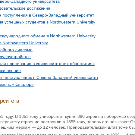
еверо-Западного университета
довательские достижения
 поступления в Северо-Западный университет
 успешных студентов в Northwestern University
дународного обмена в Northwestern University
 Northwestern University
ойного диплома
рудоустройстве
для проживания в университетских общежитиях
 заявления
ля поступающих в Северо-Западный университет
омочь «Канцлер»
рситета
51 году. В 1853 году университет купил 380 акров на побережье оз
верситету строение построили в 1855 году, теперь его называют 
ешним меркам — до 12 человек. Преподавательский штат тоже бы