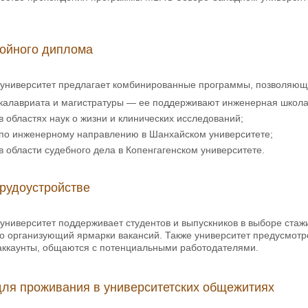
ойного диплома
университет предлагает комбинированные программы, позволяющи
калавриата и магистратуры — ее поддерживают инженерная школа,
в областях наук о жизни и клинических исследований;
 по инженерному направлению в Шанхайском университете;
в области судебного дела в Копенгагенском университете.
рудоустройстве
ниверситет поддерживает студентов и выпускников в выборе стажи
о организующий ярмарки вакансий. Также университет предусмотре
 аккаунты, общаются с потенциальными работодателями.
ля проживания в университетских общежитиях