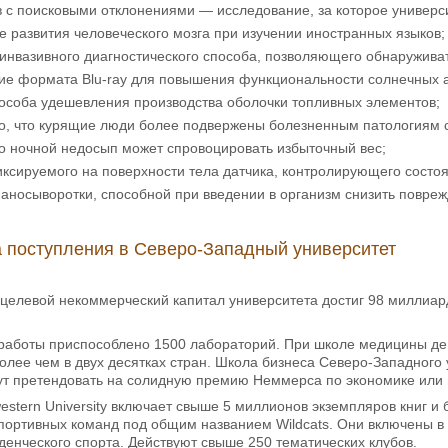
 с поисковыми отклонениями — исследование, за которое универс
 развития человеческого мозга при изучении иностранных языков;
инвазивного диагностического способа, позволяющего обнаружива
ие формата Blu-ray для повышения функциональности солнечных а
пособа удешевления производства оболочки топливных элементов;
во, что курящие люди более подвержены болезненным патологиям 
о ночной недосып может спровоцировать избыточный вес;
ксируемого на поверхности тела датчика, контролирующего состо
наносыворотки, способной при введении в организм снизить повр
 поступления в Северо-Западный университет
 целевой некоммерческий капитал университета достиг 98 миллиар
 работы приспособлено 1500 лабораторий. При школе медицины д
лее чем в двух десятках стран. Школа бизнеса Северо-Западного 
гут претендовать на солидную премию Неммерса по экономике или
estern University включает свыше 5 миллионов экземпляров книг и
спортивных команд под общим названием Wildcats. Они включены 
денческого спорта. Действуют свыше 250 тематических клубов.