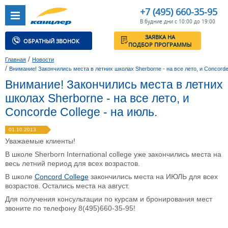
+7 (495) 660-35-95
В будние дни с 10:00 до 19:00
ЗАЯВКА НА
ОБРАТНЫЙ ЗВОНОК
ПОДБОР ПРОГРАММЫ
/
Главная
Новости
/
Внимание! Закончились места в летних школах Sherborne - на все лето, и Concorde 
Внимание! Закончились места в летних
школах Sherborne - на все лето, и
Concorde College - на июль.
01.10.2013
Уважаемые клиенты!
В школе Sherborn International college уже закончились места на
весь летний период для всех возрастов.
В школе
Concord College
закончились места на ИЮЛЬ для всех
возрастов. Остались места на август.
Для получения консультации по курсам и бронирования мест
звоните по телефону
8(495)660-35-95
!