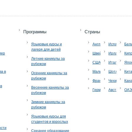
Программы
Страны
Языковые курсы и
Англия
Испания
Бел
лагеря для детей
лер
Швейцария
Ирландия
Кип
Летние каникулы за
США
Италия
Япо
рубежом
ва в
Мальта
Шотландия
Кит
Осенние каникулы за
рубежом
Франция
Чехия
Кан
ов
Весенние каникулы за
Германия
Австрия
ОА
рубежом
Зимние каникулы за
рубежом
Языковые курсы для
студентов и взрослых
ости
Среднее образование