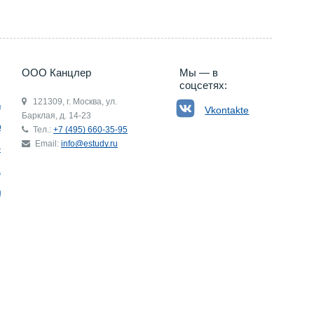
ООО Канцлер
Мы — в
соцсетях:
121309, г. Москва, ул.
ьгия
Vkontakte
Барклая, д. 14-23
р
Тел.:
+7 (495) 660-35-95
Email:
info@estudy.ru
ния
ай
ада
Э