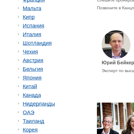
Спешите брониров
Мальта
Позвоните в Канц
Кипр
Испания
Италия
Шотландия
Чехия
Австрия
Юрий Бейке
Бельгия
Эксперт по выс
Япония
Китай
Канада
Нидерланды
ОАЭ
Таиланд
Корея