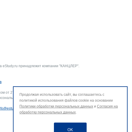
а eStudy.ru принадлежит компании "КАНЦЛЕР".
в
.
ом от 27.07.2006 г. № 152-ФЗ «О персональных данных».
Продолжая использовать сайт, вы соглашаетесь с
рсональных данных и использование файлов cookie. В случае
политикой использования файлов cookie на основании
Политики обработки персональных данных
и
Согласия на
nfo@estudy.ru
.
обработку персональных данных
.
OK