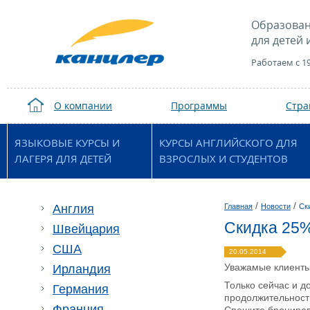
Образован
для детей 
Работаем с 1
О компании
Программы
Стр
ЯЗЫКОВЫЕ КУРСЫ И
КУРСЫ АНГЛИЙСКОГО ДЛЯ
ЛАГЕРЯ ДЛЯ ДЕТЕЙ
ВЗРОСЛЫХ И СТУДЕНТОВ
/
/
Англия
Главная
Новости
Ск
Скидка 25%
Швейцария
США
20.05.2014
Уважамые клиенты
Ирландия
Только сейчас и д
Германия
продолжительност
Франция