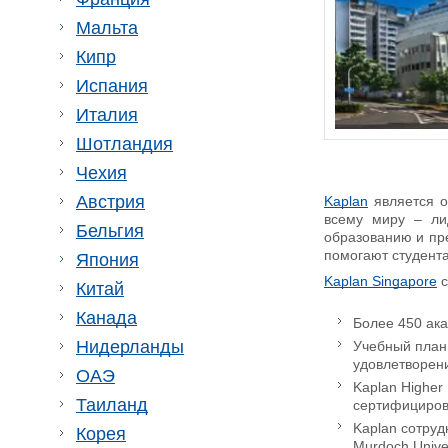
Мальта
Кипр
Испания
Италия
Шотландия
Чехия
Австрия
Kaplan
является о
всему миру – ли
Бельгия
образованию и пр
помогают студента
Япония
Kaplan Singapore
с
Китай
Канада
Более 450 ак
Нидерланды
Учебный план 
удовлетворен
ОАЭ
Kaplan Higher
Таиланд
сертифицирова
Kaplan сотрудн
Корея
Murdoch Univers