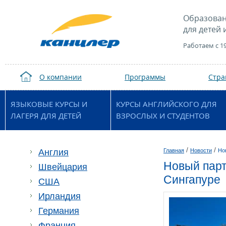
Образован
для детей 
Работаем с 1
О компании
Программы
Стр
ЯЗЫКОВЫЕ КУРСЫ И
КУРСЫ АНГЛИЙСКОГО ДЛЯ
ЛАГЕРЯ ДЛЯ ДЕТЕЙ
ВЗРОСЛЫХ И СТУДЕНТОВ
/
/
Англия
Главная
Новости
Но
Новый парт
Швейцария
Сингапуре
США
Ирландия
Германия
Франция