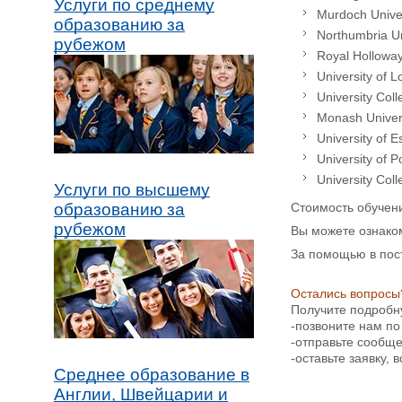
Услуги по среднему
Murdoch Univer
образованию за
Northumbria Un
рубежом
Royal Hollowa
University of 
University Coll
Monash Univer
University of E
University of 
University Coll
Услуги по высшему
Стоимость обучен
образованию за
рубежом
Вы можете ознако
За помощью в пос
Остались вопросы
Получите подробн
-позвоните нам по
-отправьте сообщ
-оставьте заявку,
Среднее образование в
Англии, Швейцарии и