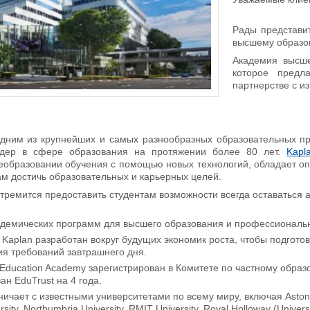
Рады представи
высшему образо
Академия высше
которое предл
партнерстве с и
дним из крупнейших и самых разнообразных образовательных пр
дер в сфере образования на протяжении более 80 лет.
Kapl
еобразовании обучения с помощью новых технологий, обладает о
м достичь образовательных и карьерных целей.
тремится предоставить студентам возможности всегда оставаться а
адемических программ для высшего образования и профессиональн
Kaplan разработан вокруг будущих экономик роста, чтобы подгото
ия требований завтрашнего дня.
 Education Academy зарегистрирован в Комитете по частному образо
н EduTrust на 4 года.
ичает с известными университетами по всему миру, включая Aston Uni
ity, Northumbria University, RMIT University, Royal Holloway (Universi