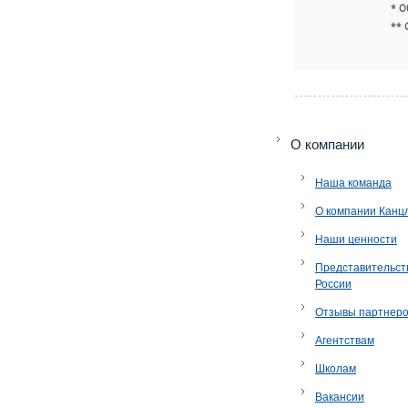
* О
** 
O компании
Наша команда
О компании Канц
Наши ценности
Представительст
России
Отзывы партнер
Агентствам
Школам
Вакансии