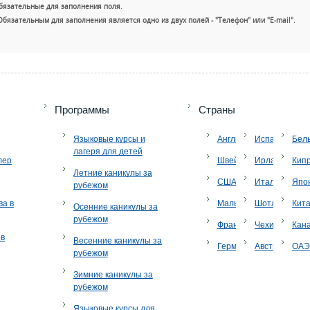
бязательные для заполнения поля.
Обязательным для заполнения является одно из двух полей - "Телефон" или "E-mail".
+7 (49
Программы
Страны
Языковые курсы и
Англия
Испания
Бел
лагеря для детей
лер
Швейцария
Ирландия
Кип
Летние каникулы за
США
Италия
Япо
рубежом
ва в
Мальта
Шотландия
Кит
Осенние каникулы за
рубежом
Франция
Чехия
Кан
ов
Весенние каникулы за
Германия
Австрия
ОА
рубежом
Зимние каникулы за
рубежом
Языковые курсы для