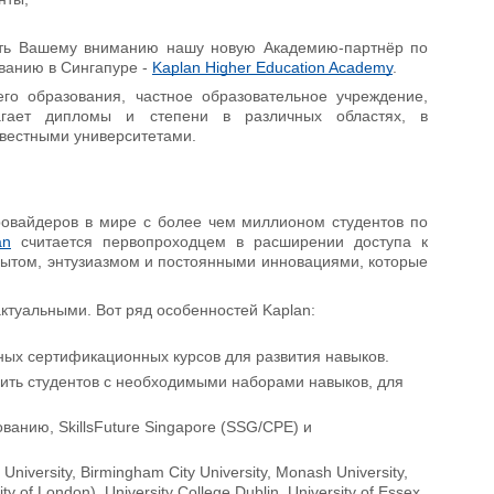
ть Вашему вниманию нашу новую Академию-партнёр по
ванию в Сингапуре -
Kaplan Higher Education Academy
.
го образования, частное образовательное учреждение,
агает дипломы и степени в различных областях, в
звестными университетами.
овайдеров в мире с более чем миллионом студентов по
an
считается первопроходцем в расширении доступа к
пытом, энтузиазмом и постоянными инновациями, которые
ктуальными. Вот ряд особенностей Kaplan:
ых сертификационных курсов для развития навыков.
вить студентов с необходимыми наборами навыков, для
ванию, SkillsFuture Singapore (SSG/CPE) и
versity, Birmingham City University, Monash University,
ty of London), University College Dublin, University of Essex