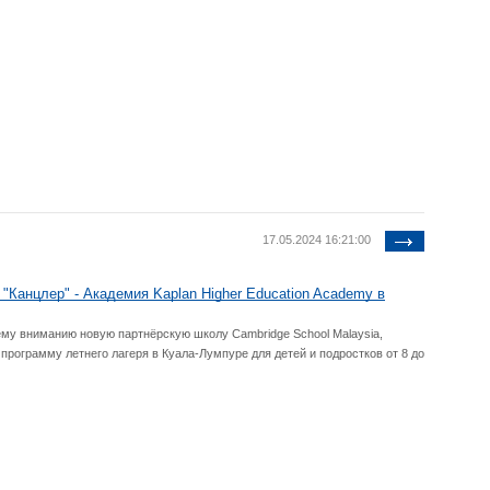
17.05.2024 16:21:00
"Канцлер" - Академия Kaplan Higher Education Academy в
у вниманию новую партнёрскую школу Cambridge School Malaysia,
 программу летнего лагеря в Куала-Лумпуре для детей и подростков от 8 до