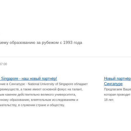
р
шему образованию за рубежом с 1993 года
37:00
of Singapore - наш новый партнёр!
Новый партнёр 
Сингапуре
е в Сингапуре - National University of Singapore обладает
реимуществ, а также имеет основной фокус на талант,
Предлагаем Вашем
вым камнем действительно великого университета,
которая проводит
нному образованию, влиятельным исследованиям и
18 лет.
ательству, в служении стране и обществу.