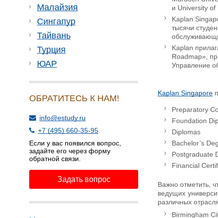
Малайзия
и University of
Kaplan Singap
Сингапур
тысячи студен
Тайвань
обслуживающи
Kaplan прилаг
Турция
Roadmap», при
ЮАР
Управление о
Kaplan Singapore
п
ОБРАТИТЕСЬ К НАМ!
Preparatory C
info@estudy.ru
Foundation Di
+7 (495) 660-35-95
Diplomas
Если у вас появился вопрос,
Bachelor’s De
задайте его через форму
Postgraduate 
обратной связи.
Financial Certi
Задать вопрос
Важно отметить, ч
ведущих универси
различных отрасля
Birmingham Cit