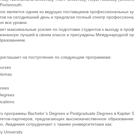
 Portsmouth.
ore является одним из ведущих поставщиков профессиональных ку
тов на сегодняшний день и предлагая полный спектр профессиона
х все уровни.
ает максимальные усилия по подготовке студентов к выходу в про
знанную лучшей в своем классе и присуждены Международной прем
бразованием.
риглашает на поступление по следующим программам:
ourses
plomas
grees
Degrees
fications
то программы Bachelor’s Degrees и Postgraduate Degrees в Kaplan 
тетов-партнеров, предлагающих высококачественное образование, 
х. Академия сотрудничает с такими университетами как:
y University