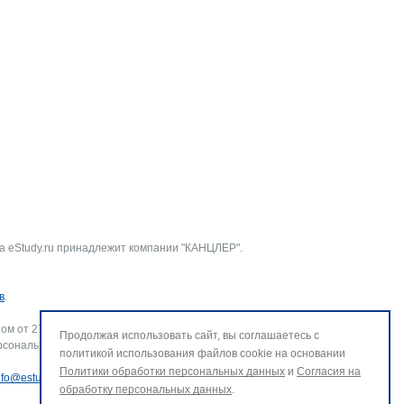
а eStudy.ru принадлежит компании "КАНЦЛЕР".
в
.
ом от 27.07.2006 г. № 152-ФЗ «О персональных данных».
Продолжая использовать сайт, вы соглашаетесь с
рсональных данных и использование файлов cookie. В случае
политикой использования файлов cookie на основании
Политики обработки персональных данных
и
Согласия на
nfo@estudy.ru
.
обработку персональных данных
.