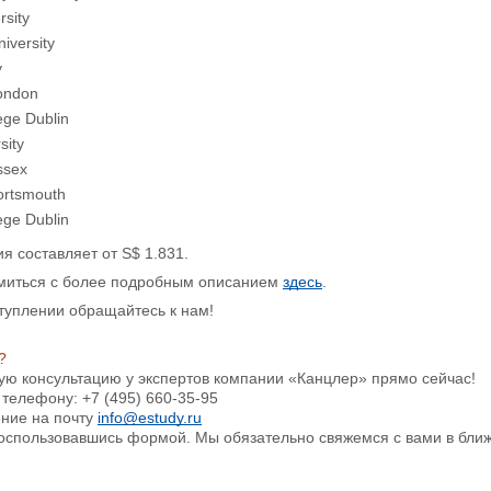
sity
iversity
y
London
ege Dublin
sity
ssex
Portsmouth
ege Dublin
ия составляет от
S$ 1.831.
миться с более подробным описанием
здесь
.
туплении обращайтесь к нам!
?
ую консультацию у экспертов компании «Канцлер» прямо сейчас!
 телефону: +7 (495) 660-35-95
ение на почту
info@estudy.ru
 воспользовавшись формой. Мы обязательно свяжемся с вами в бли