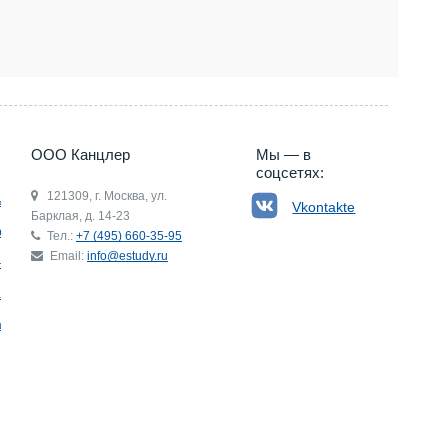
5) 660-35-95
ООО Канцлер
Мы — в
соцсетях:
121309, г. Москва, ул.
ьгия
Vkontakte
Барклая, д. 14-23
р
Тел.:
+7 (495) 660-35-95
Email:
info@estudy.ru
ния
ай
ада
Э