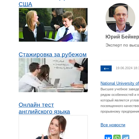
США
Юрий Бейке
Эксперт по выс
Стажировка за рубежом
19.06.2024 18:
National University 
Высшее учебное заведени
рядом особенностей и п
который является угло
Онлайн тест
посвященного качестве
английского языка
прорывному предприним
Все новости